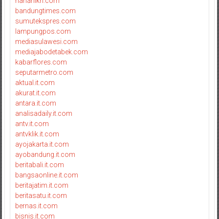
harianikn.com
bandungtimes.com
sumutekspres.com
lampungpos.com
mediasulawesi.com
mediajabodetabek.com
kabarflores.com
seputarmetro.com
aktual.it.com
akurat.it.com
antara.it.com
analisadaily.it.com
antv.it.com
antvklik.it.com
ayojakarta.it.com
ayobandung.it.com
beritabali.it.com
bangsaonline.it.com
beritajatim.it.com
beritasatu.it.com
bernas.it.com
bisnis.it.com