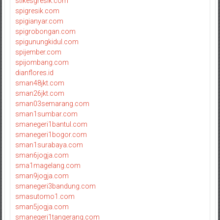
stikesgresik.com
spigresik.com
spigianyar.com
spigrobongan.com
spigunungkidul.com
spijember.com
spijombang.com
dianflores.id
sman48jkt.com
sman26jkt.com
sman03semarang.com
sman1sumbar.com
smanegeri1bantul.com
smanegeri1bogor.com
sman1surabaya.com
sman6jogja.com
sma1magelang.com
sman9jogja.com
smanegeri3bandung.com
smasutomo1.com
sman5jogja.com
smanegeri1tangerang.com