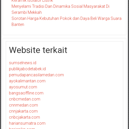
Keramik Isolator Listrik
Menyelami Tradisi Dan Dinamika Sosial Masyarakat Di
Serambi Mekkah
Sorotan Harga Kebutuhan Pokok dan Daya Beli Warga Suara
Banten
Website terkait
sumselnews.id
publikjabodetabek.id
pemudapancasilamedan.com
ayokalimantan.com
ayosumut.com
bangsaoffline.com
cnbcmedan.com
cnnmedan.com
cnnjakarta.com
cnbcjakarta.com
hariansumatra.com