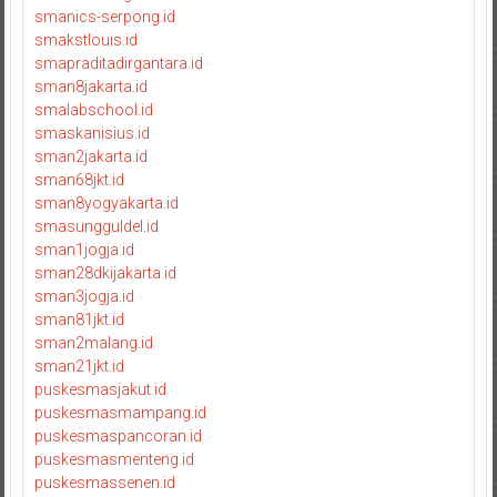
smanics-serpong.id
smakstlouis.id
smapraditadirgantara.id
sman8jakarta.id
smalabschool.id
smaskanisius.id
sman2jakarta.id
sman68jkt.id
sman8yogyakarta.id
smasungguldel.id
sman1jogja.id
sman28dkijakarta.id
sman3jogja.id
sman81jkt.id
sman2malang.id
sman21jkt.id
puskesmasjakut.id
puskesmasmampang.id
puskesmaspancoran.id
puskesmasmenteng.id
puskesmassenen.id