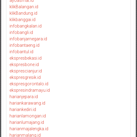
ayoasmat.id
klikBalangan.id
klikBandung.id
klikbanggai.id
infobangkalan.id
infobangli.id
infobanjarnegara.id
infobantaeng.id
infobantul.id
ekspresbekasi.id
ekspresbone.id
eksprescianjur.id
ekspresgresik.id
ekspresgorontalo.id
ekspresindramayu.id
harianjepara.id
hariankarawang.id
hariankediri.id
harianlamongan.id
harianlumajang.id
harianmajalengka.id
harianmalang.id