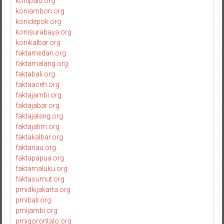
konipalu.org
koniambon.org
konidepok.org
konisurabaya.org
konikalbar.org
faktamedan.org
faktamalang.org
faktabali.org
faktaaceh.org
faktajambi.org
faktajabar.org
faktajateng.org
faktajatim.org
faktakalbar.org
faktariau.org
faktapapua.org
faktamaluku.org
faktasumut.org
pmidkijakarta.org
pmibali.org
pmijambi.org
pmigorontalo.org