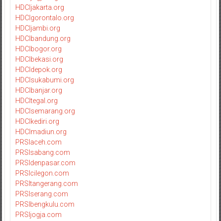
HDCIjakarta.org
HDCIgorontalo.org
HDCIjambi.org
HDCIbandung.org
HDCIbogor.org
HDCIbekasi.org
HDCIdepok.org
HDCIsukabumi.org
HDCIbanjar.org
HDCItegal.org
HDCIsemarang.org
HDCIkediri.org
HDCImadiun.org
PRSIaceh.com
PRSIsabang.com
PRSIdenpasar.com
PRSIcilegon.com
PRSItangerang.com
PRSIserang.com
PRSIbengkulu.com
PRSIjogja.com