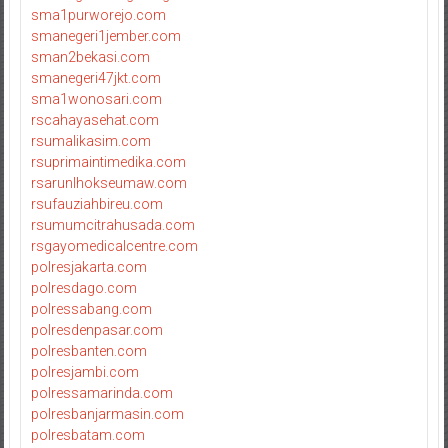
sma1purworejo.com
smanegeri1jember.com
sman2bekasi.com
smanegeri47jkt.com
sma1wonosari.com
rscahayasehat.com
rsumalikasim.com
rsuprimaintimedika.com
rsarunlhokseumaw.com
rsufauziahbireu.com
rsumumcitrahusada.com
rsgayomedicalcentre.com
polresjakarta.com
polresdago.com
polressabang.com
polresdenpasar.com
polresbanten.com
polresjambi.com
polressamarinda.com
polresbanjarmasin.com
polresbatam.com