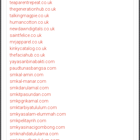
teaparentrepeat.co.uk
thegenerationhub.co.uk
talkingmagpie.co.uk
humancotton.co.uk
newdawndigitals.co.uk
saintfelice.co.uk
mrjapparel.co.uk
kinkycatalog.co.uk
thefaciahub.co.uk
yayasanbinabakti.com
paudtunasbangsa.com
smkal-amin.com
smkal-manar.com
smkdarulamal.com
smkitpasundan.com
smkpgrikamal.com
smktarbiyatululum.com
smkyasalam-elummah.com
smkpelitaynh.com
smkyasinacigombong.com
smknahdatululama.com