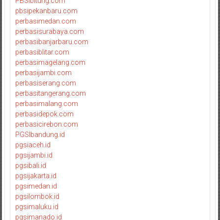
PBSIbitung.com
pbsipekanbaru.com
perbasimedan.com
perbasisurabaya.com
perbasibanjarbaru.com
perbasiblitar.com
perbasimagelang.com
perbasijambi.com
perbasiserang.com
perbasitangerang.com
perbasimalang.com
perbasidepok.com
perbasicirebon.com
PGSIbandung.id
pgsiaceh.id
pgsijambi.id
pgsibali.id
pgsijakarta.id
pgsimedan.id
pgsilombok.id
pgsimaluku.id
pgsimanado.id