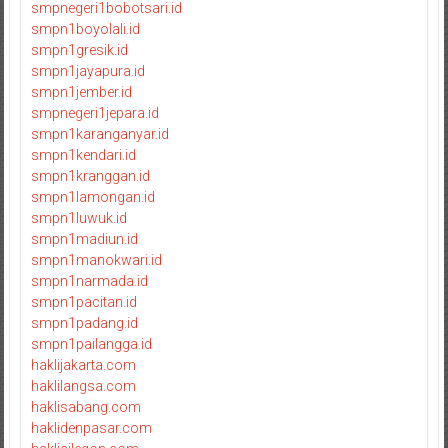
smpnegeri1bobotsari.id
smpn1boyolali.id
smpn1gresik.id
smpn1jayapura.id
smpn1jember.id
smpnegeri1jepara.id
smpn1karanganyar.id
smpn1kendari.id
smpn1kranggan.id
smpn1lamongan.id
smpn1luwuk.id
smpn1madiun.id
smpn1manokwari.id
smpn1narmada.id
smpn1pacitan.id
smpn1padang.id
smpn1pailangga.id
haklijakarta.com
haklilangsa.com
haklisabang.com
haklidenpasar.com