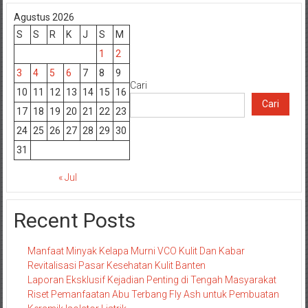
pos
Agustus 2026
S
S
R
K
J
S
M
1
2
3
4
5
6
7
8
9
Cari
10
11
12
13
14
15
16
Cari
17
18
19
20
21
22
23
24
25
26
27
28
29
30
31
« Jul
Recent Posts
Manfaat Minyak Kelapa Murni VCO Kulit Dan Kabar
Revitalisasi Pasar Kesehatan Kulit Banten
Laporan Eksklusif Kejadian Penting di Tengah Masyarakat
Riset Pemanfaatan Abu Terbang Fly Ash untuk Pembuatan