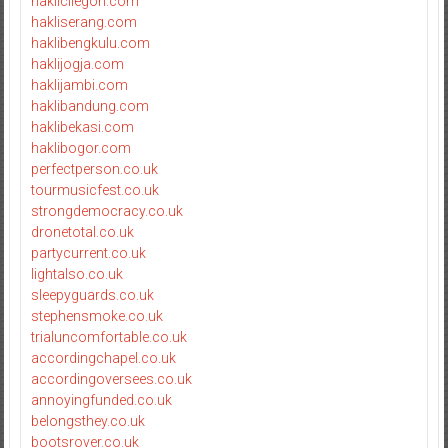
haklicilegon.com
hakliserang.com
haklibengkulu.com
haklijogja.com
haklijambi.com
haklibandung.com
haklibekasi.com
haklibogor.com
perfectperson.co.uk
tourmusicfest.co.uk
strongdemocracy.co.uk
dronetotal.co.uk
partycurrent.co.uk
lightalso.co.uk
sleepyguards.co.uk
stephensmoke.co.uk
trialuncomfortable.co.uk
accordingchapel.co.uk
accordingoversees.co.uk
annoyingfunded.co.uk
belongsthey.co.uk
bootsrover.co.uk