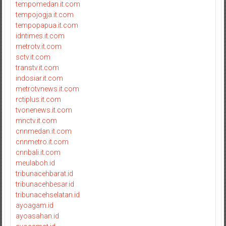
tempomedan.it.com
tempojogja.it.com
tempopapua.it.com
idntimes.it.com
metrotv.it.com
sctv.it.com
transtv.it.com
indosiar.it.com
metrotvnews.it.com
rctiplus.it.com
tvonenews.it.com
mnctv.it.com
cnnmedan.it.com
cnnmetro.it.com
cnnbali.it.com
meulaboh.id
tribunacehbarat.id
tribunacehbesar.id
tribunacehselatan.id
ayoagam.id
ayoasahan.id