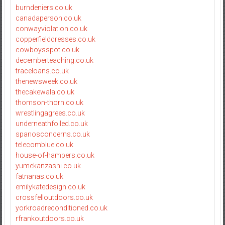
burndeniers.co.uk
canadaperson.co.uk
conwayviolation.co.uk
copperfielddresses.co.uk
cowboysspot.co.uk
decemberteaching.co.uk
traceloans.co.uk
thenewsweek.co.uk
thecakewala.co.uk
thomson-thorn.co.uk
wrestlingagrees.co.uk
underneathfoiled.co.uk
spanosconcerns.co.uk
telecomblue.co.uk
house-of-hampers.co.uk
yumekanzashi.co.uk
fatnanas.co.uk
emilykatedesign.co.uk
crossfelloutdoors.co.uk
yorkroadreconditioned.co.uk
rfrankoutdoors.co.uk