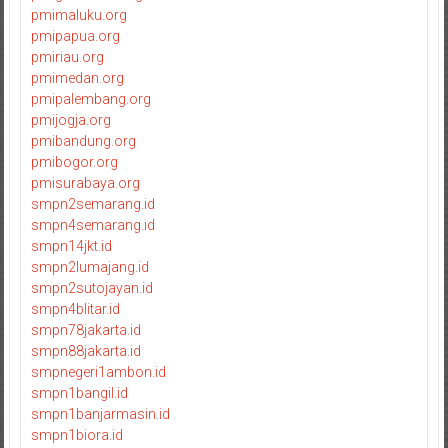
pmimaluku.org
pmipapua.org
pmiriau.org
pmimedan.org
pmipalembang.org
pmijogja.org
pmibandung.org
pmibogor.org
pmisurabaya.org
smpn2semarang.id
smpn4semarang.id
smpn14jkt.id
smpn2lumajang.id
smpn2sutojayan.id
smpn4blitar.id
smpn78jakarta.id
smpn88jakarta.id
smpnegeri1ambon.id
smpn1bangil.id
smpn1banjarmasin.id
smpn1biora.id