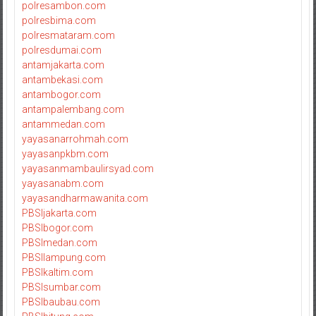
polresambon.com
polresbima.com
polresmataram.com
polresdumai.com
antamjakarta.com
antambekasi.com
antambogor.com
antampalembang.com
antammedan.com
yayasanarrohmah.com
yayasanpkbm.com
yayasanmambaulirsyad.com
yayasanabm.com
yayasandharmawanita.com
PBSIjakarta.com
PBSIbogor.com
PBSImedan.com
PBSIlampung.com
PBSIkaltim.com
PBSIsumbar.com
PBSIbaubau.com