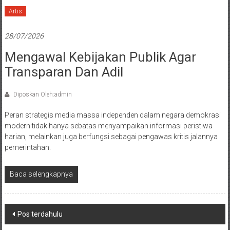
Artis
28/07/2026
Mengawal Kebijakan Publik Agar
Transparan Dan Adil
Diposkan Oleh:admin
Peran strategis media massa independen dalam negara demokrasi
modern tidak hanya sebatas menyampaikan informasi peristiwa
harian, melainkan juga berfungsi sebagai pengawas kritis jalannya
pemerintahan.
Baca selengkapnya
Navigasi
Pos terdahulu