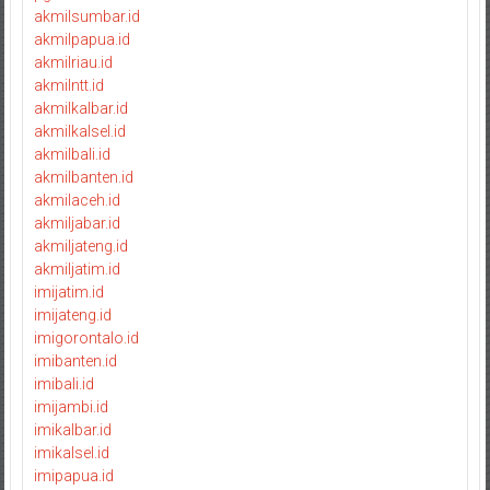
akmilsumbar.id
akmilpapua.id
akmilriau.id
akmilntt.id
akmilkalbar.id
akmilkalsel.id
akmilbali.id
akmilbanten.id
akmilaceh.id
akmiljabar.id
akmiljateng.id
akmiljatim.id
imijatim.id
imijateng.id
imigorontalo.id
imibanten.id
imibali.id
imijambi.id
imikalbar.id
imikalsel.id
imipapua.id