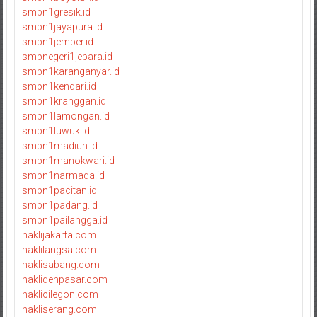
smpn1gresik.id
smpn1jayapura.id
smpn1jember.id
smpnegeri1jepara.id
smpn1karanganyar.id
smpn1kendari.id
smpn1kranggan.id
smpn1lamongan.id
smpn1luwuk.id
smpn1madiun.id
smpn1manokwari.id
smpn1narmada.id
smpn1pacitan.id
smpn1padang.id
smpn1pailangga.id
haklijakarta.com
haklilangsa.com
haklisabang.com
haklidenpasar.com
haklicilegon.com
hakliserang.com