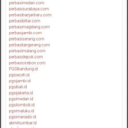
perbasimedan.com
perbasisurabaya.com
perbasibanjarbaru.com
perbasiblitar.com
perbasimagelang.com
perbasijambi.com
perbasiserang.com
perbasitangerang.com
perbasimalang.com
perbasidepok.com
perbasicirebon.com
PGSIbandung.id
pgsiaceh.id
pgsijambi.id
pgsibali.id
pgsijakarta.id
pgsimedan.id
pgsilombok.id
pgsimaluku.id
pgsimanado.id
akmilsumbar.id