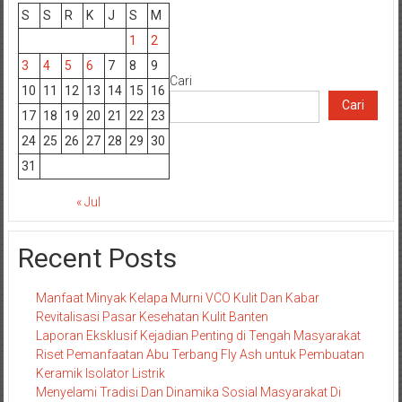
S
S
R
K
J
S
M
1
2
3
4
5
6
7
8
9
Cari
10
11
12
13
14
15
16
Cari
17
18
19
20
21
22
23
24
25
26
27
28
29
30
31
« Jul
Recent Posts
Manfaat Minyak Kelapa Murni VCO Kulit Dan Kabar
Revitalisasi Pasar Kesehatan Kulit Banten
Laporan Eksklusif Kejadian Penting di Tengah Masyarakat
Riset Pemanfaatan Abu Terbang Fly Ash untuk Pembuatan
Keramik Isolator Listrik
Menyelami Tradisi Dan Dinamika Sosial Masyarakat Di