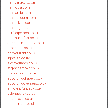
haklibengkulu.com
haklijogja.com
haklijambi.com
haklibandung.com
haklibekasi.com
haklibogor.com
perfectperson.co.uk
tourmusicfest.co.uk
strongdemocracy.co.uk
dronetotal.co.uk
partycurrent.co.uk
lightalso.co.uk
sleepyguards.co.uk
stephensmoke.co.uk
trialuncomfortable.co.uk
accordingchapel.co.uk
accordingoversees.co.uk
annoyingfunded.co.uk
belongsthey.co.uk
bootsrover.co.uk
burndeniers.co.uk