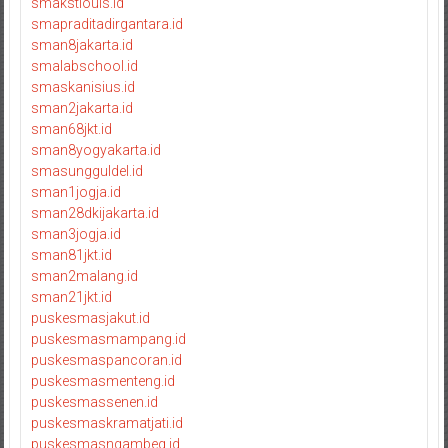
smakstlouis.id
smapraditadirgantara.id
sman8jakarta.id
smalabschool.id
smaskanisius.id
sman2jakarta.id
sman68jkt.id
sman8yogyakarta.id
smasungguldel.id
sman1jogja.id
sman28dkijakarta.id
sman3jogja.id
sman81jkt.id
sman2malang.id
sman21jkt.id
puskesmasjakut.id
puskesmasmampang.id
puskesmaspancoran.id
puskesmasmenteng.id
puskesmassenen.id
puskesmaskramatjati.id
puskesmasngambeg.id