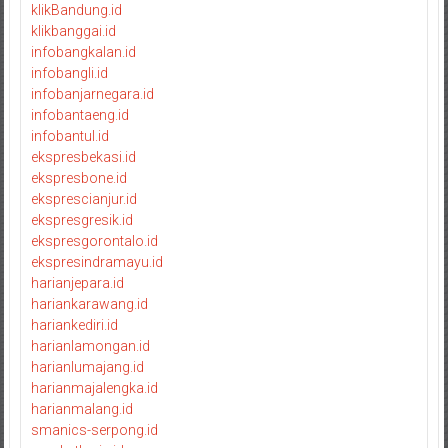
klikBandung.id
klikbanggai.id
infobangkalan.id
infobangli.id
infobanjarnegara.id
infobantaeng.id
infobantul.id
ekspresbekasi.id
ekspresbone.id
eksprescianjur.id
ekspresgresik.id
ekspresgorontalo.id
ekspresindramayu.id
harianjepara.id
hariankarawang.id
hariankediri.id
harianlamongan.id
harianlumajang.id
harianmajalengka.id
harianmalang.id
smanics-serpong.id