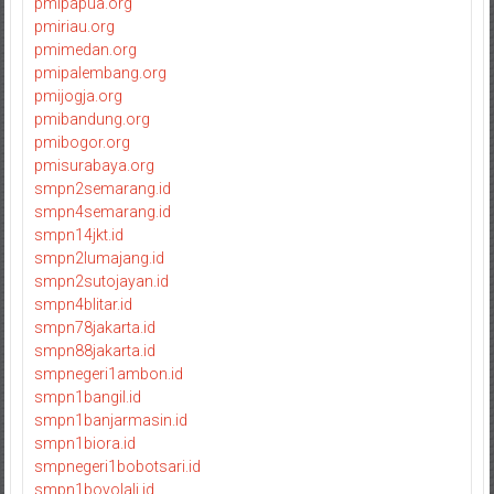
pmipapua.org
pmiriau.org
pmimedan.org
pmipalembang.org
pmijogja.org
pmibandung.org
pmibogor.org
pmisurabaya.org
smpn2semarang.id
smpn4semarang.id
smpn14jkt.id
smpn2lumajang.id
smpn2sutojayan.id
smpn4blitar.id
smpn78jakarta.id
smpn88jakarta.id
smpnegeri1ambon.id
smpn1bangil.id
smpn1banjarmasin.id
smpn1biora.id
smpnegeri1bobotsari.id
smpn1boyolali.id