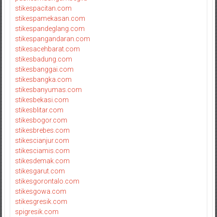
stikespacitan.com
stikespamekasan.com
stikespandeglang.com
stikespangandaran.com
stikesacehbarat.com
stikesbadung.com
stikesbanggai.com
stikesbangka.com
stikesbanyumas.com
stikesbekasi.com
stikesblitar.com
stikesbogor.com
stikesbrebes.com
stikescianjur.com
stikesciamis.com
stikesdemak.com
stikesgarut.com
stikesgorontalo.com
stikesgowa.com
stikesgresik.com
spigresik.com