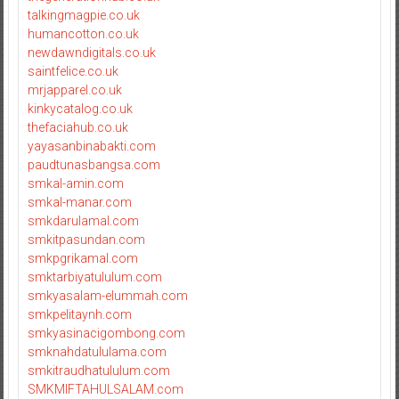
talkingmagpie.co.uk
humancotton.co.uk
newdawndigitals.co.uk
saintfelice.co.uk
mrjapparel.co.uk
kinkycatalog.co.uk
thefaciahub.co.uk
yayasanbinabakti.com
paudtunasbangsa.com
smkal-amin.com
smkal-manar.com
smkdarulamal.com
smkitpasundan.com
smkpgrikamal.com
smktarbiyatululum.com
smkyasalam-elummah.com
smkpelitaynh.com
smkyasinacigombong.com
smknahdatululama.com
smkitraudhatululum.com
SMKMIFTAHULSALAM.com