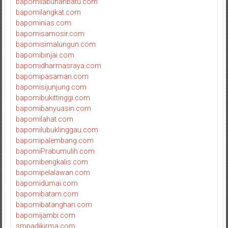
bapomilabuhanbatu.com
bapomilangkat.com
bapominias.com
bapomisamosir.com
bapomisimalungun.com
bapomibinjai.com
bapomidharmasraya.com
bapomipasaman.com
bapomisijunjung.com
bapomibukittinggi.com
bapomibanyuasin.com
bapomilahat.com
bapomilubuklinggau.com
bapomipalembang.com
bapomiPrabumulih.com
bapomibengkalis.com
bapomipelalawan.com
bapomidumai.com
bapomibatam.com
bapomibatanghari.com
bapomijambi.com
smpadikirma.com