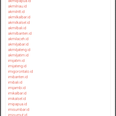
akmilpapua.id
akmilriau.id
akmilntt.id
akmilkalbar.id
akmilkalsel.id
akmilbali.id
akmilbanten.id
akmilaceh.id
akmiljabar.id
akmiljateng.id
akmiljatim.id
imijatim.id
imijateng.id
imigorontalo.id
imibanten.id
imibali.id
imijambi.id
imikalbar.id
imikalsel.id
imipapua.id
imisumbar.id
imisumut.id