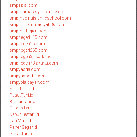
smpasisi.com
smpislamas-syafiiyah02.com
smpmadinaislamicschool.com
smpmuhammadiyah36.com
smpmuttaqien.com
smpnegeri115.com
smpnegeri15.com
smpnegeri265.com
smpnegeri3jakarta.com
smpnegeri73jakarta.com
smpyasda.com
smpyasporbi.com
smpypialbayan.com
SmartTani.id
PusatTani.id
BelajarTani.id
CerdasTani.id
KebunLestari.id
TaniMart.id
PanenSegar.id
PasarTani.id