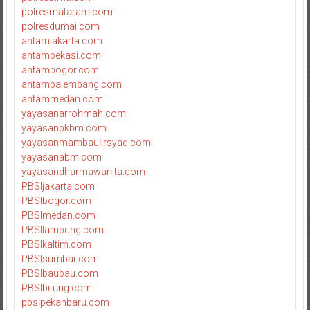
polresmataram.com
polresdumai.com
antamjakarta.com
antambekasi.com
antambogor.com
antampalembang.com
antammedan.com
yayasanarrohmah.com
yayasanpkbm.com
yayasanmambaulirsyad.com
yayasanabm.com
yayasandharmawanita.com
PBSIjakarta.com
PBSIbogor.com
PBSImedan.com
PBSIlampung.com
PBSIkaltim.com
PBSIsumbar.com
PBSIbaubau.com
PBSIbitung.com
pbsipekanbaru.com