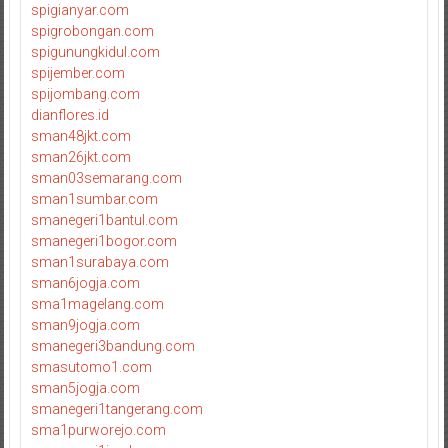
spigianyar.com
spigrobongan.com
spigunungkidul.com
spijember.com
spijombang.com
dianflores.id
sman48jkt.com
sman26jkt.com
sman03semarang.com
sman1sumbar.com
smanegeri1bantul.com
smanegeri1bogor.com
sman1surabaya.com
sman6jogja.com
sma1magelang.com
sman9jogja.com
smanegeri3bandung.com
smasutomo1.com
sman5jogja.com
smanegeri1tangerang.com
sma1purworejo.com