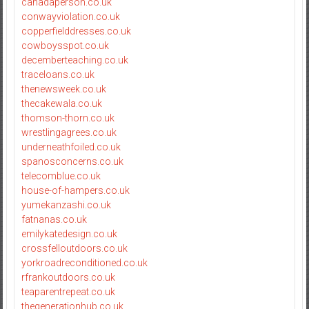
canadaperson.co.uk
conwayviolation.co.uk
copperfielddresses.co.uk
cowboysspot.co.uk
decemberteaching.co.uk
traceloans.co.uk
thenewsweek.co.uk
thecakewala.co.uk
thomson-thorn.co.uk
wrestlingagrees.co.uk
underneathfoiled.co.uk
spanosconcerns.co.uk
telecomblue.co.uk
house-of-hampers.co.uk
yumekanzashi.co.uk
fatnanas.co.uk
emilykatedesign.co.uk
crossfelloutdoors.co.uk
yorkroadreconditioned.co.uk
rfrankoutdoors.co.uk
teaparentrepeat.co.uk
thegenerationhub.co.uk