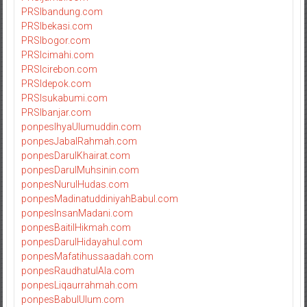
PRSIbandung.com
PRSIbekasi.com
PRSIbogor.com
PRSIcimahi.com
PRSIcirebon.com
PRSIdepok.com
PRSIsukabumi.com
PRSIbanjar.com
ponpesIhyaUlumuddin.com
ponpesJabalRahmah.com
ponpesDarulKhairat.com
ponpesDarulMuhsinin.com
ponpesNurulHudas.com
ponpesMadinatuddiniyahBabul.com
ponpesInsanMadani.com
ponpesBaitilHikmah.com
ponpesDarulHidayahul.com
ponpesMafatihussaadah.com
ponpesRaudhatulAla.com
ponpesLiqaurrahmah.com
ponpesBabulUlum.com