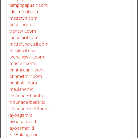
tempopapua.it.com
idntimes.it.com
metrotv.it.com
sctv.it.com
transtv.it.com
indosiar.it.com
metrotvnews.it.com
rctiplus.it.com
tvonenews.it.com
mnctv.it.com
cnnmedan.it.com
cnnmetro.it.com
cnnbali.it.com
meulaboh.id
tribunacehbarat.id
tribunacehbesar.id
tribunacehselatan.id
ayoagam.id
ayoasahan.id
ayoasmat.id
klikBalangan.id