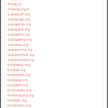
imiriau.id
imilampung.id
suaraaceh.org
suarajogja.org
suarajambi.org
suarajabar.org
suarajatim.org
suarajateng.org
suarariau.org
suarasumut.org
suarasumbar.org
suarasumsel.org
konibekasi.org
konibali.org
konibanten.org
konijabar.org
konijatim.org
konimaluku.org
konilampung.org
konipalu.org
koniambon.org