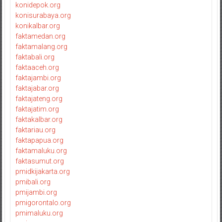
konidepok.org
konisurabaya.org
konikalbar.org
faktamedan.org
faktamalang.org
faktabali.org
faktaaceh.org
faktajambi.org
faktajabar.org
faktajateng.org
faktajatim.org
faktakalbar.org
faktariau.org
faktapapua.org
faktamaluku.org
faktasumut.org
pmidkijakarta.org
pmibali.org
pmijambi.org
pmigorontalo.org
pmimaluku.org