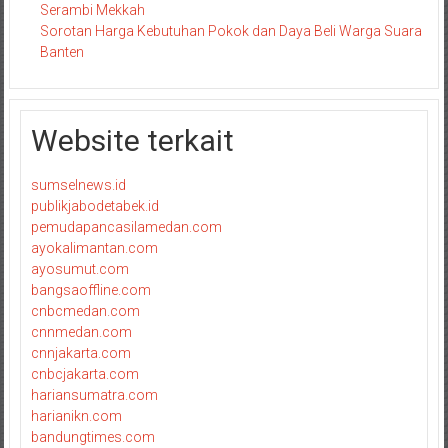
Serambi Mekkah
Sorotan Harga Kebutuhan Pokok dan Daya Beli Warga Suara
Banten
Website terkait
sumselnews.id
publikjabodetabek.id
pemudapancasilamedan.com
ayokalimantan.com
ayosumut.com
bangsaoffline.com
cnbcmedan.com
cnnmedan.com
cnnjakarta.com
cnbcjakarta.com
hariansumatra.com
harianikn.com
bandungtimes.com