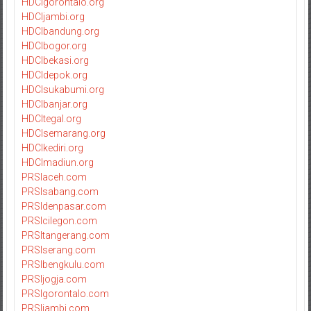
HDCIgorontalo.org
HDCIjambi.org
HDCIbandung.org
HDCIbogor.org
HDCIbekasi.org
HDCIdepok.org
HDCIsukabumi.org
HDCIbanjar.org
HDCItegal.org
HDCIsemarang.org
HDCIkediri.org
HDCImadiun.org
PRSIaceh.com
PRSIsabang.com
PRSIdenpasar.com
PRSIcilegon.com
PRSItangerang.com
PRSIserang.com
PRSIbengkulu.com
PRSIjogja.com
PRSIgorontalo.com
PRSIjambi.com