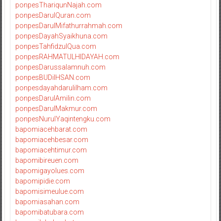
ponpesThariqunNajah.com
ponpesDarulQuran.com
ponpesDarulMifathurrahmah.com
ponpesDayahSyaikhuna.com
ponpesTahfidzulQua.com
ponpesRAHMATULHIDAYAH.com
ponpesDarussalamnuh.com
ponpesBUDiIHSAN.com
ponpesdayahdarulilham.com
ponpesDarulAmilin.com
ponpesDarulMakmur.com
ponpesNurulYaqintengku.com
bapomiacehbarat.com
bapomiacehbesar.com
bapomiacehtimur.com
bapomibireuen.com
bapomigayolues.com
bapomipidie.com
bapomisimeulue.com
bapomiasahan.com
bapomibatubara.com