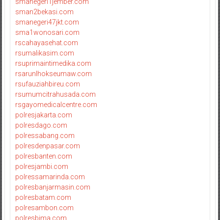
smanegeri1jember.com
sman2bekasi.com
smanegeri47jkt.com
sma1wonosari.com
rscahayasehat.com
rsumalikasim.com
rsuprimaintimedika.com
rsarunlhokseumaw.com
rsufauziahbireu.com
rsumumcitrahusada.com
rsgayomedicalcentre.com
polresjakarta.com
polresdago.com
polressabang.com
polresdenpasar.com
polresbanten.com
polresjambi.com
polressamarinda.com
polresbanjarmasin.com
polresbatam.com
polresambon.com
polresbima.com