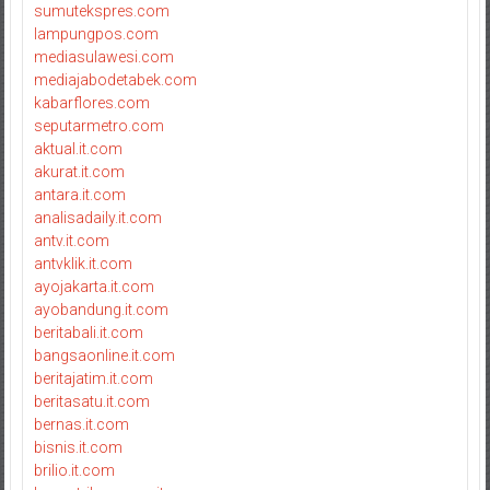
sumutekspres.com
lampungpos.com
mediasulawesi.com
mediajabodetabek.com
kabarflores.com
seputarmetro.com
aktual.it.com
akurat.it.com
antara.it.com
analisadaily.it.com
antv.it.com
antvklik.it.com
ayojakarta.it.com
ayobandung.it.com
beritabali.it.com
bangsaonline.it.com
beritajatim.it.com
beritasatu.it.com
bernas.it.com
bisnis.it.com
brilio.it.com