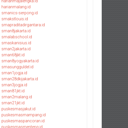
harianmajalengka.id
harianmalang.id
smanics-serpong.id
smakstlouis.id
smapraditadirgantara.id
sman8jakarta.id
smalabschool.id
smaskanisius.id
sman2jakarta.id
sman68jkt.id
sman8yogyakarta.id
smasungguldel.id
sman1jogja.id
sman28dkijakarta.id
sman3jogja.id
sman81jkt.id
sman2malang.id
sman21jkt.id
puskesmasjakut.id
puskesmasmampang.id
puskesmaspancoran.id
puskesmasmenteng.id