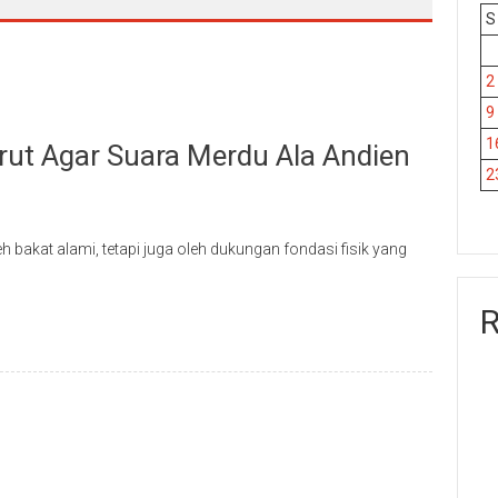
S
2
9
1
rut Agar Suara Merdu Ala Andien
2
h bakat alami, tetapi juga oleh dukungan fondasi fisik yang
R