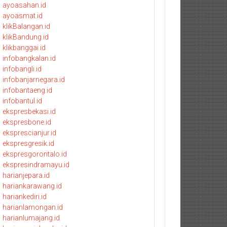
ayoasahan.id
ayoasmat.id
klikBalangan.id
klikBandung.id
klikbanggai.id
infobangkalan.id
infobangli.id
infobanjarnegara.id
infobantaeng.id
infobantul.id
ekspresbekasi.id
ekspresbone.id
eksprescianjur.id
ekspresgresik.id
ekspresgorontalo.id
ekspresindramayu.id
harianjepara.id
hariankarawang.id
hariankediri.id
harianlamongan.id
harianlumajang.id