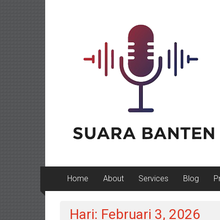
Lompat
ke
konten
Home
About
Services
Blog
P
Hari: Februari 3, 2026