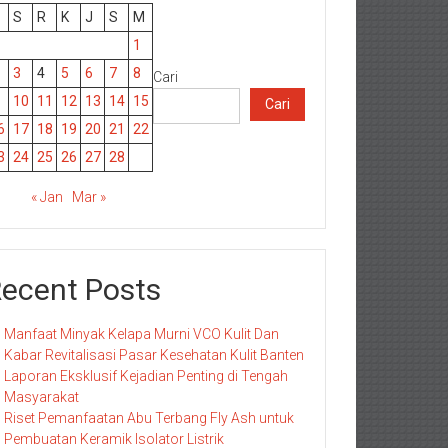
S
R
K
J
S
M
1
3
4
5
6
7
8
Cari
10
11
12
13
14
15
Cari
6
17
18
19
20
21
22
3
24
25
26
27
28
« Jan
Mar »
ecent Posts
Manfaat Minyak Kelapa Murni VCO Kulit Dan
Kabar Revitalisasi Pasar Kesehatan Kulit Banten
Laporan Eksklusif Kejadian Penting di Tengah
Masyarakat
Riset Pemanfaatan Abu Terbang Fly Ash untuk
Pembuatan Keramik Isolator Listrik