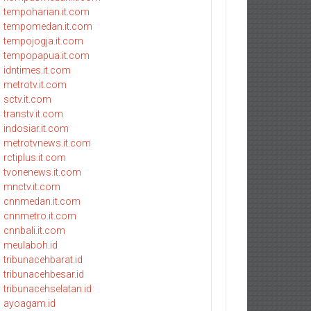
tempoharian.it.com
tempomedan.it.com
tempojogja.it.com
tempopapua.it.com
idntimes.it.com
metrotv.it.com
sctv.it.com
transtv.it.com
indosiar.it.com
metrotvnews.it.com
rctiplus.it.com
tvonenews.it.com
mnctv.it.com
cnnmedan.it.com
cnnmetro.it.com
cnnbali.it.com
meulaboh.id
tribunacehbarat.id
tribunacehbesar.id
tribunacehselatan.id
ayoagam.id