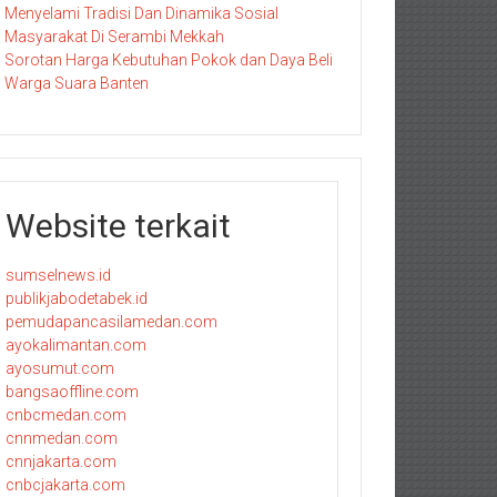
Menyelami Tradisi Dan Dinamika Sosial
Masyarakat Di Serambi Mekkah
Sorotan Harga Kebutuhan Pokok dan Daya Beli
Warga Suara Banten
Website terkait
sumselnews.id
publikjabodetabek.id
pemudapancasilamedan.com
ayokalimantan.com
ayosumut.com
bangsaoffline.com
cnbcmedan.com
cnnmedan.com
cnnjakarta.com
cnbcjakarta.com