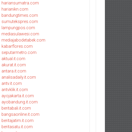
hariansumatra.com
harianikn.com
bandungtimes.com
sumutekspres.com
lampungpos.com
mediasulawesi.com
mediajabodetabek.com
kabarflores.com
seputarmetro.com
aktual.it.com
akurat.it.com
antara.it.com
analisadaily.it.com
antv.it.com
antvklik.it.com
ayojakarta.it.com
ayobandung.it.com
beritabali.it.com
bangsaonline.it.com
beritajatim.it.com
beritasatu.it.com