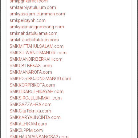
smkpgrikamal.com
smktarbiyatululum.com
smkyasalam-elummah.com
smkpelitaynh.com
smkyasinacigombong.com
smknahdatululama.com
smkitraudhatululum.com
SMKMIFTAHULSALAM.com
SMKSILIWANGIMANDIRI.com
SMKMANDIRIBERKAH.com
SMKCBTBEKASI.com
SMKMANAROFA.com
SMKPGRIBOJONGMANGU.com
SMKKORPRIKOTA.com
SMKITDARULHIDAYAH.com
SMKSIROJULUMMAH.com
SMKSAZZAHRA.com
SMKCitaTeknika.com
SMKKARYAUNCINTA.com
SMKALHIKAM.com
SMK2LPPM.com
SMKHARAPANBANGSA2.com