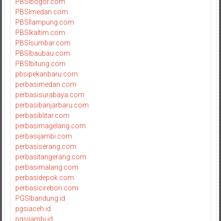
PBSIbogor.com
PBSImedan.com
PBSIlampung.com
PBSIkaltim.com
PBSIsumbar.com
PBSIbaubau.com
PBSIbitung.com
pbsipekanbaru.com
perbasimedan.com
perbasisurabaya.com
perbasibanjarbaru.com
perbasiblitar.com
perbasimagelang.com
perbasijambi.com
perbasiserang.com
perbasitangerang.com
perbasimalang.com
perbasidepok.com
perbasicirebon.com
PGSIbandung.id
pgsiaceh.id
pgsijambi.id