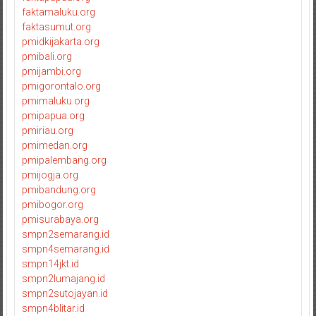
faktamaluku.org
faktasumut.org
pmidkijakarta.org
pmibali.org
pmijambi.org
pmigorontalo.org
pmimaluku.org
pmipapua.org
pmiriau.org
pmimedan.org
pmipalembang.org
pmijogja.org
pmibandung.org
pmibogor.org
pmisurabaya.org
smpn2semarang.id
smpn4semarang.id
smpn14jkt.id
smpn2lumajang.id
smpn2sutojayan.id
smpn4blitar.id