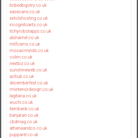
bribedbigotry.co.uk
easecane.co.uk
extolshosting.co.uk
incognitoarts.co.uk
itchyrobotapps.co.uk
alshamel.co.uk
milfcams.co.uk
mosaicminds.co.uk
colim.co.uk
nextbiz.co.uk
sunshineweb.co.uk
aohub.co.uk
decemberfest.co.uk
rminteriordesign.co.uk
lagitana.co.uk
wuchi.co.uk
itembank.co.uk
banjaran.co.uk
cbdmag.co.uk
athenaandco.co.uk
pupparel.co.uk