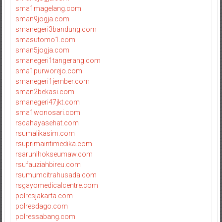
sma1magelang.com
sman9jogja.com
smanegeri3bandung.com
smasutomo1.com
sman5jogja.com
smanegeri1tangerang.com
sma1purworejo.com
smanegeri1jember.com
sman2bekasi.com
smanegeri47jkt.com
sma1wonosari.com
rscahayasehat.com
rsumalikasim.com
rsuprimaintimedika.com
rsarunlhokseumaw.com
rsufauziahbireu.com
rsumumcitrahusada.com
rsgayomedicalcentre.com
polresjakarta.com
polresdago.com
polressabang.com