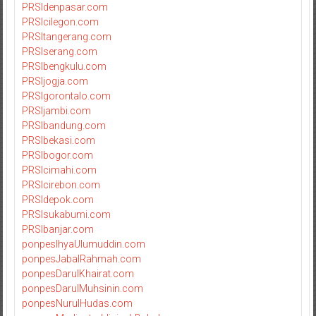
PRSIdenpasar.com
PRSIcilegon.com
PRSItangerang.com
PRSIserang.com
PRSIbengkulu.com
PRSIjogja.com
PRSIgorontalo.com
PRSIjambi.com
PRSIbandung.com
PRSIbekasi.com
PRSIbogor.com
PRSIcimahi.com
PRSIcirebon.com
PRSIdepok.com
PRSIsukabumi.com
PRSIbanjar.com
ponpesIhyaUlumuddin.com
ponpesJabalRahmah.com
ponpesDarulKhairat.com
ponpesDarulMuhsinin.com
ponpesNurulHudas.com