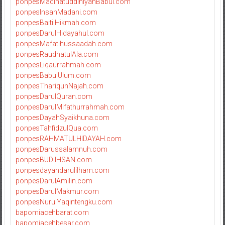
ponpesMadinatuddiniyahBabul.com
ponpesInsanMadani.com
ponpesBaitilHikmah.com
ponpesDarulHidayahul.com
ponpesMafatihussaadah.com
ponpesRaudhatulAla.com
ponpesLiqaurrahmah.com
ponpesBabulUlum.com
ponpesThariqunNajah.com
ponpesDarulQuran.com
ponpesDarulMifathurrahmah.com
ponpesDayahSyaikhuna.com
ponpesTahfidzulQua.com
ponpesRAHMATULHIDAYAH.com
ponpesDarussalamnuh.com
ponpesBUDiIHSAN.com
ponpesdayahdarulilham.com
ponpesDarulAmilin.com
ponpesDarulMakmur.com
ponpesNurulYaqintengku.com
bapomiacehbarat.com
bapomiacehbesar.com