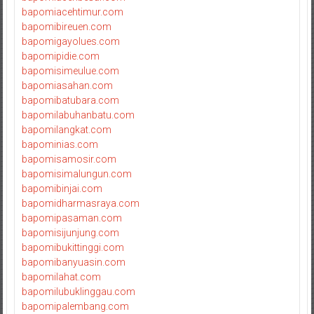
bapomiacehtimur.com
bapomibireuen.com
bapomigayolues.com
bapomipidie.com
bapomisimeulue.com
bapomiasahan.com
bapomibatubara.com
bapomilabuhanbatu.com
bapomilangkat.com
bapominias.com
bapomisamosir.com
bapomisimalungun.com
bapomibinjai.com
bapomidharmasraya.com
bapomipasaman.com
bapomisijunjung.com
bapomibukittinggi.com
bapomibanyuasin.com
bapomilahat.com
bapomilubuklinggau.com
bapomipalembang.com