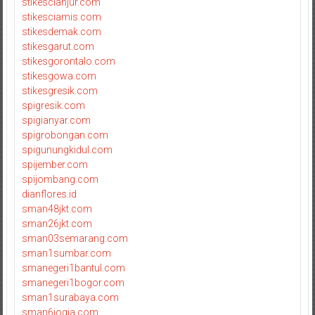
stikescianjur.com
stikesciamis.com
stikesdemak.com
stikesgarut.com
stikesgorontalo.com
stikesgowa.com
stikesgresik.com
spigresik.com
spigianyar.com
spigrobongan.com
spigunungkidul.com
spijember.com
spijombang.com
dianflores.id
sman48jkt.com
sman26jkt.com
sman03semarang.com
sman1sumbar.com
smanegeri1bantul.com
smanegeri1bogor.com
sman1surabaya.com
sman6jogja.com