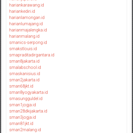
hariankarawang.id
hariankediri.id
harianlamongan.id
harianlumajang.id
harianmajalengka.id
harianmalang.id
smanics-serpong.id
smakstlouis.id
smapraditadirgantara.id
sman8jakarta.id
smalabschool.id
smaskanisius.id
sman2jakarta.id
sman68jkt.id
sman8yogyakarta.id
smasungguldel.id
sman1jogja.id
sman28dkijakarta.id
sman3jogja.id
sman81jkt.id
sman2malang.id