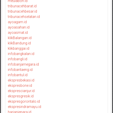
meulaboh.id
tribunacehbarat.id
tribunacehbesar.id
tribunacehselatan.id
ayoagam.id
ayoasahan.id
ayoasmat.id
klikBalangan.id
klikBandung.id
klikbanggai.id
infobangkalan.id
infobangli.id
infobanjarnegara.id
infobantaeng.id
infobantul.id
ekspresbekasi.id
ekspresbone.id
eksprescianjur.id
ekspresgresik.id
ekspresgorontalo.id
ekspresindramayu.id
harianjepara.id