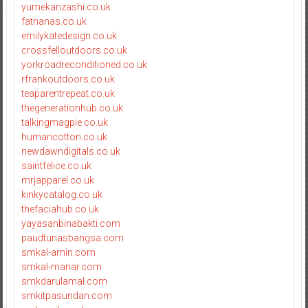
yumekanzashi.co.uk
fatnanas.co.uk
emilykatedesign.co.uk
crossfelloutdoors.co.uk
yorkroadreconditioned.co.uk
rfrankoutdoors.co.uk
teaparentrepeat.co.uk
thegenerationhub.co.uk
talkingmagpie.co.uk
humancotton.co.uk
newdawndigitals.co.uk
saintfelice.co.uk
mrjapparel.co.uk
kinkycatalog.co.uk
thefaciahub.co.uk
yayasanbinabakti.com
paudtunasbangsa.com
smkal-amin.com
smkal-manar.com
smkdarulamal.com
smkitpasundan.com