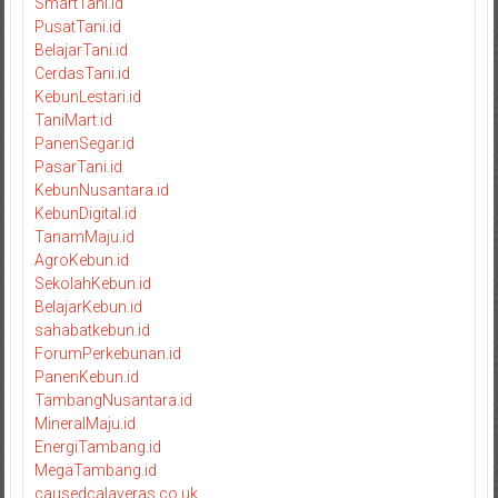
SmartTani.id
PusatTani.id
BelajarTani.id
CerdasTani.id
KebunLestari.id
TaniMart.id
PanenSegar.id
PasarTani.id
KebunNusantara.id
KebunDigital.id
TanamMaju.id
AgroKebun.id
SekolahKebun.id
BelajarKebun.id
sahabatkebun.id
ForumPerkebunan.id
PanenKebun.id
TambangNusantara.id
MineralMaju.id
EnergiTambang.id
MegaTambang.id
causedcalaveras.co.uk