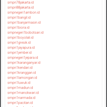
smpn78jakarta.id
smpn88jakarta.id
smpnegeri1ambon.id
smpn1bangil.id
smpn1banjarmasin.id
smpn1biora.id
smpnegeri1bobotsari.id
smpn1boyolali.id
smpn1gresik.id
smpn1jayapura.id
smpn1jember.id
smpnegeri1jepara.id
smpn1karanganyar.id
smpn1kendari.id
smpn1kranggan.id
smpn1lamongan.id
smpn1luwuk.id
smpn1madiun.id
smpn1manokwari.id
smpn1narmada.id
smpn1pacitan.id