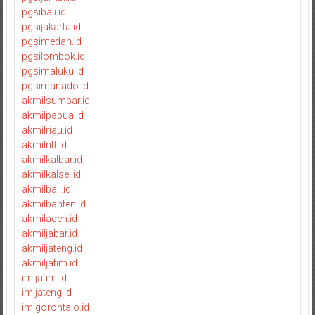
pgsibali.id
pgsijakarta.id
pgsimedan.id
pgsilombok.id
pgsimaluku.id
pgsimanado.id
akmilsumbar.id
akmilpapua.id
akmilriau.id
akmilntt.id
akmilkalbar.id
akmilkalsel.id
akmilbali.id
akmilbanten.id
akmilaceh.id
akmiljabar.id
akmiljateng.id
akmiljatim.id
imijatim.id
imijateng.id
imigorontalo.id