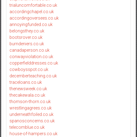
trialuncomfortable.co.uk
accordingchapel.co.uk
accordingoversees.co.uk
annoyingfunded.co.uk
belongsthey.co.uk
bootsrover.co.uk
burndeniers.co.uk
canadaperson.co.uk
conwayviolation.co.uk
copperfielddresses.co.uk
cowboysspot.co.uk
decemberteaching.co.uk
traceloans.co.uk
thenewsweek.co.uk
thecakewala.co.uk
thomson-thorn.co.uk
wrestlingagrees.co.uk
underneathfoiled.co.uk
spanosconcerns.co.uk
telecomblue.co.uk
house-of-hampers.co.uk