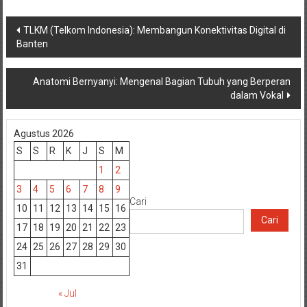
Navigasi
TLKM (Telkom Indonesia): Membangun Konektivitas Digital di
Banten
pos
Anatomi Bernyanyi: Mengenal Bagian Tubuh yang Berperan
dalam Vokal
Agustus 2026
S
S
R
K
J
S
M
1
2
3
4
5
6
7
8
9
Cari
10
11
12
13
14
15
16
Cari
17
18
19
20
21
22
23
24
25
26
27
28
29
30
31
« Jul