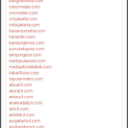
bangsaoffline.com
cnbcmedan.com
cnnmedan.com
cnnjakarta.com
cnbcjakarta.com
hariansumatra.com
harianikn.com
bandungtimes.com
sumutekspres.com
lampungpos.com
mediasulawesi.com
mediajabodetabek.com
kabarflores.com
seputarmetro.com
aktual.it.com
akurat.it.com
antara.it.com
analisadaily.it.com
antv.it.com
antvklik.it.com
ayojakarta.it.com
ayobandung.it.com