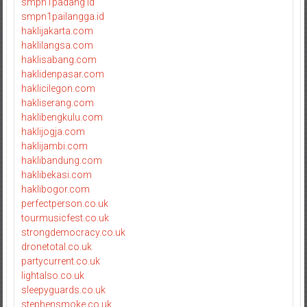
smpn1padang.id
smpn1pailangga.id
haklijakarta.com
haklilangsa.com
haklisabang.com
haklidenpasar.com
haklicilegon.com
hakliserang.com
haklibengkulu.com
haklijogja.com
haklijambi.com
haklibandung.com
haklibekasi.com
haklibogor.com
perfectperson.co.uk
tourmusicfest.co.uk
strongdemocracy.co.uk
dronetotal.co.uk
partycurrent.co.uk
lightalso.co.uk
sleepyguards.co.uk
stephensmoke.co.uk