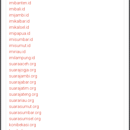
imibanten.id
imibali.id
imijambi.id
imikalbar.id
imikalsel.id
imipapua.id
imisumbar.id
imisumut.id
imiriau.id
imilampung.id
suaraaceh.org
suarajogja.org
suarajambi.org
suarajabar.org
suarajatim.org
suarajateng.org
suarariau.org
suarasumut.org
suarasumbar.org
suarasumsel.org
konibekasi.org