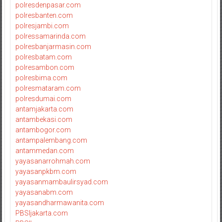
polresdenpasar.com
polresbanten.com
polresjambi.com
polressamarinda.com
polresbanjarmasin.com
polresbatam.com
polresambon.com
polresbima.com
polresmataram.com
polresdumai.com
antamjakarta.com
antambekasi.com
antambogor.com
antampalembang.com
antammedan.com
yayasanarrohmah.com
yayasanpkbm.com
yayasanmambaulirsyad.com
yayasanabm.com
yayasandharmawanita.com
PBSIjakarta.com