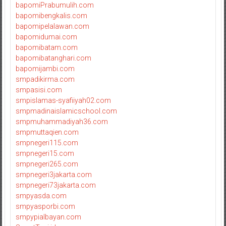
bapomiPrabumulih.com
bapomibengkalis.com
bapomipelalawan.com
bapomidumai.com
bapomibatam.com
bapomibatanghari.com
bapomijambi.com
smpadikirma.com
smpasisi.com
smpislamas-syafiiyah02.com
smpmadinaislamicschool.com
smpmuhammadiyah36.com
smpmuttaqien.com
smpnegeri115.com
smpnegeri15.com
smpnegeri265.com
smpnegeri3jakarta.com
smpnegeri73jakarta.com
smpyasda.com
smpyasporbi.com
smpypialbayan.com