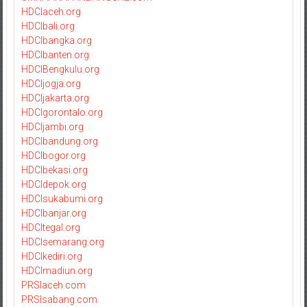
HDCIaceh.org
HDCIbali.org
HDCIbangka.org
HDCIbanten.org
HDCIBengkulu.org
HDCIjogja.org
HDCIjakarta.org
HDCIgorontalo.org
HDCIjambi.org
HDCIbandung.org
HDCIbogor.org
HDCIbekasi.org
HDCIdepok.org
HDCIsukabumi.org
HDCIbanjar.org
HDCItegal.org
HDCIsemarang.org
HDCIkediri.org
HDCImadiun.org
PRSIaceh.com
PRSIsabang.com