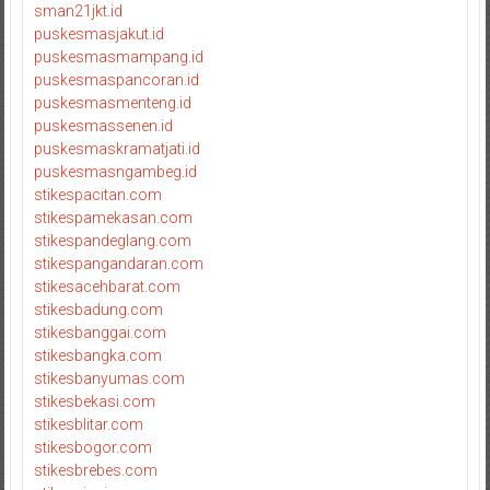
sman21jkt.id
puskesmasjakut.id
puskesmasmampang.id
puskesmaspancoran.id
puskesmasmenteng.id
puskesmassenen.id
puskesmaskramatjati.id
puskesmasngambeg.id
stikespacitan.com
stikespamekasan.com
stikespandeglang.com
stikespangandaran.com
stikesacehbarat.com
stikesbadung.com
stikesbanggai.com
stikesbangka.com
stikesbanyumas.com
stikesbekasi.com
stikesblitar.com
stikesbogor.com
stikesbrebes.com