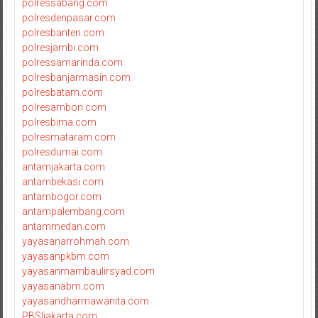
polressabang.com
polresdenpasar.com
polresbanten.com
polresjambi.com
polressamarinda.com
polresbanjarmasin.com
polresbatam.com
polresambon.com
polresbima.com
polresmataram.com
polresdumai.com
antamjakarta.com
antambekasi.com
antambogor.com
antampalembang.com
antammedan.com
yayasanarrohmah.com
yayasanpkbm.com
yayasanmambaulirsyad.com
yayasanabm.com
yayasandharmawanita.com
PBSIjakarta.com