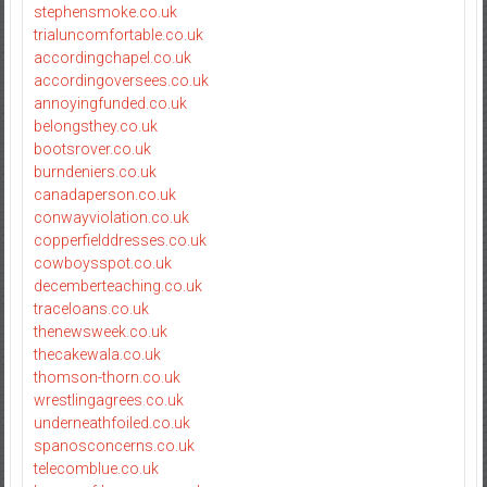
stephensmoke.co.uk
trialuncomfortable.co.uk
accordingchapel.co.uk
accordingoversees.co.uk
annoyingfunded.co.uk
belongsthey.co.uk
bootsrover.co.uk
burndeniers.co.uk
canadaperson.co.uk
conwayviolation.co.uk
copperfielddresses.co.uk
cowboysspot.co.uk
decemberteaching.co.uk
traceloans.co.uk
thenewsweek.co.uk
thecakewala.co.uk
thomson-thorn.co.uk
wrestlingagrees.co.uk
underneathfoiled.co.uk
spanosconcerns.co.uk
telecomblue.co.uk