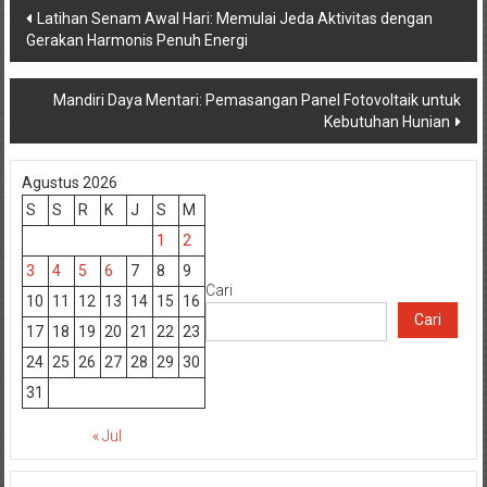
Navigasi
Latihan Senam Awal Hari: Memulai Jeda Aktivitas dengan
Gerakan Harmonis Penuh Energi
pos
Mandiri Daya Mentari: Pemasangan Panel Fotovoltaik untuk
Kebutuhan Hunian
Agustus 2026
S
S
R
K
J
S
M
1
2
3
4
5
6
7
8
9
Cari
10
11
12
13
14
15
16
Cari
17
18
19
20
21
22
23
24
25
26
27
28
29
30
31
« Jul