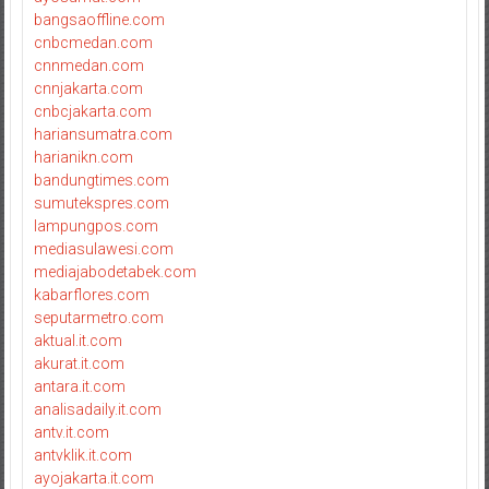
bangsaoffline.com
cnbcmedan.com
cnnmedan.com
cnnjakarta.com
cnbcjakarta.com
hariansumatra.com
harianikn.com
bandungtimes.com
sumutekspres.com
lampungpos.com
mediasulawesi.com
mediajabodetabek.com
kabarflores.com
seputarmetro.com
aktual.it.com
akurat.it.com
antara.it.com
analisadaily.it.com
antv.it.com
antvklik.it.com
ayojakarta.it.com