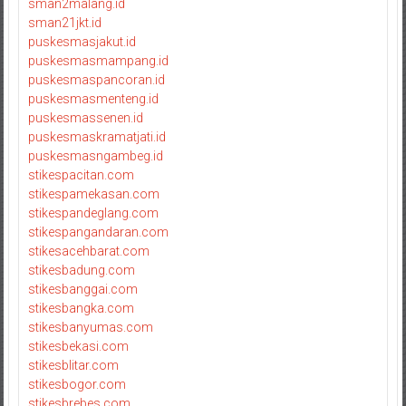
sman2malang.id
sman21jkt.id
puskesmasjakut.id
puskesmasmampang.id
puskesmaspancoran.id
puskesmasmenteng.id
puskesmassenen.id
puskesmaskramatjati.id
puskesmasngambeg.id
stikespacitan.com
stikespamekasan.com
stikespandeglang.com
stikespangandaran.com
stikesacehbarat.com
stikesbadung.com
stikesbanggai.com
stikesbangka.com
stikesbanyumas.com
stikesbekasi.com
stikesblitar.com
stikesbogor.com
stikesbrebes.com