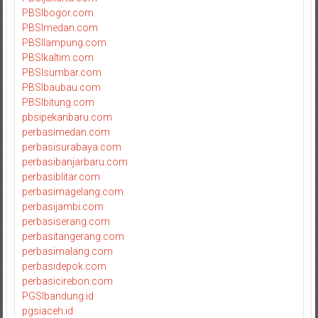
PBSIbogor.com
PBSImedan.com
PBSIlampung.com
PBSIkaltim.com
PBSIsumbar.com
PBSIbaubau.com
PBSIbitung.com
pbsipekanbaru.com
perbasimedan.com
perbasisurabaya.com
perbasibanjarbaru.com
perbasiblitar.com
perbasimagelang.com
perbasijambi.com
perbasiserang.com
perbasitangerang.com
perbasimalang.com
perbasidepok.com
perbasicirebon.com
PGSIbandung.id
pgsiaceh.id