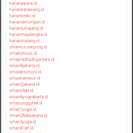
harianjepara.id
hariankarawang.id
hariankediri.id
harianlamongan.id
harianlumajang.id
harianmajalengka.id
harianmalang.id
smanics-serpong.id
smakstlouis.id
smapraditadirgantara.id
sman8jakarta.id
smalabschool.id
smaskanisius.id
sman2jakarta.id
sman68jkt.id
sman8yogyakarta.id
smasungguldel.id
sman1jogja.id
sman28dkijakarta.id
sman3jogja.id
sman81jkt.id