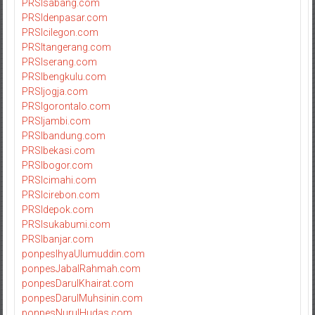
PRSIsabang.com
PRSIdenpasar.com
PRSIcilegon.com
PRSItangerang.com
PRSIserang.com
PRSIbengkulu.com
PRSIjogja.com
PRSIgorontalo.com
PRSIjambi.com
PRSIbandung.com
PRSIbekasi.com
PRSIbogor.com
PRSIcimahi.com
PRSIcirebon.com
PRSIdepok.com
PRSIsukabumi.com
PRSIbanjar.com
ponpesIhyaUlumuddin.com
ponpesJabalRahmah.com
ponpesDarulKhairat.com
ponpesDarulMuhsinin.com
ponpesNurulHudas.com