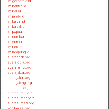
imigorontalo.id
imibanten.id
imibali.id
imijambi.id
imikalbar.id
imikalsel.id
imipapua.id
imisumbar.id
imisumut.id
imiriau.id
imilampung.id
suaraaceh.org
suarajogja.org
suarajambi.org
suarajabar.org
suarajatim.org
suarajateng.org
suarariau.org
suarasumut.org
suarasumbar.org
suarasumsel.org
konibekasi.org