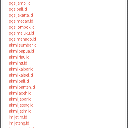
pgsijambi.id
pgsibali.id
pgsijakarta.id
pgsimedan.id
pgsilombok.id
pgsimaluku.id
pgsimanado.id
akmilsumbar.id
akmilpapua.id
akmilriau.id
akmilntt.id
akmilkalbar.id
akmilkalsel.id
akmilbali.id
akmilbanten.id
akmilaceh.id
akmiljabar.id
akmiljateng.id
akmiljatim.id
imijatim.id
imijateng.id