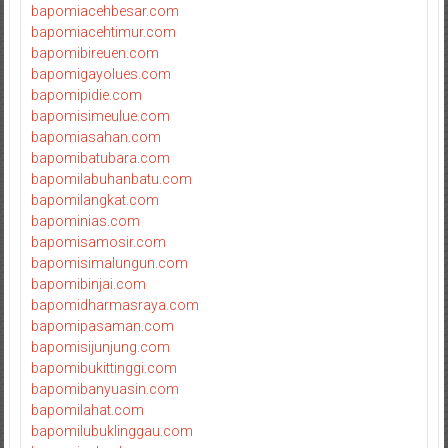
bapomiacehbesar.com
bapomiacehtimur.com
bapomibireuen.com
bapomigayolues.com
bapomipidie.com
bapomisimeulue.com
bapomiasahan.com
bapomibatubara.com
bapomilabuhanbatu.com
bapomilangkat.com
bapominias.com
bapomisamosir.com
bapomisimalungun.com
bapomibinjai.com
bapomidharmasraya.com
bapomipasaman.com
bapomisijunjung.com
bapomibukittinggi.com
bapomibanyuasin.com
bapomilahat.com
bapomilubuklinggau.com