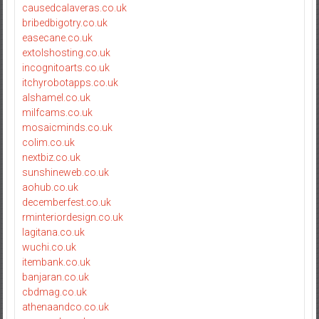
causedcalaveras.co.uk
bribedbigotry.co.uk
easecane.co.uk
extolshosting.co.uk
incognitoarts.co.uk
itchyrobotapps.co.uk
alshamel.co.uk
milfcams.co.uk
mosaicminds.co.uk
colim.co.uk
nextbiz.co.uk
sunshineweb.co.uk
aohub.co.uk
decemberfest.co.uk
rminteriordesign.co.uk
lagitana.co.uk
wuchi.co.uk
itembank.co.uk
banjaran.co.uk
cbdmag.co.uk
athenaandco.co.uk