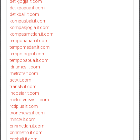
detikjogja.it.com
detikpapua.it.com
detikbali.it.com
kompasbali.it.com
kompasjogja.it.com
kompasmedan.it.com
tempoharian.it.com
tempomedan.it.com
tempojogja.it.com
tempopapua.it.com
idntimes.it.com
metrotv.it.com
sctv.it.com
transtv.it.com
indosiar.it.com
metrotvnews.it.com
rctiplus.it.com
tvonenews.it.com
mnctv.it.com
cnnmedan.it.com
cnnmetro.it.com
cnnbali.it.com