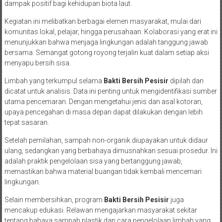
dampak positif bagi kehidupan biota laut.
Kegiatan ini melibatkan berbagai elemen masyarakat, mulai dari
komunitas lokal, pelajar, hingga perusahaan. Kolaborasi yang erat ini
menunjukkan bahwa menjaga lingkungan adalah tanggung jawab
bersama. Semangat gotong royong terjalin kuat dalam setiap aksi
menyapu bersih sisa.
Limbah yang terkumpul selama
Bakti Bersih Pesisir
dipilah dan
dicatat untuk analisis. Data ini penting untuk mengidentifikasi sumber
utama pencemaran. Dengan mengetahui jenis dan asal kotoran,
upaya pencegahan di masa depan dapat dilakukan dengan lebih
tepat sasaran.
Setelah pemilahan, sampah non-organik diupayakan untuk didaur
ulang, sedangkan yang berbahaya dimusnahkan sesuai prosedur. Ini
adalah praktik pengelolaan sisa yang bertanggung jawab,
memastikan bahwa material buangan tidak kembali mencemari
lingkungan.
Selain membersihkan, program
Bakti Bersih Pesisir
juga
mencakup edukasi. Relawan mengajarkan masyarakat sekitar
tentang bahaya sampah plastik dan cara pengelolaan limbah yang