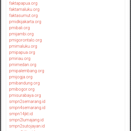
faktapapua.org
faktamaluku.org
faktasumut.org
pmidkijakarta.org
pmibali.org
pmijambi.org
pmigorontalo.org
pmimaluku.org
pmipapua.org
pmiriau.org
pmimedan.org
pmipalembang.org
pmijogja.org
pmibandung.org
pmibogor.org
pmisurabaya.org
smpn2semarang.id
smpn4semarang.id
smpn14jkt.id
smpn2lumajang.id
smpn2sutojayan.id