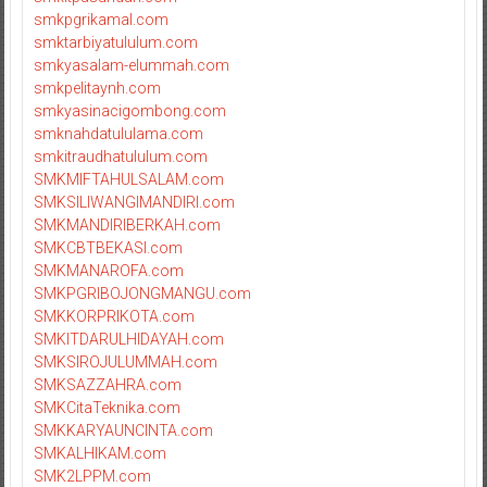
smkpgrikamal.com
smktarbiyatululum.com
smkyasalam-elummah.com
smkpelitaynh.com
smkyasinacigombong.com
smknahdatululama.com
smkitraudhatululum.com
SMKMIFTAHULSALAM.com
SMKSILIWANGIMANDIRI.com
SMKMANDIRIBERKAH.com
SMKCBTBEKASI.com
SMKMANAROFA.com
SMKPGRIBOJONGMANGU.com
SMKKORPRIKOTA.com
SMKITDARULHIDAYAH.com
SMKSIROJULUMMAH.com
SMKSAZZAHRA.com
SMKCitaTeknika.com
SMKKARYAUNCINTA.com
SMKALHIKAM.com
SMK2LPPM.com