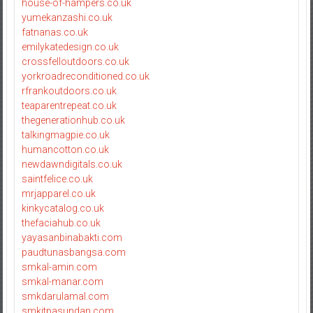
house-of-hampers.co.uk
yumekanzashi.co.uk
fatnanas.co.uk
emilykatedesign.co.uk
crossfelloutdoors.co.uk
yorkroadreconditioned.co.uk
rfrankoutdoors.co.uk
teaparentrepeat.co.uk
thegenerationhub.co.uk
talkingmagpie.co.uk
humancotton.co.uk
newdawndigitals.co.uk
saintfelice.co.uk
mrjapparel.co.uk
kinkycatalog.co.uk
thefaciahub.co.uk
yayasanbinabakti.com
paudtunasbangsa.com
smkal-amin.com
smkal-manar.com
smkdarulamal.com
smkitpasundan.com