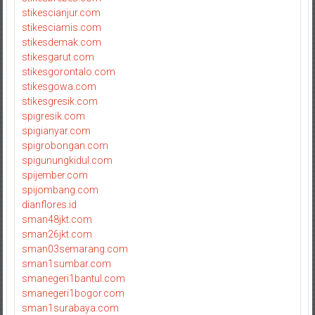
stikescianjur.com
stikesciamis.com
stikesdemak.com
stikesgarut.com
stikesgorontalo.com
stikesgowa.com
stikesgresik.com
spigresik.com
spigianyar.com
spigrobongan.com
spigunungkidul.com
spijember.com
spijombang.com
dianflores.id
sman48jkt.com
sman26jkt.com
sman03semarang.com
sman1sumbar.com
smanegeri1bantul.com
smanegeri1bogor.com
sman1surabaya.com