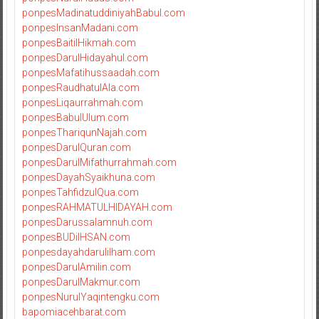
ponpesMadinatuddiniyahBabul.com
ponpesInsanMadani.com
ponpesBaitilHikmah.com
ponpesDarulHidayahul.com
ponpesMafatihussaadah.com
ponpesRaudhatulAla.com
ponpesLiqaurrahmah.com
ponpesBabulUlum.com
ponpesThariqunNajah.com
ponpesDarulQuran.com
ponpesDarulMifathurrahmah.com
ponpesDayahSyaikhuna.com
ponpesTahfidzulQua.com
ponpesRAHMATULHIDAYAH.com
ponpesDarussalamnuh.com
ponpesBUDiIHSAN.com
ponpesdayahdarulilham.com
ponpesDarulAmilin.com
ponpesDarulMakmur.com
ponpesNurulYaqintengku.com
bapomiacehbarat.com