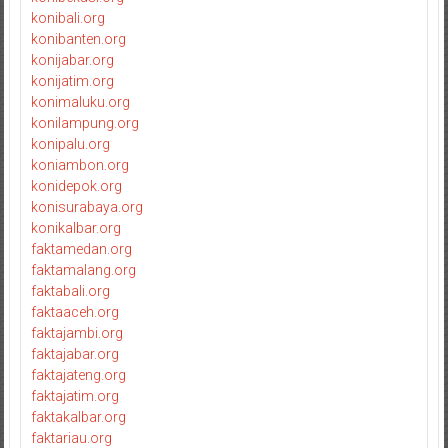
konibali.org
konibanten.org
konijabar.org
konijatim.org
konimaluku.org
konilampung.org
konipalu.org
koniambon.org
konidepok.org
konisurabaya.org
konikalbar.org
faktamedan.org
faktamalang.org
faktabali.org
faktaaceh.org
faktajambi.org
faktajabar.org
faktajateng.org
faktajatim.org
faktakalbar.org
faktariau.org