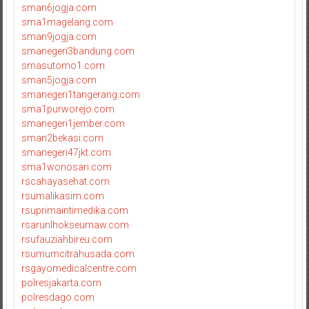
sman6jogja.com
sma1magelang.com
sman9jogja.com
smanegeri3bandung.com
smasutomo1.com
sman5jogja.com
smanegeri1tangerang.com
sma1purworejo.com
smanegeri1jember.com
sman2bekasi.com
smanegeri47jkt.com
sma1wonosari.com
rscahayasehat.com
rsumalikasim.com
rsuprimaintimedika.com
rsarunlhokseumaw.com
rsufauziahbireu.com
rsumumcitrahusada.com
rsgayomedicalcentre.com
polresjakarta.com
polresdago.com