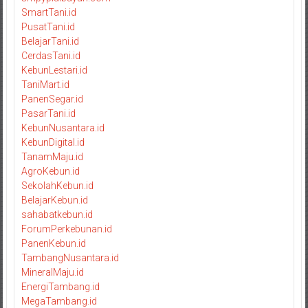
SmartTani.id
PusatTani.id
BelajarTani.id
CerdasTani.id
KebunLestari.id
TaniMart.id
PanenSegar.id
PasarTani.id
KebunNusantara.id
KebunDigital.id
TanamMaju.id
AgroKebun.id
SekolahKebun.id
BelajarKebun.id
sahabatkebun.id
ForumPerkebunan.id
PanenKebun.id
TambangNusantara.id
MineralMaju.id
EnergiTambang.id
MegaTambang.id