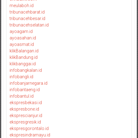
meulaboh.id
tribunacehbarat.id
tribunacehbesar.id
tribunacehselatan.id
ayoagam.id
ayoasahan.id
ayoasmat.id
klikBalangan.id
klikBandung.id
klikbanggai.id
infobangkalan.id
infobangli.id
infobanjarnegara.id
infobantaeng.id
infobantul.id
ekspresbekasi.id
ekspresbone.id
eksprescianjur.id
ekspresgresik.id
ekspresgorontalo.id
ekspresindramayu.id