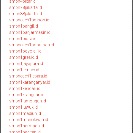
smpn4blitar.id
smpn78jakarta.id
smpn88jakarta.id
smpnegeri1ambon.id
smpn1bangil.id
smpn1banjarmasin.id
smpn1biora.id
smpnegeri1bobotsari.id
smpn1boyolali.id
smpn1gresik.id
smpn1jayapura.id
smpn1jember.id
smpnegeri1jepara.id
smpn1karanganyar.id
smpn1kendari.id
smpn1kranggan.id
smpn1lamongan.id
smpn1luwuk.id
smpn1madiun.id
smpn1manokwari.id
smpn1narmada.id
smpn1pacitan.id