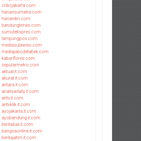
cnbcjakarta.com
hariansumatra.com
harianikn.com
bandungtimes.com
sumutekspres.com
lampungpos.com
mediasulawesi.com
mediajabodetabek.com
kabarflores.com
seputarmetro.com
aktual.it.com
akurat.it.com
antara.it.com
analisadaily.it.com
antv.it.com
antvklik.it.com
ayojakarta.it.com
ayobandung.it.com
beritabali.it.com
bangsaonline.it.com
beritajatim.it.com