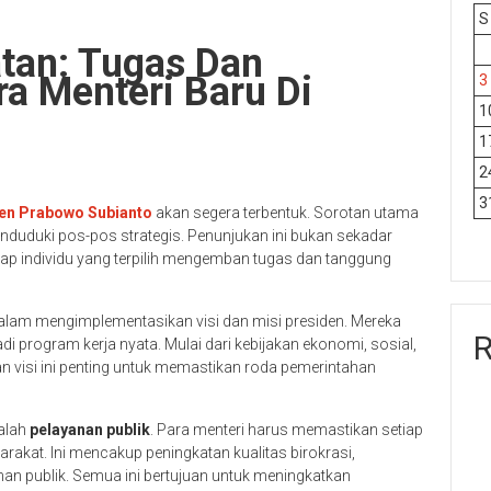
S
tan: Tugas Dan
a Menteri Baru Di
3
1
1
2
3
en Prabowo Subianto
akan segera terbentuk. Sorotan utama
duduki pos-pos strategis. Penunjukan ini bukan sekadar
ap individu yang terpilih mengemban tugas dan tanggung
dalam mengimplementasikan visi dan misi presiden. Mereka
R
i program kerja nyata. Mulai dari kebijakan ekonomi, sosial,
 visi ini penting untuk memastikan roda pemerintahan
alah
pelayanan publik
. Para menteri harus memastikan setiap
akat. Ini mencakup peningkatan kualitas birokrasi,
an publik. Semua ini bertujuan untuk meningkatkan