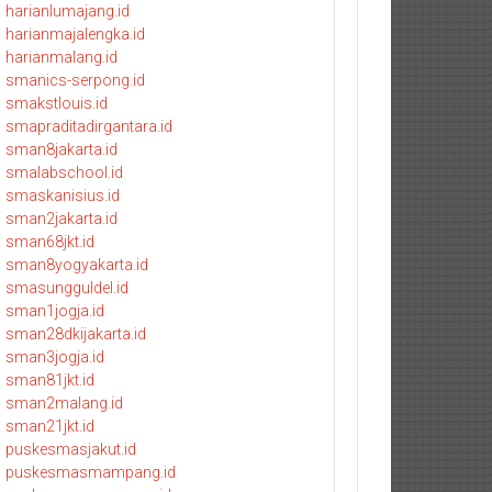
harianlumajang.id
harianmajalengka.id
harianmalang.id
smanics-serpong.id
smakstlouis.id
smapraditadirgantara.id
sman8jakarta.id
smalabschool.id
smaskanisius.id
sman2jakarta.id
sman68jkt.id
sman8yogyakarta.id
smasungguldel.id
sman1jogja.id
sman28dkijakarta.id
sman3jogja.id
sman81jkt.id
sman2malang.id
sman21jkt.id
puskesmasjakut.id
puskesmasmampang.id