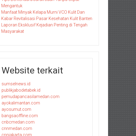
Mengantuk
Manfaat Minyak Kelapa Murni VCO Kulit Dan
Kabar Revitalisasi Pasar Kesehatan Kulit Banten
Laporan Eksklusif Kejadian Penting di Tengah
Masyarakat
Website terkait
sumselnews.id
publikjabodetabek.id
pemudapancasilamedan.com
ayokalimantan.com
ayosumut.com
bangsaoffline.com
cnbcmedan.com
cnnmedan.com
cnnjakarta.com