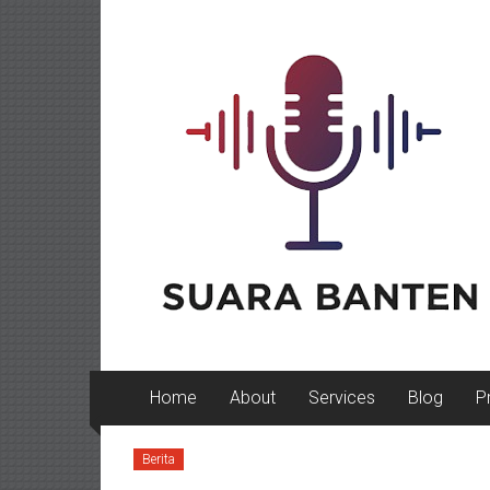
Lompat
ke
konten
Home
About
Services
Blog
P
Berita