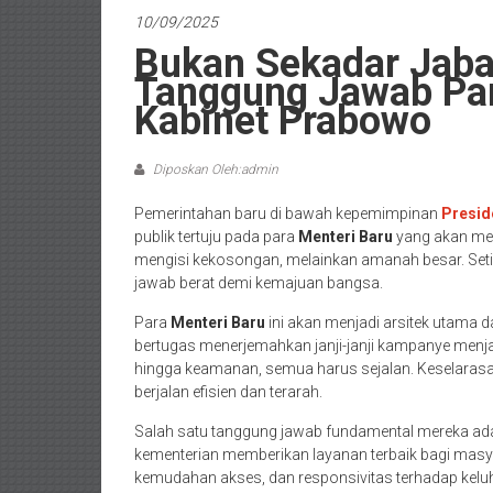
10/09/2025
Bukan Sekadar Jaba
Tanggung Jawab Par
Kabinet Prabowo
Diposkan Oleh:admin
Pemerintahan baru di bawah kepemimpinan
Presid
publik tertuju pada para
Menteri Baru
yang akan men
mengisi kekosongan, melainkan amanah besar. Seti
jawab berat demi kemajuan bangsa.
Para
Menteri Baru
ini akan menjadi arsitek utama 
bertugas menerjemahkan janji-janji kampanye menjad
hingga keamanan, semua harus sejalan. Keselarasan
berjalan efisien dan terarah.
Salah satu tanggung jawab fundamental mereka ad
kementerian memberikan layanan terbaik bagi masyar
kemudahan akses, dan responsivitas terhadap keluh