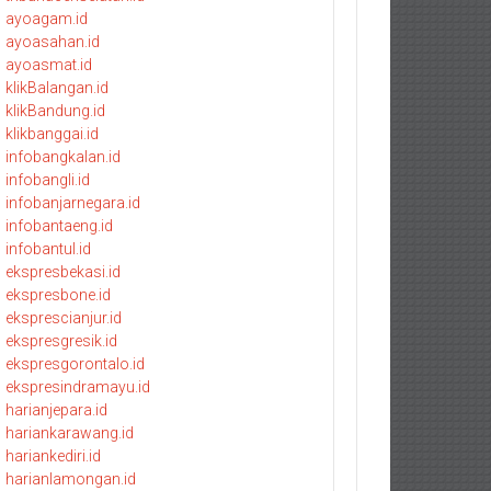
ayoagam.id
ayoasahan.id
ayoasmat.id
klikBalangan.id
klikBandung.id
klikbanggai.id
infobangkalan.id
infobangli.id
infobanjarnegara.id
infobantaeng.id
infobantul.id
ekspresbekasi.id
ekspresbone.id
eksprescianjur.id
ekspresgresik.id
ekspresgorontalo.id
ekspresindramayu.id
harianjepara.id
hariankarawang.id
hariankediri.id
harianlamongan.id