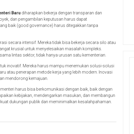
nteri Baru
diharapkan bekerja dengan transparan dan
royek, dan pengambilan keputusan harus dapat
 yang baik (good governance) harus ditegakkan tanpa
orasi secara intensif. Mereka tidak bisa bekerja secara silo atau
 sangat krusial untuk menyelesaikan masalah kompleks.
ma lintas sektor, tidak hanya urusan satu kementerian.
tuk inovatif. Mereka harus mampu menemukan solusi-solusi
i baru atau penerapan metode kerja yang lebih modern. Inovasi
dan mendorong kemajuan.
a menteri harus bisa berkomunikasi dengan baik, baik dengan
ampaikan kebijakan, mendengarkan masukan, dan membangun
kuat dukungan publik dan meminimalkan kesalahpahaman.