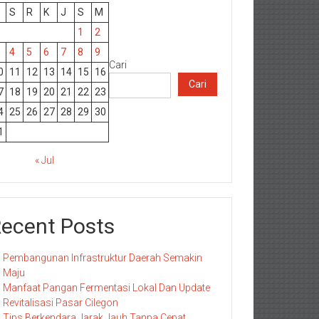
S
R
K
J
S
M
1
2
4
5
6
7
8
9
Cari
0
11
12
13
14
15
16
Cari
7
18
19
20
21
22
23
4
25
26
27
28
29
30
1
« Jul
ecent Posts
Pembangunan Infrastruktur Daerah Semakin
Maju
Manfaat Pangan Fermentasi Lokal Dan Update
Revitalisasi Pasar Cilegon
Tips Berkendara Jarak Jauh Tanpa Cepat