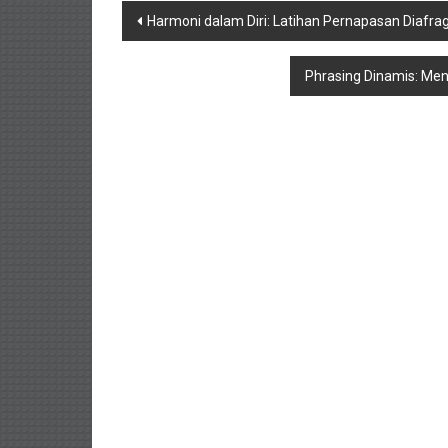
Navigasi
Harmoni dalam Diri: Latihan Pernapasan Diafra
pos
Phrasing Dinamis: Men