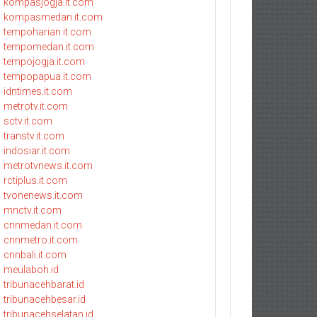
kompasjogja.it.com
kompasmedan.it.com
tempoharian.it.com
tempomedan.it.com
tempojogja.it.com
tempopapua.it.com
idntimes.it.com
metrotv.it.com
sctv.it.com
transtv.it.com
indosiar.it.com
metrotvnews.it.com
rctiplus.it.com
tvonenews.it.com
mnctv.it.com
cnnmedan.it.com
cnnmetro.it.com
cnnbali.it.com
meulaboh.id
tribunacehbarat.id
tribunacehbesar.id
tribunacehselatan.id