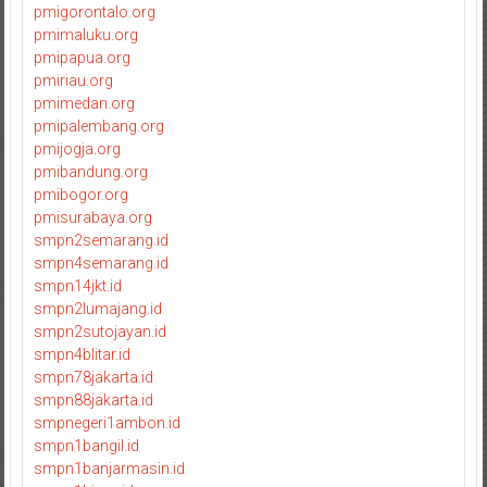
pmigorontalo.org
pmimaluku.org
pmipapua.org
pmiriau.org
pmimedan.org
pmipalembang.org
pmijogja.org
pmibandung.org
pmibogor.org
pmisurabaya.org
smpn2semarang.id
smpn4semarang.id
smpn14jkt.id
smpn2lumajang.id
smpn2sutojayan.id
smpn4blitar.id
smpn78jakarta.id
smpn88jakarta.id
smpnegeri1ambon.id
smpn1bangil.id
smpn1banjarmasin.id