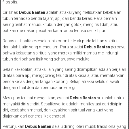
filosofis.
Ciri khas
Debus Banten
adalah atraksi yang melibatkan kekebalan
tubuh terhadap benda tajam, api, dan benda keras. Para pemain
sering terlihat menusuk tubuh dengan golok, mengiris lidah, atau
bahkan memakan pecahan kaca tanpa terluka sedikit pun.
Rahasia di balik kekebalan ini konon terletak pada latihan spiritual
dan olah batin yang mendalam. Para praktisi
Debus Banten
percaya
bahwa kekuatan spiritual yang mereka miliki mampu melindungi
tubuh dari bahaya fisik yang seharusnya melukai.
Selain kekebalan, atraksi lain yang sering ditampilkan adalah berjalan
di atas bara api, menggoreng telur di atas kepala, atau mematahkan
benda keras dengan tangan kosong. Setiap atraksi selalu diawali
dengan ritual doa dan pemusatan energi.
Meskipun terlihat mengerikan, esensi
Debus Banten
bukanlah untuk
menyakiti diri sendiri. Sebaliknya, ia adalah manifestasi dari disiplin
diri, ketabahan mental, dan keyakinan spiritual yang kuat yang
diajarkan dari generasi ke generasi.
Pertunjukan
Debus Banten
selalu diiringi oleh musik tradisional yang