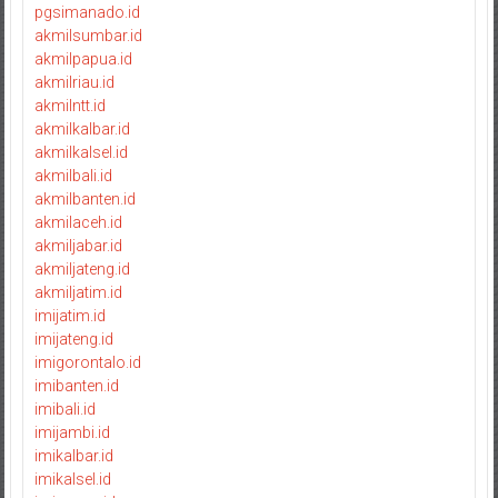
pgsimanado.id
akmilsumbar.id
akmilpapua.id
akmilriau.id
akmilntt.id
akmilkalbar.id
akmilkalsel.id
akmilbali.id
akmilbanten.id
akmilaceh.id
akmiljabar.id
akmiljateng.id
akmiljatim.id
imijatim.id
imijateng.id
imigorontalo.id
imibanten.id
imibali.id
imijambi.id
imikalbar.id
imikalsel.id