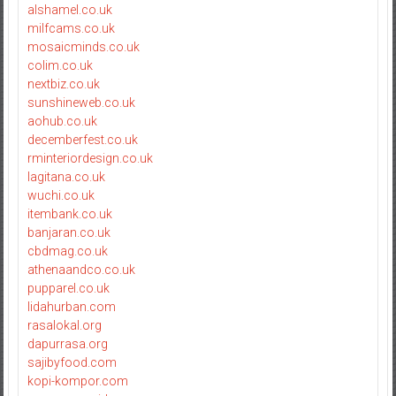
alshamel.co.uk
milfcams.co.uk
mosaicminds.co.uk
colim.co.uk
nextbiz.co.uk
sunshineweb.co.uk
aohub.co.uk
decemberfest.co.uk
rminteriordesign.co.uk
lagitana.co.uk
wuchi.co.uk
itembank.co.uk
banjaran.co.uk
cbdmag.co.uk
athenaandco.co.uk
pupparel.co.uk
lidahurban.com
rasalokal.org
dapurrasa.org
sajibyfood.com
kopi-kompor.com