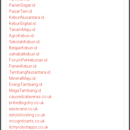
PanenSegar.id
PasarTani.id
KebunNusantara.id
KebunDigital.id
TanamMaju.id
AgroKebun.id
SekolahKebun.id
BelajarKebun.id
sahabatkebun.id
ForumPerkebunan.id
PanenKebun.id
TambangNusantara.id
MineralMaju.id
EnergiTambang.id
MegaTambang.id
causedcalaveras.co.uk
bribedbigotry.co.uk
easecane.co.uk
extolshosting.co.uk
incognitoarts.co.uk
itchyrobotapps.co.uk