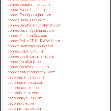
ponpesLiqaurrahmah.com
ponpesBabulUlum.com
ponpesThariqunNajah.com
ponpesDarulQuran.com
ponpesDarulMifathurrahmah.com
ponpesDayahSyaikhuna.com
ponpesTahfidzulQua.com
ponpesRAHMATULHIDAYAH.com
ponpesDarussalamnuh.com
ponpesBUDiIHSAN.com
ponpesdayahdarulilham.com
ponpesDarulAmilin.com
ponpesDarulMakmur.com
ponpesNurulYaqintengku.com
bapomiacehbarat.com
bapomiacehbesar.com
bapomiacehtimur.com
bapomibireuen.com
bapomigayolues.com
bapomipidie.com
bapomisimeulue.com