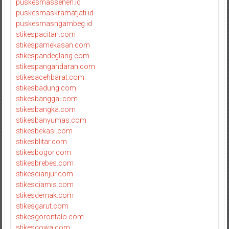
puskesmassenen.id
puskesmaskramatjati.id
puskesmasngambeg.id
stikespacitan.com
stikespamekasan.com
stikespandeglang.com
stikespangandaran.com
stikesacehbarat.com
stikesbadung.com
stikesbanggai.com
stikesbangka.com
stikesbanyumas.com
stikesbekasi.com
stikesblitar.com
stikesbogor.com
stikesbrebes.com
stikescianjur.com
stikesciamis.com
stikesdemak.com
stikesgarut.com
stikesgorontalo.com
stikesgowa.com