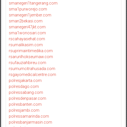
smanegeri1tangerang.com
sma1purworejo.com
smanegeri1jember.com
sman2bekasi.com
smanegeri47jkt.com
sma1wonosari.com
rscahayasehat.com
rsumalikasim.com
rsuprimaintimedika.com
rsarunlhokseumaw.com
rsufauziahbireu.com
rsumumcitrahusada.com
rsgayomedicalcentre.com
polresjakarta.com
polresdago.com
polressabang.com
polresdenpasar.com
polresbanten.com
polresjambi.com
polressamarinda.com
polresbanjarmasin.com