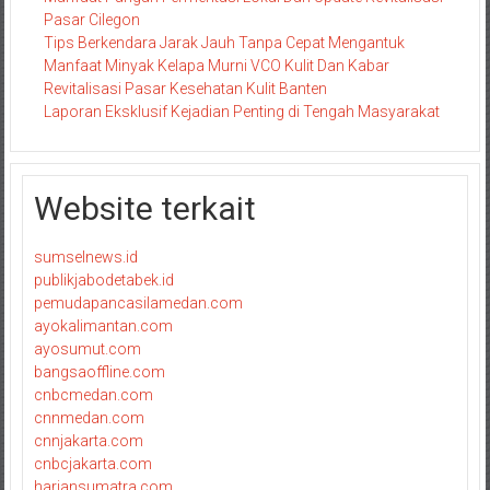
Pasar Cilegon
Tips Berkendara Jarak Jauh Tanpa Cepat Mengantuk
Manfaat Minyak Kelapa Murni VCO Kulit Dan Kabar
Revitalisasi Pasar Kesehatan Kulit Banten
Laporan Eksklusif Kejadian Penting di Tengah Masyarakat
Website terkait
sumselnews.id
publikjabodetabek.id
pemudapancasilamedan.com
ayokalimantan.com
ayosumut.com
bangsaoffline.com
cnbcmedan.com
cnnmedan.com
cnnjakarta.com
cnbcjakarta.com
hariansumatra.com