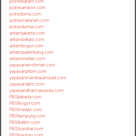
polresbatam.com
polresambon.com
polresbima.com
polresmataram.com
polresdumai.com
antamjakarta.com
antambekasi.com
antambogor.com
antampalembang.com
antammedan.com
yayasanarrohmah.com
yayasanpkbm.com
yayasanmambaulirsyad.com
yayasanabm.com
yayasandharmawanita.com
PBSIjakarta.com
PBSIbogor.com
PBSImedan.com
PBSIlampung.com
PBSIkaltim.com
PBSIsumbar.com
PBSIbaubau.com