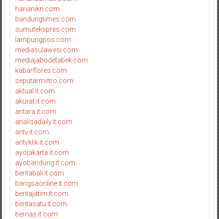
harianikn.com
bandungtimes.com
sumutekspres.com
lampungpos.com
mediasulawesi.com
mediajabodetabek.com
kabarflores.com
seputarmetro.com
aktual.it.com
akurat.it.com
antara.it.com
analisadaily.it.com
antv.it.com
antvklik.it.com
ayojakarta.it.com
ayobandung.it.com
beritabali.it.com
bangsaonline.it.com
beritajatim.it.com
beritasatu.it.com
bernas.it.com