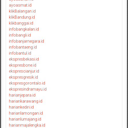
ayoasmat.id
klikBalangan.id
klikBandung.id
klikbanggai.id
infobangkalan.id
infobangli.id
infobanjarnegara.id
infobantaeng.id
infobantul.id
ekspresbekasi.id
ekspresbone.id
eksprescianjur.id
ekspresgresik.id
ekspresgorontalo.id
ekspresindramayu.id
harianjepara.id
hariankarawang.id
hariankediri.id
harianlamongan.id
harianlumajang.id
harianmajalengka.id