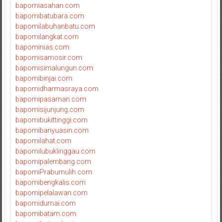
bapomiasahan.com
bapomibatubara.com
bapomilabuhanbatu.com
bapomilangkat.com
bapominias.com
bapomisamosir.com
bapomisimalungun.com
bapomibinjai.com
bapomidharmasraya.com
bapomipasaman.com
bapomisijunjung.com
bapomibukittinggi.com
bapomibanyuasin.com
bapomilahat.com
bapomilubuklinggau.com
bapomipalembang.com
bapomiPrabumulih.com
bapomibengkalis.com
bapomipelalawan.com
bapomidumai.com
bapomibatam.com