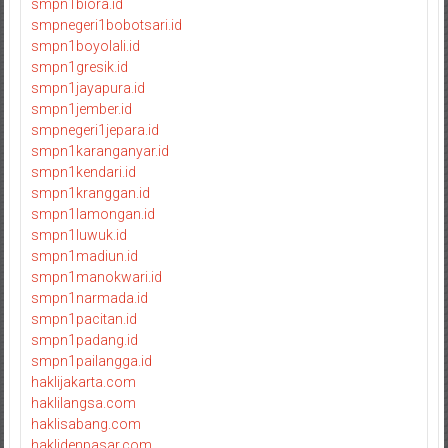
smpn1biora.id
smpnegeri1bobotsari.id
smpn1boyolali.id
smpn1gresik.id
smpn1jayapura.id
smpn1jember.id
smpnegeri1jepara.id
smpn1karanganyar.id
smpn1kendari.id
smpn1kranggan.id
smpn1lamongan.id
smpn1luwuk.id
smpn1madiun.id
smpn1manokwari.id
smpn1narmada.id
smpn1pacitan.id
smpn1padang.id
smpn1pailangga.id
haklijakarta.com
haklilangsa.com
haklisabang.com
haklidenpasar.com