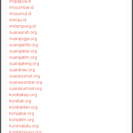
imipapua.id
imisumbar.id
imisumut.id
imiriau.id
imilampung.id
suaraaceh.org
suarajogja.org
suarajambi.org
suarajabar.org
suarajatim.org
suarajateng.org
suarariau.org
suarasumut.org
suarasumbar.org
suarasumsel.org
konibekasi.org
konibali.org
konibanten.org
konijabar.org
konijatim.org
konimaluku.org
konilampung.org