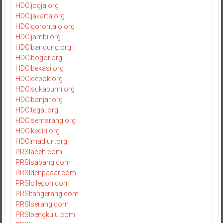
HDCIjogja.org
HDCIjakarta.org
HDCIgorontalo.org
HDCIjambi.org
HDCIbandung.org
HDCIbogor.org
HDCIbekasi.org
HDCIdepok.org
HDCIsukabumi.org
HDCIbanjar.org
HDCItegal.org
HDCIsemarang.org
HDCIkediri.org
HDCImadiun.org
PRSIaceh.com
PRSIsabang.com
PRSIdenpasar.com
PRSIcilegon.com
PRSItangerang.com
PRSIserang.com
PRSIbengkulu.com