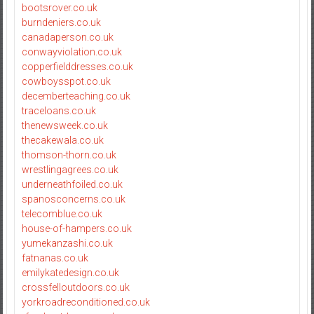
bootsrover.co.uk
burndeniers.co.uk
canadaperson.co.uk
conwayviolation.co.uk
copperfielddresses.co.uk
cowboysspot.co.uk
decemberteaching.co.uk
traceloans.co.uk
thenewsweek.co.uk
thecakewala.co.uk
thomson-thorn.co.uk
wrestlingagrees.co.uk
underneathfoiled.co.uk
spanosconcerns.co.uk
telecomblue.co.uk
house-of-hampers.co.uk
yumekanzashi.co.uk
fatnanas.co.uk
emilykatedesign.co.uk
crossfelloutdoors.co.uk
yorkroadreconditioned.co.uk