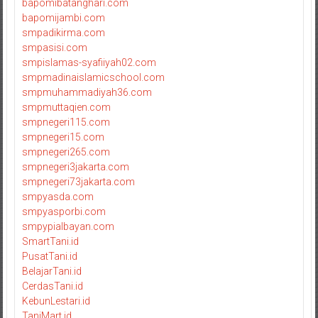
bapomibatanghari.com
bapomijambi.com
smpadikirma.com
smpasisi.com
smpislamas-syafiiyah02.com
smpmadinaislamicschool.com
smpmuhammadiyah36.com
smpmuttaqien.com
smpnegeri115.com
smpnegeri15.com
smpnegeri265.com
smpnegeri3jakarta.com
smpnegeri73jakarta.com
smpyasda.com
smpyasporbi.com
smpypialbayan.com
SmartTani.id
PusatTani.id
BelajarTani.id
CerdasTani.id
KebunLestari.id
TaniMart.id