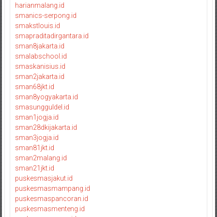
harianmalang.id
smanics-serpong.id
smakstlouis.id
smapraditadirgantara.id
sman8jakarta.id
smalabschool.id
smaskanisius.id
sman2jakarta.id
sman68jkt.id
sman8yogyakarta.id
smasungguldel.id
sman1jogja.id
sman28dkijakarta.id
sman3jogja.id
sman81jkt.id
sman2malang.id
sman21jkt.id
puskesmasjakut.id
puskesmasmampang.id
puskesmaspancoran.id
puskesmasmenteng.id