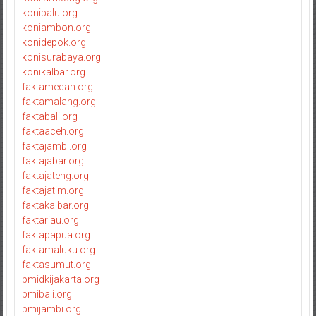
konipalu.org
koniambon.org
konidepok.org
konisurabaya.org
konikalbar.org
faktamedan.org
faktamalang.org
faktabali.org
faktaaceh.org
faktajambi.org
faktajabar.org
faktajateng.org
faktajatim.org
faktakalbar.org
faktariau.org
faktapapua.org
faktamaluku.org
faktasumut.org
pmidkijakarta.org
pmibali.org
pmijambi.org