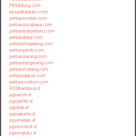
PBSIbitung.com
pbsipekanbaru.com
perbasimedan.com
perbasisurabaya.com
perbasibanjarbaru.com
perbasiblitar.com
perbasimagelang.com
perbasijambi.com
perbasiserang.com
perbasitangerang.com
perbasimalang.com
perbasidepok.com
perbasicirebon.com
PGSIbandung.id
pgsiaceh.id
pgsijambi.id
pgsibali.id
pgsijakarta.id
pgsimedan.id
pgsilombok.id
pgsimaluku.id