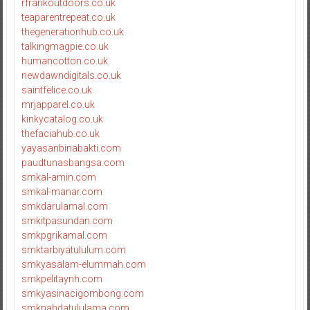
rfrankoutdoors.co.uk
teaparentrepeat.co.uk
thegenerationhub.co.uk
talkingmagpie.co.uk
humancotton.co.uk
newdawndigitals.co.uk
saintfelice.co.uk
mrjapparel.co.uk
kinkycatalog.co.uk
thefaciahub.co.uk
yayasanbinabakti.com
paudtunasbangsa.com
smkal-amin.com
smkal-manar.com
smkdarulamal.com
smkitpasundan.com
smkpgrikamal.com
smktarbiyatululum.com
smkyasalam-elummah.com
smkpelitaynh.com
smkyasinacigombong.com
smknahdatululama.com