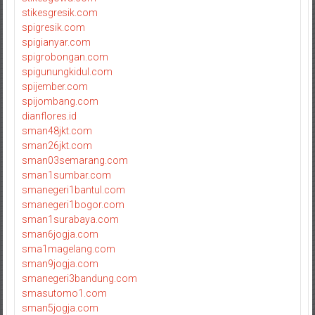
stikesgresik.com
spigresik.com
spigianyar.com
spigrobongan.com
spigunungkidul.com
spijember.com
spijombang.com
dianflores.id
sman48jkt.com
sman26jkt.com
sman03semarang.com
sman1sumbar.com
smanegeri1bantul.com
smanegeri1bogor.com
sman1surabaya.com
sman6jogja.com
sma1magelang.com
sman9jogja.com
smanegeri3bandung.com
smasutomo1.com
sman5jogja.com