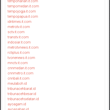
tempoharian.it.com
tempomedan.it.com
tempojogja.it.com
tempopapua.it.com
idntimes.it.com
metrotv.it.com
sctv.it.com
transtv.it.com
indosiar.it.com
metrotvnews.it.com
rctiplus.it.com
tvonenews.it.com
mnctv.it.com
cnnmedan.it.com
cnnmetro.it.com
cnnbali.it.com
meulaboh.id
tribunacehbarat.id
tribunacehbesar.id
tribunacehselatan.id
ayoagam.id
ayoasahan.id