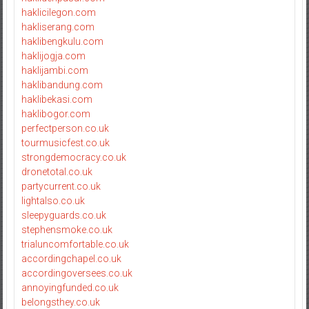
haklicilegon.com
hakliserang.com
haklibengkulu.com
haklijogja.com
haklijambi.com
haklibandung.com
haklibekasi.com
haklibogor.com
perfectperson.co.uk
tourmusicfest.co.uk
strongdemocracy.co.uk
dronetotal.co.uk
partycurrent.co.uk
lightalso.co.uk
sleepyguards.co.uk
stephensmoke.co.uk
trialuncomfortable.co.uk
accordingchapel.co.uk
accordingoversees.co.uk
annoyingfunded.co.uk
belongsthey.co.uk