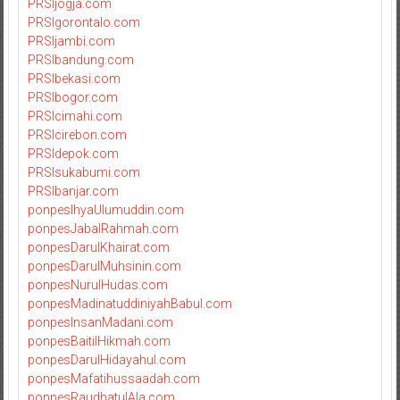
PRSIjogja.com
PRSIgorontalo.com
PRSIjambi.com
PRSIbandung.com
PRSIbekasi.com
PRSIbogor.com
PRSIcimahi.com
PRSIcirebon.com
PRSIdepok.com
PRSIsukabumi.com
PRSIbanjar.com
ponpesIhyaUlumuddin.com
ponpesJabalRahmah.com
ponpesDarulKhairat.com
ponpesDarulMuhsinin.com
ponpesNurulHudas.com
ponpesMadinatuddiniyahBabul.com
ponpesInsanMadani.com
ponpesBaitilHikmah.com
ponpesDarulHidayahul.com
ponpesMafatihussaadah.com
ponpesRaudhatulAla.com