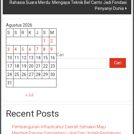
Rahasia Suara Merdu: Mengapa Teknik Bel Canto Jadi Fondasi
Penyanyi Dunia
Agustus 2026
S
S
R
K
J
S
M
1
2
3
4
5
6
7
8
9
Cari
10
11
12
13
14
15
16
Cari
17
18
19
20
21
22
23
24
25
26
27
28
29
30
31
« Jul
Recent Posts
Pembangunan Infrastruktur Daerah Semakin Maju
Manfaat Pangan Fermentasi Lokal Dan Update Revitalisasi