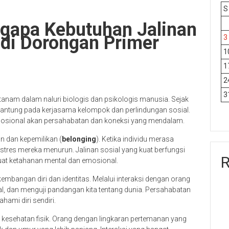
S
ngapa Kebutuhan Jalinan
di Dorongan Primer
3
1
1
2
3
ertanam dalam naluri biologis dan psikologis manusia. Sejak
antung pada kerjasama kelompok dan perlindungan sosial.
emosional akan persahabatan dan koneksi yang mendalam.
 dan kepemilikan (
belonging
). Ketika individu merasa
 stres mereka menurun. Jalinan sosial yang kuat berfungsi
R
at ketahanan mental dan emosional.
bangan diri dan identitas. Melalui interaksi dengan orang
ial, dan menguji pandangan kita tentang dunia. Persahabatan
ami diri sendiri.
 kesehatan fisik. Orang dengan lingkaran pertemanan yang