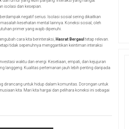
k dan umur yang lebih panjang. Interaksi yang hangat
an isolasi dan kesepian.
berdampak negatif serius. Isolasi sosial sering dikaitkan
masalah kesehatan mental lainnya. Koneksi sosial, oleh
utuhan primer yang wajib dipenuhi.
ngubah cara kita berinteraksi,
Hasrat Bergaul
tetap relevan.
tapi tidak sepenuhnya menggantikan keintiman interaksi
estasi waktu dan energi. Kesetiaan, empati, dan kejujuran
langgeng. Kualitas pertemanan jauh lebih penting daripada
ng dirancang untuk hidup dalam komunitas. Dorongan untuk
siaan kita. Mari kita hargai dan pelihara koneksi ini sebagai