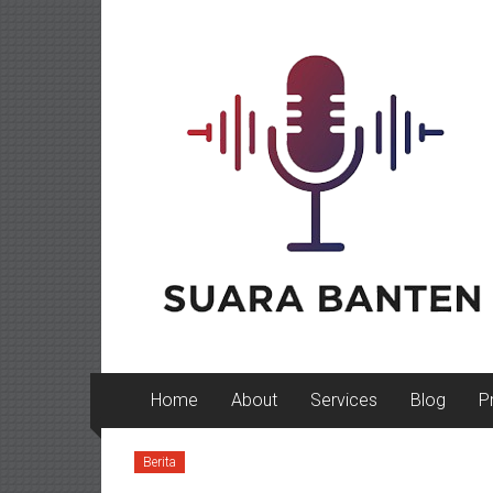
Lompat
ke
konten
Home
About
Services
Blog
P
Berita