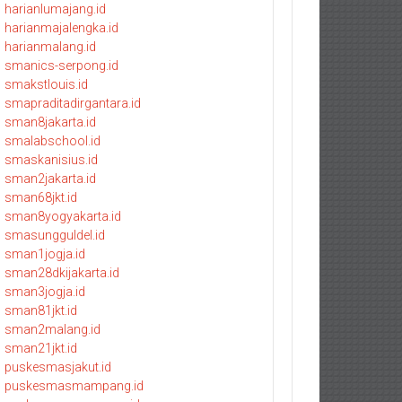
harianlumajang.id
harianmajalengka.id
harianmalang.id
smanics-serpong.id
smakstlouis.id
smapraditadirgantara.id
sman8jakarta.id
smalabschool.id
smaskanisius.id
sman2jakarta.id
sman68jkt.id
sman8yogyakarta.id
smasungguldel.id
sman1jogja.id
sman28dkijakarta.id
sman3jogja.id
sman81jkt.id
sman2malang.id
sman21jkt.id
puskesmasjakut.id
puskesmasmampang.id