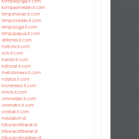
kompasjogja.it.com
kompasmedan.it.com
tempoharian.it.com
tempomedan.it.com
tempojogja.it.com
tempopapua.it.com
idntimes.it.com
metrotv.it.com
sctv.it.com
transtv.it.com
indosiar.it.com
metrotvnews.it.com
rctiplus.it.com
tvonenews.it.com
mnctv.it.com
cnnmedan.it.com
cnnmetro.it.com
cnnbali.it.com
meulaboh.id
tribunacehbarat.id
tribunacehbesar.id
tribunacehselatan.id