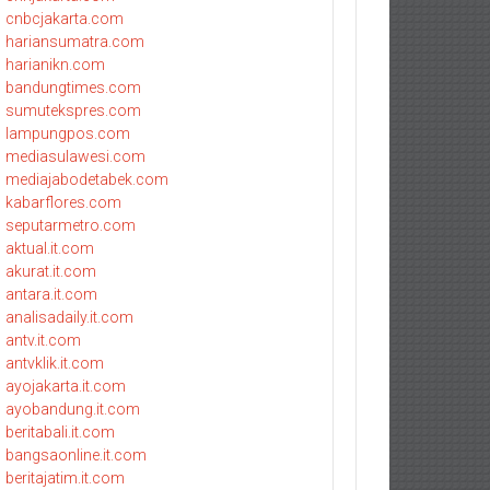
cnbcjakarta.com
hariansumatra.com
harianikn.com
bandungtimes.com
sumutekspres.com
lampungpos.com
mediasulawesi.com
mediajabodetabek.com
kabarflores.com
seputarmetro.com
aktual.it.com
akurat.it.com
antara.it.com
analisadaily.it.com
antv.it.com
antvklik.it.com
ayojakarta.it.com
ayobandung.it.com
beritabali.it.com
bangsaonline.it.com
beritajatim.it.com