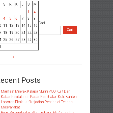
S
R
K
J
S
M
1
2
4
5
6
7
8
9
Cari
0
11
12
13
14
15
16
Cari
7
18
19
20
21
22
23
4
25
26
27
28
29
30
1
« Jul
ecent Posts
Manfaat Minyak Kelapa Murni VCO Kulit Dan
Kabar Revitalisasi Pasar Kesehatan Kulit Banten
Laporan Eksklusif Kejadian Penting di Tengah
Masyarakat
Riset Pemanfaatan Abu Terbang Fly Ash untuk