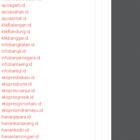
ayoagam.id
ayoasahan.id
ayoasmat.id
klikBalangan.id
klikBandung.id
klikbanggai.id
infobangkalan.id
infobangli.id
infobanjarnegara.id
infobantaeng.id
infobantul.id
ekspresbekasi.id
ekspresbone.id
eksprescianjur.id
ekspresgresik.id
ekspresgorontalo.id
ekspresindramayu.id
harianjepara.id
hariankarawang.id
hariankediri.id
harianlamongan.id