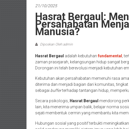
21/10/2025
Hasrat Bergaul: Me
Persahabatan Menja
Manusia?
Diposkan Oleh:admin
Hasrat Bergaul
adalah kebutuhan
fundamental
, t
zaman prasejarah, kelangsungan hidup sangat berg
Dorongan ini telah berevolusi menjadi kebutuhan 
Kebutuhan akan persahabatan memenuhi rasa aman
diterima dan menjadi bagian dari komunitas, tingkat
sebagai
buffer
terhadap tantangan hidup, memperku
Secara psikologis,
Hasrat Bergaul
mendorong perkem
lain, kita menerima umpan balik, belajar norma sos
sejati membentuk cermin yang membantu kita memah
Hubungan sosial yang positif terbukti meningkatkan