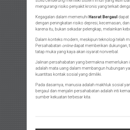
solid cenderung memiliki sistem imun yang lebih bai
mengurangi risiko penyakit kronis yang terkait deng
Kegagalan dalam memenuhi
Hasrat Bergaul
dapat 
dengan peningkatan risiko depresi, kecemasan, dan 
karena itu, bukan sekadar pelengkap, melainkan keb
Dalam konteks modern, meskipun teknologi telah me
Persahabatan
online
dapat memberikan dukungan, te
tatap muka yang kaya akan isyarat nonverbal.
Jalinan persahabatan yang bermakna memerlukan inv
adalah mata uang dalam membangun hubungan yang 
kuantitas kontak sosial yang dimiliki.
Pada dasarnya, manusia adalah makhluk sosial ya
bergaul dan menjalin persahabatan adalah inti kemanu
sumber kekuatan terbesar kita.