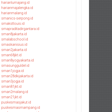
harianlumajang.id
harianmajalengka.id
harianmalang.id
smanics-serpong.id
smakstlouis.id
smapraditadirgantara.id
sman8jakarta.id
smalabschool.id
smaskanisius.id
sman2jakarta.id
sman68jkt.id
sman8yogyakarta.id
smasungguldel.id
sman1jogja.id
sman28dkijakarta.id
sman3jogja.id
sman81jkt.id
sman2malang.id
sman21jkt.id
puskesmasjakut.id
puskesmasmampang.id