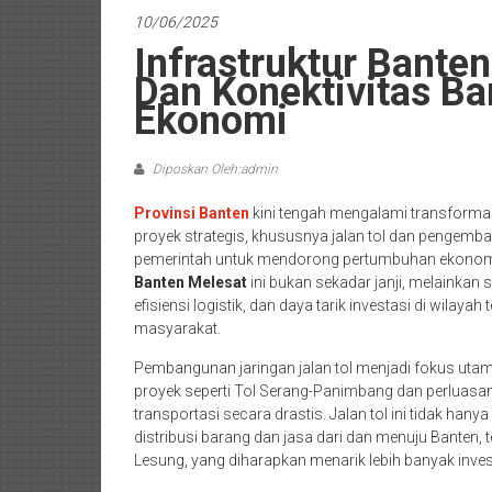
10/06/2025
Infrastruktur Banten
Dan Konektivitas B
Ekonomi
Diposkan Oleh:admin
Provinsi Banten
kini tengah mengalami transformas
proyek strategis, khususnya jalan tol dan pengemb
pemerintah untuk mendorong pertumbuhan ekonomi
Banten Melesat
ini bukan sekadar janji, melainkan 
efisiensi logistik, dan daya tarik investasi di wilay
masyarakat.
Pembangunan jaringan jalan tol menjadi fokus u
proyek seperti Tol Serang-Panimbang dan perluasa
transportasi secara drastis. Jalan tol ini tidak h
distribusi barang dan jasa dari dan menuju Bante
Lesung, yang diharapkan menarik lebih banyak inves