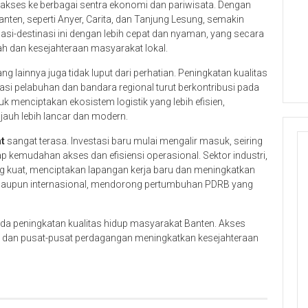
n akses ke berbagai sentra ekonomi dan pariwisata. Dengan
Banten, seperti Anyer, Carita, dan Tanjung Lesung, semakin
nasi-destinasi ini dengan lebih cepat dan nyaman, yang secara
h dan kesejahteraan masyarakat lokal.
ng lainnya juga tidak luput dari perhatian. Peningkatan kualitas
asi pelabuhan dan bandara regional turut berkontribusi pada
uk menciptakan ekosistem logistik yang lebih efisien,
jauh lebih lancar dan modern.
at
sangat terasa. Investasi baru mulai mengalir masuk, seiring
 kemudahan akses dan efisiensi operasional. Sektor industri,
g kuat, menciptakan lapangan kerja baru dan meningkatkan
l maupun internasional, mendorong pertumbuhan PDRB yang
ada peningkatan kualitas hidup masyarakat Banten. Akses
an, dan pusat-pusat perdagangan meningkatkan kesejahteraan