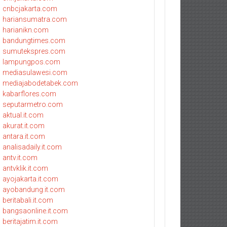
cnbcjakarta.com
hariansumatra.com
harianikn.com
bandungtimes.com
sumutekspres.com
lampungpos.com
mediasulawesi.com
mediajabodetabek.com
kabarflores.com
seputarmetro.com
aktual.it.com
akurat.it.com
antara.it.com
analisadaily.it.com
antv.it.com
antvklik.it.com
ayojakarta.it.com
ayobandung.it.com
beritabali.it.com
bangsaonline.it.com
beritajatim.it.com