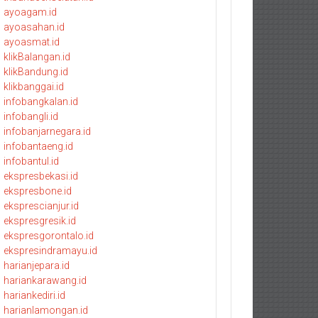
ayoagam.id
ayoasahan.id
ayoasmat.id
klikBalangan.id
klikBandung.id
klikbanggai.id
infobangkalan.id
infobangli.id
infobanjarnegara.id
infobantaeng.id
infobantul.id
ekspresbekasi.id
ekspresbone.id
eksprescianjur.id
ekspresgresik.id
ekspresgorontalo.id
ekspresindramayu.id
harianjepara.id
hariankarawang.id
hariankediri.id
harianlamongan.id