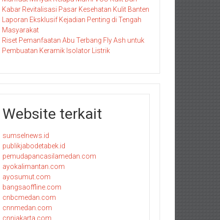
Kabar Revitalisasi Pasar Kesehatan Kulit Banten
Laporan Eksklusif Kejadian Penting di Tengah
Masyarakat
Riset Pemanfaatan Abu Terbang Fly Ash untuk
Pembuatan Keramik Isolator Listrik
Website terkait
sumselnews.id
publikjabodetabek.id
pemudapancasilamedan.com
ayokalimantan.com
ayosumut.com
bangsaoffline.com
cnbcmedan.com
cnnmedan.com
cnnjakarta.com