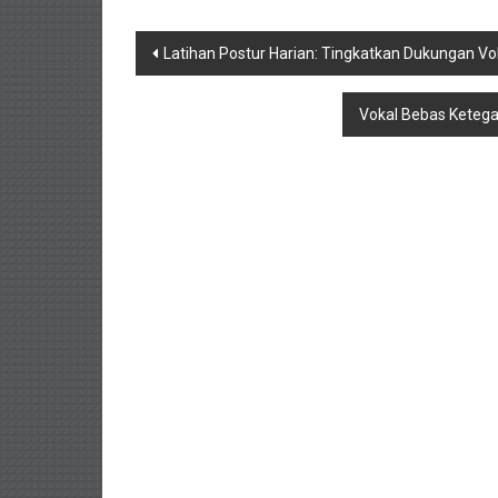
Navigasi
Latihan Postur Harian: Tingkatkan Dukungan Vok
pos
Vokal Bebas Ketega