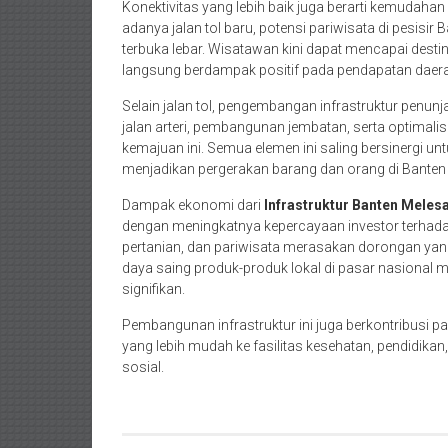
Konektivitas yang lebih baik juga berarti kemudaha
adanya jalan tol baru, potensi pariwisata di pesisir 
terbuka lebar. Wisatawan kini dapat mencapai desti
langsung berdampak positif pada pendapatan daera
Selain jalan tol, pengembangan infrastruktur penunja
jalan arteri, pembangunan jembatan, serta optimalis
kemajuan ini. Semua elemen ini saling bersinergi unt
menjadikan pergerakan barang dan orang di Banten 
Dampak ekonomi dari
Infrastruktur Banten Meles
dengan meningkatnya kepercayaan investor terhadap
pertanian, dan pariwisata merasakan dorongan yan
daya saing produk-produk lokal di pasar nasiona
signifikan.
Pembangunan infrastruktur ini juga berkontribusi p
yang lebih mudah ke fasilitas kesehatan, pendidik
sosial.