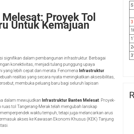
S
 Melesat: Proyek Tol
aru Untuk Kemajuan
3
1
1
2
3
i signifikan dalam pembangunan infrastruktur. Berbagai
angan konektivitas, menjadi tulang punggung upaya
 yang lebih cepat dan merata. Fenomena
Infrastruktur
sebuah realitas yang secara nyata meningkatkan aksesibilitas,
ah tersebut, membuka peluang baru bagi seluruh lapisan
R
tama dalam mewujudkan
Infrastruktur Banten Melesat
. Proyek-
n ruas tol Tangerang-Merak telah mengubah lanskap
anya memperpendek waktu tempuh, tetapi juga melancarkan arus
n, termasuk akses ke Kawasan Ekonomi Khusus (KEK) Tanjung
tasi.