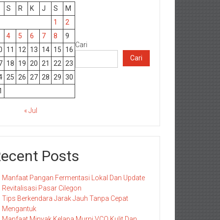
S
R
K
J
S
M
1
2
4
5
6
7
8
9
Cari
0
11
12
13
14
15
16
Cari
7
18
19
20
21
22
23
4
25
26
27
28
29
30
1
« Jul
ecent Posts
Manfaat Pangan Fermentasi Lokal Dan Update
Revitalisasi Pasar Cilegon
Tips Berkendara Jarak Jauh Tanpa Cepat
Mengantuk
Manfaat Minyak Kelapa Murni VCO Kulit Dan