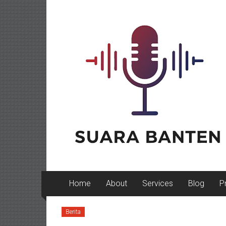
Lompat
ke
konten
Home
About
Services
Blog
P
Berita