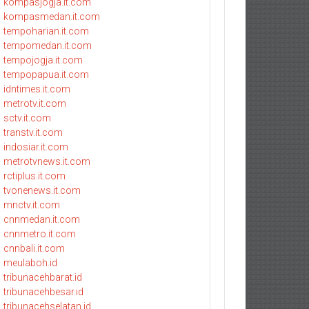
kompasjogja.it.com
kompasmedan.it.com
tempoharian.it.com
tempomedan.it.com
tempojogja.it.com
tempopapua.it.com
idntimes.it.com
metrotv.it.com
sctv.it.com
transtv.it.com
indosiar.it.com
metrotvnews.it.com
rctiplus.it.com
tvonenews.it.com
mnctv.it.com
cnnmedan.it.com
cnnmetro.it.com
cnnbali.it.com
meulaboh.id
tribunacehbarat.id
tribunacehbesar.id
tribunacehselatan.id