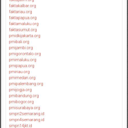
faktakalbar.org
faktariau.org
faktapapua.org
faktamaluku.org
faktasumut.org
pmidkijakarta.org
pmibali.org
pmijambi.org
pmigorontalo.org
pmimaluku.org
pmipapua.org
pmiriau.org
pmimedan.org
pmipalembang.org
pmijogja.org
pmibandung.org
pmibogor.org
pmisurabaya.org
smpn2semarang.id
smpn4semarang.id
smpn14jkt.id