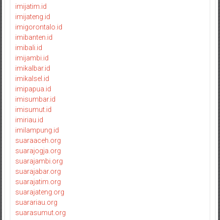
imijatim.id
imijateng.id
imigorontalo.id
imibanten.id
imibali.id
imijambi.id
imikalbar.id
imikalsel.id
imipapua.id
imisumbar.id
imisumut.id
imiriau.id
imilampung.id
suaraaceh.org
suarajogja.org
suarajambi.org
suarajabar.org
suarajatim.org
suarajateng.org
suarariau.org
suarasumut.org