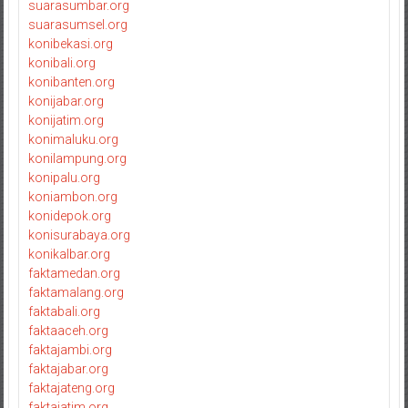
suarasumbar.org
suarasumsel.org
konibekasi.org
konibali.org
konibanten.org
konijabar.org
konijatim.org
konimaluku.org
konilampung.org
konipalu.org
koniambon.org
konidepok.org
konisurabaya.org
konikalbar.org
faktamedan.org
faktamalang.org
faktabali.org
faktaaceh.org
faktajambi.org
faktajabar.org
faktajateng.org
faktajatim.org