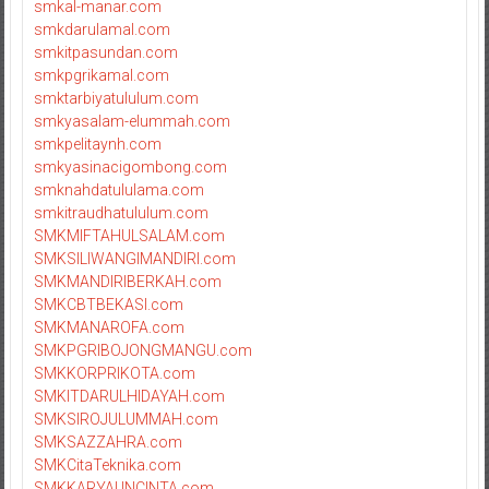
smkal-manar.com
smkdarulamal.com
smkitpasundan.com
smkpgrikamal.com
smktarbiyatululum.com
smkyasalam-elummah.com
smkpelitaynh.com
smkyasinacigombong.com
smknahdatululama.com
smkitraudhatululum.com
SMKMIFTAHULSALAM.com
SMKSILIWANGIMANDIRI.com
SMKMANDIRIBERKAH.com
SMKCBTBEKASI.com
SMKMANAROFA.com
SMKPGRIBOJONGMANGU.com
SMKKORPRIKOTA.com
SMKITDARULHIDAYAH.com
SMKSIROJULUMMAH.com
SMKSAZZAHRA.com
SMKCitaTeknika.com
SMKKARYAUNCINTA.com