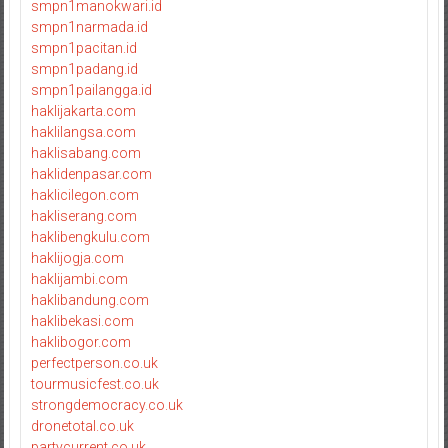
smpn1manokwari.id
smpn1narmada.id
smpn1pacitan.id
smpn1padang.id
smpn1pailangga.id
haklijakarta.com
haklilangsa.com
haklisabang.com
haklidenpasar.com
haklicilegon.com
hakliserang.com
haklibengkulu.com
haklijogja.com
haklijambi.com
haklibandung.com
haklibekasi.com
haklibogor.com
perfectperson.co.uk
tourmusicfest.co.uk
strongdemocracy.co.uk
dronetotal.co.uk
partycurrent.co.uk