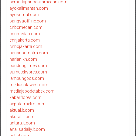
pemudapancasilamedan.com
ayokalimantan.com
ayosumut.com
bangsaoffline.com
cnbcmedan.com
cnnmedan.com
cnnjakarta.com
cnbcjakarta.com
hariansumatra.com
harianikn.com
bandungtimes.com
sumutekspres.com
lampungpos.com
mediasulawesi.com
mediajabodetabek.com
kabarflores.com
seputarmetro.com
aktual.it.com
akurat.it.com
antara.it.com
analisadaily.it.com
antv.it.com