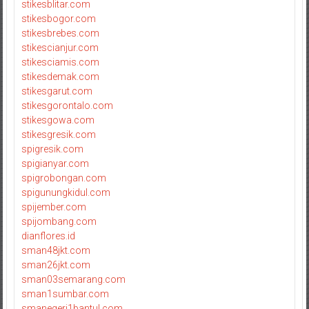
stikesblitar.com
stikesbogor.com
stikesbrebes.com
stikescianjur.com
stikesciamis.com
stikesdemak.com
stikesgarut.com
stikesgorontalo.com
stikesgowa.com
stikesgresik.com
spigresik.com
spigianyar.com
spigrobongan.com
spigunungkidul.com
spijember.com
spijombang.com
dianflores.id
sman48jkt.com
sman26jkt.com
sman03semarang.com
sman1sumbar.com
smanegeri1bantul.com