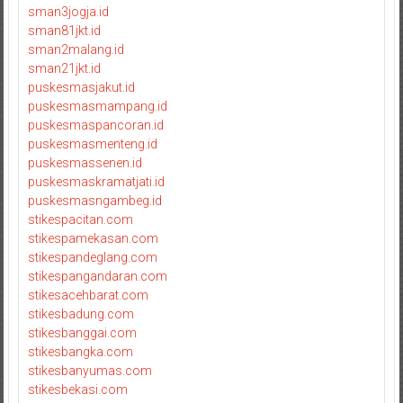
sman3jogja.id
sman81jkt.id
sman2malang.id
sman21jkt.id
puskesmasjakut.id
puskesmasmampang.id
puskesmaspancoran.id
puskesmasmenteng.id
puskesmassenen.id
puskesmaskramatjati.id
puskesmasngambeg.id
stikespacitan.com
stikespamekasan.com
stikespandeglang.com
stikespangandaran.com
stikesacehbarat.com
stikesbadung.com
stikesbanggai.com
stikesbangka.com
stikesbanyumas.com
stikesbekasi.com