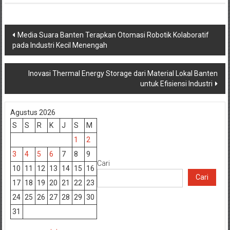
Navigasi
Media Suara Banten Terapkan Otomasi Robotik Kolaboratif
pada Industri Kecil Menengah
pos
Inovasi Thermal Energy Storage dari Material Lokal Banten
untuk Efisiensi Industri
Agustus 2026
S
S
R
K
J
S
M
1
2
3
4
5
6
7
8
9
Cari
10
11
12
13
14
15
16
Cari
17
18
19
20
21
22
23
24
25
26
27
28
29
30
31