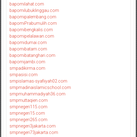
bapomilahat.com
bapomilubuklinggau.com
bapomipalembang.com
bapomiPrabumulih.com
bapomibengkalis.com
bapomipelalawan.com
bapomidumai.com
bapomibatam.com
bapomibatanghari.com
bapomijambi.com
smpadikirma.com
smpasisi.com
smpislamas-syafiiyah02.com
smpmadinaislamicschool.com
smpmuhammadiyah36.com
smpmuttaqien.com
smpnegeri115.com
smpnegeri15.com
smpnegeri265.com
smpnegeri3jakarta.com
smpnegeri73jakarta.com