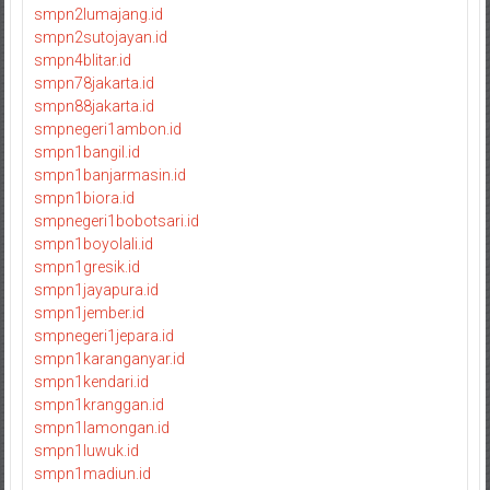
smpn2lumajang.id
smpn2sutojayan.id
smpn4blitar.id
smpn78jakarta.id
smpn88jakarta.id
smpnegeri1ambon.id
smpn1bangil.id
smpn1banjarmasin.id
smpn1biora.id
smpnegeri1bobotsari.id
smpn1boyolali.id
smpn1gresik.id
smpn1jayapura.id
smpn1jember.id
smpnegeri1jepara.id
smpn1karanganyar.id
smpn1kendari.id
smpn1kranggan.id
smpn1lamongan.id
smpn1luwuk.id
smpn1madiun.id