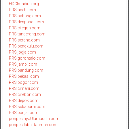
HDCImadiun.org
PRSIaceh.com
PRSIsabang.com
PRSIdenpasar.com
PRSIcilegon.com
PRSItangerang.com
PRSIserang.com
PRSIbengkulu.com
PRSIjogja.com
PRSIgorontalo.com
PRSIjambi.com
PRSIbandung.com
PRSIbekasi.com
PRSIbogor.com
PRSIcimahi.com
PRSIcirebon.com
PRSIdepok.com
PRSIsukabumi.com
PRSIbanjar.com
ponpesIhyaUlumuddin.com
ponpesJabalRahmah.com