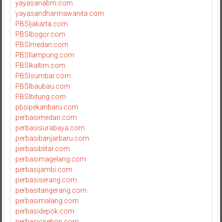
yayasanabm.com
yayasandharmawanita.com
PBSIjakarta.com
PBSIbogor.com
PBSImedan.com
PBSIlampung.com
PBSIkaltim.com
PBSIsumbar.com
PBSIbaubau.com
PBSIbitung.com
pbsipekanbaru.com
perbasimedan.com
perbasisurabaya.com
perbasibanjarbaru.com
perbasiblitar.com
perbasimagelang.com
perbasijambi.com
perbasiserang.com
perbasitangerang.com
perbasimalang.com
perbasidepok.com
perbasicirebon.com