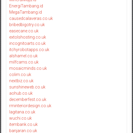
EnergiTambang.id
MegaTambang.id
causedcalaveras.co.uk
bribedbigotry.co.uk
easecane.co.uk
extolshosting.co.uk
incognitoarts.co.uk
itchyrobotapps.co.uk
alshamel.co.uk
milfcams.co.uk
mosaicminds.co.uk
colim.co.uk
nextbiz.co.uk
sunshineweb.co.uk
aohub.co.uk
decemberfest.co.uk
rminteriordesign.co.uk
lagitana.co.uk
wuchi.co.uk
itembank.co.uk
banjaran.co.uk