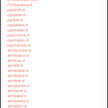
PGSIbandung.id
pgsiaceh.id
pgsijambi.id
pgsibali.id
pgsijakarta.id
pgsimedan.id
pgsilombok.id
pgsimaluku.id
pgsimanado.id
akmilsumbar.id
akmilpapua.id
akmilriau.id
akmilntt.id
akmilkalbar.id
akmilkalsel.id
akmilbali.id
akmilbanten.id
akmilaceh.id
akmiljabar.id
akmiljateng.id
akmiljatim.id