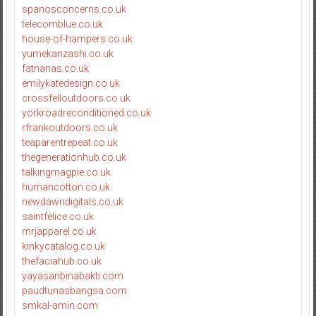
spanosconcerns.co.uk
telecomblue.co.uk
house-of-hampers.co.uk
yumekanzashi.co.uk
fatnanas.co.uk
emilykatedesign.co.uk
crossfelloutdoors.co.uk
yorkroadreconditioned.co.uk
rfrankoutdoors.co.uk
teaparentrepeat.co.uk
thegenerationhub.co.uk
talkingmagpie.co.uk
humancotton.co.uk
newdawndigitals.co.uk
saintfelice.co.uk
mrjapparel.co.uk
kinkycatalog.co.uk
thefaciahub.co.uk
yayasanbinabakti.com
paudtunasbangsa.com
smkal-amin.com