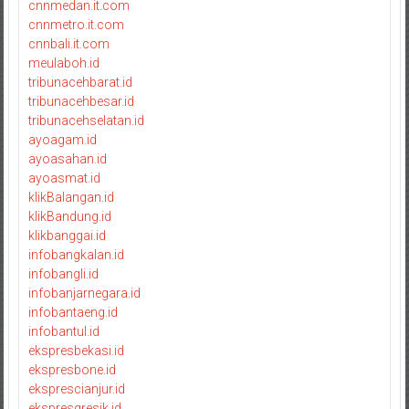
cnnmedan.it.com
cnnmetro.it.com
cnnbali.it.com
meulaboh.id
tribunacehbarat.id
tribunacehbesar.id
tribunacehselatan.id
ayoagam.id
ayoasahan.id
ayoasmat.id
klikBalangan.id
klikBandung.id
klikbanggai.id
infobangkalan.id
infobangli.id
infobanjarnegara.id
infobantaeng.id
infobantul.id
ekspresbekasi.id
ekspresbone.id
eksprescianjur.id
ekspresgresik.id