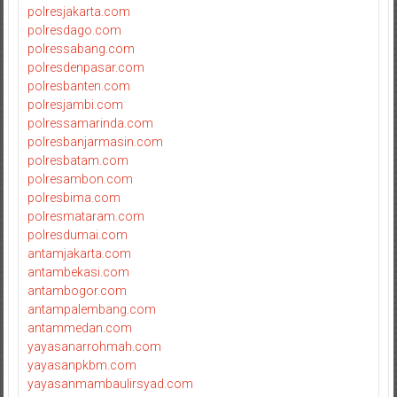
polresjakarta.com
polresdago.com
polressabang.com
polresdenpasar.com
polresbanten.com
polresjambi.com
polressamarinda.com
polresbanjarmasin.com
polresbatam.com
polresambon.com
polresbima.com
polresmataram.com
polresdumai.com
antamjakarta.com
antambekasi.com
antambogor.com
antampalembang.com
antammedan.com
yayasanarrohmah.com
yayasanpkbm.com
yayasanmambaulirsyad.com