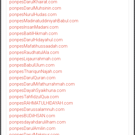
ponpesDarulKhairat.com
ponpesDarulMuhsinin.com
ponpesNurulHudas.com
ponpesMadinatuddiniyahBabul.com
ponpesInsanMadani.com
ponpesBaitilHikmah.com
ponpesDarulHidayahul.com
ponpesMafatihussaadah.com
ponpesRaudhatulAla.com
ponpesLiqaurrahmah.com
ponpesBabulUlum.com
ponpesThariqunNajah.com
ponpesDarulQuran.com
ponpesDarulMifathurrahmah.com
ponpesDayahSyaikhuna.com
ponpesTahfidzulQua.com
ponpesRAHMATULHIDAYAH.com
ponpesDarussalamnuh.com
ponpesBUDiIHSAN.com
ponpesdayahdarulilham.com
ponpesDarulAmilin.com
ponpesDarulMakmur.com