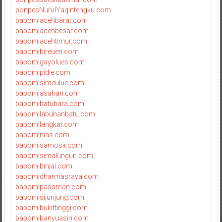
ponpesNurulYaqintengku.com
bapomiacehbarat.com
bapomiacehbesar.com
bapomiacehtimur.com
bapomibireuen.com
bapomigayolues.com
bapomipidie.com
bapomisimeulue.com
bapomiasahan.com
bapomibatubara.com
bapomilabuhanbatu.com
bapomilangkat.com
bapominias.com
bapomisamosir.com
bapomisimalungun.com
bapomibinjai.com
bapomidharmasraya.com
bapomipasaman.com
bapomisijunjung.com
bapomibukittinggi.com
bapomibanyuasin.com