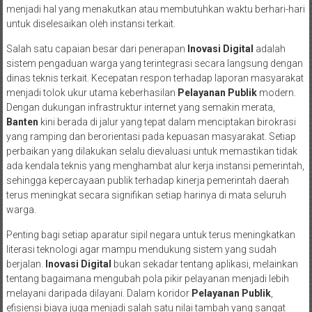
menjadi hal yang menakutkan atau membutuhkan waktu berhari-hari
untuk diselesaikan oleh instansi terkait.
Salah satu capaian besar dari penerapan
Inovasi Digital
adalah
sistem pengaduan warga yang terintegrasi secara langsung dengan
dinas teknis terkait. Kecepatan respon terhadap laporan masyarakat
menjadi tolok ukur utama keberhasilan
Pelayanan Publik
modern.
Dengan dukungan infrastruktur internet yang semakin merata,
Banten
kini berada di jalur yang tepat dalam menciptakan birokrasi
yang ramping dan berorientasi pada kepuasan masyarakat. Setiap
perbaikan yang dilakukan selalu dievaluasi untuk memastikan tidak
ada kendala teknis yang menghambat alur kerja instansi pemerintah,
sehingga kepercayaan publik terhadap kinerja pemerintah daerah
terus meningkat secara signifikan setiap harinya di mata seluruh
warga.
Penting bagi setiap aparatur sipil negara untuk terus meningkatkan
literasi teknologi agar mampu mendukung sistem yang sudah
berjalan.
Inovasi Digital
bukan sekadar tentang aplikasi, melainkan
tentang bagaimana mengubah pola pikir pelayanan menjadi lebih
melayani daripada dilayani. Dalam koridor
Pelayanan Publik
,
efisiensi biaya juga menjadi salah satu nilai tambah yang sangat