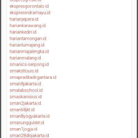
ekspresgorontalo.id
ekspresindramayu.id
harianjepara.id
hariankarawang.id
hariankediri.id
harianlamongan.id
harianlumajang.id
harianmajalengka.id
harianmalang.id
smanics-serpong.id
smakstlouis.id
smapraditadirgantara.id
sman8jakarta.id
smalabschool.id
smaskanisius.id
sman2jakarta.id
sman68jkt.id
sman8yogyakarta.id
smasungguldel.id
sman1jogja.id
sman28dkijakarta.id