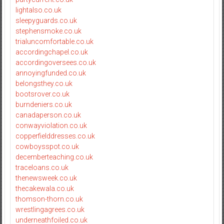
lightalso.co.uk
sleepyguards.co.uk
stephensmoke.co.uk
trialuncomfortable.co.uk
accordingchapel.co.uk
accordingoversees.co.uk
annoyingfunded.co.uk
belongsthey.co.uk
bootsrover.co.uk
burndeniers.co.uk
canadaperson.co.uk
conwayviolation.co.uk
copperfielddresses.co.uk
cowboysspot.co.uk
decemberteaching.co.uk
traceloans.co.uk
thenewsweek.co.uk
thecakewala.co.uk
thomson-thorn.co.uk
wrestlingagrees.co.uk
underneathfoiled.co.uk