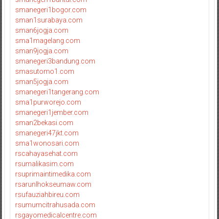
smanegeri1bogor.com
sman1surabaya.com
sman6jogja.com
sma1magelang.com
sman9jogja.com
smanegeri3bandung.com
smasutomo1.com
sman5jogja.com
smanegeri1tangerang.com
sma1purworejo.com
smanegeri1jember.com
sman2bekasi.com
smanegeri47jkt.com
sma1wonosari.com
rscahayasehat.com
rsumalikasim.com
rsuprimaintimedika.com
rsarunlhokseumaw.com
rsufauziahbireu.com
rsumumcitrahusada.com
rsgayomedicalcentre.com