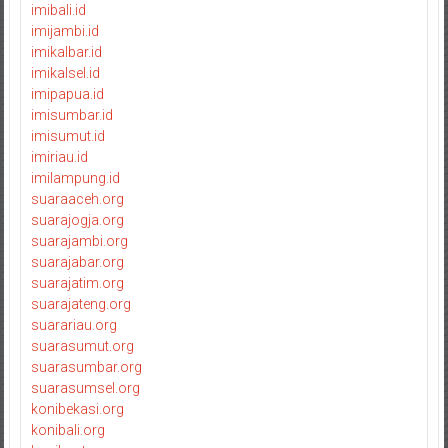
imibali.id
imijambi.id
imikalbar.id
imikalsel.id
imipapua.id
imisumbar.id
imisumut.id
imiriau.id
imilampung.id
suaraaceh.org
suarajogja.org
suarajambi.org
suarajabar.org
suarajatim.org
suarajateng.org
suarariau.org
suarasumut.org
suarasumbar.org
suarasumsel.org
konibekasi.org
konibali.org