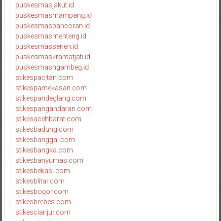
puskesmasjakut.id
puskesmasmampang.id
puskesmaspancoran.id
puskesmasmenteng.id
puskesmassenen.id
puskesmaskramatjati.id
puskesmasngambeg.id
stikespacitan.com
stikespamekasan.com
stikespandeglang.com
stikespangandaran.com
stikesacehbarat.com
stikesbadung.com
stikesbanggai.com
stikesbangka.com
stikesbanyumas.com
stikesbekasi.com
stikesblitar.com
stikesbogor.com
stikesbrebes.com
stikescianjur.com