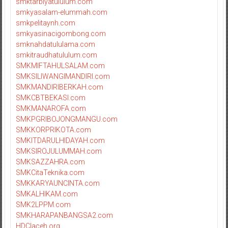
smktarbiyatululum.com
smkyasalam-elummah.com
smkpelitaynh.com
smkyasinacigombong.com
smknahdatululama.com
smkitraudhatululum.com
SMKMIFTAHULSALAM.com
SMKSILIWANGIMANDIRI.com
SMKMANDIRIBERKAH.com
SMKCBTBEKASI.com
SMKMANAROFA.com
SMKPGRIBOJONGMANGU.com
SMKKORPRIKOTA.com
SMKITDARULHIDAYAH.com
SMKSIROJULUMMAH.com
SMKSAZZAHRA.com
SMKCitaTeknika.com
SMKKARYAUNCINTA.com
SMKALHIKAM.com
SMK2LPPM.com
SMKHARAPANBANGSA2.com
HDCIaceh.org