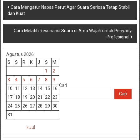
Navigasi
Cara Mengatur Napas Perut Agar Suara Seriosa Tetap Stabil
dan Kuat
pos
Cara Melatih Resonansi Suara di Area Wajah untuk Penyanyi
Profesional
Agustus 2026
S
S
R
K
J
S
M
1
2
3
4
5
6
7
8
9
Cari
10
11
12
13
14
15
16
Cari
17
18
19
20
21
22
23
24
25
26
27
28
29
30
31
« Jul