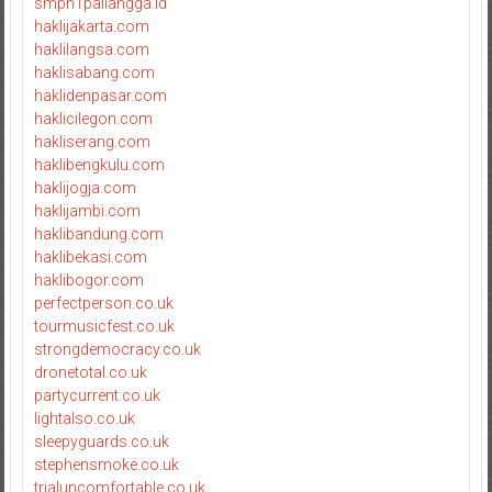
smpn1pailangga.id
haklijakarta.com
haklilangsa.com
haklisabang.com
haklidenpasar.com
haklicilegon.com
hakliserang.com
haklibengkulu.com
haklijogja.com
haklijambi.com
haklibandung.com
haklibekasi.com
haklibogor.com
perfectperson.co.uk
tourmusicfest.co.uk
strongdemocracy.co.uk
dronetotal.co.uk
partycurrent.co.uk
lightalso.co.uk
sleepyguards.co.uk
stephensmoke.co.uk
trialuncomfortable.co.uk