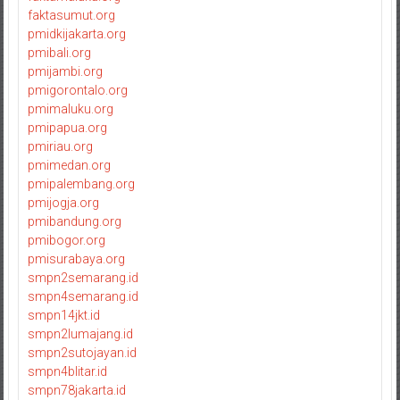
faktasumut.org
pmidkijakarta.org
pmibali.org
pmijambi.org
pmigorontalo.org
pmimaluku.org
pmipapua.org
pmiriau.org
pmimedan.org
pmipalembang.org
pmijogja.org
pmibandung.org
pmibogor.org
pmisurabaya.org
smpn2semarang.id
smpn4semarang.id
smpn14jkt.id
smpn2lumajang.id
smpn2sutojayan.id
smpn4blitar.id
smpn78jakarta.id