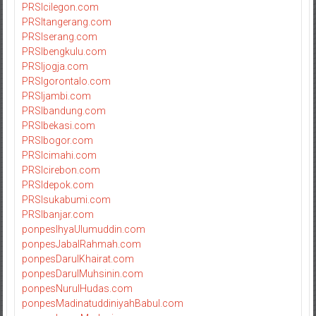
PRSIcilegon.com
PRSItangerang.com
PRSIserang.com
PRSIbengkulu.com
PRSIjogja.com
PRSIgorontalo.com
PRSIjambi.com
PRSIbandung.com
PRSIbekasi.com
PRSIbogor.com
PRSIcimahi.com
PRSIcirebon.com
PRSIdepok.com
PRSIsukabumi.com
PRSIbanjar.com
ponpesIhyaUlumuddin.com
ponpesJabalRahmah.com
ponpesDarulKhairat.com
ponpesDarulMuhsinin.com
ponpesNurulHudas.com
ponpesMadinatuddiniyahBabul.com