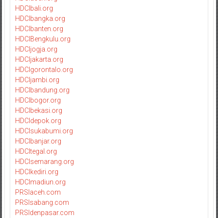
HDCIbali.org
HDCIbangka.org
HDCIbanten.org
HDCIBengkulu.org
HDCIjogja.org
HDCIjakarta.org
HDCIgorontalo.org
HDCIjambi.org
HDCIbandung.org
HDCIbogor.org
HDCIbekasi.org
HDCIdepok.org
HDCIsukabumi.org
HDCIbanjar.org
HDCItegal.org
HDCIsemarang.org
HDCIkediri.org
HDCImadiun.org
PRSIaceh.com
PRSIsabang.com
PRSIdenpasar.com