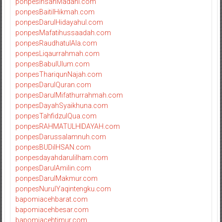
ponpesInsanMadani.com
ponpesBaitilHikmah.com
ponpesDarulHidayahul.com
ponpesMafatihussaadah.com
ponpesRaudhatulAla.com
ponpesLiqaurrahmah.com
ponpesBabulUlum.com
ponpesThariqunNajah.com
ponpesDarulQuran.com
ponpesDarulMifathurrahmah.com
ponpesDayahSyaikhuna.com
ponpesTahfidzulQua.com
ponpesRAHMATULHIDAYAH.com
ponpesDarussalamnuh.com
ponpesBUDiIHSAN.com
ponpesdayahdarulilham.com
ponpesDarulAmilin.com
ponpesDarulMakmur.com
ponpesNurulYaqintengku.com
bapomiacehbarat.com
bapomiacehbesar.com
bapomiacehtimur.com