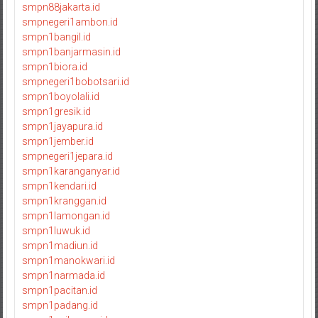
smpn88jakarta.id
smpnegeri1ambon.id
smpn1bangil.id
smpn1banjarmasin.id
smpn1biora.id
smpnegeri1bobotsari.id
smpn1boyolali.id
smpn1gresik.id
smpn1jayapura.id
smpn1jember.id
smpnegeri1jepara.id
smpn1karanganyar.id
smpn1kendari.id
smpn1kranggan.id
smpn1lamongan.id
smpn1luwuk.id
smpn1madiun.id
smpn1manokwari.id
smpn1narmada.id
smpn1pacitan.id
smpn1padang.id