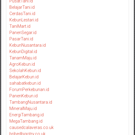
PusatTani.id
BelajarTani.id
CerdasTani.id
KebunLestari.id
TaniMart.id
PanenSegar.id
PasarTani.id
KebunNusantara.id
KebunDigital.id
TanamMaju.id
AgroKebun.id
SekolahKebun.id
BelajarKebun.id
sahabatkebun.id
ForumPerkebunan.id
PanenKebun.id
TambangNusantara.id
MineralMaju.id
EnergiTambang.id
MegaTambang.id
causedcalaveras.co.uk
bribedbigotry.co.uk