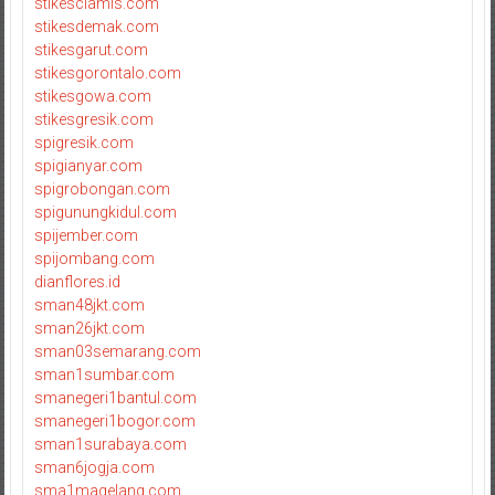
stikesciamis.com
stikesdemak.com
stikesgarut.com
stikesgorontalo.com
stikesgowa.com
stikesgresik.com
spigresik.com
spigianyar.com
spigrobongan.com
spigunungkidul.com
spijember.com
spijombang.com
dianflores.id
sman48jkt.com
sman26jkt.com
sman03semarang.com
sman1sumbar.com
smanegeri1bantul.com
smanegeri1bogor.com
sman1surabaya.com
sman6jogja.com
sma1magelang.com