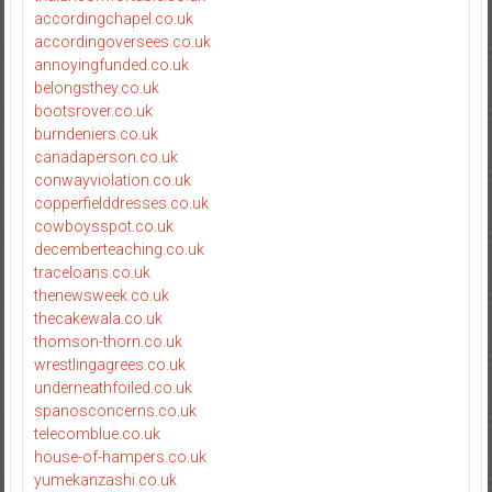
accordingchapel.co.uk
accordingoversees.co.uk
annoyingfunded.co.uk
belongsthey.co.uk
bootsrover.co.uk
burndeniers.co.uk
canadaperson.co.uk
conwayviolation.co.uk
copperfielddresses.co.uk
cowboysspot.co.uk
decemberteaching.co.uk
traceloans.co.uk
thenewsweek.co.uk
thecakewala.co.uk
thomson-thorn.co.uk
wrestlingagrees.co.uk
underneathfoiled.co.uk
spanosconcerns.co.uk
telecomblue.co.uk
house-of-hampers.co.uk
yumekanzashi.co.uk