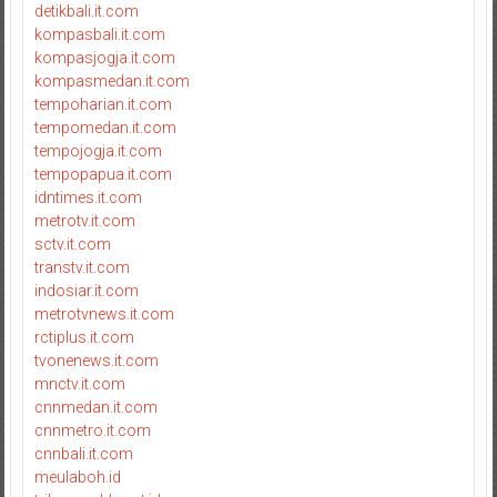
detikbali.it.com
kompasbali.it.com
kompasjogja.it.com
kompasmedan.it.com
tempoharian.it.com
tempomedan.it.com
tempojogja.it.com
tempopapua.it.com
idntimes.it.com
metrotv.it.com
sctv.it.com
transtv.it.com
indosiar.it.com
metrotvnews.it.com
rctiplus.it.com
tvonenews.it.com
mnctv.it.com
cnnmedan.it.com
cnnmetro.it.com
cnnbali.it.com
meulaboh.id