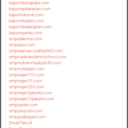
bapomibengkalis.com
bapomipelalawan.com
bapomidumai.com
bapomibatam.com
bapomibatanghari.com
bapomijambi.com
smpadikirma.com
smpasisi.com
smpislamas-syafiiyah02.com
smpmadinaislamicschool.com
smpmuhammadiyah36.com
smpmuttaqien.com
smpnegeri115.com
smpnegeri15.com
smpnegeri265.com
smpnegeri3jakarta.com
smpnegeri73jakarta.com
smpyasda.com
smpyasporbi.com
smpypialbayan.com
SmartTani.id