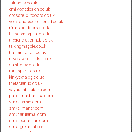
fatnanas.co.uk
emilykatedesign.co.uk
crossfelloutdoors.co.uk
yorkroadreconditioned.co.uk
rfrankoutdoors.co.uk
teaparentrepeat.co.uk
thegenerationhub.co.uk
talkingmagpie.co.uk
humancotton.co.uk
newdawndigitals.co.uk
saintfelice.co.uk
mrjapparel.co.uk
kinkycatalog.co.uk
thefaciahub.co.uk
yayasanbinabakti.com
paudtunasbangsa.com
smkal-amin.com
smkal-manar.com
smkdarulamal.com
smkitpasundan.com
smkpgrikamal.com