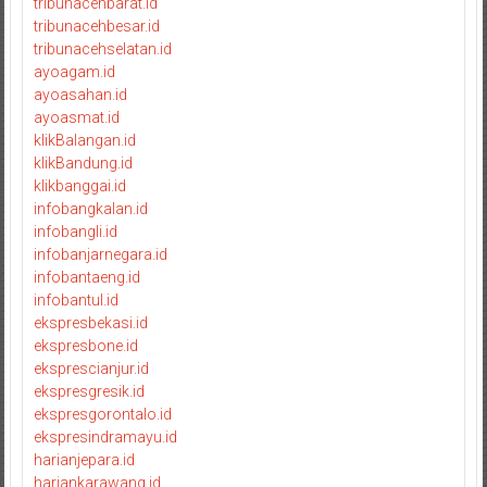
tribunacehbarat.id
tribunacehbesar.id
tribunacehselatan.id
ayoagam.id
ayoasahan.id
ayoasmat.id
klikBalangan.id
klikBandung.id
klikbanggai.id
infobangkalan.id
infobangli.id
infobanjarnegara.id
infobantaeng.id
infobantul.id
ekspresbekasi.id
ekspresbone.id
eksprescianjur.id
ekspresgresik.id
ekspresgorontalo.id
ekspresindramayu.id
harianjepara.id
hariankarawang.id