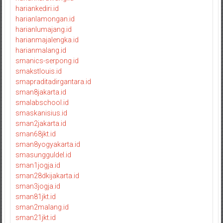
hariankediri.id
harianlamongan.id
harianlumajang.id
harianmajalengka.id
harianmalang.id
smanics-serpong.id
smakstlouis.id
smapraditadirgantara.id
sman8jakarta.id
smalabschool.id
smaskanisius.id
sman2jakarta.id
sman68jkt.id
sman8yogyakarta.id
smasungguldel.id
sman1jogja.id
sman28dkijakarta.id
sman3jogja.id
sman81jkt.id
sman2malang.id
sman21jkt.id