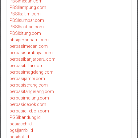
PBSImedan.com
PBSIlampung.com
PBSIkaltim.com
PBSIsumbar.com
PBSIbaubau.com
PBSIbitung.com
pbsipekanbaru.com
perbasimedan.com
perbasisurabaya.com
perbasibanjarbaru.com
perbasiblitar.com
perbasimagelang.com
perbasijambi.com
perbasiserang.com
perbasitangerang.com
perbasimalang.com
perbasidepok.com
perbasicirebon.com
PGSIbandung.id
pgsiaceh.id
pgsijambi.id
pgsibali.id