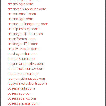
sman9jogja.com
smanegeri3bandung.com
smasutomo1.com
sman5jogja.com
smanegeri1tangerang.com
sma1purworejo.com
smanegeri1jember.com
sman2bekasi.com
smanegeri47jkt.com
sma1wonosari.com
rscahayasehat.com
rsumalikasim.com
rsuprimaintimedika.com
rsarunlhokseumaw.com
rsufauziahbireu.com
rsumumcitrahusada.com
rsgayomedicalcentre.com
polresjakarta.com
polresdago.com
polressabang.com
polresdenpasar.com