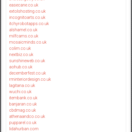
easecane.co.uk
extolshosting.co.uk
incognitoarts.co.uk
itchyrobotapps.co.uk
alshamel.co.uk
milfcams.co.uk
mosaicminds.co.uk
colim.co.uk
nextbiz.co.uk
sunshineweb.co.uk
aohub.co.uk
decemberfest.co.uk
rminteriordesign.co.uk
lagitana.co.uk
wuchi.co.uk
itembank.co.uk
banjaran.co.uk
cbdmag.co.uk
athenaandco.co.uk
pupparel.co.uk
lidahurban.com