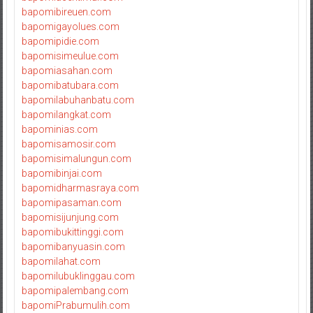
bapomibireuen.com
bapomigayolues.com
bapomipidie.com
bapomisimeulue.com
bapomiasahan.com
bapomibatubara.com
bapomilabuhanbatu.com
bapomilangkat.com
bapominias.com
bapomisamosir.com
bapomisimalungun.com
bapomibinjai.com
bapomidharmasraya.com
bapomipasaman.com
bapomisijunjung.com
bapomibukittinggi.com
bapomibanyuasin.com
bapomilahat.com
bapomilubuklinggau.com
bapomipalembang.com
bapomiPrabumulih.com