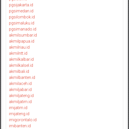
pgsijakarta.id
pgsimedan.id
pgsilombok.id
pgsimaluku.id
pgsimanado.id
akmilsumbar.id
akmilpapua.id
akmilriau.id
akmilntt.id
akmilkalbar.id
akmilkalsel.id
akmilbali.id
akmilbanten.id
akmilaceh.id
akmiljabar.id
akmiljateng.id
akmiljatim.id
imijatim.id
imijateng.id
imigorontalo.id
imibanten.id