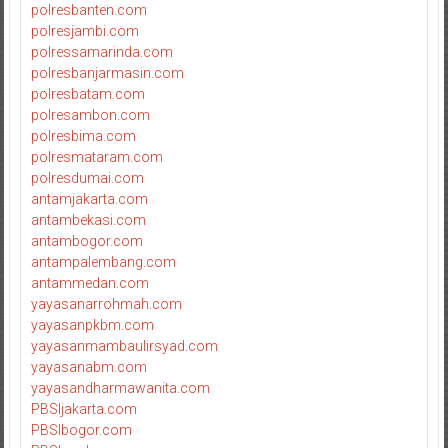
polresbanten.com
polresjambi.com
polressamarinda.com
polresbanjarmasin.com
polresbatam.com
polresambon.com
polresbima.com
polresmataram.com
polresdumai.com
antamjakarta.com
antambekasi.com
antambogor.com
antampalembang.com
antammedan.com
yayasanarrohmah.com
yayasanpkbm.com
yayasanmambaulirsyad.com
yayasanabm.com
yayasandharmawanita.com
PBSIjakarta.com
PBSIbogor.com