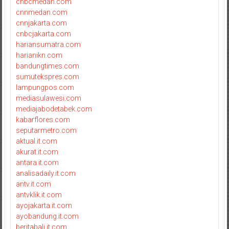
cnbcmedan.com
cnnmedan.com
cnnjakarta.com
cnbcjakarta.com
hariansumatra.com
harianikn.com
bandungtimes.com
sumutekspres.com
lampungpos.com
mediasulawesi.com
mediajabodetabek.com
kabarflores.com
seputarmetro.com
aktual.it.com
akurat.it.com
antara.it.com
analisadaily.it.com
antv.it.com
antvklik.it.com
ayojakarta.it.com
ayobandung.it.com
beritabali.it.com