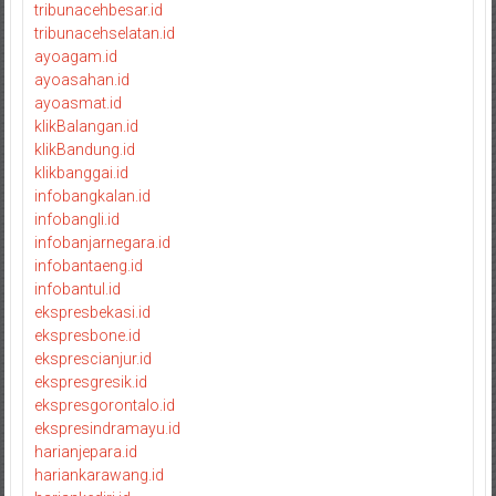
tribunacehbesar.id
tribunacehselatan.id
ayoagam.id
ayoasahan.id
ayoasmat.id
klikBalangan.id
klikBandung.id
klikbanggai.id
infobangkalan.id
infobangli.id
infobanjarnegara.id
infobantaeng.id
infobantul.id
ekspresbekasi.id
ekspresbone.id
eksprescianjur.id
ekspresgresik.id
ekspresgorontalo.id
ekspresindramayu.id
harianjepara.id
hariankarawang.id