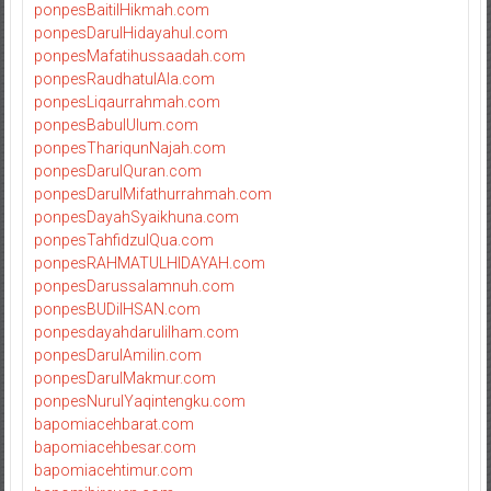
ponpesBaitilHikmah.com
ponpesDarulHidayahul.com
ponpesMafatihussaadah.com
ponpesRaudhatulAla.com
ponpesLiqaurrahmah.com
ponpesBabulUlum.com
ponpesThariqunNajah.com
ponpesDarulQuran.com
ponpesDarulMifathurrahmah.com
ponpesDayahSyaikhuna.com
ponpesTahfidzulQua.com
ponpesRAHMATULHIDAYAH.com
ponpesDarussalamnuh.com
ponpesBUDiIHSAN.com
ponpesdayahdarulilham.com
ponpesDarulAmilin.com
ponpesDarulMakmur.com
ponpesNurulYaqintengku.com
bapomiacehbarat.com
bapomiacehbesar.com
bapomiacehtimur.com