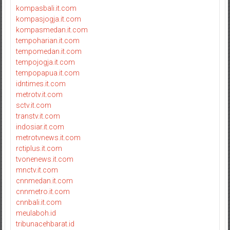
kompasbali.it.com
kompasjogja.it.com
kompasmedan.it.com
tempoharian.it.com
tempomedan.it.com
tempojogja.it.com
tempopapua.it.com
idntimes.it.com
metrotv.it.com
sctv.it.com
transtv.it.com
indosiar.it.com
metrotvnews.it.com
rctiplus.it.com
tvonenews.it.com
mnctv.it.com
cnnmedan.it.com
cnnmetro.it.com
cnnbali.it.com
meulaboh.id
tribunacehbarat.id