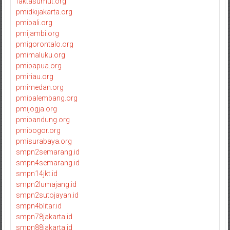
faktasumut.org
pmidkijakarta.org
pmibali.org
pmijambi.org
pmigorontalo.org
pmimaluku.org
pmipapua.org
pmiriau.org
pmimedan.org
pmipalembang.org
pmijogja.org
pmibandung.org
pmibogor.org
pmisurabaya.org
smpn2semarang.id
smpn4semarang.id
smpn14jkt.id
smpn2lumajang.id
smpn2sutojayan.id
smpn4blitar.id
smpn78jakarta.id
smpn88jakarta.id