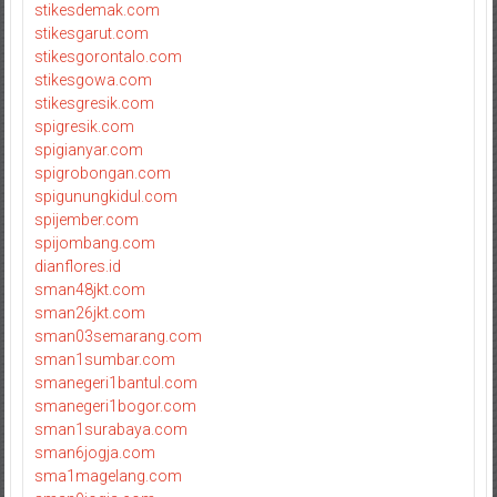
stikesdemak.com
stikesgarut.com
stikesgorontalo.com
stikesgowa.com
stikesgresik.com
spigresik.com
spigianyar.com
spigrobongan.com
spigunungkidul.com
spijember.com
spijombang.com
dianflores.id
sman48jkt.com
sman26jkt.com
sman03semarang.com
sman1sumbar.com
smanegeri1bantul.com
smanegeri1bogor.com
sman1surabaya.com
sman6jogja.com
sma1magelang.com