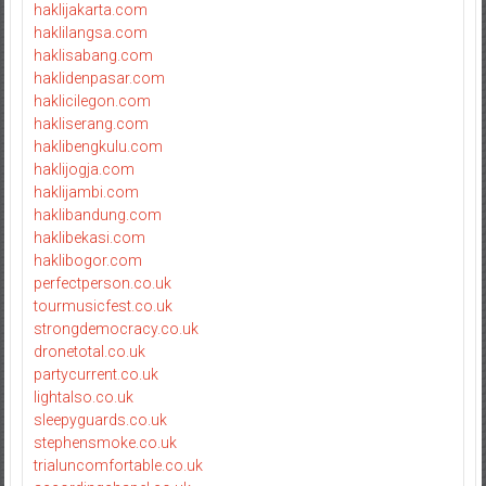
haklijakarta.com
haklilangsa.com
haklisabang.com
haklidenpasar.com
haklicilegon.com
hakliserang.com
haklibengkulu.com
haklijogja.com
haklijambi.com
haklibandung.com
haklibekasi.com
haklibogor.com
perfectperson.co.uk
tourmusicfest.co.uk
strongdemocracy.co.uk
dronetotal.co.uk
partycurrent.co.uk
lightalso.co.uk
sleepyguards.co.uk
stephensmoke.co.uk
trialuncomfortable.co.uk