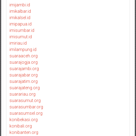
imijambi.id
imikalbar.id
imikalsel.id
imipapua.id
imisumbar.id
imisumut.id
imiriau.id
imilampung.id
suaraaceh.org
suarajogja.org
suarajambi.org
suarajabar.org
suarajatim.org
suarajateng.org
suarariau.org
suarasumut.org
suarasumbar.org
suarasumsel.org
konibekasi.org
konibali.org
konibanten.org