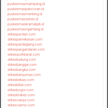
puskesmasmampang.id
puskesmaspancoran.id
puskesmasmenteng.id
puskesmassenen.id
puskesmaskramatjati.id
puskesmasngambeg.id
stikespacitan.com
stikespamekasan.com
stikespandeglang.com
stikespangandaran.com
stikesacehbarat.com
stikesbadung.com
stikesbanggai.com
stikesbangka.com
stikesbanyumas.com
stikesbekasi.com
stikesblitar.com
stikesbogor.com
stikesbrebes.com
stikescianjur.com
stikesciamis.com