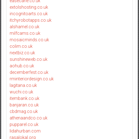
easecane.co.uk
extolshosting.co.uk
incognitoarts.co.uk
itchyrobotapps.co.uk
alshamel.co.uk
milfcams.co.uk
mosaicminds.co.uk
colim.co.uk
nextbiz.co.uk
sunshineweb.co.uk
aohub.co.uk
decemberfest.co.uk
rminteriordesign.co.uk
lagitana.co.uk
wuchi.co.uk
itembank.co.uk
banjaran.co.uk
cbdmag.co.uk
athenaandco.co.uk
pupparel.co.uk
lidahurban.com
rasalokal.org