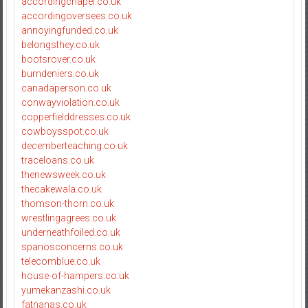
accordingchapel.co.uk
accordingoversees.co.uk
annoyingfunded.co.uk
belongsthey.co.uk
bootsrover.co.uk
burndeniers.co.uk
canadaperson.co.uk
conwayviolation.co.uk
copperfielddresses.co.uk
cowboysspot.co.uk
decemberteaching.co.uk
traceloans.co.uk
thenewsweek.co.uk
thecakewala.co.uk
thomson-thorn.co.uk
wrestlingagrees.co.uk
underneathfoiled.co.uk
spanosconcerns.co.uk
telecomblue.co.uk
house-of-hampers.co.uk
yumekanzashi.co.uk
fatnanas.co.uk