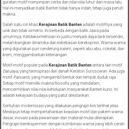
guratan motif menyimpan cerita dan nilai-nilai luhur dari masa lalu.
Hal ini menjadikan batik Banten tidak hanya indah, tetapi juga penuh
makna.
Salah satu ciri khas
Kerajinan Batik Banten
adalah motifnya yang
unik dan tidak simetris. Ini berbeda dengan batik Jawa pada
umumnya. Ketidaksimetrisan ini justru menjadi daya tarik tersendiri,
melambangkan dinamika dan kebebasan berekspresi. Warna-warna
yang digunakan pun cenderung kalem, seperti abu-abu, cokelat, dan
krem, menggambarkan ketenangan.
Motif-motif populer pada
Kerajinan Batik Banten
antara lain motif
Datulaya
, yang terinspirasi dari denah Keraton Surosowan. Ada juga
motif
Pancaniti
, yang mengambil bentuk dari tempat duduk raja.
Setiap motif memiliki makna filosofis yang mendalam,
mencerminkan nilai-nilai kehidupan masyarakat Banten kuno. Ini
adalah kekayaan budaya yang patut dilestarikan.
Sentuhan modernisasi yang dilakukan pengrajin kini terlihat jelas.
Meskipun tetap mempertahankan keaslian motif dan pakem warna
dasar, inovasi pada pewarnaan dan material mulai diterapkan.
Pengrajin bereksperimen dengan kombinasi warna yang lebih cerah