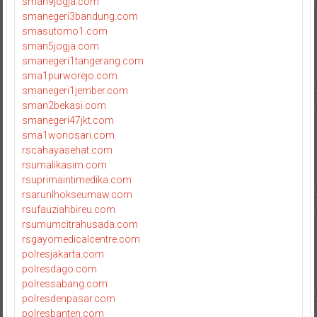
sman9jogja.com
smanegeri3bandung.com
smasutomo1.com
sman5jogja.com
smanegeri1tangerang.com
sma1purworejo.com
smanegeri1jember.com
sman2bekasi.com
smanegeri47jkt.com
sma1wonosari.com
rscahayasehat.com
rsumalikasim.com
rsuprimaintimedika.com
rsarunlhokseumaw.com
rsufauziahbireu.com
rsumumcitrahusada.com
rsgayomedicalcentre.com
polresjakarta.com
polresdago.com
polressabang.com
polresdenpasar.com
polresbanten.com