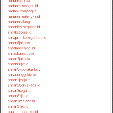
hariankediri.id
harianlamongan.id
harianlumajang.id
harianmajalengka.id
harianmalang.id
smanics-serpong.id
smakstlouis.id
smapraditadirgantara.id
sman8jakarta.id
smalabschool.id
smaskanisius.id
sman2jakarta.id
sman68jkt.id
sman8yogyakarta.id
smasungguldel.id
sman1jogja.id
sman28dkijakarta.id
sman3jogja.id
sman81jkt.id
sman2malang.id
sman21jkt.id
puskesmasjakut.id