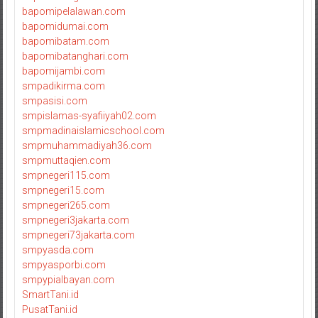
bapomipelalawan.com
bapomidumai.com
bapomibatam.com
bapomibatanghari.com
bapomijambi.com
smpadikirma.com
smpasisi.com
smpislamas-syafiiyah02.com
smpmadinaislamicschool.com
smpmuhammadiyah36.com
smpmuttaqien.com
smpnegeri115.com
smpnegeri15.com
smpnegeri265.com
smpnegeri3jakarta.com
smpnegeri73jakarta.com
smpyasda.com
smpyasporbi.com
smpypialbayan.com
SmartTani.id
PusatTani.id