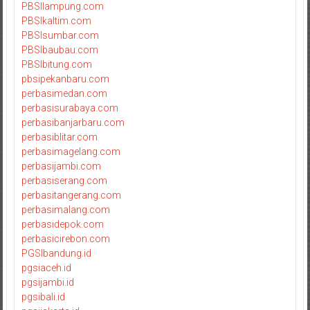
PBSIlampung.com
PBSIkaltim.com
PBSIsumbar.com
PBSIbaubau.com
PBSIbitung.com
pbsipekanbaru.com
perbasimedan.com
perbasisurabaya.com
perbasibanjarbaru.com
perbasiblitar.com
perbasimagelang.com
perbasijambi.com
perbasiserang.com
perbasitangerang.com
perbasimalang.com
perbasidepok.com
perbasicirebon.com
PGSIbandung.id
pgsiaceh.id
pgsijambi.id
pgsibali.id