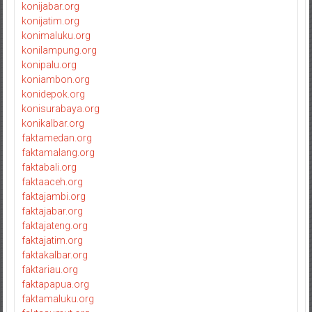
konijabar.org
konijatim.org
konimaluku.org
konilampung.org
konipalu.org
koniambon.org
konidepok.org
konisurabaya.org
konikalbar.org
faktamedan.org
faktamalang.org
faktabali.org
faktaaceh.org
faktajambi.org
faktajabar.org
faktajateng.org
faktajatim.org
faktakalbar.org
faktariau.org
faktapapua.org
faktamaluku.org