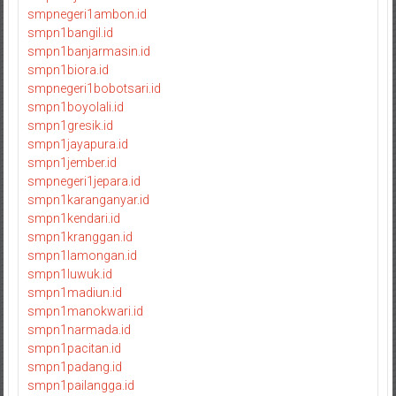
smpnegeri1ambon.id
smpn1bangil.id
smpn1banjarmasin.id
smpn1biora.id
smpnegeri1bobotsari.id
smpn1boyolali.id
smpn1gresik.id
smpn1jayapura.id
smpn1jember.id
smpnegeri1jepara.id
smpn1karanganyar.id
smpn1kendari.id
smpn1kranggan.id
smpn1lamongan.id
smpn1luwuk.id
smpn1madiun.id
smpn1manokwari.id
smpn1narmada.id
smpn1pacitan.id
smpn1padang.id
smpn1pailangga.id