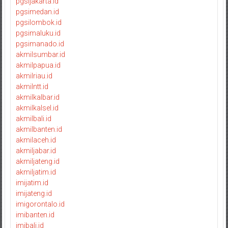
pgsijakarta.id
pgsimedan.id
pgsilombok.id
pgsimaluku.id
pgsimanado.id
akmilsumbar.id
akmilpapua.id
akmilriau.id
akmilntt.id
akmilkalbar.id
akmilkalsel.id
akmilbali.id
akmilbanten.id
akmilaceh.id
akmiljabar.id
akmiljateng.id
akmiljatim.id
imijatim.id
imijateng.id
imigorontalo.id
imibanten.id
imibali.id