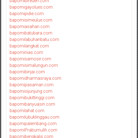
bapomibireuen.com
bapomigayolues.com
bapomipidie.com
bapomisimeulue.com
bapomiasahan.com
bapomibatubara.com
bapomilabuhanbatu.com
bapomilangkat.com
bapominias.com
bapomisamosir.com
bapomisimalungun.com
bapomibinjai.com
bapomidharmasraya.com
bapomipasaman.com
bapomisijunjung.com
bapomibukittinggi.com
bapomibanyuasin.com
bapomilahat.com
bapomilubuklinggau.com
bapomipalembang.com
bapomiPrabumulih.com
bapomibengkalis.com