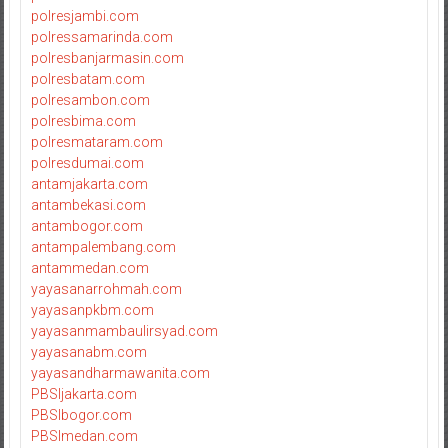
polresjambi.com
polressamarinda.com
polresbanjarmasin.com
polresbatam.com
polresambon.com
polresbima.com
polresmataram.com
polresdumai.com
antamjakarta.com
antambekasi.com
antambogor.com
antampalembang.com
antammedan.com
yayasanarrohmah.com
yayasanpkbm.com
yayasanmambaulirsyad.com
yayasanabm.com
yayasandharmawanita.com
PBSIjakarta.com
PBSIbogor.com
PBSImedan.com