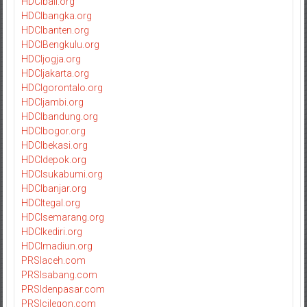
HDCIbali.org
HDCIbangka.org
HDCIbanten.org
HDCIBengkulu.org
HDCIjogja.org
HDCIjakarta.org
HDCIgorontalo.org
HDCIjambi.org
HDCIbandung.org
HDCIbogor.org
HDCIbekasi.org
HDCIdepok.org
HDCIsukabumi.org
HDCIbanjar.org
HDCItegal.org
HDCIsemarang.org
HDCIkediri.org
HDCImadiun.org
PRSIaceh.com
PRSIsabang.com
PRSIdenpasar.com
PRSIcilegon.com