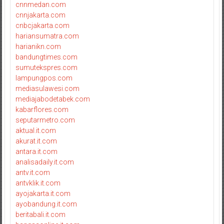
cnnmedan.com
cnnjakarta.com
cnbcjakarta.com
hariansumatra.com
harianikn.com
bandungtimes.com
sumutekspres.com
lampungpos.com
mediasulawesi.com
mediajabodetabek.com
kabarflores.com
seputarmetro.com
aktual.it.com
akurat.it.com
antara.it.com
analisadaily.it.com
antv.it.com
antvklik.it.com
ayojakarta.it.com
ayobandung.it.com
beritabali.it.com