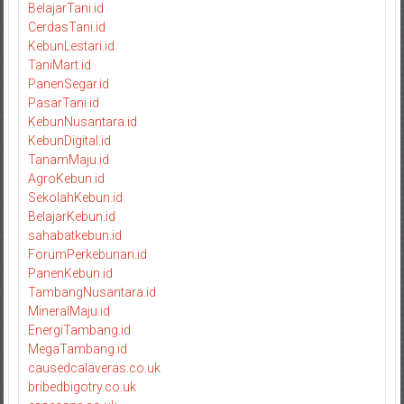
BelajarTani.id
CerdasTani.id
KebunLestari.id
TaniMart.id
PanenSegar.id
PasarTani.id
KebunNusantara.id
KebunDigital.id
TanamMaju.id
AgroKebun.id
SekolahKebun.id
BelajarKebun.id
sahabatkebun.id
ForumPerkebunan.id
PanenKebun.id
TambangNusantara.id
MineralMaju.id
EnergiTambang.id
MegaTambang.id
causedcalaveras.co.uk
bribedbigotry.co.uk