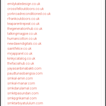
emilykatedesign.co.uk
crossfelloutdoors.co.uk
yorkroadreconditioned.co.uk
rfrankoutdoors.co.uk
teaparentrepeat.co.uk
thegenerationhub.co.uk
talkingmagpie.co.uk
humancotton.co.uk
newdawndigitals.co.uk
saintfelice.co.uk
mrjapparel.co.uk
kinkycatalog.co.uk
thefaciahub.co.uk
yayasanbinabakti.com
paudtunasbangsa.com
smkal-amin.com
smkal-manar.com
smkdarulamal.com
smkitpasundan.com
smkpgrikamal.com
smktarbiyatululum.com