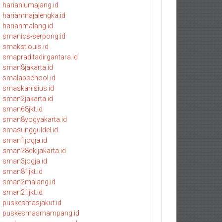
harianlumajang.id
harianmajalengka.id
harianmalang.id
smanics-serpong.id
smakstlouis.id
smapraditadirgantara.id
sman8jakarta.id
smalabschool.id
smaskanisius.id
sman2jakarta.id
sman68jkt.id
sman8yogyakarta.id
smasungguldel.id
sman1jogja.id
sman28dkijakarta.id
sman3jogja.id
sman81jkt.id
sman2malang.id
sman21jkt.id
puskesmasjakut.id
puskesmasmampang.id