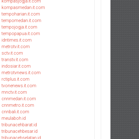
kompasjogja.it.com
kompasmedan.it.com
tempoharian.it.com
tempomedan.it.com
tempojogja.it.com
tempopapua.it.com
idntimes.it.com
metrotv.it.com
sctv.it.com
transtv.it.com
indosiar.it.com
metrotvnews.it.com
rctiplus.it.com
tvonenews.it.com
mnctv.it.com
cnnmedan.it.com
cnnmetro.it.com
cnnbali.it.com
meulaboh.id
tribunacehbarat.id
tribunacehbesar.id
tribunacehselatan.id