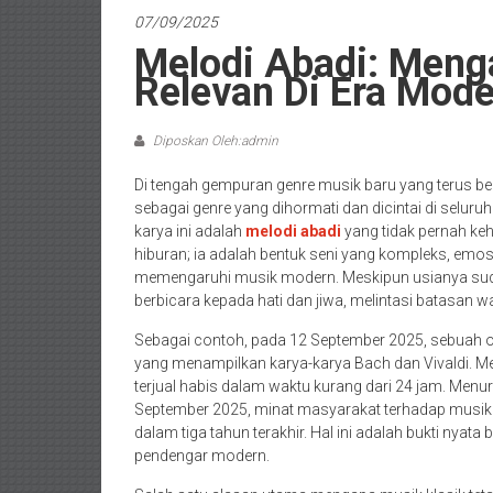
07/09/2025
Melodi Abadi: Meng
Relevan Di Era Mod
Diposkan Oleh:admin
Di tengah gempuran genre musik baru yang terus b
sebagai genre yang dihormati dan dicintai di seluru
karya ini adalah
melodi abadi
yang tidak pernah ke
hiburan; ia adalah bentuk seni yang kompleks, emosi
memengaruhi musik modern. Meskipun usianya su
berbicara kepada hati dan jiwa, melintasi batasan 
Sebagai contoh, pada 12 September 2025, sebuah o
yang menampilkan karya-karya Bach dan Vivaldi. Mes
terjual habis dalam waktu kurang dari 24 jam. Menur
September 2025, minat masyarakat terhadap musik k
dalam tiga tahun terakhir. Hal ini adalah bukti nyat
pendengar modern.