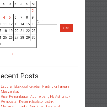
S
R
K
J
S
M
1
2
4
5
6
7
8
9
Cari
0
11
12
13
14
15
16
Cari
7
18
19
20
21
22
23
4
25
26
27
28
29
30
1
« Jul
ecent Posts
Laporan Eksklusif Kejadian Penting di Tengah
Masyarakat
Riset Pemanfaatan Abu Terbang Fly Ash untuk
Pembuatan Keramik Isolator Listrik
Menyelami Tradisi Dan Dinamika Sosial