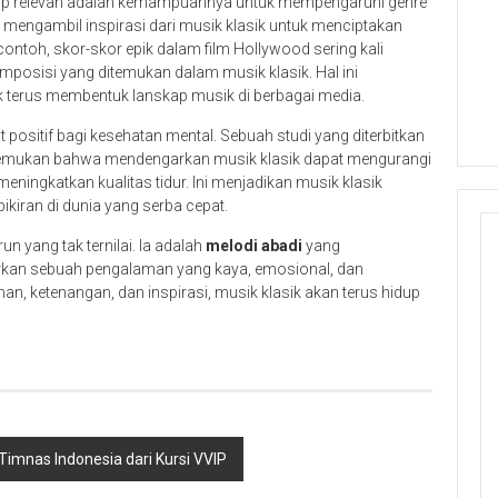
tap relevan adalah kemampuannya untuk mempengaruhi genre
mengambil inspirasi dari musik klasik untuk menciptakan
ntoh, skor-skor epik dalam film Hollywood sering kali
posisi yang ditemukan dalam musik klasik. Hal ini
k terus membentuk lanskap musik di berbagai media.
at positif bagi kesehatan mental. Sebuah studi yang diterbitkan
enemukan bahwa mendengarkan musik klasik dapat mengurangi
ingkatkan kualitas tidur. Ini menjadikan musik klasik
ikiran di dunia yang serba cepat.
n yang tak ternilai. Ia adalah
melodi abadi
yang
arkan sebuah pengalaman yang kaya, emosional, dan
 ketenangan, dan inspirasi, musik klasik akan terus hidup
mnas Indonesia dari Kursi VVIP