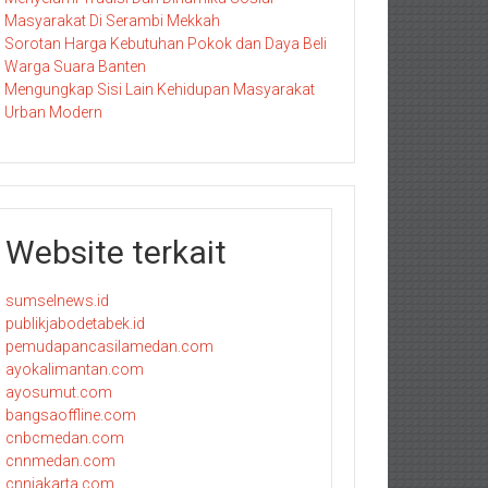
Masyarakat Di Serambi Mekkah
Sorotan Harga Kebutuhan Pokok dan Daya Beli
Warga Suara Banten
Mengungkap Sisi Lain Kehidupan Masyarakat
Urban Modern
Website terkait
sumselnews.id
publikjabodetabek.id
pemudapancasilamedan.com
ayokalimantan.com
ayosumut.com
bangsaoffline.com
cnbcmedan.com
cnnmedan.com
cnnjakarta.com