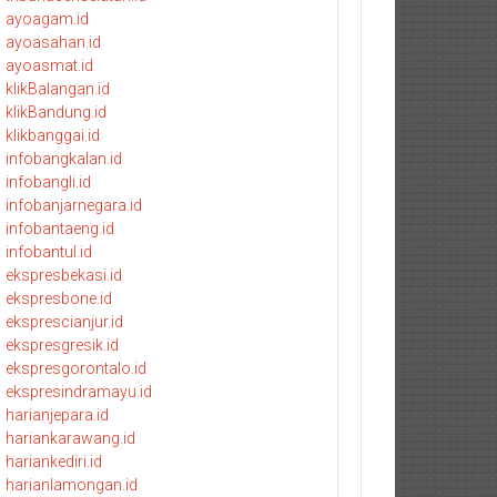
ayoagam.id
ayoasahan.id
ayoasmat.id
klikBalangan.id
klikBandung.id
klikbanggai.id
infobangkalan.id
infobangli.id
infobanjarnegara.id
infobantaeng.id
infobantul.id
ekspresbekasi.id
ekspresbone.id
eksprescianjur.id
ekspresgresik.id
ekspresgorontalo.id
ekspresindramayu.id
harianjepara.id
hariankarawang.id
hariankediri.id
harianlamongan.id