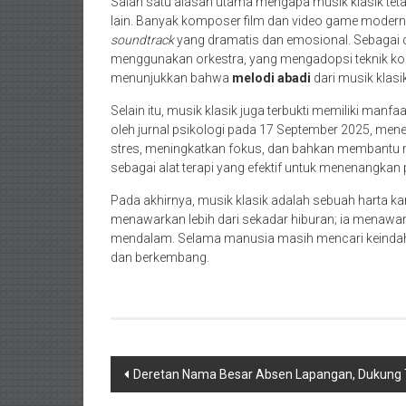
Salah satu alasan utama mengapa musik klasik te
lain. Banyak komposer film dan video game modern 
soundtrack
yang dramatis dan emosional. Sebagai co
menggunakan orkestra, yang mengadopsi teknik kom
menunjukkan bahwa
melodi abadi
dari musik klasi
Selain itu, musik klasik juga terbukti memiliki manfa
oleh jurnal psikologi pada 17 September 2025, m
stres, meningkatkan fokus, dan bahkan membantu men
sebagai alat terapi yang efektif untuk menenangkan p
Pada akhirnya, musik klasik adalah sebuah harta karu
menawarkan lebih dari sekadar hiburan; ia menaw
mendalam. Selama manusia masih mencari keindahan,
dan berkembang.
Navigasi
Deretan Nama Besar Absen Lapangan, Dukung Ti
pos