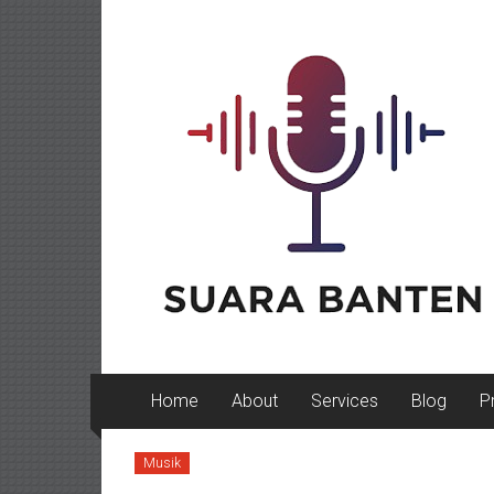
Lompat
ke
konten
Home
About
Services
Blog
P
Musik