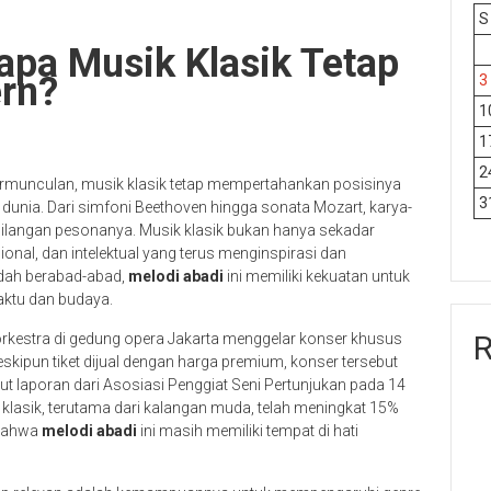
S
apa Musik Klasik Tetap
ern?
3
1
1
2
ermunculan, musik klasik tetap mempertahankan posisinya
3
h dunia. Dari simfoni Beethoven hingga sonata Mozart, karya-
hilangan pesonanya. Musik klasik bukan hanya sekadar
onal, dan intelektual yang terus menginspirasi dan
dah berabad-abad,
melodi abadi
ini memiliki kekuatan untuk
waktu dan budaya.
R
rkestra di gedung opera Jakarta menggelar konser khusus
kipun tiket dijual dengan harga premium, konser tersebut
ut laporan dari Asosiasi Penggiat Seni Pertunjukan pada 14
lasik, terutama dari kalangan muda, telah meningkat 15%
a bahwa
melodi abadi
ini masih memiliki tempat di hati