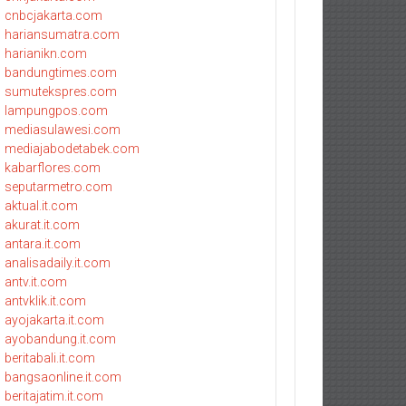
cnbcjakarta.com
hariansumatra.com
harianikn.com
bandungtimes.com
sumutekspres.com
lampungpos.com
mediasulawesi.com
mediajabodetabek.com
kabarflores.com
seputarmetro.com
aktual.it.com
akurat.it.com
antara.it.com
analisadaily.it.com
antv.it.com
antvklik.it.com
ayojakarta.it.com
ayobandung.it.com
beritabali.it.com
bangsaonline.it.com
beritajatim.it.com