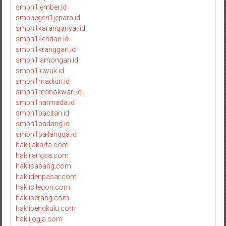
smpn1jember.id
smpnegeri1jepara.id
smpn1karanganyar.id
smpn1kendari.id
smpn1kranggan.id
smpn1lamongan.id
smpn1luwuk.id
smpn1madiun.id
smpn1manokwari.id
smpn1narmada.id
smpn1pacitan.id
smpn1padang.id
smpn1pailangga.id
haklijakarta.com
haklilangsa.com
haklisabang.com
haklidenpasar.com
haklicilegon.com
hakliserang.com
haklibengkulu.com
haklijogja.com