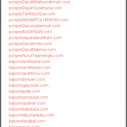
ponpesDarulMifathurrahmah.com
ponpesDayahSyaikhuna.com
ponpesTahfidzulQua.com
ponpesRAHMATULHIDAYAH.com
ponpesDarussalamnuh.com
ponpesBUDiIHSAN.com
ponpesdayahdarulilham.com
ponpesDarulAmilin.com
ponpesDarulMakmur.com
ponpesNurulYaqintengku.com
bapomiacehbarat.com
bapomiacehbesar.com
bapomiacehtimur.com
bapomibireuen.com
bapomigayolues.com
bapomipidie.com
bapomisimeulue.com
bapomiasahan.com
bapomibatubara.com
bapomilabuhanbatu.com
bapomilangkat.com