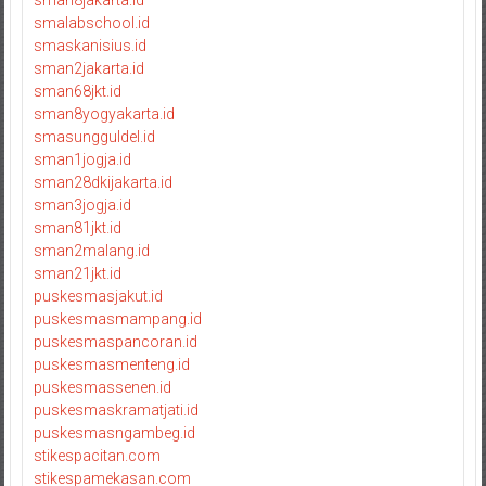
sman8jakarta.id
smalabschool.id
smaskanisius.id
sman2jakarta.id
sman68jkt.id
sman8yogyakarta.id
smasungguldel.id
sman1jogja.id
sman28dkijakarta.id
sman3jogja.id
sman81jkt.id
sman2malang.id
sman21jkt.id
puskesmasjakut.id
puskesmasmampang.id
puskesmaspancoran.id
puskesmasmenteng.id
puskesmassenen.id
puskesmaskramatjati.id
puskesmasngambeg.id
stikespacitan.com
stikespamekasan.com