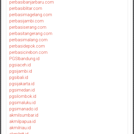
perbasibanjarbaru.com
perbasiblitar.com
perbasimagelang.com
perbasijambi.com
perbasiserang.com
perbasitangerang.com
perbasimalang.com
perbasidepok.com
perbasicirebon.com
PGSIbandung.id
pgsiaceh.id
pgsijambi.id
pgsibali.id
pgsijakarta.id
pgsimedan.id
pgsilombok.id
pgsimaluku.id
pgsimanado.id
akmilsumbar.id
akmilpapua.id
akmilriau.id