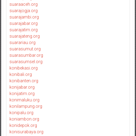
suaraaceh.org
suarajogja.org
suarajambi.org
suarajabar.org
suarajatim.org
suarajateng.org
suarariau.org
suarasumut.org
suarasumbar.org
suarasumsel.org
konibekasi.org
konibali.org
konibanten.org
konijabar.org
konijatim.org
konimaluku.org
konilampung.org
konipalu.org
koniambon.org
konidepok.org
konisurabaya.org