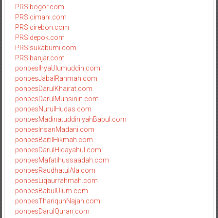
PRSIbogor.com
PRSIcimahi.com
PRSIcirebon.com
PRSIdepok.com
PRSIsukabumi.com
PRSIbanjar.com
ponpesIhyaUlumuddin.com
ponpesJabalRahmah.com
ponpesDarulKhairat.com
ponpesDarulMuhsinin.com
ponpesNurulHudas.com
ponpesMadinatuddiniyahBabul.com
ponpesInsanMadani.com
ponpesBaitilHikmah.com
ponpesDarulHidayahul.com
ponpesMafatihussaadah.com
ponpesRaudhatulAla.com
ponpesLiqaurrahmah.com
ponpesBabulUlum.com
ponpesThariqunNajah.com
ponpesDarulQuran.com