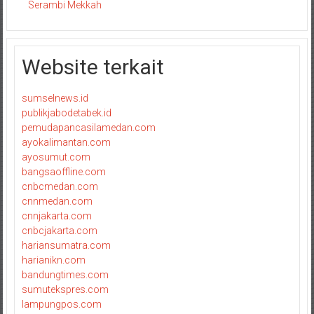
Serambi Mekkah
Website terkait
sumselnews.id
publikjabodetabek.id
pemudapancasilamedan.com
ayokalimantan.com
ayosumut.com
bangsaoffline.com
cnbcmedan.com
cnnmedan.com
cnnjakarta.com
cnbcjakarta.com
hariansumatra.com
harianikn.com
bandungtimes.com
sumutekspres.com
lampungpos.com