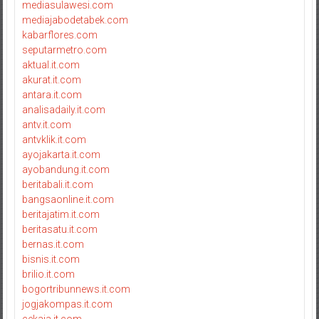
mediasulawesi.com
mediajabodetabek.com
kabarflores.com
seputarmetro.com
aktual.it.com
akurat.it.com
antara.it.com
analisadaily.it.com
antv.it.com
antvklik.it.com
ayojakarta.it.com
ayobandung.it.com
beritabali.it.com
bangsaonline.it.com
beritajatim.it.com
beritasatu.it.com
bernas.it.com
bisnis.it.com
brilio.it.com
bogortribunnews.it.com
jogjakompas.it.com