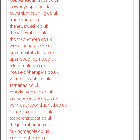
copperfielddresses.co.uk
cowboysspot.co.uk
decemberteaching.co.uk
traceloans.co.uk
thenewsweek.co.uk
thecakewala.co.uk
thomson-thorn.co.uk
wrestlingagrees.co.uk
underneathfoiled.co.uk
spanosconcerns.co.uk
telecomblue.co.uk
house-of-hampers.co.uk
yumekanzashi.co.uk
fatnanas.co.uk
emilykatedesign.co.uk
crossfelloutdoors.co.uk
yorkroadreconditioned.co.uk
rfrankoutdoors.co.uk
teaparentrepeat.co.uk
thegenerationhub.co.uk
talkingmagpie.co.uk
humancotton.co.uk