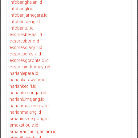
infobangkalan.id
infobangli.id
infobanjarnegara.id
infobantaeng.id
infobantul.id
ekspresbekasi.id
ekspresbone.id
eksprescianjur.id
ekspresgresik.id
ekspresgorontalo.id
ekspresindramayu.id
harianjepara.id
hariankarawang.id
hariankediri.id
harianlamongan.id
harianlumajang.id
harianmajalengka.id
harianmalang.id
smanics-serpong.id
smakstlouis.id
smapraditadirgantara.id