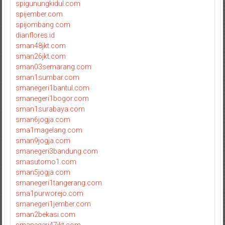
spigunungkidul.com
spijember.com
spijombang.com
dianflores.id
sman48jkt.com
sman26jkt.com
sman03semarang.com
sman1sumbar.com
smanegeri1bantul.com
smanegeri1bogor.com
sman1surabaya.com
sman6jogja.com
sma1magelang.com
sman9jogja.com
smanegeri3bandung.com
smasutomo1.com
sman5jogja.com
smanegeri1tangerang.com
sma1purworejo.com
smanegeri1jember.com
sman2bekasi.com