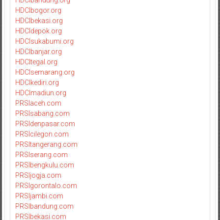
HDCIbandung.org
HDCIbogor.org
HDCIbekasi.org
HDCIdepok.org
HDCIsukabumi.org
HDCIbanjar.org
HDCItegal.org
HDCIsemarang.org
HDCIkediri.org
HDCImadiun.org
PRSIaceh.com
PRSIsabang.com
PRSIdenpasar.com
PRSIcilegon.com
PRSItangerang.com
PRSIserang.com
PRSIbengkulu.com
PRSIjogja.com
PRSIgorontalo.com
PRSIjambi.com
PRSIbandung.com
PRSIbekasi.com