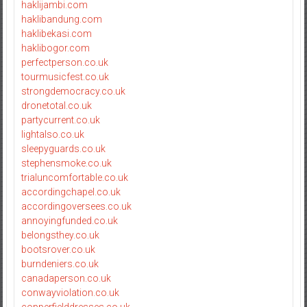
haklijambi.com
haklibandung.com
haklibekasi.com
haklibogor.com
perfectperson.co.uk
tourmusicfest.co.uk
strongdemocracy.co.uk
dronetotal.co.uk
partycurrent.co.uk
lightalso.co.uk
sleepyguards.co.uk
stephensmoke.co.uk
trialuncomfortable.co.uk
accordingchapel.co.uk
accordingoversees.co.uk
annoyingfunded.co.uk
belongsthey.co.uk
bootsrover.co.uk
burndeniers.co.uk
canadaperson.co.uk
conwayviolation.co.uk