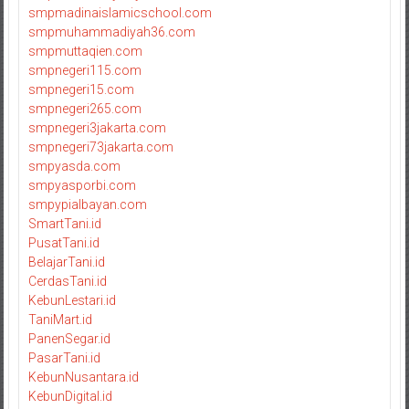
smpmadinaislamicschool.com
smpmuhammadiyah36.com
smpmuttaqien.com
smpnegeri115.com
smpnegeri15.com
smpnegeri265.com
smpnegeri3jakarta.com
smpnegeri73jakarta.com
smpyasda.com
smpyasporbi.com
smpypialbayan.com
SmartTani.id
PusatTani.id
BelajarTani.id
CerdasTani.id
KebunLestari.id
TaniMart.id
PanenSegar.id
PasarTani.id
KebunNusantara.id
KebunDigital.id