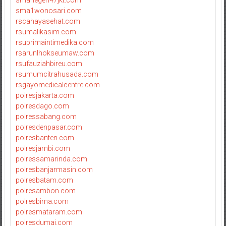
smanegeri47jkt.com
sma1wonosari.com
rscahayasehat.com
rsumalikasim.com
rsuprimaintimedika.com
rsarunlhokseumaw.com
rsufauziahbireu.com
rsumumcitrahusada.com
rsgayomedicalcentre.com
polresjakarta.com
polresdago.com
polressabang.com
polresdenpasar.com
polresbanten.com
polresjambi.com
polressamarinda.com
polresbanjarmasin.com
polresbatam.com
polresambon.com
polresbima.com
polresmataram.com
polresdumai.com