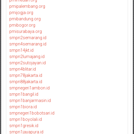
pmimedan.org
pmipalembang.org
pmijogja.org
pmibandung.org
pmibogor.org
pmisurabaya.org
smpn2semarang.id
smpn4semarang.id
smpn14jkt.id
smpn2lumajang.id
smpn2sutojayan.id
smpn4blitar.id
smpn78jakarta.id
smpn88jakarta.id
smpnegeri1ambon.id
smpn1bangil.id
smpn1banjarmasin.id
smpn1biora.id
smpnegeri1bobotsari.id
smpn1boyolali.id
smpn1gresik.id
smpn1jayapura.id