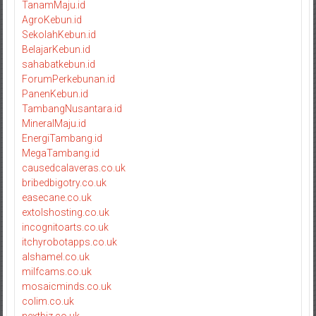
TanamMaju.id
AgroKebun.id
SekolahKebun.id
BelajarKebun.id
sahabatkebun.id
ForumPerkebunan.id
PanenKebun.id
TambangNusantara.id
MineralMaju.id
EnergiTambang.id
MegaTambang.id
causedcalaveras.co.uk
bribedbigotry.co.uk
easecane.co.uk
extolshosting.co.uk
incognitoarts.co.uk
itchyrobotapps.co.uk
alshamel.co.uk
milfcams.co.uk
mosaicminds.co.uk
colim.co.uk