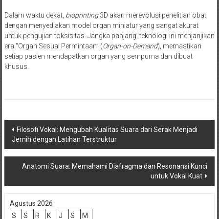
Dalam waktu dekat,
bioprinting
3D akan merevolusi penelitian obat
dengan menyediakan model organ miniatur yang sangat akurat
untuk pengujian toksisitas. Jangka panjang, teknologi ini menjanjikan
era “Organ Sesuai Permintaan” (
Organ-on-Demand
), memastikan
setiap pasien mendapatkan organ yang sempurna dan dibuat
khusus.
Navigasi
Filosofi Vokal: Mengubah Kualitas Suara dari Serak Menjadi
Jernih dengan Latihan Terstruktur
pos
Anatomi Suara: Memahami Diafragma dan Resonansi Kunci
untuk Vokal Kuat
Agustus 2026
S
S
R
K
J
S
M