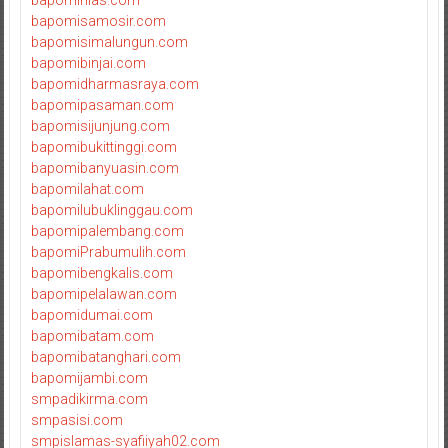
bapominias.com
bapomisamosir.com
bapomisimalungun.com
bapomibinjai.com
bapomidharmasraya.com
bapomipasaman.com
bapomisijunjung.com
bapomibukittinggi.com
bapomibanyuasin.com
bapomilahat.com
bapomilubuklinggau.com
bapomipalembang.com
bapomiPrabumulih.com
bapomibengkalis.com
bapomipelalawan.com
bapomidumai.com
bapomibatam.com
bapomibatanghari.com
bapomijambi.com
smpadikirma.com
smpasisi.com
smpislamas-syafiiyah02.com