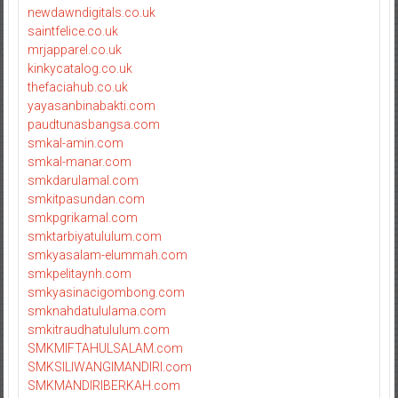
newdawndigitals.co.uk
saintfelice.co.uk
mrjapparel.co.uk
kinkycatalog.co.uk
thefaciahub.co.uk
yayasanbinabakti.com
paudtunasbangsa.com
smkal-amin.com
smkal-manar.com
smkdarulamal.com
smkitpasundan.com
smkpgrikamal.com
smktarbiyatululum.com
smkyasalam-elummah.com
smkpelitaynh.com
smkyasinacigombong.com
smknahdatululama.com
smkitraudhatululum.com
SMKMIFTAHULSALAM.com
SMKSILIWANGIMANDIRI.com
SMKMANDIRIBERKAH.com