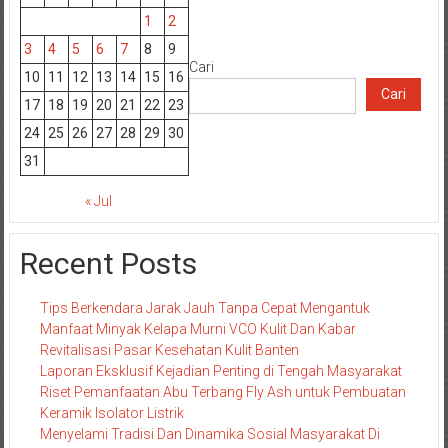
1
2
3
4
5
6
7
8
9
Cari
10
11
12
13
14
15
16
Cari
17
18
19
20
21
22
23
24
25
26
27
28
29
30
31
« Jul
Recent Posts
Tips Berkendara Jarak Jauh Tanpa Cepat Mengantuk
Manfaat Minyak Kelapa Murni VCO Kulit Dan Kabar
Revitalisasi Pasar Kesehatan Kulit Banten
Laporan Eksklusif Kejadian Penting di Tengah Masyarakat
Riset Pemanfaatan Abu Terbang Fly Ash untuk Pembuatan
Keramik Isolator Listrik
Menyelami Tradisi Dan Dinamika Sosial Masyarakat Di