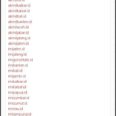
akmilntt.id
akmilkalbar.id
akmilkalsel.id
akmilbali.id
akmilbanten.id
akmilaceh.id
akmiljabar.id
akmiljateng.id
akmiljatim.id
imijatim.id
imijateng.id
imigorontalo.id
imibanten.id
imibali.id
imijambi.id
imikalbar.id
imikalsel.id
imipapua.id
imisumbar.id
imisumut.id
imiriau.id
imilampung.id