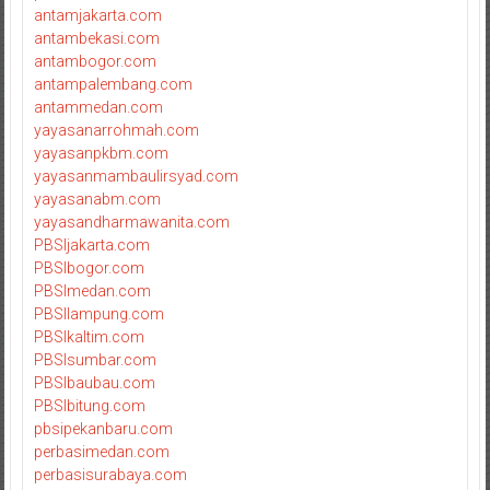
antamjakarta.com
antambekasi.com
antambogor.com
antampalembang.com
antammedan.com
yayasanarrohmah.com
yayasanpkbm.com
yayasanmambaulirsyad.com
yayasanabm.com
yayasandharmawanita.com
PBSIjakarta.com
PBSIbogor.com
PBSImedan.com
PBSIlampung.com
PBSIkaltim.com
PBSIsumbar.com
PBSIbaubau.com
PBSIbitung.com
pbsipekanbaru.com
perbasimedan.com
perbasisurabaya.com