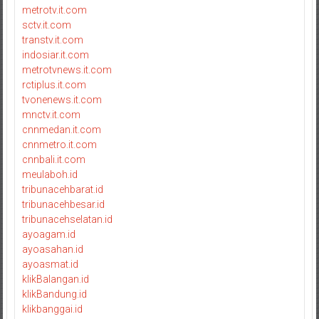
metrotv.it.com
sctv.it.com
transtv.it.com
indosiar.it.com
metrotvnews.it.com
rctiplus.it.com
tvonenews.it.com
mnctv.it.com
cnnmedan.it.com
cnnmetro.it.com
cnnbali.it.com
meulaboh.id
tribunacehbarat.id
tribunacehbesar.id
tribunacehselatan.id
ayoagam.id
ayoasahan.id
ayoasmat.id
klikBalangan.id
klikBandung.id
klikbanggai.id