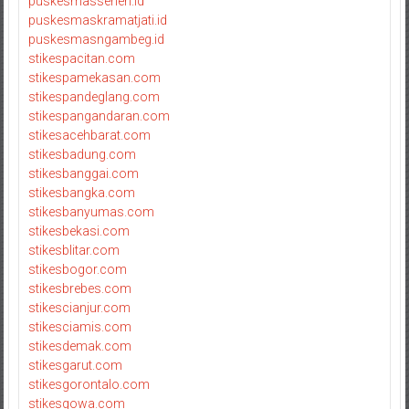
puskesmassenen.id
puskesmaskramatjati.id
puskesmasngambeg.id
stikespacitan.com
stikespamekasan.com
stikespandeglang.com
stikespangandaran.com
stikesacehbarat.com
stikesbadung.com
stikesbanggai.com
stikesbangka.com
stikesbanyumas.com
stikesbekasi.com
stikesblitar.com
stikesbogor.com
stikesbrebes.com
stikescianjur.com
stikesciamis.com
stikesdemak.com
stikesgarut.com
stikesgorontalo.com
stikesgowa.com