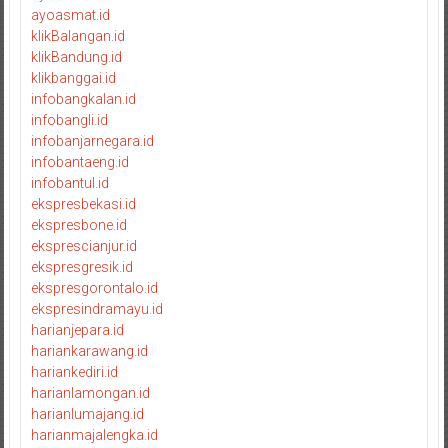
ayoasmat.id
klikBalangan.id
klikBandung.id
klikbanggai.id
infobangkalan.id
infobangli.id
infobanjarnegara.id
infobantaeng.id
infobantul.id
ekspresbekasi.id
ekspresbone.id
eksprescianjur.id
ekspresgresik.id
ekspresgorontalo.id
ekspresindramayu.id
harianjepara.id
hariankarawang.id
hariankediri.id
harianlamongan.id
harianlumajang.id
harianmajalengka.id