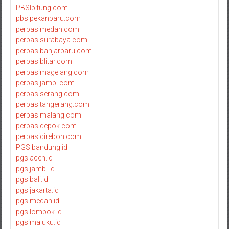
PBSIbitung.com
pbsipekanbaru.com
perbasimedan.com
perbasisurabaya.com
perbasibanjarbaru.com
perbasiblitar.com
perbasimagelang.com
perbasijambi.com
perbasiserang.com
perbasitangerang.com
perbasimalang.com
perbasidepok.com
perbasicirebon.com
PGSIbandung.id
pgsiaceh.id
pgsijambi.id
pgsibali.id
pgsijakarta.id
pgsimedan.id
pgsilombok.id
pgsimaluku.id