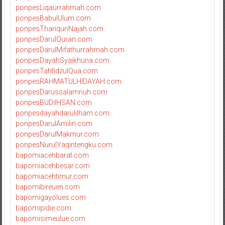
ponpesLiqaurrahmah.com
ponpesBabulUlum.com
ponpesThariqunNajah.com
ponpesDarulQuran.com
ponpesDarulMifathurrahmah.com
ponpesDayahSyaikhuna.com
ponpesTahfidzulQua.com
ponpesRAHMATULHIDAYAH.com
ponpesDarussalamnuh.com
ponpesBUDiIHSAN.com
ponpesdayahdarulilham.com
ponpesDarulAmilin.com
ponpesDarulMakmur.com
ponpesNurulYaqintengku.com
bapomiacehbarat.com
bapomiacehbesar.com
bapomiacehtimur.com
bapomibireuen.com
bapomigayolues.com
bapomipidie.com
bapomisimeulue.com