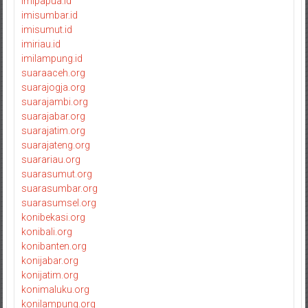
imipapua.id
imisumbar.id
imisumut.id
imiriau.id
imilampung.id
suaraaceh.org
suarajogja.org
suarajambi.org
suarajabar.org
suarajatim.org
suarajateng.org
suarariau.org
suarasumut.org
suarasumbar.org
suarasumsel.org
konibekasi.org
konibali.org
konibanten.org
konijabar.org
konijatim.org
konimaluku.org
konilampung.org