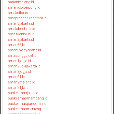
harianmalang.id
smanics-serpong.id
smakstlouis.id
smapraditadirgantara.id
sman8jakarta.id
smalabschool.id
smaskanisius.id
sman2jakarta.id
sman68jkt.id
sman8yogyakarta.id
smasungguldel.id
sman1jogja.id
sman28dkijakarta.id
sman3jogja.id
sman81jkt.id
sman2malang.id
sman21jkt.id
puskesmasjakut.id
puskesmasmampang.id
puskesmaspancoran.id
puskesmasmenteng.id