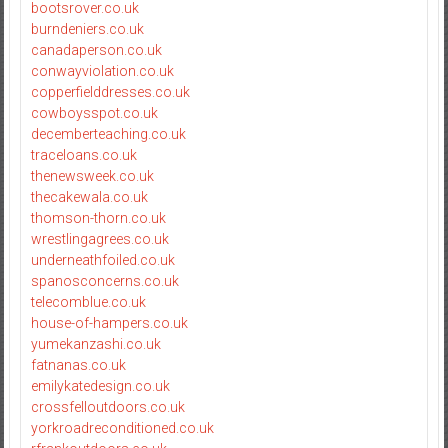
bootsrover.co.uk
burndeniers.co.uk
canadaperson.co.uk
conwayviolation.co.uk
copperfielddresses.co.uk
cowboysspot.co.uk
decemberteaching.co.uk
traceloans.co.uk
thenewsweek.co.uk
thecakewala.co.uk
thomson-thorn.co.uk
wrestlingagrees.co.uk
underneathfoiled.co.uk
spanosconcerns.co.uk
telecomblue.co.uk
house-of-hampers.co.uk
yumekanzashi.co.uk
fatnanas.co.uk
emilykatedesign.co.uk
crossfelloutdoors.co.uk
yorkroadreconditioned.co.uk