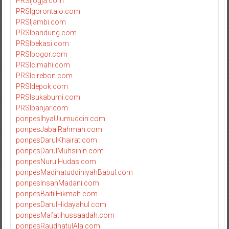
PRSIjogja.com
PRSIgorontalo.com
PRSIjambi.com
PRSIbandung.com
PRSIbekasi.com
PRSIbogor.com
PRSIcimahi.com
PRSIcirebon.com
PRSIdepok.com
PRSIsukabumi.com
PRSIbanjar.com
ponpesIhyaUlumuddin.com
ponpesJabalRahmah.com
ponpesDarulKhairat.com
ponpesDarulMuhsinin.com
ponpesNurulHudas.com
ponpesMadinatuddiniyahBabul.com
ponpesInsanMadani.com
ponpesBaitilHikmah.com
ponpesDarulHidayahul.com
ponpesMafatihussaadah.com
ponpesRaudhatulAla.com