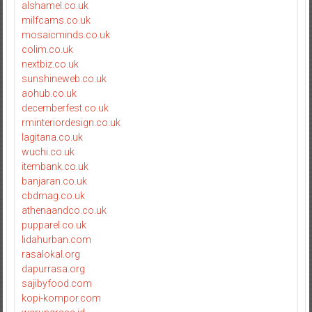
alshamel.co.uk
milfcams.co.uk
mosaicminds.co.uk
colim.co.uk
nextbiz.co.uk
sunshineweb.co.uk
aohub.co.uk
decemberfest.co.uk
rminteriordesign.co.uk
lagitana.co.uk
wuchi.co.uk
itembank.co.uk
banjaran.co.uk
cbdmag.co.uk
athenaandco.co.uk
pupparel.co.uk
lidahurban.com
rasalokal.org
dapurrasa.org
sajibyfood.com
kopi-kompor.com