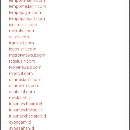
tempoharian.it.com
tempomedan.it.com
tempojogja.it.com
tempopapua.it.com
idntimes.it.com
metrotv.it.com
sctv.it.com
transtv.it.com
indosiar.it.com
metrotvnews.it.com
rctiplus.it.com
tvonenews.it.com
mnctv.it.com
cnnmedan.it.com
cnnmetro.it.com
cnnbali.it.com
meulaboh.id
tribunacehbarat.id
tribunacehbesar.id
tribunacehselatan.id
ayoagam.id
ayoasahan.id