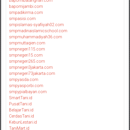
bapomibatanghari.com
bapomijambi.com
smpadikirma.com
smpasisi.com
smpislamas-syafiiyah02.com
smpmadinaislamicschool.com
smpmuhammadiyah36.com
smpmuttaqien.com
smpnegeri115.com
smpnegeri15.com
smpnegeri265.com
smpnegeri3jakarta.com
smpnegeri73jakarta.com
smpyasda.com
smpyasporbi.com
smpypialbayan.com
SmartTani.id
PusatTani.id
BelajarTani.id
CerdasTani.id
KebunLestari.id
TaniMart.id