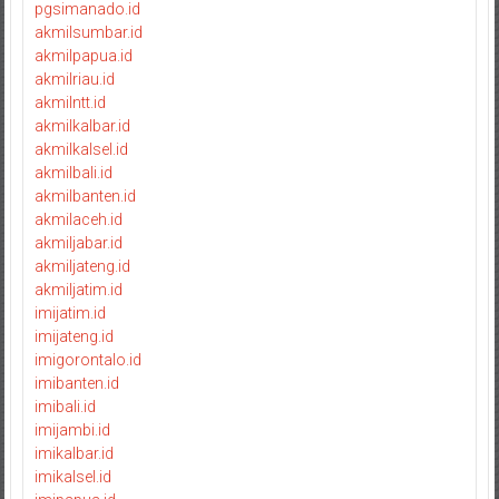
pgsimanado.id
akmilsumbar.id
akmilpapua.id
akmilriau.id
akmilntt.id
akmilkalbar.id
akmilkalsel.id
akmilbali.id
akmilbanten.id
akmilaceh.id
akmiljabar.id
akmiljateng.id
akmiljatim.id
imijatim.id
imijateng.id
imigorontalo.id
imibanten.id
imibali.id
imijambi.id
imikalbar.id
imikalsel.id