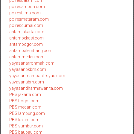
polresbatam.com
polresambon.com
polresbima.com
polresmataram.com
polresdumai.com
antamjakarta.com
antambekasi.com
antambogor.com
antampalembang.com
antammedan.com
yayasanarrohmah.com
yayasanpkbm.com
yayasanmambaulirsyad.com
yayasanabm.com
yayasandharmawanita.com
PBSIjakarta.com
PBSIbogor.com
PBSImedan.com
PBSIlampung.com
PBSIkaltim.com
PBSIsumbar.com
PBSIbaubau.com