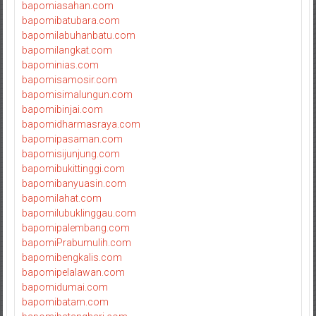
bapomiasahan.com
bapomibatubara.com
bapomilabuhanbatu.com
bapomilangkat.com
bapominias.com
bapomisamosir.com
bapomisimalungun.com
bapomibinjai.com
bapomidharmasraya.com
bapomipasaman.com
bapomisijunjung.com
bapomibukittinggi.com
bapomibanyuasin.com
bapomilahat.com
bapomilubuklinggau.com
bapomipalembang.com
bapomiPrabumulih.com
bapomibengkalis.com
bapomipelalawan.com
bapomidumai.com
bapomibatam.com