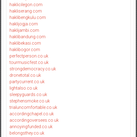
haklicilegon.com
hakliserang.com
haklibengkulu.com
haklijogja.com
haklijambi.com
haklibandung.com
haklibekasi.com
haklibogor.com
perfectperson.co.uk
tourmusicfest.co.uk
strongdemocracy.co.uk
dronetotal.co.uk
partycurrent.co.uk
lightalso.co.uk
sleepyguards.co.uk
stephensmoke.co.uk
trialuncomfortable.co.uk
accordingchapel.co.uk
accordingoversees.co.uk
annoyingfunded.co.uk
belongsthey.co.uk