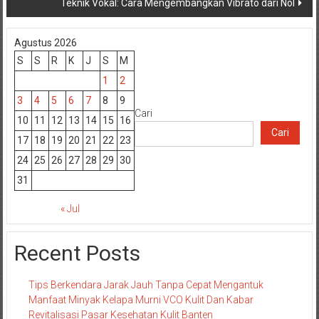
Teknik Vokal: Cara Mengembangkan Vibrato dari Nol
Agustus 2026
S
S
R
K
J
S
M
1
2
3
4
5
6
7
8
9
Cari
10
11
12
13
14
15
16
Cari
17
18
19
20
21
22
23
24
25
26
27
28
29
30
31
« Jul
Recent Posts
Tips Berkendara Jarak Jauh Tanpa Cepat Mengantuk
Manfaat Minyak Kelapa Murni VCO Kulit Dan Kabar
Revitalisasi Pasar Kesehatan Kulit Banten