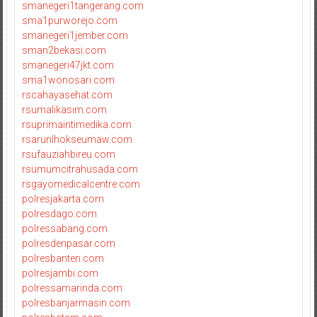
smanegeri1tangerang.com
sma1purworejo.com
smanegeri1jember.com
sman2bekasi.com
smanegeri47jkt.com
sma1wonosari.com
rscahayasehat.com
rsumalikasim.com
rsuprimaintimedika.com
rsarunlhokseumaw.com
rsufauziahbireu.com
rsumumcitrahusada.com
rsgayomedicalcentre.com
polresjakarta.com
polresdago.com
polressabang.com
polresdenpasar.com
polresbanten.com
polresjambi.com
polressamarinda.com
polresbanjarmasin.com