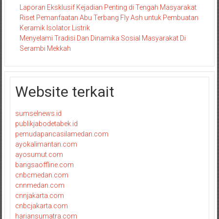
Laporan Eksklusif Kejadian Penting di Tengah Masyarakat
Riset Pemanfaatan Abu Terbang Fly Ash untuk Pembuatan
Keramik Isolator Listrik
Menyelami Tradisi Dan Dinamika Sosial Masyarakat Di
Serambi Mekkah
Website terkait
sumselnews.id
publikjabodetabek.id
pemudapancasilamedan.com
ayokalimantan.com
ayosumut.com
bangsaoffline.com
cnbcmedan.com
cnnmedan.com
cnnjakarta.com
cnbcjakarta.com
hariansumatra.com