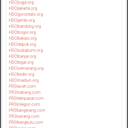
HDCIjogja.org
HDCIjakarta.org
HDCIgorontalo.org
HDCIjambi.org
HDCIbandung.org
HDCIbogor.org
HDCIbekasi.org
HDCIdepok.org
HDCIsukabumi.org
HDCIbanjar.org
HDCItegal.org
HDCIsemarang.org
HDCIkediri.org
HDCImadiun.org
PRSIaceh.com
PRSIsabang.com
PRSIdenpasar.com
PRSIcilegon.com
PRSItangerang.com
PRSIserang.com
PRSIbengkulu.com