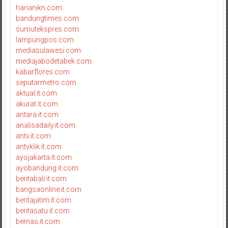
harianikn.com
bandungtimes.com
sumutekspres.com
lampungpos.com
mediasulawesi.com
mediajabodetabek.com
kabarflores.com
seputarmetro.com
aktual.it.com
akurat.it.com
antara.it.com
analisadaily.it.com
antv.it.com
antvklik.it.com
ayojakarta.it.com
ayobandung.it.com
beritabali.it.com
bangsaonline.it.com
beritajatim.it.com
beritasatu.it.com
bernas.it.com