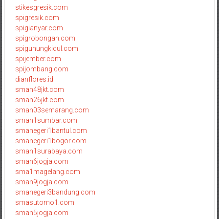
stikesgresik.com
spigresik.com
spigianyar.com
spigrobongan.com
spigunungkidul.com
spijember.com
spijombang.com
dianflores.id
sman48jkt.com
sman26jkt.com
sman03semarang.com
sman1sumbar.com
smanegeri1bantul.com
smanegeri1bogor.com
sman1surabaya.com
sman6jogja.com
sma1magelang.com
sman9jogja.com
smanegeri3bandung.com
smasutomo1.com
sman5jogja.com