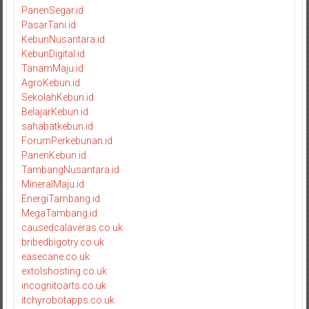
PanenSegar.id
PasarTani.id
KebunNusantara.id
KebunDigital.id
TanamMaju.id
AgroKebun.id
SekolahKebun.id
BelajarKebun.id
sahabatkebun.id
ForumPerkebunan.id
PanenKebun.id
TambangNusantara.id
MineralMaju.id
EnergiTambang.id
MegaTambang.id
causedcalaveras.co.uk
bribedbigotry.co.uk
easecane.co.uk
extolshosting.co.uk
incognitoarts.co.uk
itchyrobotapps.co.uk