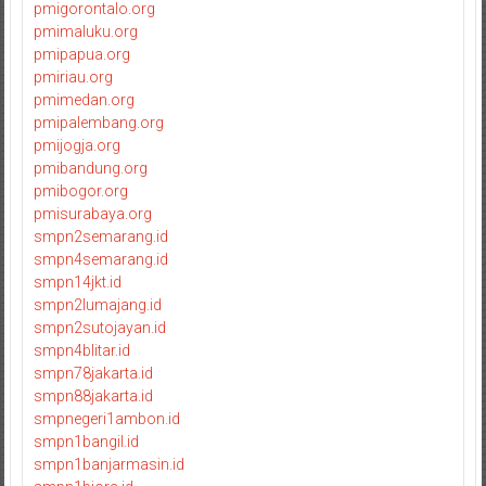
pmigorontalo.org
pmimaluku.org
pmipapua.org
pmiriau.org
pmimedan.org
pmipalembang.org
pmijogja.org
pmibandung.org
pmibogor.org
pmisurabaya.org
smpn2semarang.id
smpn4semarang.id
smpn14jkt.id
smpn2lumajang.id
smpn2sutojayan.id
smpn4blitar.id
smpn78jakarta.id
smpn88jakarta.id
smpnegeri1ambon.id
smpn1bangil.id
smpn1banjarmasin.id