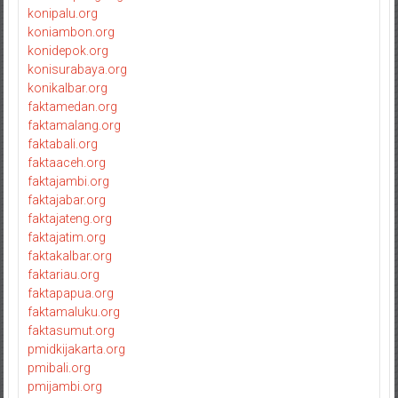
konipalu.org
koniambon.org
konidepok.org
konisurabaya.org
konikalbar.org
faktamedan.org
faktamalang.org
faktabali.org
faktaaceh.org
faktajambi.org
faktajabar.org
faktajateng.org
faktajatim.org
faktakalbar.org
faktariau.org
faktapapua.org
faktamaluku.org
faktasumut.org
pmidkijakarta.org
pmibali.org
pmijambi.org