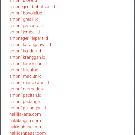
smpn1biora.id
smpnegeri1bobotsari.id
smpn1boyolali.id
smpn1gresik.id
smpn1jayapura.id
smpn1jember.id
smpnegeri1jepara.id
smpn1karanganyar.id
smpn1kendari.id
smpn1kranggan.id
smpn1lamongan.id
smpn1luwuk.id
smpn1madiun.id
smpn1manokwari.id
smpn1narmada.id
smpn1pacitan.id
smpn1padang.id
smpn1pailangga.id
haklijakarta.com
haklilangsa.com
haklisabang.com
haklidenpasar.com