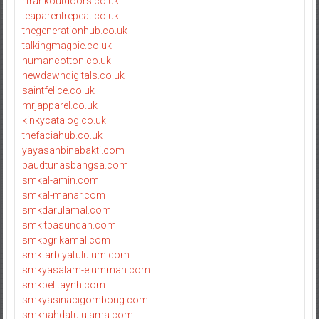
rfrankoutdoors.co.uk
teaparentrepeat.co.uk
thegenerationhub.co.uk
talkingmagpie.co.uk
humancotton.co.uk
newdawndigitals.co.uk
saintfelice.co.uk
mrjapparel.co.uk
kinkycatalog.co.uk
thefaciahub.co.uk
yayasanbinabakti.com
paudtunasbangsa.com
smkal-amin.com
smkal-manar.com
smkdarulamal.com
smkitpasundan.com
smkpgrikamal.com
smktarbiyatululum.com
smkyasalam-elummah.com
smkpelitaynh.com
smkyasinacigombong.com
smknahdatululama.com