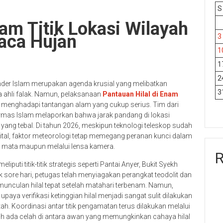
S
nam Titik Lokasi Wilayah
aca Hujan
3
1
1
2
der Islam merupakan agenda krusial yang melibatkan
3
 ahli falak. Namun, pelaksanaan
Pantauan Hilal di Enam
ni menghadapi tantangan alam yang cukup serius. Tim dari
rmas Islam melaporkan bahwa jarak pandang di lokasi
yang tebal. Di tahun 2026, meskipun teknologi teleskop sudah
gital, faktor meteorologi tetap memegang peranan kunci dalam
t mata maupun melalui lensa kamera.
R
puti titik-titik strategis seperti Pantai Anyer, Bukit Syekh
ak sore hari, petugas telah menyiagakan perangkat teodolit dan
unculan hilal tepat setelah matahari terbenam. Namun,
a verifikasi ketinggian hilal menjadi sangat sulit dilakukan
ah. Koordinasi antar titik pengamatan terus dilakukan melalui
ah ada celah di antara awan yang memungkinkan cahaya hilal