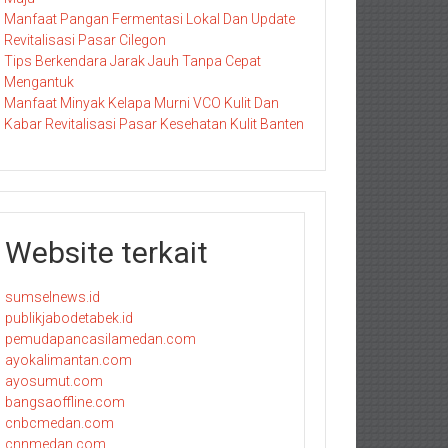
Manfaat Pangan Fermentasi Lokal Dan Update
Revitalisasi Pasar Cilegon
Tips Berkendara Jarak Jauh Tanpa Cepat
Mengantuk
Manfaat Minyak Kelapa Murni VCO Kulit Dan
Kabar Revitalisasi Pasar Kesehatan Kulit Banten
Website terkait
sumselnews.id
publikjabodetabek.id
pemudapancasilamedan.com
ayokalimantan.com
ayosumut.com
bangsaoffline.com
cnbcmedan.com
cnnmedan.com