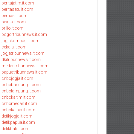
beritajatim.it.com
beritasatu.it.com
bernas.it.com
bisnis.it.com
brilio.it.com
bogortribunnews.it.com
jogjakompas.it.com
cekaja.it.com
jogjatribunnews.it.com
dkitribunnews.it.com
medantribunnews.it.com
papuatribunnews.it.com
cnbcjogja.it.com
cnbcbandung.it.com
cnbclampung.it.com
cnbckaltim.it.com
cnbcmedan.it.com
cnbckalbar.it.com
detikjogja.it.com
detikpapua.it.com
detikbali.it.com