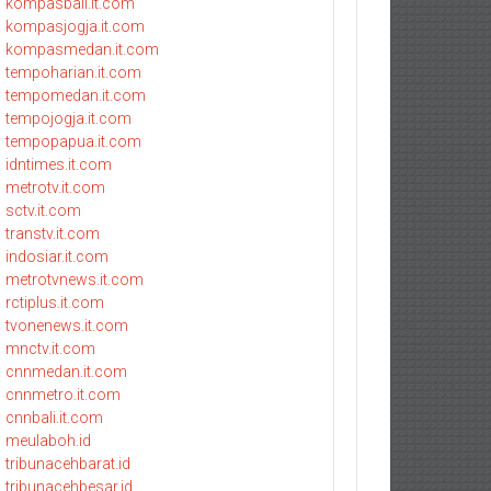
kompasbali.it.com
kompasjogja.it.com
kompasmedan.it.com
tempoharian.it.com
tempomedan.it.com
tempojogja.it.com
tempopapua.it.com
idntimes.it.com
metrotv.it.com
sctv.it.com
transtv.it.com
indosiar.it.com
metrotvnews.it.com
rctiplus.it.com
tvonenews.it.com
mnctv.it.com
cnnmedan.it.com
cnnmetro.it.com
cnnbali.it.com
meulaboh.id
tribunacehbarat.id
tribunacehbesar.id