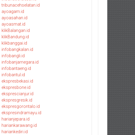
tribunacehselatan.id
ayoagam.id
ayoasahan.id
ayoasmat.id
klikBalangan.id
klikBandung.id
klikbanggai.id
infobangkalan.id
infobangli.id
infobanjarnegara.id
infobantaeng.id
infobantul.id
ekspresbekasi.id
ekspresbone.id
eksprescianjur.id
ekspresgresik.id
ekspresgorontalo.id
ekspresindramayu.id
harianjepara.id
hariankarawang.id
hariankediri.id