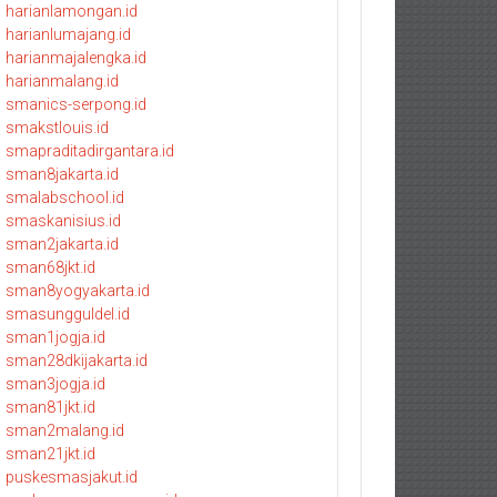
harianlamongan.id
harianlumajang.id
harianmajalengka.id
harianmalang.id
smanics-serpong.id
smakstlouis.id
smapraditadirgantara.id
sman8jakarta.id
smalabschool.id
smaskanisius.id
sman2jakarta.id
sman68jkt.id
sman8yogyakarta.id
smasungguldel.id
sman1jogja.id
sman28dkijakarta.id
sman3jogja.id
sman81jkt.id
sman2malang.id
sman21jkt.id
puskesmasjakut.id