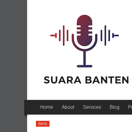
Lompat
ke
konten
Home
About
Services
Blog
P
Berita