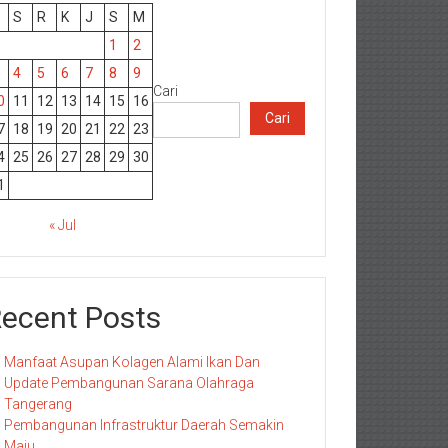
S
R
K
J
S
M
1
2
4
5
6
7
8
9
Cari
0
11
12
13
14
15
16
Cari
7
18
19
20
21
22
23
4
25
26
27
28
29
30
1
« Jul
ecent Posts
Manfaat Asupan Kolagen Alami Ikan Dan
Update Pembangunan Sarana Olahraga
Tangerang
Pembangunan Infrastruktur Daerah Semakin
Maju