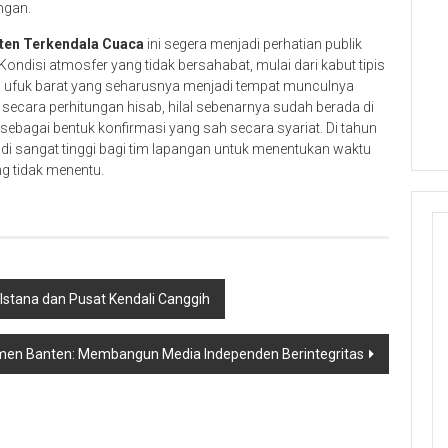
ngan.
ten Terkendala Cuaca
ini segera menjadi perhatian publik
ondisi atmosfer yang tidak bersahabat, mulai dari kabut tipis
u ufuk barat yang seharusnya menjadi tempat munculnya
secara perhitungan hisab, hilal sebenarnya sudah berada di
sebagai bentuk konfirmasi yang sah secara syariat. Di tahun
di sangat tinggi bagi tim lapangan untuk menentukan waktu
ng tidak menentu.
stana dan Pusat Kendali Canggih
men Banten: Membangun Media Independen Berintegritas