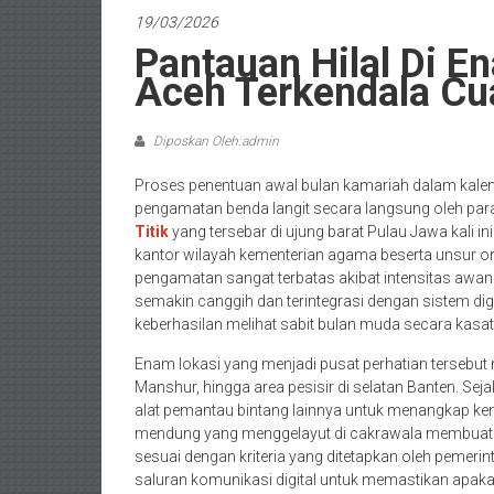
19/03/2026
Pantauan Hilal Di E
Aceh Terkendala Cu
Diposkan Oleh:admin
Proses penentuan awal bulan kamariah dalam kalen
pengamatan benda langit secara langsung oleh para
Titik
yang tersebar di ujung barat Pulau Jawa kali i
kantor wilayah kementerian agama beserta unsur o
pengamatan sangat terbatas akibat intensitas awan 
semakin canggih dan terintegrasi dengan sistem di
keberhasilan melihat sabit bulan muda secara kasa
Enam lokasi yang menjadi pusat perhatian tersebut meli
Manshur, hingga area pesisir di selatan Banten. Sej
alat pemantau bintang lainnya untuk menangkap kem
mendung yang menggelayut di cakrawala membuat upay
sesuai dengan kriteria yang ditetapkan oleh pemerint
saluran komunikasi digital untuk memastikan apak