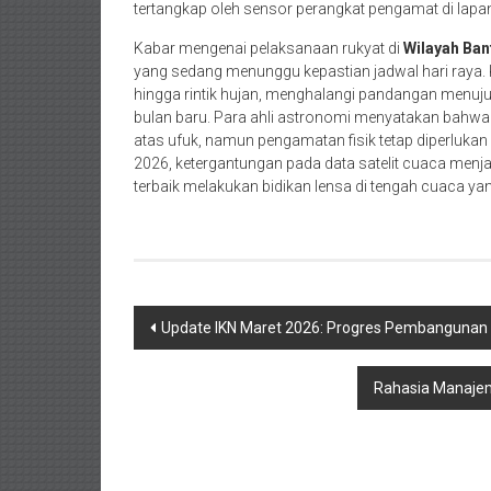
tertangkap oleh sensor perangkat pengamat di lapa
Kabar mengenai pelaksanaan rukyat di
Wilayah Ban
yang sedang menunggu kepastian jadwal hari raya. K
hingga rintik hujan, menghalangi pandangan menuj
bulan baru. Para ahli astronomi menyatakan bahwa 
atas ufuk, namun pengamatan fisik tetap diperlukan 
2026, ketergantungan pada data satelit cuaca menja
terbaik melakukan bidikan lensa di tengah cuaca ya
Navigasi
Update IKN Maret 2026: Progres Pembangunan I
pos
Rahasia Manaje