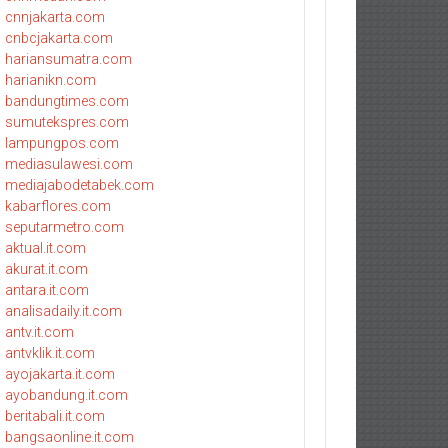
cnnjakarta.com
cnbcjakarta.com
hariansumatra.com
harianikn.com
bandungtimes.com
sumutekspres.com
lampungpos.com
mediasulawesi.com
mediajabodetabek.com
kabarflores.com
seputarmetro.com
aktual.it.com
akurat.it.com
antara.it.com
analisadaily.it.com
antv.it.com
antvklik.it.com
ayojakarta.it.com
ayobandung.it.com
beritabali.it.com
bangsaonline.it.com