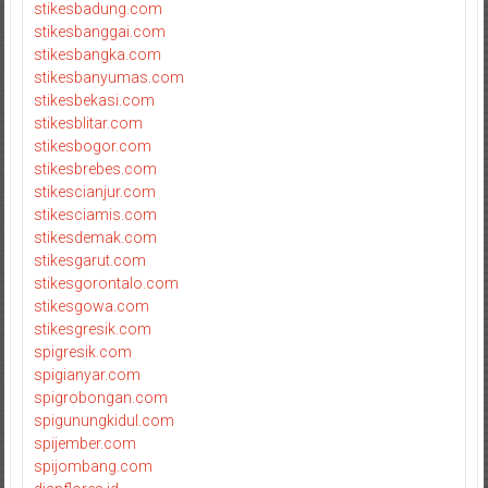
stikesbadung.com
stikesbanggai.com
stikesbangka.com
stikesbanyumas.com
stikesbekasi.com
stikesblitar.com
stikesbogor.com
stikesbrebes.com
stikescianjur.com
stikesciamis.com
stikesdemak.com
stikesgarut.com
stikesgorontalo.com
stikesgowa.com
stikesgresik.com
spigresik.com
spigianyar.com
spigrobongan.com
spigunungkidul.com
spijember.com
spijombang.com