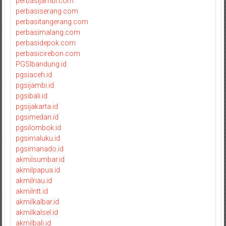
perbasijambi.com
perbasiserang.com
perbasitangerang.com
perbasimalang.com
perbasidepok.com
perbasicirebon.com
PGSIbandung.id
pgsiaceh.id
pgsijambi.id
pgsibali.id
pgsijakarta.id
pgsimedan.id
pgsilombok.id
pgsimaluku.id
pgsimanado.id
akmilsumbar.id
akmilpapua.id
akmilriau.id
akmilntt.id
akmilkalbar.id
akmilkalsel.id
akmilbali.id