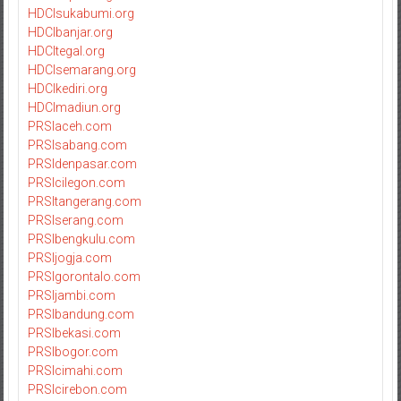
HDCIsukabumi.org
HDCIbanjar.org
HDCItegal.org
HDCIsemarang.org
HDCIkediri.org
HDCImadiun.org
PRSIaceh.com
PRSIsabang.com
PRSIdenpasar.com
PRSIcilegon.com
PRSItangerang.com
PRSIserang.com
PRSIbengkulu.com
PRSIjogja.com
PRSIgorontalo.com
PRSIjambi.com
PRSIbandung.com
PRSIbekasi.com
PRSIbogor.com
PRSIcimahi.com
PRSIcirebon.com