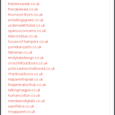
thenewsweek.co.uk
thecakewala.co.uk
thomson-thorn.co.uk
wrestlingagrees.co.uk
underneathfoiled.co.uk
spanosconcerns.co.uk
telecomblue.co.uk
house-of-hampers.co.uk
yumekanzashi.co.uk
fatnanas.co.uk
emilykatedesign.co.uk
crossfelloutdoors.co.uk
yorkroadreconditioned.co.uk
rfrankoutdoors.co.uk
teaparentrepeat.co.uk
thegenerationhub.co.uk
talkingmagpie.co.uk
humancotton.co.uk
newdawndigitals.co.uk
saintfelice.co.uk
mrjapparel.co.uk