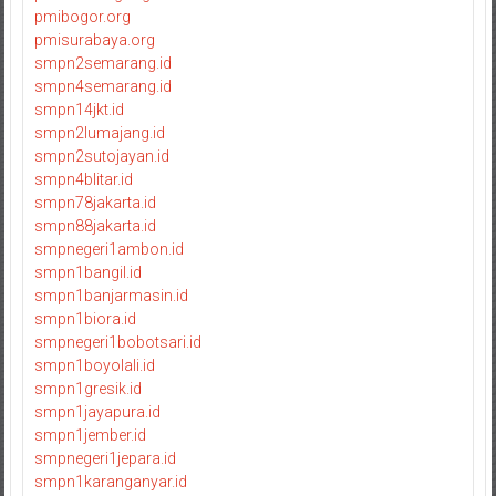
pmibogor.org
pmisurabaya.org
smpn2semarang.id
smpn4semarang.id
smpn14jkt.id
smpn2lumajang.id
smpn2sutojayan.id
smpn4blitar.id
smpn78jakarta.id
smpn88jakarta.id
smpnegeri1ambon.id
smpn1bangil.id
smpn1banjarmasin.id
smpn1biora.id
smpnegeri1bobotsari.id
smpn1boyolali.id
smpn1gresik.id
smpn1jayapura.id
smpn1jember.id
smpnegeri1jepara.id
smpn1karanganyar.id