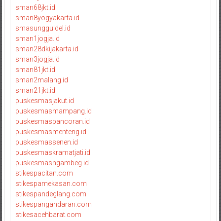
sman68jkt.id
sman8yogyakarta.id
smasungguldel.id
sman1jogja.id
sman28dkijakarta.id
sman3jogja.id
sman81jkt.id
sman2malang.id
sman21jkt.id
puskesmasjakut.id
puskesmasmampang.id
puskesmaspancoran.id
puskesmasmenteng.id
puskesmassenen.id
puskesmaskramatjati.id
puskesmasngambeg.id
stikespacitan.com
stikespamekasan.com
stikespandeglang.com
stikespangandaran.com
stikesacehbarat.com