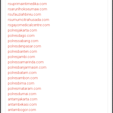
rsuprimaintimedika.com
rsarunlhokseumaw.com
rsufauziahbireu.com
rsumumcitrahusada.com
rsgayomedicalcentre.com
polresjakarta.com
polresdago.com
polressabang.com
polresdenpasar.com
polresbanten.com
polresjambi.com
polressamarinda.com
polresbanjarmasin.com
polresbatam.com
polresambon.com
polresbima.com
polresmataram.com
polresdumai.com
antamjakarta.com
antambekasi.com
antambogor.com