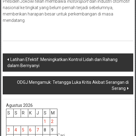
Presiden Jokowi telah membawa
motorsport
dan industri otomotif
nasional ke tingkat yang belum pernah terjadi sebelumnya,
memberikan harapan besar untuk perkembangan di masa
mendatang.
Navigasi
Latihan Efektif: Meningkatkan Kontrol Lidah dan Rahang
dalam Bernyanyi
pos
ODGJ Mengamuk: Tetangga Luka Kritis Akibat Serangan di
Serang
Agustus 2026
S
S
R
K
J
S
M
1
2
3
4
5
6
7
8
9
Cari