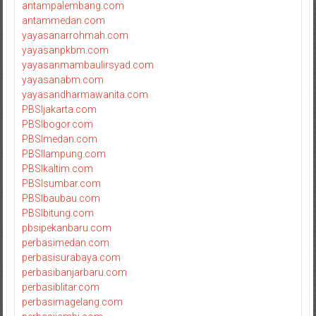
antampalembang.com
antammedan.com
yayasanarrohmah.com
yayasanpkbm.com
yayasanmambaulirsyad.com
yayasanabm.com
yayasandharmawanita.com
PBSIjakarta.com
PBSIbogor.com
PBSImedan.com
PBSIlampung.com
PBSIkaltim.com
PBSIsumbar.com
PBSIbaubau.com
PBSIbitung.com
pbsipekanbaru.com
perbasimedan.com
perbasisurabaya.com
perbasibanjarbaru.com
perbasiblitar.com
perbasimagelang.com