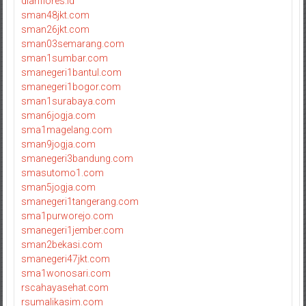
dianflores.id
sman48jkt.com
sman26jkt.com
sman03semarang.com
sman1sumbar.com
smanegeri1bantul.com
smanegeri1bogor.com
sman1surabaya.com
sman6jogja.com
sma1magelang.com
sman9jogja.com
smanegeri3bandung.com
smasutomo1.com
sman5jogja.com
smanegeri1tangerang.com
sma1purworejo.com
smanegeri1jember.com
sman2bekasi.com
smanegeri47jkt.com
sma1wonosari.com
rscahayasehat.com
rsumalikasim.com