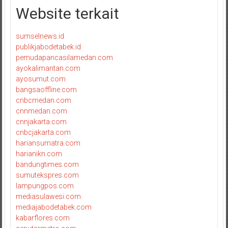
Website terkait
sumselnews.id
publikjabodetabek.id
pemudapancasilamedan.com
ayokalimantan.com
ayosumut.com
bangsaoffline.com
cnbcmedan.com
cnnmedan.com
cnnjakarta.com
cnbcjakarta.com
hariansumatra.com
harianikn.com
bandungtimes.com
sumutekspres.com
lampungpos.com
mediasulawesi.com
mediajabodetabek.com
kabarflores.com