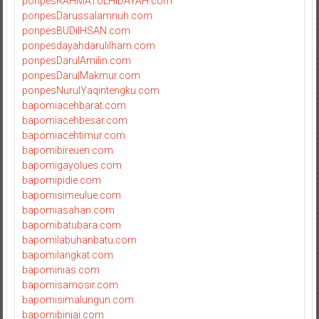
ponpesRAHMATULHIDAYAH.com
ponpesDarussalamnuh.com
ponpesBUDiIHSAN.com
ponpesdayahdarulilham.com
ponpesDarulAmilin.com
ponpesDarulMakmur.com
ponpesNurulYaqintengku.com
bapomiacehbarat.com
bapomiacehbesar.com
bapomiacehtimur.com
bapomibireuen.com
bapomigayolues.com
bapomipidie.com
bapomisimeulue.com
bapomiasahan.com
bapomibatubara.com
bapomilabuhanbatu.com
bapomilangkat.com
bapominias.com
bapomisamosir.com
bapomisimalungun.com
bapomibinjai.com