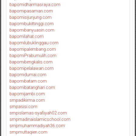
bapomidharmasraya.com
bapomipasaman.com
bapomisijunjung.com
bapomibukittinggi.com
bapomibanyuasin.com
bapomilahat.com
bapomilubuklinggau.com
bapomipalembang.com
bapomiPrabumulih.com
bapomibengkalis.com
bapomipelalawan.com
bapomidumai.com
bapomibatam.com
bapomibatanghari.com
bapomijambi.com
smpadikirma.com
smpasisi.com
smpislamas-syafiiyah02.com
smpmadinaislamicschool.com
smpmuhammadiyah36.com
smpmuttaqien.com