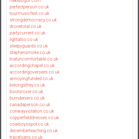
haklibogor.com
perfectperson.co.uk
tourmusicfest.co.uk
strongdemocracy.co.uk
dronetotal.co.uk
partycurrent.co.uk
lightalso.co.uk
sleepyguards.co.uk
stephensmoke.co.uk
trialuncomfortable.co.uk
accordingchapel.co.uk
accordingoversees.co.uk
annoyingfunded.co.uk
belongsthey.co.uk
bootsrover.co.uk
burndeniers.co.uk
canadaperson.co.uk
conwayviolation.co.uk
copperfielddresses.co.uk
cowboysspot.co.uk
decemberteaching.co.uk
traceloans.co.uk