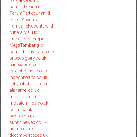
BelajarKebun.id
sahabatkebun.id
ForumPerkebunan.id
PanenKebun.id
TambangNusantara.id
MineralMaju.id
EnergiTambang.id
MegaTambang.id
causedcalaveras.co.uk
bribedbigotry.co.uk
easecane.co.uk
extolshosting.co.uk
incognitoarts.co.uk
itchyrobotapps.co.uk
alshamel.co.uk
milfcams.co.uk
mosaicminds.co.uk
colim.co.uk
nextbiz.co.uk
sunshineweb.co.uk
aohub.co.uk
decemberfest.co.uk