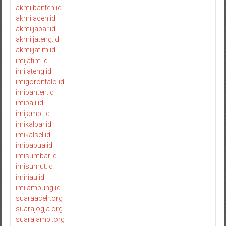
akmilbanten.id
akmilaceh.id
akmiljabar.id
akmiljateng.id
akmiljatim.id
imijatim.id
imijateng.id
imigorontalo.id
imibanten.id
imibali.id
imijambi.id
imikalbar.id
imikalsel.id
imipapua.id
imisumbar.id
imisumut.id
imiriau.id
imilampung.id
suaraaceh.org
suarajogja.org
suarajambi.org