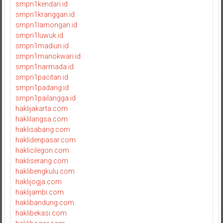
smpn1kendari.id
smpn1kranggan.id
smpn1lamongan.id
smpn1luwuk.id
smpn1madiun.id
smpn1manokwari.id
smpn1narmada.id
smpn1pacitan.id
smpn1padang.id
smpn1pailangga.id
haklijakarta.com
haklilangsa.com
haklisabang.com
haklidenpasar.com
haklicilegon.com
hakliserang.com
haklibengkulu.com
haklijogja.com
haklijambi.com
haklibandung.com
haklibekasi.com