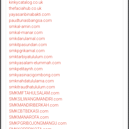
kinkycatalog.co.uk
thefaciahub.co.uk
yayasanbinabakti.com
paudtunasbangsa.com
smkal-amin.com
smkal-manar.com
smkdarulamal.com
smkitpasundan.com
smkpgrikamal.com
smktarbiyatululum.com
smkyasalam-elummah.com
smkpelitaynh.com
smkyasinacigombong.com
smknahdatululama.com
smkitraudhatululum.com
SMKMIFTAHULSALAM.com
SMKSILIWANGIMANDIRI.com
SMKMANDIRIBERKAH.com
SMKCBTBEKASI.com
SMKMANAROFA.com
SMKPGRIBOJONGMANGU.com