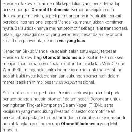
Presiden Jokowi dinilai memiliki kepedulian yang besar terhadap
perkembangan
Otomotif Indonesia
. Berbagai kebijakan dan
dukungan pemerintah, seperti pembangunan infrastruktur sirkuit
berskala internasional seperti Mandalika, menunjukkan komitmen
nyata. Beliau tidak hanya melihat otomotif sebagai alat transportasi,
tetapi juga sebagai sektor yang berpotensi besar dalam ekonomi
kreatif dan pariwisata, sebuah
visi yang luas
.
Kehadiran Sirkuit Mandalika adalah salah satu
legacy
terbesar
Presiden Jokowi bagi
Otomotif Indonesia
. Sirkuit ini telah sukses
menjadi tuan rumah
event
balap motor dunia sekelas MotoGP dan
WorldSBK, mengangkat citra Indonesia di mata internasional. Ini
adalah bukti nyata keberanian dan dukungan pemerintah dalam
merealisasikan mimpi besar
motorsport
nasional.
Selain infrastruktur, perhatian Presiden Jokowi juga terlihat pada
pengembangan industri otomotif dalam negeri. Dorongan untuk
peningkatan Tingkat Komponen Dalam Negeri (TKDN), serta
kebijakan yang mendukung investasi di sektor otomotif, telah
berkontribusi pada pertumbuhan industri manufaktur kendaraan. Ini
adalah langkah penting menuju
Otomotif Indonesia
yang lebih
mandiri.