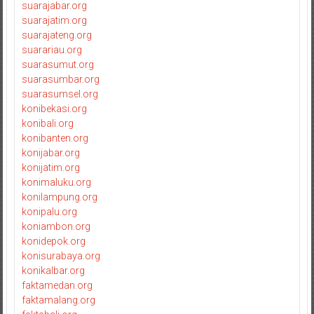
suarajabar.org
suarajatim.org
suarajateng.org
suarariau.org
suarasumut.org
suarasumbar.org
suarasumsel.org
konibekasi.org
konibali.org
konibanten.org
konijabar.org
konijatim.org
konimaluku.org
konilampung.org
konipalu.org
koniambon.org
konidepok.org
konisurabaya.org
konikalbar.org
faktamedan.org
faktamalang.org