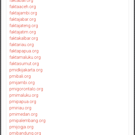
faktabali.org
faktaaceh.org
faktajambi.org
faktajabar.org
faktajateng.org
faktajatim.org
faktakalbar.org
faktariau.org
faktapapua.org
faktamaluku.org
faktasumut.org
pmidkijakarta.org
pmibali.org
pmijambi.org
pmigorontalo.org
pmimaluku.org
pmipapua.org
pmiriau.org
pmimedan.org
pmipalembang.org
pmijogja.org
pmibandung.org