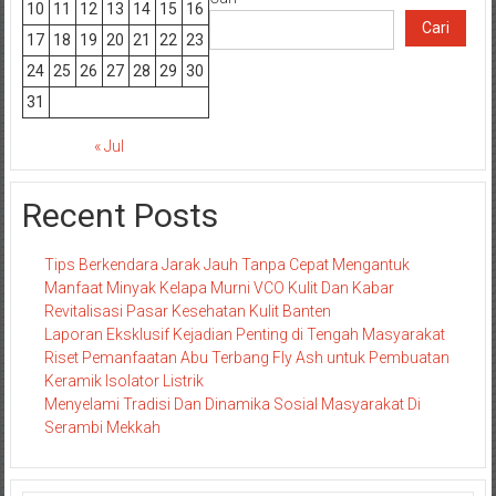
10
11
12
13
14
15
16
Cari
17
18
19
20
21
22
23
24
25
26
27
28
29
30
31
« Jul
Recent Posts
Tips Berkendara Jarak Jauh Tanpa Cepat Mengantuk
Manfaat Minyak Kelapa Murni VCO Kulit Dan Kabar
Revitalisasi Pasar Kesehatan Kulit Banten
Laporan Eksklusif Kejadian Penting di Tengah Masyarakat
Riset Pemanfaatan Abu Terbang Fly Ash untuk Pembuatan
Keramik Isolator Listrik
Menyelami Tradisi Dan Dinamika Sosial Masyarakat Di
Serambi Mekkah