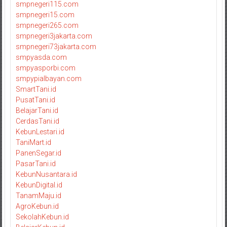
smpnegeri115.com
smpnegeri15.com
smpnegeri265.com
smpnegeri3jakarta.com
smpnegeri73jakarta.com
smpyasda.com
smpyasporbi.com
smpypialbayan.com
SmartTani.id
PusatTani.id
BelajarTani.id
CerdasTani.id
KebunLestari.id
TaniMart.id
PanenSegar.id
PasarTani.id
KebunNusantara.id
KebunDigital.id
TanamMaju.id
AgroKebun.id
SekolahKebun.id