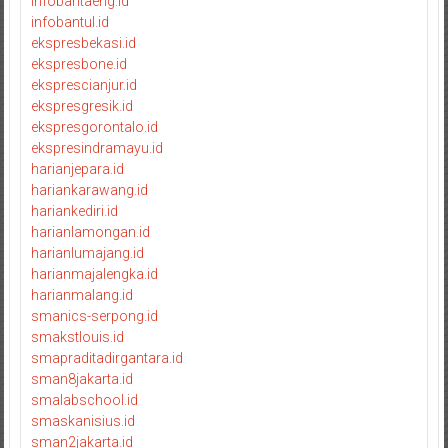
infobantaeng.id
infobantul.id
ekspresbekasi.id
ekspresbone.id
eksprescianjur.id
ekspresgresik.id
ekspresgorontalo.id
ekspresindramayu.id
harianjepara.id
hariankarawang.id
hariankediri.id
harianlamongan.id
harianlumajang.id
harianmajalengka.id
harianmalang.id
smanics-serpong.id
smakstlouis.id
smapraditadirgantara.id
sman8jakarta.id
smalabschool.id
smaskanisius.id
sman2jakarta.id