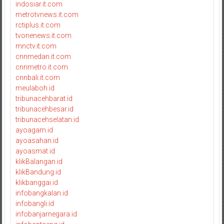
indosiar.it.com
metrotvnews.it.com
rctiplus.it.com
tvonenews.it.com
mnctv.it.com
cnnmedan.it.com
cnnmetro.it.com
cnnbali.it.com
meulaboh.id
tribunacehbarat.id
tribunacehbesar.id
tribunacehselatan.id
ayoagam.id
ayoasahan.id
ayoasmat.id
klikBalangan.id
klikBandung.id
klikbanggai.id
infobangkalan.id
infobangli.id
infobanjarnegara.id