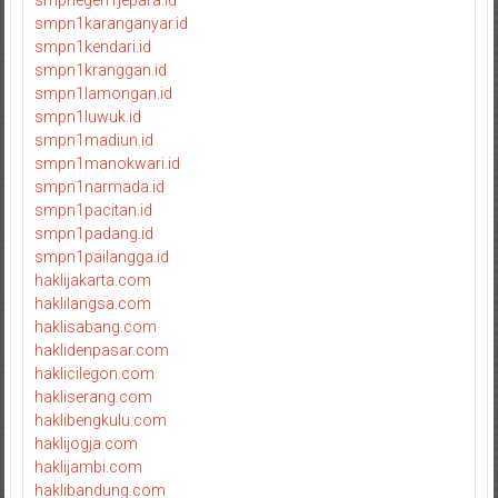
smpnegeri1jepara.id
smpn1karanganyar.id
smpn1kendari.id
smpn1kranggan.id
smpn1lamongan.id
smpn1luwuk.id
smpn1madiun.id
smpn1manokwari.id
smpn1narmada.id
smpn1pacitan.id
smpn1padang.id
smpn1pailangga.id
haklijakarta.com
haklilangsa.com
haklisabang.com
haklidenpasar.com
haklicilegon.com
hakliserang.com
haklibengkulu.com
haklijogja.com
haklijambi.com
haklibandung.com