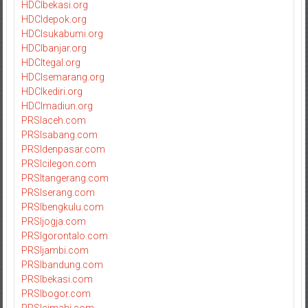
HDCIbekasi.org
HDCIdepok.org
HDCIsukabumi.org
HDCIbanjar.org
HDCItegal.org
HDCIsemarang.org
HDCIkediri.org
HDCImadiun.org
PRSIaceh.com
PRSIsabang.com
PRSIdenpasar.com
PRSIcilegon.com
PRSItangerang.com
PRSIserang.com
PRSIbengkulu.com
PRSIjogja.com
PRSIgorontalo.com
PRSIjambi.com
PRSIbandung.com
PRSIbekasi.com
PRSIbogor.com