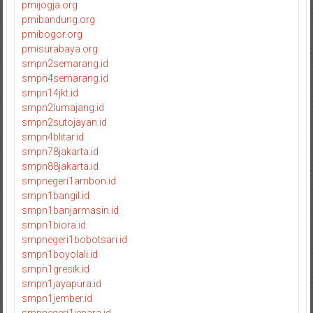
pmijogja.org
pmibandung.org
pmibogor.org
pmisurabaya.org
smpn2semarang.id
smpn4semarang.id
smpn14jkt.id
smpn2lumajang.id
smpn2sutojayan.id
smpn4blitar.id
smpn78jakarta.id
smpn88jakarta.id
smpnegeri1ambon.id
smpn1bangil.id
smpn1banjarmasin.id
smpn1biora.id
smpnegeri1bobotsari.id
smpn1boyolali.id
smpn1gresik.id
smpn1jayapura.id
smpn1jember.id