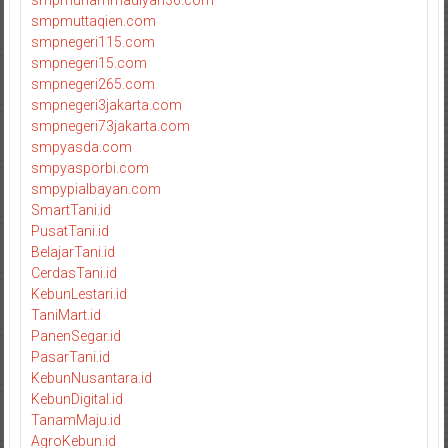
smpmuhammadiyah36.com
smpmuttaqien.com
smpnegeri115.com
smpnegeri15.com
smpnegeri265.com
smpnegeri3jakarta.com
smpnegeri73jakarta.com
smpyasda.com
smpyasporbi.com
smpypialbayan.com
SmartTani.id
PusatTani.id
BelajarTani.id
CerdasTani.id
KebunLestari.id
TaniMart.id
PanenSegar.id
PasarTani.id
KebunNusantara.id
KebunDigital.id
TanamMaju.id
AgroKebun.id