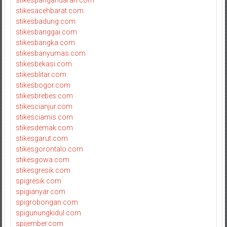
stikespangandaran.com
stikesacehbarat.com
stikesbadung.com
stikesbanggai.com
stikesbangka.com
stikesbanyumas.com
stikesbekasi.com
stikesblitar.com
stikesbogor.com
stikesbrebes.com
stikescianjur.com
stikesciamis.com
stikesdemak.com
stikesgarut.com
stikesgorontalo.com
stikesgowa.com
stikesgresik.com
spigresik.com
spigianyar.com
spigrobongan.com
spigunungkidul.com
spijember.com