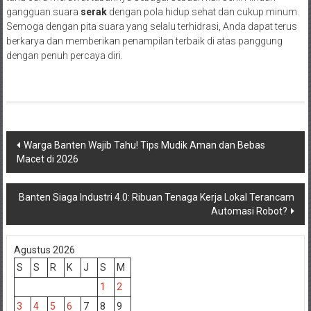
gangguan suara
serak
dengan pola hidup sehat dan cukup minum.
Semoga dengan pita suara yang selalu terhidrasi, Anda dapat terus
berkarya dan memberikan penampilan terbaik di atas panggung
dengan penuh percaya diri.
Navigasi
Warga Banten Wajib Tahu! Tips Mudik Aman dan Bebas
Macet di 2026
pos
Banten Siaga Industri 4.0: Ribuan Tenaga Kerja Lokal Terancam
Automasi Robot?
Agustus 2026
S
S
R
K
J
S
M
1
2
3
4
5
6
7
8
9