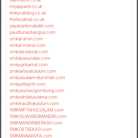
saintfelice.co.uk
mrjapparel.co.uk
kinkycatalog.co.uk
thefaciahub.co.uk
yayasanbinabakti.com
paudtunasbangsa.com
smkal-amin.com
smkal-manar.com
smkdarulamal.com
smkitpasundan.com
smkpgrikamal.com
smktarbiyatululum.com
smkyasalam-elummah.com
smkpelitaynh.com
smkyasinacigombong.com
smknahdatululama.com
smkitraudhatululum.com
SMKMIFTAHULSALAM.com
SMKSILIWANGIMANDIRI.com
SMKMANDIRIBERKAH.com
SMKCBTBEKASI.com
SMKMANAROFA.com