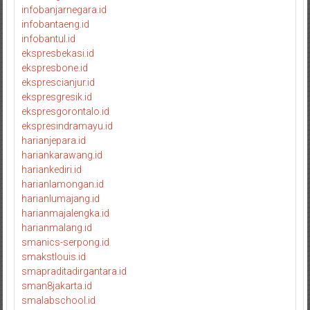
infobanjarnegara.id
infobantaeng.id
infobantul.id
ekspresbekasi.id
ekspresbone.id
eksprescianjur.id
ekspresgresik.id
ekspresgorontalo.id
ekspresindramayu.id
harianjepara.id
hariankarawang.id
hariankediri.id
harianlamongan.id
harianlumajang.id
harianmajalengka.id
harianmalang.id
smanics-serpong.id
smakstlouis.id
smapraditadirgantara.id
sman8jakarta.id
smalabschool.id