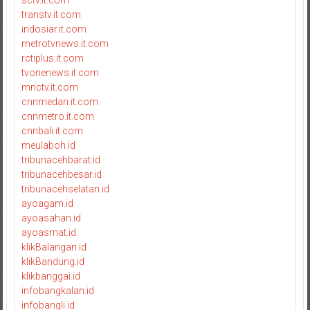
sctv.it.com
transtv.it.com
indosiar.it.com
metrotvnews.it.com
rctiplus.it.com
tvonenews.it.com
mnctv.it.com
cnnmedan.it.com
cnnmetro.it.com
cnnbali.it.com
meulaboh.id
tribunacehbarat.id
tribunacehbesar.id
tribunacehselatan.id
ayoagam.id
ayoasahan.id
ayoasmat.id
klikBalangan.id
klikBandung.id
klikbanggai.id
infobangkalan.id
infobangli.id