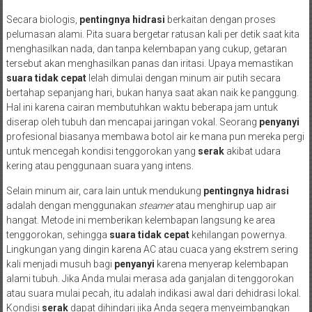
Secara biologis,
pentingnya hidrasi
berkaitan dengan proses
pelumasan alami. Pita suara bergetar ratusan kali per detik saat kita
menghasilkan nada, dan tanpa kelembapan yang cukup, getaran
tersebut akan menghasilkan panas dan iritasi. Upaya memastikan
suara tidak cepat
lelah dimulai dengan minum air putih secara
bertahap sepanjang hari, bukan hanya saat akan naik ke panggung.
Hal ini karena cairan membutuhkan waktu beberapa jam untuk
diserap oleh tubuh dan mencapai jaringan vokal. Seorang
penyanyi
profesional biasanya membawa botol air ke mana pun mereka pergi
untuk mencegah kondisi tenggorokan yang
serak
akibat udara
kering atau penggunaan suara yang intens.
Selain minum air, cara lain untuk mendukung
pentingnya hidrasi
adalah dengan menggunakan
steamer
atau menghirup uap air
hangat. Metode ini memberikan kelembapan langsung ke area
tenggorokan, sehingga
suara tidak cepat
kehilangan powernya.
Lingkungan yang dingin karena AC atau cuaca yang ekstrem sering
kali menjadi musuh bagi
penyanyi
karena menyerap kelembapan
alami tubuh. Jika Anda mulai merasa ada ganjalan di tenggorokan
atau suara mulai pecah, itu adalah indikasi awal dari dehidrasi lokal.
Kondisi
serak
dapat dihindari jika Anda segera menyeimbangkan