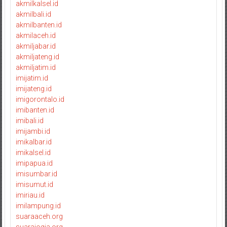
akmilkalsel.id
akmilbali.id
akmilbanten.id
akmilaceh.id
akmiljabar.id
akmiljateng.id
akmiljatim.id
imijatim.id
imijateng.id
imigorontalo.id
imibanten.id
imibali.id
imijambi.id
imikalbar.id
imikalsel.id
imipapua.id
imisumbar.id
imisumut.id
imiriau.id
imilampung.id
suaraaceh.org