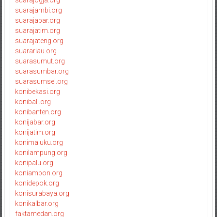
suarajogja.org
suarajambi.org
suarajabar.org
suarajatim.org
suarajateng.org
suarariau.org
suarasumut.org
suarasumbar.org
suarasumsel.org
konibekasi.org
konibali.org
konibanten.org
konijabar.org
konijatim.org
konimaluku.org
konilampung.org
konipalu.org
koniambon.org
konidepok.org
konisurabaya.org
konikalbar.org
faktamedan.org