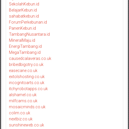
SekolahKebun.id
BelajarKebun.id
sahabatkebun.id
ForumPerkebunan.id
PanenKebun.id
TambangNusantara.id
MineralMaju.id
EnergiTambang.id
MegaTambang.id
causedcalaveras.co.uk
bribedbigotry.co.uk
easecane.co.uk
extolshosting.co.uk
incognitoarts.co.uk
itchyrobotapps.co.uk
alshamel.co.uk
milfcams.co.uk
mosaicminds.co.uk
colim.co.uk
nextbiz.co.uk
sunshineweb.co.uk