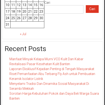
Cari
10
11
12
13
14
15
16
Cari
17
18
19
20
21
22
23
24
25
26
27
28
29
30
31
« Jul
Recent Posts
Manfaat Minyak Kelapa Murni VCO Kulit Dan Kabar
Revitalisasi Pasar Kesehatan Kulit Banten
Laporan Eksklusif Kejadian Penting di Tengah Masyarakat
Riset Pemanfaatan Abu Terbang Fly Ash untuk Pembuatan
Keramik Isolator Listrik
Menyelami Tradisi Dan Dinamika Sosial Masyarakat Di
Serambi Mekkah
Sorotan Harga Kebutuhan Pokok dan Daya Beli Warga Suara
Banten