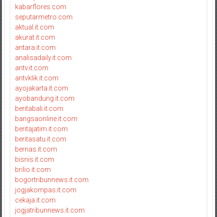
kabarflores.com
seputarmetro.com
aktual.it.com
akurat.it.com
antara.it.com
analisadaily.it.com
antv.it.com
antvklik.it.com
ayojakarta.it.com
ayobandung.it.com
beritabali.it.com
bangsaonline.it.com
beritajatim.it.com
beritasatu.it.com
bernas.it.com
bisnis.it.com
brilio.it.com
bogortribunnews.it.com
jogjakompas.it.com
cekaja.it.com
jogjatribunnews.it.com