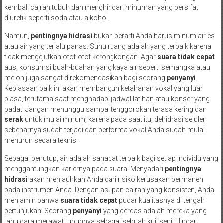
kembali cairan tubuh dan menghindari minuman yang bersifat
diuretik seperti soda atau alkohol.
Namun,
pentingnya hidrasi
bukan berarti Anda harus minum air es
atau air yang terlalu panas. Suhu ruang adalah yang terbaik karena
tidak mengejutkan otot-otot kerongkongan. Agar
suara tidak cepat
aus, konsumsi buah-buahan yang kaya air seperti semangka atau
melon juga sangat direkomendasikan bagi seorang
penyanyi
.
Kebiasaan baik ini akan membangun ketahanan vokal yang luar
biasa, terutama saat menghadapi jadwal latihan atau konser yang
padat. Jangan menunggu sampai tenggorokan terasa kering dan
serak
untuk mulai minum, karena pada saat itu, dehidrasi seluler
sebenarnya sudah terjadi dan performa vokal Anda sudah mulai
menurun secara teknis.
Sebagai penutup, air adalah sahabat terbaik bagi setiap individu yang
menggantungkan kariernya pada suara. Menyadari
pentingnya
hidrasi
akan menjauhkan Anda dari risiko kerusakan permanen
pada instrumen Anda. Dengan asupan cairan yang konsisten, Anda
menjamin bahwa
suara tidak cepat
pudar kualitasnya di tengah
pertunjukan. Seorang
penyanyi
yang cerdas adalah mereka yang
tahu cara merawat tubuhnya sebagai sebuah kuil seni. Hindari