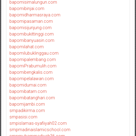
bapomisimalungun.com
bapomibinjai.com
bapomidharmasraya.com
bapomipasaman.com
bapomisijunjung.com
bapomibukittinggi.com
bapomibanyuasin.com
bapomilahat.com
bapomilubuklinggau.com
bapomipalembang.com
bapomiPrabumulih.com
bapomibengkalis.com
bapomipelalawan.com
bapomidumai.com
bapomibatam.com
bapomibatanghari.com
bapomijambi.com
smpadikirma.com
smpasisi.com
smpislamas-syafiiyah02.com
smpmadinaislamicschool.com