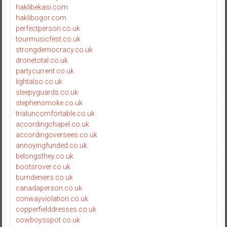
haklibekasi.com
haklibogor.com
perfectperson.co.uk
tourmusicfest.co.uk
strongdemocracy.co.uk
dronetotal.co.uk
partycurrent.co.uk
lightalso.co.uk
sleepyguards.co.uk
stephensmoke.co.uk
trialuncomfortable.co.uk
accordingchapel.co.uk
accordingoversees.co.uk
annoyingfunded.co.uk
belongsthey.co.uk
bootsrover.co.uk
burndeniers.co.uk
canadaperson.co.uk
conwayviolation.co.uk
copperfielddresses.co.uk
cowboysspot.co.uk