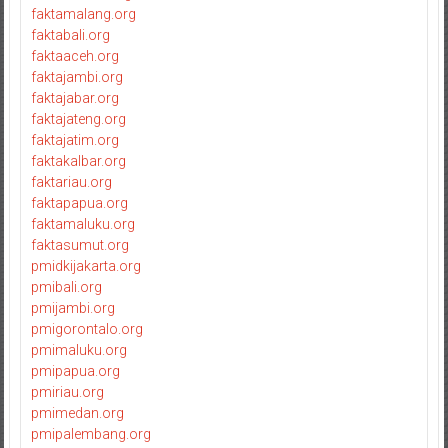
faktamalang.org
faktabali.org
faktaaceh.org
faktajambi.org
faktajabar.org
faktajateng.org
faktajatim.org
faktakalbar.org
faktariau.org
faktapapua.org
faktamaluku.org
faktasumut.org
pmidkijakarta.org
pmibali.org
pmijambi.org
pmigorontalo.org
pmimaluku.org
pmipapua.org
pmiriau.org
pmimedan.org
pmipalembang.org