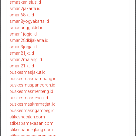
smaskanisius.id
sman2jakarta.id
sman68jkt.id
sman8yogyakarta.id
smasungguldel.id
sman1jogja.id
sman28dkijakarta.id
sman3jogja.id
sman81jkt.id
sman2malang.id
sman21jkt.id
puskesmasjakut.id
puskesmasmampang.id
puskesmaspancoran.id
puskesmasmenteng.id
puskesmassenen.id
puskesmaskramatjati.id
puskesmasngambeg.id
stikespacitan.com
stikespamekasan.com
stikespandeglang.com