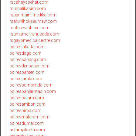
rscahayasehat.com
rsumalikasim.com
rsuprimaintimedika.com
rsarunlhokseumaw.com
rsufauziahbireu.com
rsumumcitrahusada.com
rsgayomedicalcentre.com
polresjakarta.com
polresdago.com
polressabang.com
polresdenpasar.com
polresbanten.com
polresjambi.com
polressamarinda.com
polresbanjarmasin.com
polresbatam.com
polresambon.com
polresbima.com
polresmataram.com
polresdumai.com
antamjakarta.com