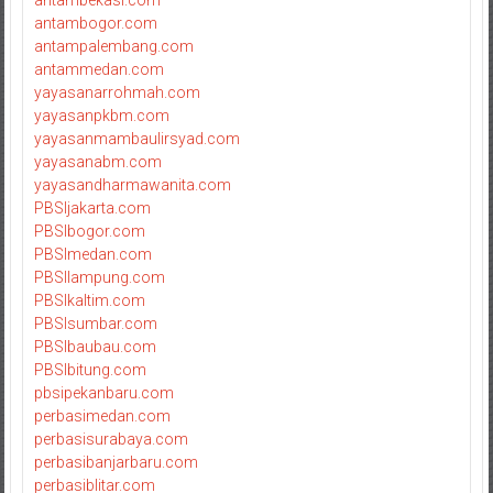
antambekasi.com
antambogor.com
antampalembang.com
antammedan.com
yayasanarrohmah.com
yayasanpkbm.com
yayasanmambaulirsyad.com
yayasanabm.com
yayasandharmawanita.com
PBSIjakarta.com
PBSIbogor.com
PBSImedan.com
PBSIlampung.com
PBSIkaltim.com
PBSIsumbar.com
PBSIbaubau.com
PBSIbitung.com
pbsipekanbaru.com
perbasimedan.com
perbasisurabaya.com
perbasibanjarbaru.com
perbasiblitar.com