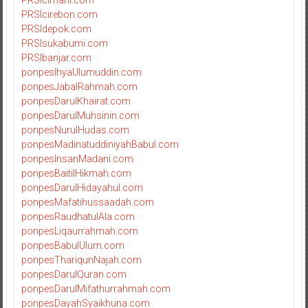
PRSIcimahi.com
PRSIcirebon.com
PRSIdepok.com
PRSIsukabumi.com
PRSIbanjar.com
ponpesIhyaUlumuddin.com
ponpesJabalRahmah.com
ponpesDarulKhairat.com
ponpesDarulMuhsinin.com
ponpesNurulHudas.com
ponpesMadinatuddiniyahBabul.com
ponpesInsanMadani.com
ponpesBaitilHikmah.com
ponpesDarulHidayahul.com
ponpesMafatihussaadah.com
ponpesRaudhatulAla.com
ponpesLiqaurrahmah.com
ponpesBabulUlum.com
ponpesThariqunNajah.com
ponpesDarulQuran.com
ponpesDarulMifathurrahmah.com
ponpesDayahSyaikhuna.com