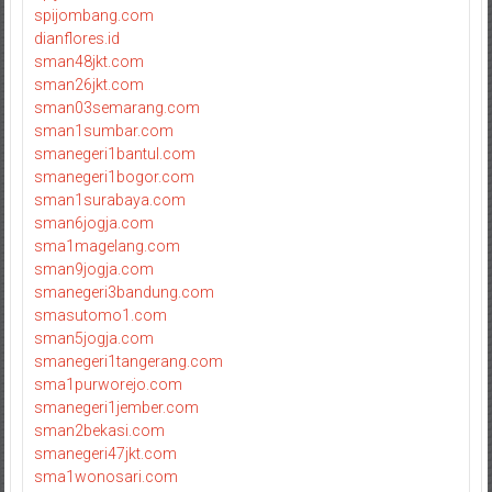
spijombang.com
dianflores.id
sman48jkt.com
sman26jkt.com
sman03semarang.com
sman1sumbar.com
smanegeri1bantul.com
smanegeri1bogor.com
sman1surabaya.com
sman6jogja.com
sma1magelang.com
sman9jogja.com
smanegeri3bandung.com
smasutomo1.com
sman5jogja.com
smanegeri1tangerang.com
sma1purworejo.com
smanegeri1jember.com
sman2bekasi.com
smanegeri47jkt.com
sma1wonosari.com