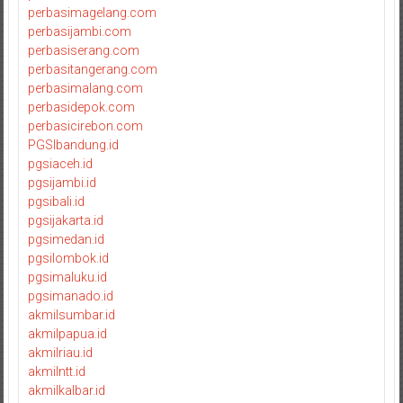
perbasimagelang.com
perbasijambi.com
perbasiserang.com
perbasitangerang.com
perbasimalang.com
perbasidepok.com
perbasicirebon.com
PGSIbandung.id
pgsiaceh.id
pgsijambi.id
pgsibali.id
pgsijakarta.id
pgsimedan.id
pgsilombok.id
pgsimaluku.id
pgsimanado.id
akmilsumbar.id
akmilpapua.id
akmilriau.id
akmilntt.id
akmilkalbar.id