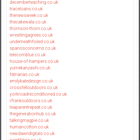
decemberteaching.co.uk
traceloans.co.uk
thenewsweek.co.uk
thecakewala.co.uk
thomson-thorn.co.uk
wrestlingagrees.co.uk
underneathfoiled.co.uk
spanosconcerns.co.uk
telecomblue.co.uk
house-of-hampers.co.uk
yumekanzashi.co.uk
fatnanas.co.uk
emilykatedesign.co.uk
crossfelloutdoors.co.uk
yorkroadreconditioned.co.uk
rfrankoutdoors.co.uk
teaparentrepeat.co.uk
thegenerationhub.co.uk
talkingmagpie.co.uk
humancotton.co.uk
newdawndigitals.co.uk