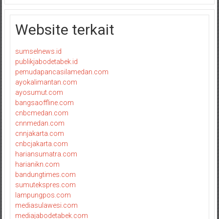
Website terkait
sumselnews.id
publikjabodetabek.id
pemudapancasilamedan.com
ayokalimantan.com
ayosumut.com
bangsaoffline.com
cnbcmedan.com
cnnmedan.com
cnnjakarta.com
cnbcjakarta.com
hariansumatra.com
harianikn.com
bandungtimes.com
sumutekspres.com
lampungpos.com
mediasulawesi.com
mediajabodetabek.com