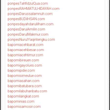
ponpesTahfidzulQua.com
ponpesRAHMATULHIDAYAH.com
ponpesDarussalamnuh.com
ponpesBUDiIHSAN.com
ponpesdayahdarulilham.com
ponpesDarulAmilin.com
ponpesDarulMakmur.com
ponpesNurulYaqintengku.com
bapomiacehbarat.com
bapomiacehbesar.com
bapomiacehtimur.com
bapomibireuen.com
bapomigayolues.com
bapomipidie.com
bapomisimeulue.com
bapomiasahan.com
bapomibatubara.com
bapomilabuhanbatu.com
bapomilangkat.com
bapominias.com
bapomisamosir.com