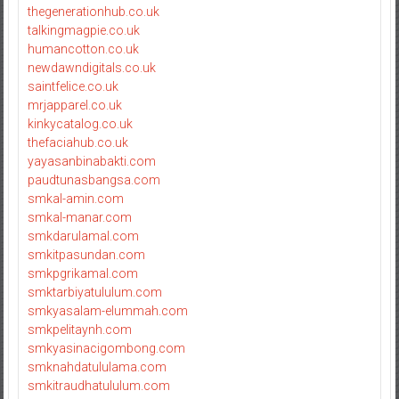
thegenerationhub.co.uk
talkingmagpie.co.uk
humancotton.co.uk
newdawndigitals.co.uk
saintfelice.co.uk
mrjapparel.co.uk
kinkycatalog.co.uk
thefaciahub.co.uk
yayasanbinabakti.com
paudtunasbangsa.com
smkal-amin.com
smkal-manar.com
smkdarulamal.com
smkitpasundan.com
smkpgrikamal.com
smktarbiyatululum.com
smkyasalam-elummah.com
smkpelitaynh.com
smkyasinacigombong.com
smknahdatululama.com
smkitraudhatululum.com