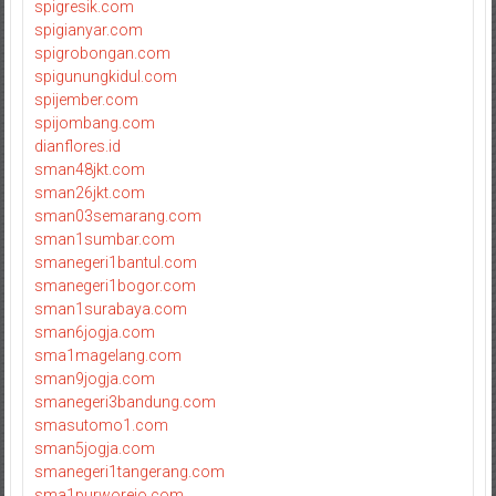
spigresik.com
spigianyar.com
spigrobongan.com
spigunungkidul.com
spijember.com
spijombang.com
dianflores.id
sman48jkt.com
sman26jkt.com
sman03semarang.com
sman1sumbar.com
smanegeri1bantul.com
smanegeri1bogor.com
sman1surabaya.com
sman6jogja.com
sma1magelang.com
sman9jogja.com
smanegeri3bandung.com
smasutomo1.com
sman5jogja.com
smanegeri1tangerang.com
sma1purworejo.com