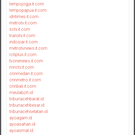
tempojogja.it.com
tempopapua.it.com
idntimes.it.com
metrotv.it.com
sctv.it.com
transtv.it.com
indosiar.it.com
metrotvnews.it.com
rctiplus.it.com
tvonenews.it.com
mnctv.it.com
cnnmedan.it.com
cnnmetro.it.com
cnnbali.it.com
meulaboh.id
tribunacehbarat.id
tribunacehbesar.id
tribunacehselatan.id
ayoagam.id
ayoasahan.id
ayoasmat.id