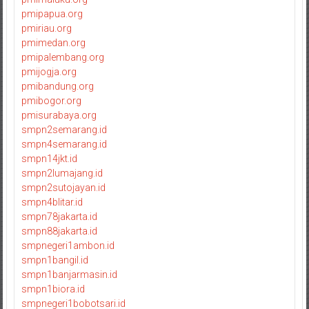
pmipapua.org
pmiriau.org
pmimedan.org
pmipalembang.org
pmijogja.org
pmibandung.org
pmibogor.org
pmisurabaya.org
smpn2semarang.id
smpn4semarang.id
smpn14jkt.id
smpn2lumajang.id
smpn2sutojayan.id
smpn4blitar.id
smpn78jakarta.id
smpn88jakarta.id
smpnegeri1ambon.id
smpn1bangil.id
smpn1banjarmasin.id
smpn1biora.id
smpnegeri1bobotsari.id