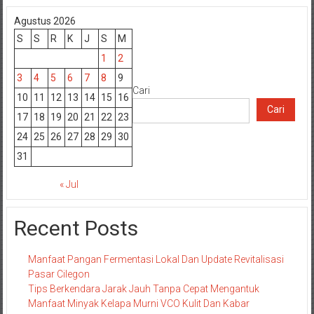
Agustus 2026
S
S
R
K
J
S
M
1
2
3
4
5
6
7
8
9
Cari
10
11
12
13
14
15
16
Cari
17
18
19
20
21
22
23
24
25
26
27
28
29
30
31
« Jul
Recent Posts
Manfaat Pangan Fermentasi Lokal Dan Update Revitalisasi
Pasar Cilegon
Tips Berkendara Jarak Jauh Tanpa Cepat Mengantuk
Manfaat Minyak Kelapa Murni VCO Kulit Dan Kabar