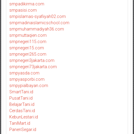
smpadikirma.com
smpasisi.com
smpislamas-syafiiyah02.com
smpmadinaislamicschool.com
smpmuhammadiyah36.com
smpmuttaqien.com
smpnegeri115.com
smpnegeri15.com
smpnegeri265.com
smpnegeri3jakarta.com
smpnegeri73jakarta.com
smpyasda.com
smpyasporbi.com
smpypialbayan.com
SmartTani.id
PusatTani.id
BelajarTani.id
CerdasTani.id
KebunLestari.id
TaniMart.id
PanenSegar.id