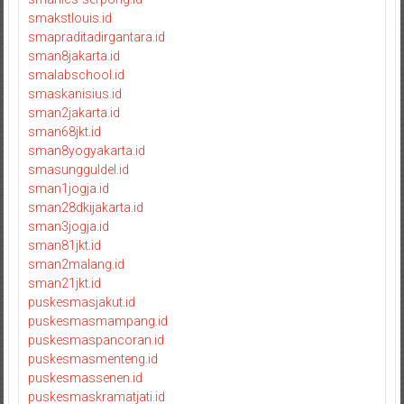
smakstlouis.id
smapraditadirgantara.id
sman8jakarta.id
smalabschool.id
smaskanisius.id
sman2jakarta.id
sman68jkt.id
sman8yogyakarta.id
smasungguldel.id
sman1jogja.id
sman28dkijakarta.id
sman3jogja.id
sman81jkt.id
sman2malang.id
sman21jkt.id
puskesmasjakut.id
puskesmasmampang.id
puskesmaspancoran.id
puskesmasmenteng.id
puskesmassenen.id
puskesmaskramatjati.id