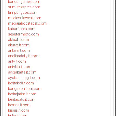
bandungtimes.com
sumutekspres.com
lampungpos.com
mediasulawesi.com
mediajabodetabek.com
kabarflores.com
seputarmetro.com
aktual.it.com
akurat.it.com
antara.it.com
analisadaily.it.com
antv.it.com
antvklik.it.com
ayojakarta.it.com
ayobandung.it.com
beritabali.it.com
bangsaonline.it.com
beritajatim.it.com
beritasatu.it.com
bernas.it.com
bisnis.it.com
brilio.it.com