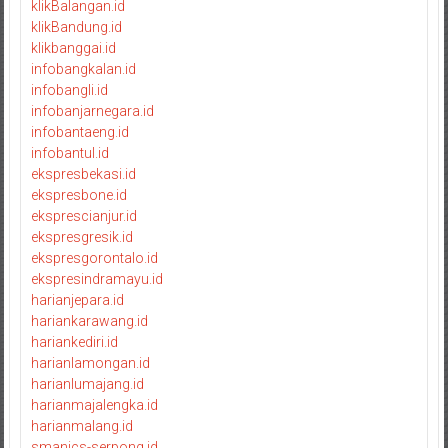
klikBalangan.id
klikBandung.id
klikbanggai.id
infobangkalan.id
infobangli.id
infobanjarnegara.id
infobantaeng.id
infobantul.id
ekspresbekasi.id
ekspresbone.id
eksprescianjur.id
ekspresgresik.id
ekspresgorontalo.id
ekspresindramayu.id
harianjepara.id
hariankarawang.id
hariankediri.id
harianlamongan.id
harianlumajang.id
harianmajalengka.id
harianmalang.id
smanics-serpong.id