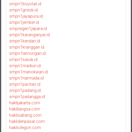
smpn1boyolali.id
smpn1gresik.id
smpn1jayapura.id
smpn1jember.id
smpnegeri1jepara.id
smpn1karanganyar.id
smpn1kendari.id
smpn1kranggan.id
smpn1lamongan.id
smpn1luwuk.id
smpn1madiun.id
smpn1manokwari.id
smpn1narmada.id
smpn1pacitan.id
smpn1padang.id
smpn1pailangga.id
haklijakarta.com
haklilangsa.com
haklisabang.com
haklidenpasar.com
haklicilegon.com