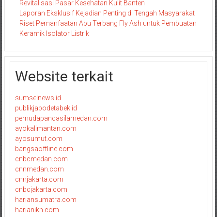
Revitalisasi Pasar Kesehatan Kulit Banten
Laporan Eksklusif Kejadian Penting di Tengah Masyarakat
Riset Pemanfaatan Abu Terbang Fly Ash untuk Pembuatan
Keramik Isolator Listrik
Website terkait
sumselnews.id
publikjabodetabek.id
pemudapancasilamedan.com
ayokalimantan.com
ayosumut.com
bangsaoffline.com
cnbcmedan.com
cnnmedan.com
cnnjakarta.com
cnbcjakarta.com
hariansumatra.com
harianikn.com