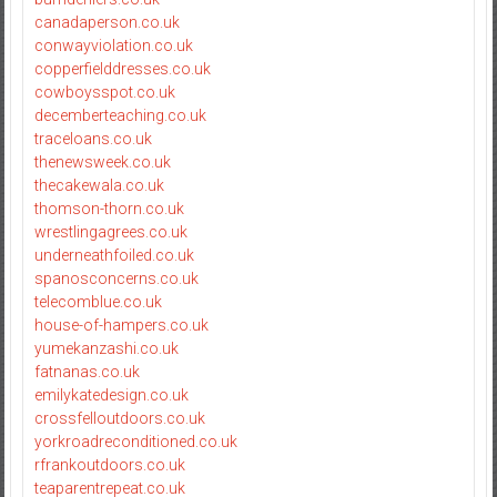
canadaperson.co.uk
conwayviolation.co.uk
copperfielddresses.co.uk
cowboysspot.co.uk
decemberteaching.co.uk
traceloans.co.uk
thenewsweek.co.uk
thecakewala.co.uk
thomson-thorn.co.uk
wrestlingagrees.co.uk
underneathfoiled.co.uk
spanosconcerns.co.uk
telecomblue.co.uk
house-of-hampers.co.uk
yumekanzashi.co.uk
fatnanas.co.uk
emilykatedesign.co.uk
crossfelloutdoors.co.uk
yorkroadreconditioned.co.uk
rfrankoutdoors.co.uk
teaparentrepeat.co.uk