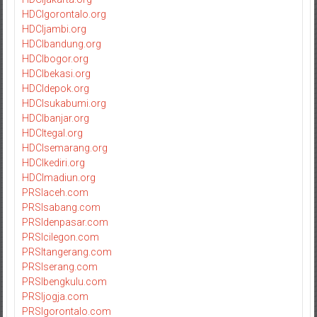
HDCIgorontalo.org
HDCIjambi.org
HDCIbandung.org
HDCIbogor.org
HDCIbekasi.org
HDCIdepok.org
HDCIsukabumi.org
HDCIbanjar.org
HDCItegal.org
HDCIsemarang.org
HDCIkediri.org
HDCImadiun.org
PRSIaceh.com
PRSIsabang.com
PRSIdenpasar.com
PRSIcilegon.com
PRSItangerang.com
PRSIserang.com
PRSIbengkulu.com
PRSIjogja.com
PRSIgorontalo.com