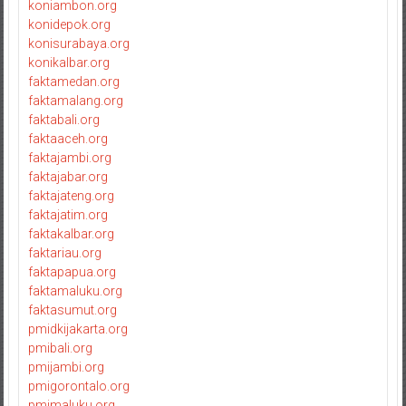
koniambon.org
konidepok.org
konisurabaya.org
konikalbar.org
faktamedan.org
faktamalang.org
faktabali.org
faktaaceh.org
faktajambi.org
faktajabar.org
faktajateng.org
faktajatim.org
faktakalbar.org
faktariau.org
faktapapua.org
faktamaluku.org
faktasumut.org
pmidkijakarta.org
pmibali.org
pmijambi.org
pmigorontalo.org
pmimaluku.org