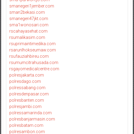
smanegeri1jember.com
sman2bekasi.com
smanegeri47jkt.com
sma1wonosari.com
rscahayasehat.com
rsumalikasim.com
rsuprimaintimedika.com
rsarunlhokseumaw.com
rsufauziahbireu.com
rsumumcitrahusada.com
rsgayomedicalcentre.com
polresjakarta.com
polresdago.com
polressabang.com
polresdenpasar.com
polresbanten.com
polresjambi.com
polressamarinda.com
polresbanjarmasin.com
polresbatam.com
polresambon.com