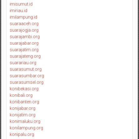
imisumut.id
imiriau.id
imilampung.id
suaraaceh.org
suarajogja.org
suarajambi.org
suarajabar.org
suarajatim.org
suarajateng.org
suarariau.org
suarasumut.org
suarasumbar.org
suarasumsel.org
konibekasi.org
konibali.org
konibanten.org
konijabar.org
konijatim.org
konimaluku.org
konilampung.org
konipalu.org