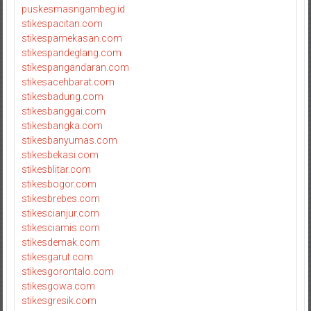
puskesmasngambeg.id
stikespacitan.com
stikespamekasan.com
stikespandeglang.com
stikespangandaran.com
stikesacehbarat.com
stikesbadung.com
stikesbanggai.com
stikesbangka.com
stikesbanyumas.com
stikesbekasi.com
stikesblitar.com
stikesbogor.com
stikesbrebes.com
stikescianjur.com
stikesciamis.com
stikesdemak.com
stikesgarut.com
stikesgorontalo.com
stikesgowa.com
stikesgresik.com