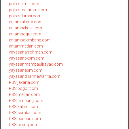
polresbima.com
polresmataram.com
polresdumai.com
antamjakarta.com
antambekasi.com
antambogor.com
antampalembang.com
antammedan.com
yayasanarrohmah.com
yayasanpkbm.com
yayasanmambaulirsyad.com
yayasanabm.com
yayasandharmawanita.com
PBSIjakarta.com
PBSIbogor.com
PBSImedan.com
PBSIlampung.com
PBSIkaltim.com
PBSIsumbar.com
PBSIbaubau.com
PBSIbitung.com