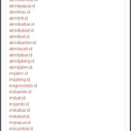
akmilpapua.id
akmilriau.id
akmilntt.id
akmilkalbar.id
akmilkalsel.id
akmilbali.id
akmilbanten.id
akmilaceh.id
akmiljabar.id
akmiljateng.id
akmiljatim.id
imijatim.id
imijateng.id
imigorontalo.id
imibanten.id
imibali.id
imijambi.id
imikalbar.id
imikalsel.id
imipapua.id
imisumbar.id