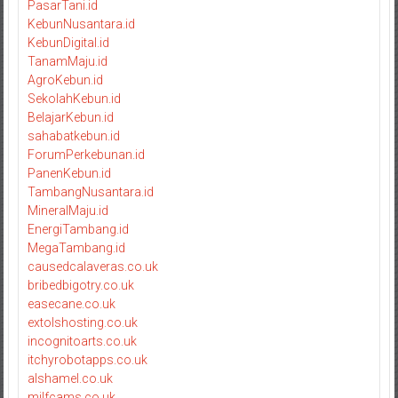
PasarTani.id
KebunNusantara.id
KebunDigital.id
TanamMaju.id
AgroKebun.id
SekolahKebun.id
BelajarKebun.id
sahabatkebun.id
ForumPerkebunan.id
PanenKebun.id
TambangNusantara.id
MineralMaju.id
EnergiTambang.id
MegaTambang.id
causedcalaveras.co.uk
bribedbigotry.co.uk
easecane.co.uk
extolshosting.co.uk
incognitoarts.co.uk
itchyrobotapps.co.uk
alshamel.co.uk
milfcams.co.uk