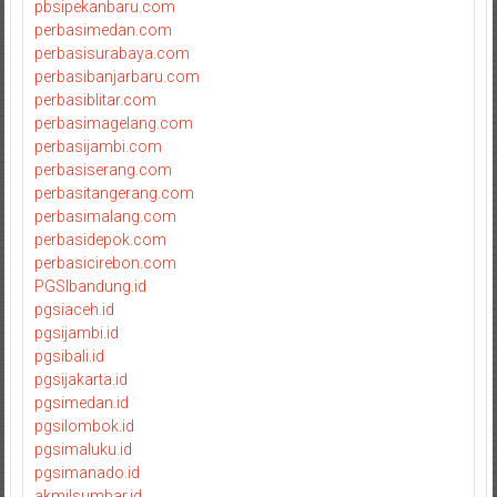
pbsipekanbaru.com
perbasimedan.com
perbasisurabaya.com
perbasibanjarbaru.com
perbasiblitar.com
perbasimagelang.com
perbasijambi.com
perbasiserang.com
perbasitangerang.com
perbasimalang.com
perbasidepok.com
perbasicirebon.com
PGSIbandung.id
pgsiaceh.id
pgsijambi.id
pgsibali.id
pgsijakarta.id
pgsimedan.id
pgsilombok.id
pgsimaluku.id
pgsimanado.id
akmilsumbar.id