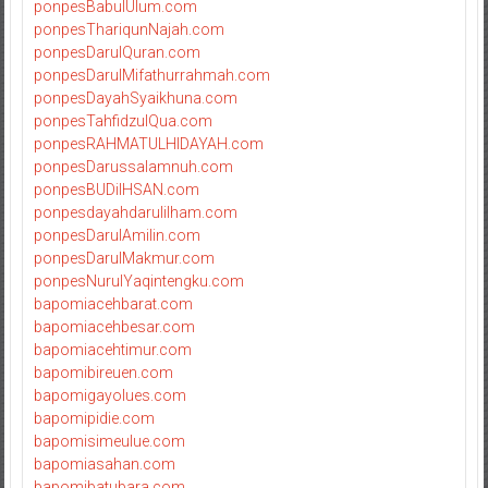
ponpesBabulUlum.com
ponpesThariqunNajah.com
ponpesDarulQuran.com
ponpesDarulMifathurrahmah.com
ponpesDayahSyaikhuna.com
ponpesTahfidzulQua.com
ponpesRAHMATULHIDAYAH.com
ponpesDarussalamnuh.com
ponpesBUDiIHSAN.com
ponpesdayahdarulilham.com
ponpesDarulAmilin.com
ponpesDarulMakmur.com
ponpesNurulYaqintengku.com
bapomiacehbarat.com
bapomiacehbesar.com
bapomiacehtimur.com
bapomibireuen.com
bapomigayolues.com
bapomipidie.com
bapomisimeulue.com
bapomiasahan.com
bapomibatubara.com