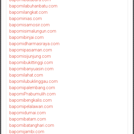
bapomilabuhanbatu.com
bapomilangkat.com
bapominias.com
bapomisamosir.com
bapomisimalungun.com
bapomibinjai.com
bapomidharmasraya.com
bapomipasaman.com
bapomisijunjung.com
bapomibukittinggi.com
bapomibanyuasin.com
bapomilahat.com
bapomilubuklinggau.com
bapomipalembang.com
bapomiPrabumulih.com
bapomibengkalis.com
bapomipelalawan.com
bapomidumai.com
bapomibatam.com
bapomibatanghari.com
bapomijambi.com