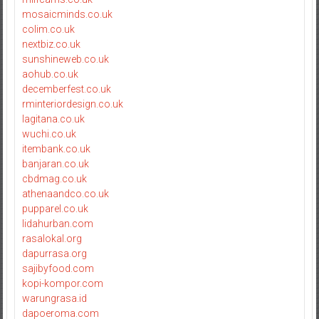
mosaicminds.co.uk
colim.co.uk
nextbiz.co.uk
sunshineweb.co.uk
aohub.co.uk
decemberfest.co.uk
rminteriordesign.co.uk
lagitana.co.uk
wuchi.co.uk
itembank.co.uk
banjaran.co.uk
cbdmag.co.uk
athenaandco.co.uk
pupparel.co.uk
lidahurban.com
rasalokal.org
dapurrasa.org
sajibyfood.com
kopi-kompor.com
warungrasa.id
dapoeroma.com