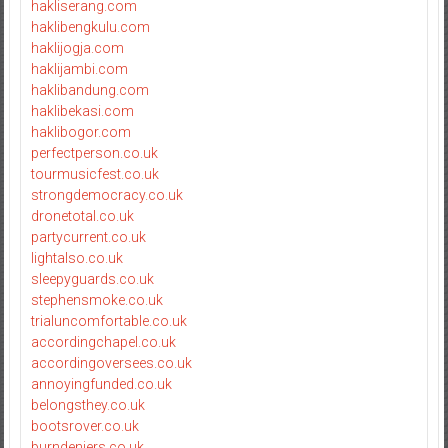
hakliserang.com
haklibengkulu.com
haklijogja.com
haklijambi.com
haklibandung.com
haklibekasi.com
haklibogor.com
perfectperson.co.uk
tourmusicfest.co.uk
strongdemocracy.co.uk
dronetotal.co.uk
partycurrent.co.uk
lightalso.co.uk
sleepyguards.co.uk
stephensmoke.co.uk
trialuncomfortable.co.uk
accordingchapel.co.uk
accordingoversees.co.uk
annoyingfunded.co.uk
belongsthey.co.uk
bootsrover.co.uk
burndeniers.co.uk