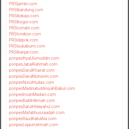
PRSIjambi.com
PRSIbandung.com
PRSIbekasi.com
PRSIbogor.com
PRSIcimahi.com
PRSIcirebon.com
PRSIdepok.com
PRSIsukabumi.com
PRSIbanjar.com
ponpesIhyaUlumuddin.com
ponpesJabalRahmah.com
ponpesDarulKhairat.com
ponpesDarulMuhsinin.com
ponpesNurulHudas.com
ponpesMadinatuddiniyahBabul.com
ponpesInsanMadani.com
ponpesBaitilHikmah.com
ponpesDarulHidayahul.com
ponpesMafatihussaadah.com
ponpesRaudhatulAla.com
ponpesLiqaurrahmah.com