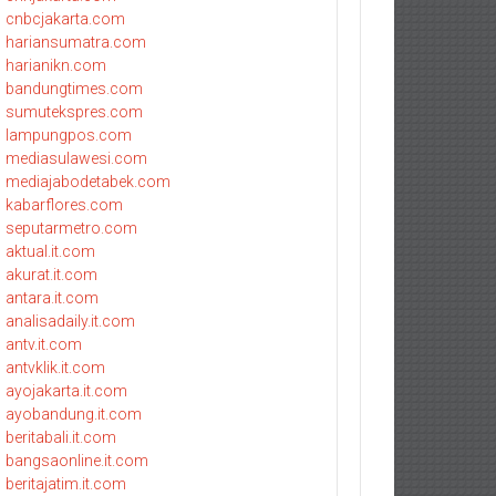
cnbcjakarta.com
hariansumatra.com
harianikn.com
bandungtimes.com
sumutekspres.com
lampungpos.com
mediasulawesi.com
mediajabodetabek.com
kabarflores.com
seputarmetro.com
aktual.it.com
akurat.it.com
antara.it.com
analisadaily.it.com
antv.it.com
antvklik.it.com
ayojakarta.it.com
ayobandung.it.com
beritabali.it.com
bangsaonline.it.com
beritajatim.it.com