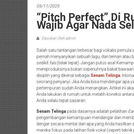
05/11/2025
“Pitch Perfect” Di 
Wajib Agar Nada Sel
Diposkan Oleh:admin
Salah satu tantangan terbesar bagi vokalis pemula 
pernah menyanyikan sebuah lagu, dan teman atau b
sedikit
fals
(tidak tepat). Jangan putus asa! Kemam
mereproduksinya bukan sepenuhnya bakat bawaan, m
disiplin yang dikenal sebagai
Senam Telinga
. Inton
seorang penyanyi. Jika Anda bisa mendengar apa ya
pertempuran sudah Anda menangkan. Artikel ini aka
Anda lakukan di rumah untuk melatih koneksi antara 
Anda selalu tepat sasaran.
Senam Telinga
pada dasarnya adalah pelatihan
Ear
pengembangan kemampuan mendengar dan membedak
dengar secara mental dan apa yang Anda hasilkan 
mereka fokus pada latihan fisik vokal (seperti tek