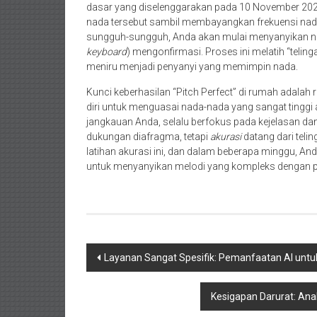
dasar yang diselenggarakan pada 10 November 2024
nada tersebut sambil membayangkan frekuensi nada
sungguh-sungguh, Anda akan mulai menyanyikan nad
keyboard
) mengonfirmasi. Proses ini melatih “telin
meniru menjadi penyanyi yang memimpin nada.
Kunci keberhasilan “Pitch Perfect” di rumah adala
diri untuk menguasai nada-nada yang sangat tinggi 
jangkauan Anda, selalu berfokus pada kejelasan dan
dukungan diafragma, tetapi
akurasi
datang dari telin
latihan akurasi ini, dan dalam beberapa minggu, 
untuk menyanyikan melodi yang kompleks dengan pe
Navigasi
Layanan Sangat Spesifik: Pemanfaatan AI un
pos
Kesigapan Darurat: Ana