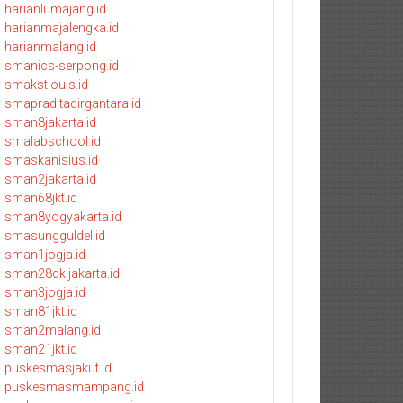
harianlumajang.id
harianmajalengka.id
harianmalang.id
smanics-serpong.id
smakstlouis.id
smapraditadirgantara.id
sman8jakarta.id
smalabschool.id
smaskanisius.id
sman2jakarta.id
sman68jkt.id
sman8yogyakarta.id
smasungguldel.id
sman1jogja.id
sman28dkijakarta.id
sman3jogja.id
sman81jkt.id
sman2malang.id
sman21jkt.id
puskesmasjakut.id
puskesmasmampang.id