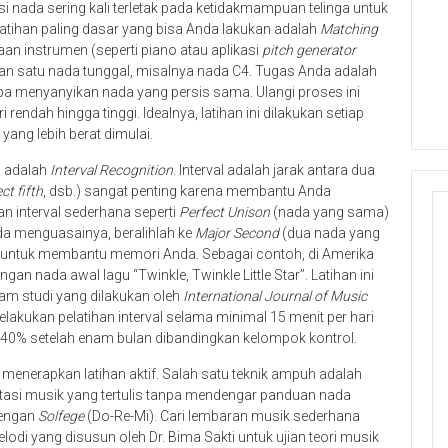
si nada sering kali terletak pada ketidakmampuan telinga untuk
atihan paling dasar yang bisa Anda lakukan adalah
Matching
n instrumen (seperti piano atau aplikasi
pitch generator
kan satu nada tunggal, misalnya nada C4. Tugas Anda adalah
 menyanyikan nada yang persis sama. Ulangi proses ini
rendah hingga tinggi. Idealnya, latihan ini dilakukan setiap
 yang lebih berat dimulai.
b adalah
Interval Recognition
. Interval adalah jarak antara dua
ct fifth
, dsb.) sangat penting karena membantu Anda
 interval sederhana seperti
Perfect Unison
(nada yang sama)
da menguasainya, beralihlah ke
Major Second
(dua nada yang
gu untuk membantu memori Anda. Sebagai contoh, di Amerika
gan nada awal lagu “Twinkle, Twinkle Little Star”. Latihan ini
lam studi yang dilakukan oleh
International Journal of Music
lakukan pelatihan interval selama minimal 15 menit per hari
 40% setelah enam bulan dibandingkan kelompok kontrol.
 menerapkan latihan aktif. Salah satu teknik ampuh adalah
tasi musik yang tertulis tanpa mendengar panduan nada
dengan
Solfege
(Do-Re-Mi). Cari lembaran musik sederhana
odi yang disusun oleh Dr. Bima Sakti untuk ujian teori musik