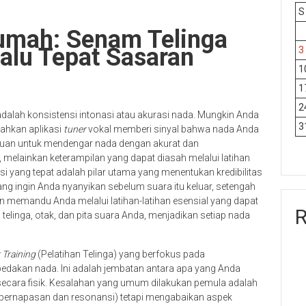
S
Rumah: Senam Telinga
alu Tepat Sasaran
3
1
1
2
adalah konsistensi intonasi atau akurasi nada. Mungkin Anda
3
ahkan aplikasi
tuner
vokal memberi sinyal bahwa nada Anda
puan untuk mendengar nada dengan akurat dan
elainkan keterampilan yang dapat diasah melalui latihan
asi yang tepat adalah pilar utama yang menentukan kredibilitas
ng ingin Anda nyanyikan sebelum suara itu keluar, setengah
n memandu Anda melalui latihan-latihan esensial yang dapat
R
telinga, otak, dan pita suara Anda, menjadikan setiap nada
 Training
(Pelatihan Telinga) yang berfokus pada
an nada. Ini adalah jembatan antara apa yang Anda
secara fisik. Kesalahan yang umum dilakukan pemula adalah
nik pernapasan dan resonansi) tetapi mengabaikan aspek