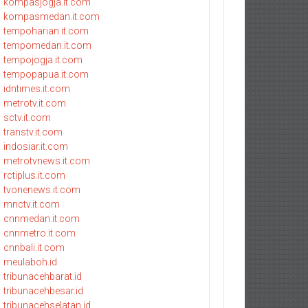
kompasjogja.it.com
kompasmedan.it.com
tempoharian.it.com
tempomedan.it.com
tempojogja.it.com
tempopapua.it.com
idntimes.it.com
metrotv.it.com
sctv.it.com
transtv.it.com
indosiar.it.com
metrotvnews.it.com
rctiplus.it.com
tvonenews.it.com
mnctv.it.com
cnnmedan.it.com
cnnmetro.it.com
cnnbali.it.com
meulaboh.id
tribunacehbarat.id
tribunacehbesar.id
tribunacehselatan.id