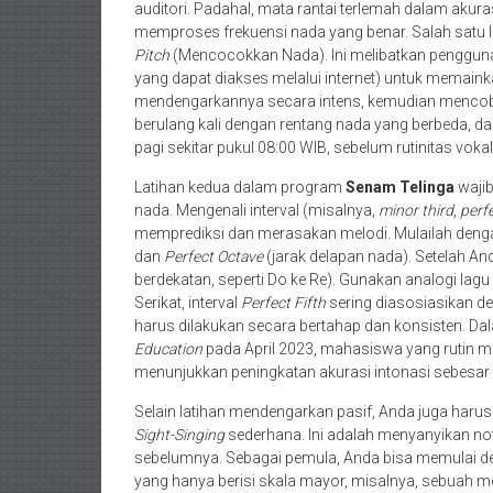
auditori. Padahal, mata rantai terlemah dalam akura
memproses frekuensi nada yang benar. Salah satu l
Pitch
(Mencocokkan Nada). Ini melibatkan penggunaa
yang dapat diakses melalui internet) untuk memain
mendengarkannya secara intens, kemudian mencoba
berulang kali dengan rentang nada yang berbeda, dari 
pagi sekitar pukul 08:00 WIB, sebelum rutinitas vokal
Latihan kedua dalam program
Senam Telinga
waji
nada. Mengenali interval (misalnya,
minor third
,
perfe
memprediksi dan merasakan melodi. Mulailah dengan
dan
Perfect Octave
(jarak delapan nada). Setelah An
berdekatan, seperti Do ke Re). Gunakan analogi la
Serikat, interval
Perfect Fifth
sering diasosiasikan den
harus dilakukan secara bertahap dan konsisten. Da
Education
pada April 2023, mahasiswa yang rutin me
menunjukkan peningkatan akurasi intonasi sebesar
Selain latihan mendengarkan pasif, Anda juga harus
Sight-Singing
sederhana. Ini adalah menyanyikan no
sebelumnya. Sebagai pemula, Anda bisa memulai 
yang hanya berisi skala mayor, misalnya, sebuah mel