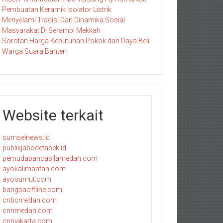
Pembuatan Keramik Isolator Listrik
Menyelami Tradisi Dan Dinamika Sosial
Masyarakat Di Serambi Mekkah
Sorotan Harga Kebutuhan Pokok dan Daya Beli
Warga Suara Banten
Website terkait
sumselnews.id
publikjabodetabek.id
pemudapancasilamedan.com
ayokalimantan.com
ayosumut.com
bangsaoffline.com
cnbcmedan.com
cnnmedan.com
cnnjakarta.com