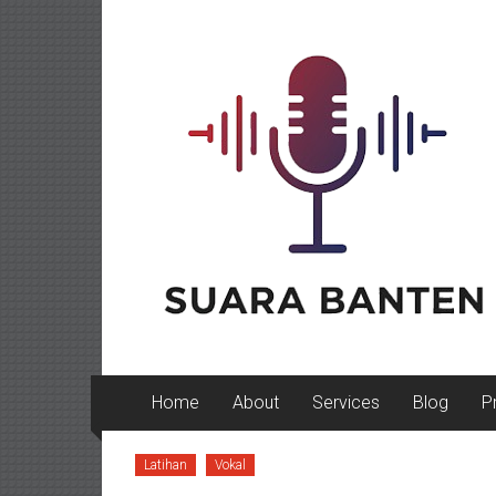
Lompat
ke
konten
Home
About
Services
Blog
P
Latihan
Vokal