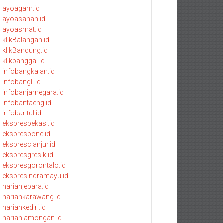
ayoagam.id
ayoasahan.id
ayoasmat.id
klikBalangan.id
klikBandung.id
klikbanggai.id
infobangkalan.id
infobangli.id
infobanjarnegara.id
infobantaeng.id
infobantul.id
ekspresbekasi.id
ekspresbone.id
eksprescianjur.id
ekspresgresik.id
ekspresgorontalo.id
ekspresindramayu.id
harianjepara.id
hariankarawang.id
hariankediri.id
harianlamongan.id