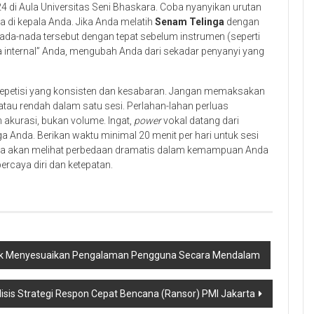
 di Aula Universitas Seni Bhaskara. Coba nyanyikan urutan
 di kepala Anda. Jika Anda melatih
Senam Telinga
dengan
a-nada tersebut dengan tepat sebelum instrumen (seperti
ga internal” Anda, mengubah Anda dari sekadar penyanyi yang
h repetisi yang konsisten dan kesabaran. Jangan memaksakan
atau rendah dalam satu sesi. Perlahan-lahan perluas
 akurasi, bukan volume. Ingat,
power
vokal datang dari
ga Anda. Berikan waktu minimal 20 menit per hari untuk sesi
Anda akan melihat perbedaan dramatis dalam kemampuan Anda
rcaya diri dan ketepatan.
tuk Menyesuaikan Pengalaman Pengguna Secara Mendalam
lisis Strategi Respon Cepat Bencana (Ransor) PMI Jakarta