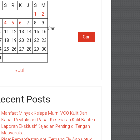
S
R
K
J
S
M
1
2
4
5
6
7
8
9
Cari
0
11
12
13
14
15
16
Cari
7
18
19
20
21
22
23
4
25
26
27
28
29
30
1
« Jul
ecent Posts
Manfaat Minyak Kelapa Murni VCO Kulit Dan
Kabar Revitalisasi Pasar Kesehatan Kulit Banten
Laporan Eksklusif Kejadian Penting di Tengah
Masyarakat
Riset Pemanfaatan Abu Terbang Fly Ash untuk