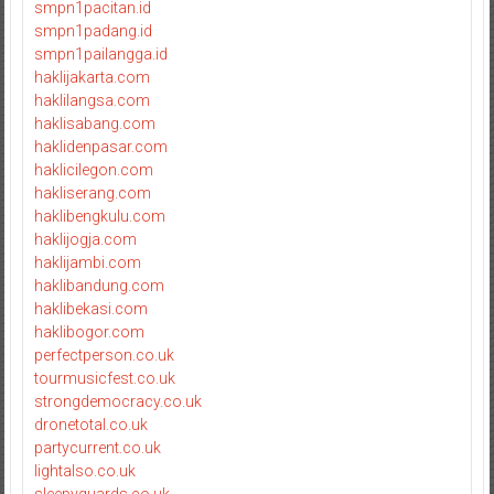
smpn1pacitan.id
smpn1padang.id
smpn1pailangga.id
haklijakarta.com
haklilangsa.com
haklisabang.com
haklidenpasar.com
haklicilegon.com
hakliserang.com
haklibengkulu.com
haklijogja.com
haklijambi.com
haklibandung.com
haklibekasi.com
haklibogor.com
perfectperson.co.uk
tourmusicfest.co.uk
strongdemocracy.co.uk
dronetotal.co.uk
partycurrent.co.uk
lightalso.co.uk