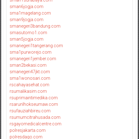
sman1surabaya.com
sman6jogja.com
sma1magelang.com
sman9jogja.com
smanegeri3bandung.com
smasutomo1.com
sman5jogja.com
smanegeri1tangerang.com
sma1purworejo.com
smanegeri1jember.com
sman2bekasi.com
smanegeri47jkt.com
sma1wonosari.com
rscahayasehat.com
rsumalikasim.com
rsuprimaintimedika.com
rsarunlhokseumaw.com
rsufauziahbireu.com
rsumumcitrahusada.com
rsgayomedicalcentre.com
polresjakarta.com
polresdago.com