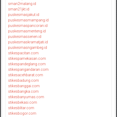
sman2malang.id
sman21jkt.id
puskesmasjakut.id
puskesmasmampang.id
puskesmaspancoran.id
puskesmasmenteng.id
puskesmassenen.id
puskesmaskramatjati.id
puskesmasngambeg.id
stikespacitan.com
stikespamekasan.com
stikespandeglang.com
stikespangandaran.com
stikesacehbarat.com
stikesbadung.com
stikesbanggai.com
stikesbangka.com
stikesbanyumas.com
stikesbekasi.com
stikesblitar.com
stikesbogor.com