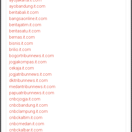
ayojakarta.it.com
ayobandung.it.com
beritabali.it.com
bangsaonline.it.com
beritajatim.it.com
beritasatu.it.com
bernas.it.com
bisnis.it.com
brilio.it.com
bogortribunnews.it.com
jogjakompas.it.com
cekaja.it.com
jogjatribunnews.it.com
dkitribunnews.it.com
medantribunnews.it.com
papuatribunnews.it.com
cnbcjogja.it.com
cnbcbandung.it.com
cnbclampung.it.com
cnbckaltim.it.com
cnbcmedan.it.com
cnbckalbar.it.com