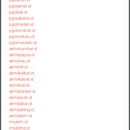
pgsiaceh.id
pgsijambi.id
pgsibali.id
pgsijakarta.id
pgsimedan.id
pgsilombok.id
pgsimaluku.id
pgsimanado.id
akmilsumbar.id
akmilpapua.id
akmilriau.id
akmilntt.id
akmilkalbar.id
akmilkalsel.id
akmilbali.id
akmilbanten.id
akmilaceh.id
akmiljabar.id
akmiljateng.id
akmiljatim.id
imijatim.id
imijateng.id