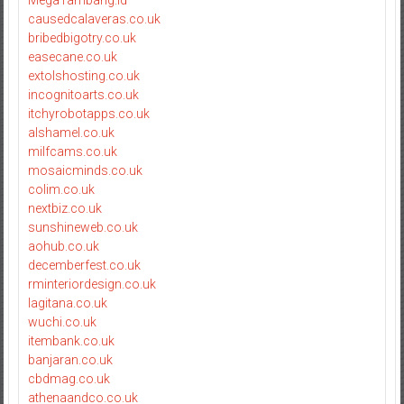
MegaTambang.id
causedcalaveras.co.uk
bribedbigotry.co.uk
easecane.co.uk
extolshosting.co.uk
incognitoarts.co.uk
itchyrobotapps.co.uk
alshamel.co.uk
milfcams.co.uk
mosaicminds.co.uk
colim.co.uk
nextbiz.co.uk
sunshineweb.co.uk
aohub.co.uk
decemberfest.co.uk
rminteriordesign.co.uk
lagitana.co.uk
wuchi.co.uk
itembank.co.uk
banjaran.co.uk
cbdmag.co.uk
athenaandco.co.uk