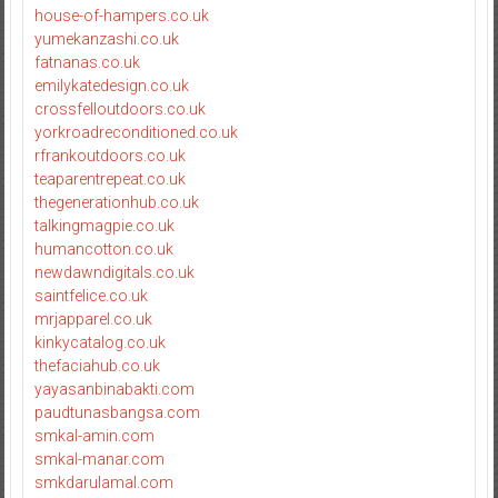
house-of-hampers.co.uk
yumekanzashi.co.uk
fatnanas.co.uk
emilykatedesign.co.uk
crossfelloutdoors.co.uk
yorkroadreconditioned.co.uk
rfrankoutdoors.co.uk
teaparentrepeat.co.uk
thegenerationhub.co.uk
talkingmagpie.co.uk
humancotton.co.uk
newdawndigitals.co.uk
saintfelice.co.uk
mrjapparel.co.uk
kinkycatalog.co.uk
thefaciahub.co.uk
yayasanbinabakti.com
paudtunasbangsa.com
smkal-amin.com
smkal-manar.com
smkdarulamal.com