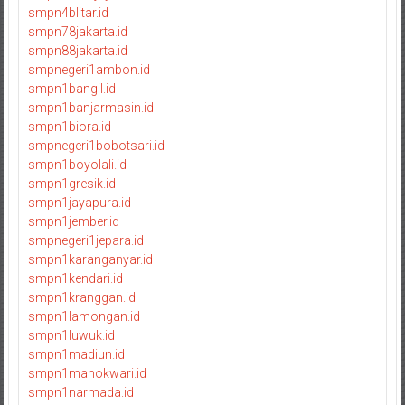
smpn4blitar.id
smpn78jakarta.id
smpn88jakarta.id
smpnegeri1ambon.id
smpn1bangil.id
smpn1banjarmasin.id
smpn1biora.id
smpnegeri1bobotsari.id
smpn1boyolali.id
smpn1gresik.id
smpn1jayapura.id
smpn1jember.id
smpnegeri1jepara.id
smpn1karanganyar.id
smpn1kendari.id
smpn1kranggan.id
smpn1lamongan.id
smpn1luwuk.id
smpn1madiun.id
smpn1manokwari.id
smpn1narmada.id