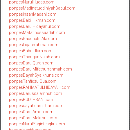
ponpesNurulHudas.com
ponpesMadinatuddiniyahBabul.com
ponpesInsanMadani.com
ponpesBaitilHikmah.com
ponpesDarulHidayahul.com
ponpesMafatihussaadah.com
ponpesRaudhatulAla.com
ponpesLiqaurrahmah.com
ponpesBabulUlum.com
ponpesThariqunNajah.com
ponpesDarulQuran.com
ponpesDarulMifathurrahmah.com
ponpesDayahSyaikhuna.com
ponpesTahfidzulQua.com
ponpesRAHMATULHIDAYAH.com
ponpesDarussalamnuh.com
ponpesBUDiIHSAN.com
ponpesdayahdarulilham.com
ponpesDarulAmilin.com
ponpesDarulMakmur.com
ponpesNurulYaqintengku.com