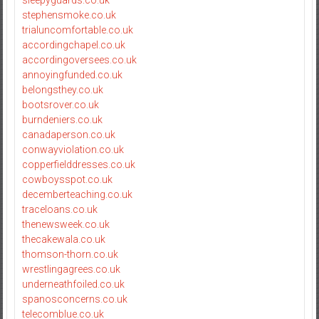
sleepyguards.co.uk
stephensmoke.co.uk
trialuncomfortable.co.uk
accordingchapel.co.uk
accordingoversees.co.uk
annoyingfunded.co.uk
belongsthey.co.uk
bootsrover.co.uk
burndeniers.co.uk
canadaperson.co.uk
conwayviolation.co.uk
copperfielddresses.co.uk
cowboysspot.co.uk
decemberteaching.co.uk
traceloans.co.uk
thenewsweek.co.uk
thecakewala.co.uk
thomson-thorn.co.uk
wrestlingagrees.co.uk
underneathfoiled.co.uk
spanosconcerns.co.uk
telecomblue.co.uk