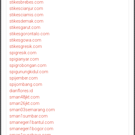
stikesbrebes.com
stikescianjur.com
stikesciamis.com
stikesdemak.com
stikesgarut.com
stikesgorontalo.com
stikesgowa.com
stikesgresik.com
spigresik.com
spigianyar.com
spigrobongan.com
spigunungkidul.com
spijember.com
spijombang.com
dianflores.id
sman48jkt.com
sman26jkt.com
sman03semarang.com
sman1sumbar.com
smanegeri1bantul.com
smanegeri1bogor.com