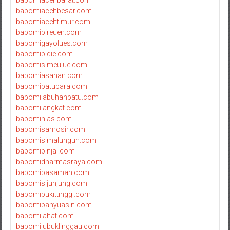
bapomiacehbarat.com
bapomiacehbesar.com
bapomiacehtimur.com
bapomibireuen.com
bapomigayolues.com
bapomipidie.com
bapomisimeulue.com
bapomiasahan.com
bapomibatubara.com
bapomilabuhanbatu.com
bapomilangkat.com
bapominias.com
bapomisamosir.com
bapomisimalungun.com
bapomibinjai.com
bapomidharmasraya.com
bapomipasaman.com
bapomisijunjung.com
bapomibukittinggi.com
bapomibanyuasin.com
bapomilahat.com
bapomilubuklinggau.com