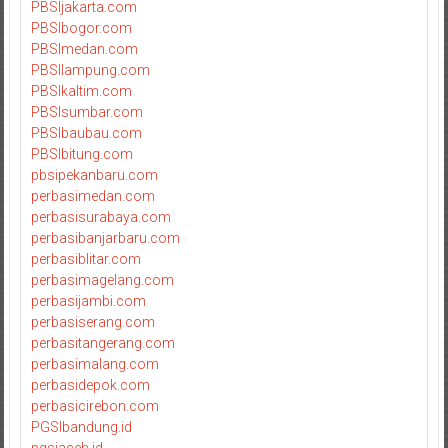
PBSIjakarta.com
PBSIbogor.com
PBSImedan.com
PBSIlampung.com
PBSIkaltim.com
PBSIsumbar.com
PBSIbaubau.com
PBSIbitung.com
pbsipekanbaru.com
perbasimedan.com
perbasisurabaya.com
perbasibanjarbaru.com
perbasiblitar.com
perbasimagelang.com
perbasijambi.com
perbasiserang.com
perbasitangerang.com
perbasimalang.com
perbasidepok.com
perbasicirebon.com
PGSIbandung.id