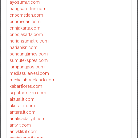
ayosumut.com
bangsaoffline.com
cnbcmedan.com
cnnmedan.com
cnnjakarta.com
cnbcjakarta.com
hariansumatra.com
harianikn.com
bandungtimes.com
sumutekspres.com
lampungpos.com
mediasulawesi.com
mediajabodetabek.com
kabarflores.com
seputarmetro.com
aktual.it.com
akurat.it.com
antara.it.com
analisadaily.it.com
antv.it.com
antvklik.it.com