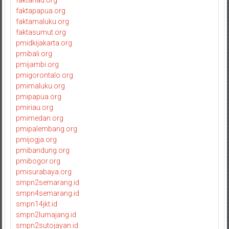
faktariau.org
faktapapua.org
faktamaluku.org
faktasumut.org
pmidkijakarta.org
pmibali.org
pmijambi.org
pmigorontalo.org
pmimaluku.org
pmipapua.org
pmiriau.org
pmimedan.org
pmipalembang.org
pmijogja.org
pmibandung.org
pmibogor.org
pmisurabaya.org
smpn2semarang.id
smpn4semarang.id
smpn14jkt.id
smpn2lumajang.id
smpn2sutojayan.id