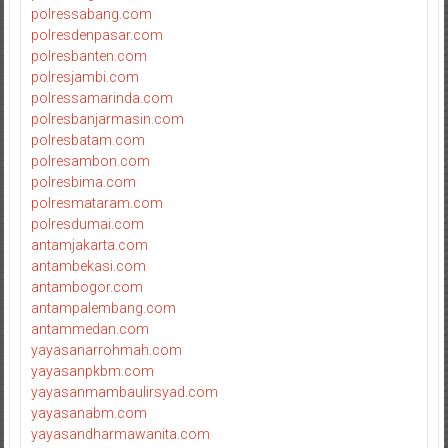
polressabang.com
polresdenpasar.com
polresbanten.com
polresjambi.com
polressamarinda.com
polresbanjarmasin.com
polresbatam.com
polresambon.com
polresbima.com
polresmataram.com
polresdumai.com
antamjakarta.com
antambekasi.com
antambogor.com
antampalembang.com
antammedan.com
yayasanarrohmah.com
yayasanpkbm.com
yayasanmambaulirsyad.com
yayasanabm.com
yayasandharmawanita.com