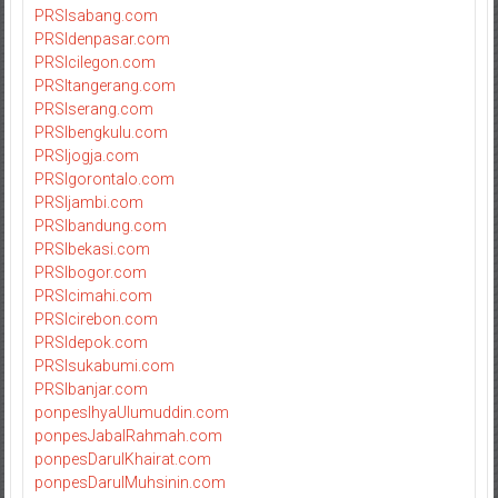
PRSIsabang.com
PRSIdenpasar.com
PRSIcilegon.com
PRSItangerang.com
PRSIserang.com
PRSIbengkulu.com
PRSIjogja.com
PRSIgorontalo.com
PRSIjambi.com
PRSIbandung.com
PRSIbekasi.com
PRSIbogor.com
PRSIcimahi.com
PRSIcirebon.com
PRSIdepok.com
PRSIsukabumi.com
PRSIbanjar.com
ponpesIhyaUlumuddin.com
ponpesJabalRahmah.com
ponpesDarulKhairat.com
ponpesDarulMuhsinin.com