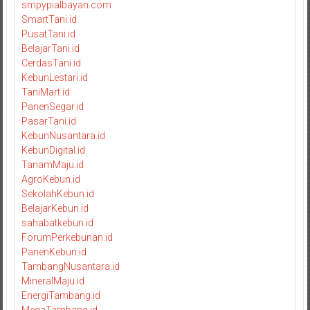
smpypialbayan.com
SmartTani.id
PusatTani.id
BelajarTani.id
CerdasTani.id
KebunLestari.id
TaniMart.id
PanenSegar.id
PasarTani.id
KebunNusantara.id
KebunDigital.id
TanamMaju.id
AgroKebun.id
SekolahKebun.id
BelajarKebun.id
sahabatkebun.id
ForumPerkebunan.id
PanenKebun.id
TambangNusantara.id
MineralMaju.id
EnergiTambang.id