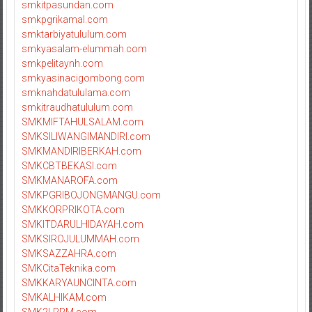
smkitpasundan.com
smkpgrikamal.com
smktarbiyatululum.com
smkyasalam-elummah.com
smkpelitaynh.com
smkyasinacigombong.com
smknahdatululama.com
smkitraudhatululum.com
SMKMIFTAHULSALAM.com
SMKSILIWANGIMANDIRI.com
SMKMANDIRIBERKAH.com
SMKCBTBEKASI.com
SMKMANAROFA.com
SMKPGRIBOJONGMANGU.com
SMKKORPRIKOTA.com
SMKITDARULHIDAYAH.com
SMKSIROJULUMMAH.com
SMKSAZZAHRA.com
SMKCitaTeknika.com
SMKKARYAUNCINTA.com
SMKALHIKAM.com