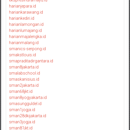
ekspresindramayu.id
harianjepara.id
hariankarawang.id
hariankediri.id
harianlamongan.id
harianlumajang.id
harianmajalengka.id
harianmalang.id
smanics-serpong.id
smakstlouis.id
smapraditadirgantara.id
sman8jakarta.id
smalabschool.id
smaskanisius.id
sman2jakarta.id
sman68jkt.id
sman8yogyakarta.id
smasungguldel.id
sman1jogja.id
sman28dkijakarta.id
sman3jogja.id
sman81jkt.id