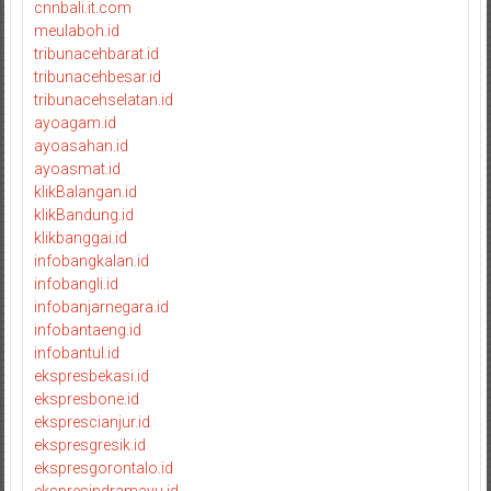
cnnbali.it.com
meulaboh.id
tribunacehbarat.id
tribunacehbesar.id
tribunacehselatan.id
ayoagam.id
ayoasahan.id
ayoasmat.id
klikBalangan.id
klikBandung.id
klikbanggai.id
infobangkalan.id
infobangli.id
infobanjarnegara.id
infobantaeng.id
infobantul.id
ekspresbekasi.id
ekspresbone.id
eksprescianjur.id
ekspresgresik.id
ekspresgorontalo.id