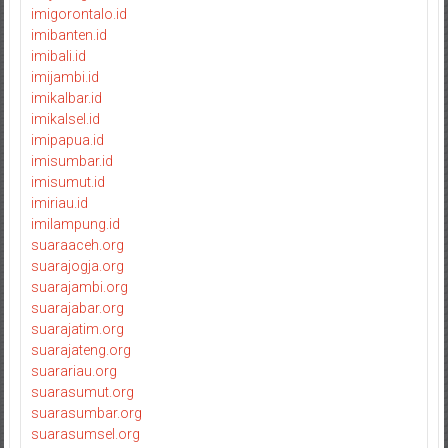
imigorontalo.id
imibanten.id
imibali.id
imijambi.id
imikalbar.id
imikalsel.id
imipapua.id
imisumbar.id
imisumut.id
imiriau.id
imilampung.id
suaraaceh.org
suarajogja.org
suarajambi.org
suarajabar.org
suarajatim.org
suarajateng.org
suarariau.org
suarasumut.org
suarasumbar.org
suarasumsel.org