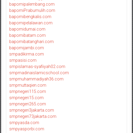
bapomipalembang.com
bapomiPrabumulih.com
bapomibengkalis.com
bapomipelalawan.com
bapomidumai.com
bapomibatam.com
bapomibatanghari.com
bapomijambi.com
smpadikirma.com
smpasisi.com
smpislamas-syafiiyah02.com
smpmadinaislamicschool.com
smpmuhammadiyah36.com
smpmuttaqien.com
smpnegeri115.com
smpnegeri15.com
smpnegeri265.com
smpnegeri3jakarta.com
smpnegeri73jakarta.com
smpyasda.com
smpyasporbi.com