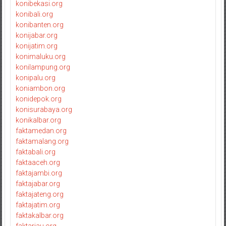
konibekasi.org
konibali.org
konibanten.org
konijabar.org
konijatim.org
konimaluku.org
konilampung.org
konipalu.org
koniambon.org
konidepok.org
konisurabaya.org
konikalbar.org
faktamedan.org
faktamalang.org
faktabali.org
faktaaceh.org
faktajambi.org
faktajabar.org
faktajateng.org
faktajatim.org
faktakalbar.org