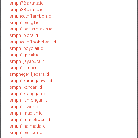
smpn78jakarta.id
smpn88jakarta.id
smpnegeri1ambon.id
smpn1bangil.id
smpn1banjarmasin.id
smpn1biora.id
smpnegeri1bobotsari.id
smpn1boyolali.id
smpn1gresik.id
smpn1jayapura.id
smpn1jember.id
smpnegeri1jepara.id
smpn1karanganyar.id
smpn1kendari.id
smpn1kranggan.id
smpn1lamongan.id
smpn1luwuk.id
smpn1madiun.id
smpn1manokwari.id
smpn1narmada.id
smpn1pacitan.id