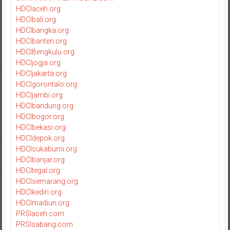
HDCIaceh.org
HDCIbali.org
HDCIbangka.org
HDCIbanten.org
HDCIBengkulu.org
HDCIjogja.org
HDCIjakarta.org
HDCIgorontalo.org
HDCIjambi.org
HDCIbandung.org
HDCIbogor.org
HDCIbekasi.org
HDCIdepok.org
HDCIsukabumi.org
HDCIbanjar.org
HDCItegal.org
HDCIsemarang.org
HDCIkediri.org
HDCImadiun.org
PRSIaceh.com
PRSIsabang.com