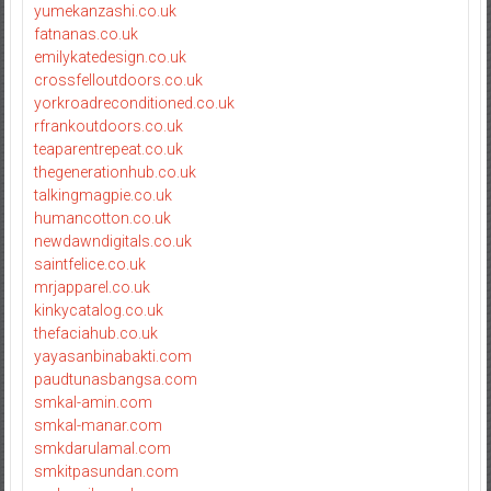
yumekanzashi.co.uk
fatnanas.co.uk
emilykatedesign.co.uk
crossfelloutdoors.co.uk
yorkroadreconditioned.co.uk
rfrankoutdoors.co.uk
teaparentrepeat.co.uk
thegenerationhub.co.uk
talkingmagpie.co.uk
humancotton.co.uk
newdawndigitals.co.uk
saintfelice.co.uk
mrjapparel.co.uk
kinkycatalog.co.uk
thefaciahub.co.uk
yayasanbinabakti.com
paudtunasbangsa.com
smkal-amin.com
smkal-manar.com
smkdarulamal.com
smkitpasundan.com