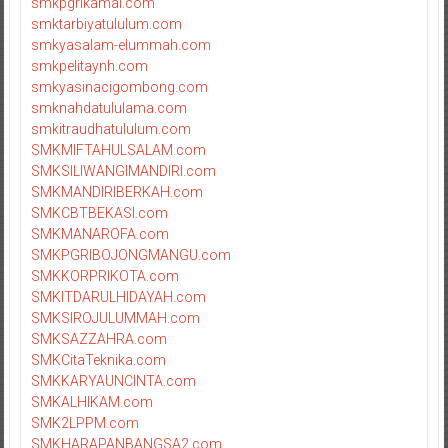
smkpgrikamal.com
smktarbiyatululum.com
smkyasalam-elummah.com
smkpelitaynh.com
smkyasinacigombong.com
smknahdatululama.com
smkitraudhatululum.com
SMKMIFTAHULSALAM.com
SMKSILIWANGIMANDIRI.com
SMKMANDIRIBERKAH.com
SMKCBTBEKASI.com
SMKMANAROFA.com
SMKPGRIBOJONGMANGU.com
SMKKORPRIKOTA.com
SMKITDARULHIDAYAH.com
SMKSIROJULUMMAH.com
SMKSAZZAHRA.com
SMKCitaTeknika.com
SMKKARYAUNCINTA.com
SMKALHIKAM.com
SMK2LPPM.com
SMKHARAPANBANGSA2.com