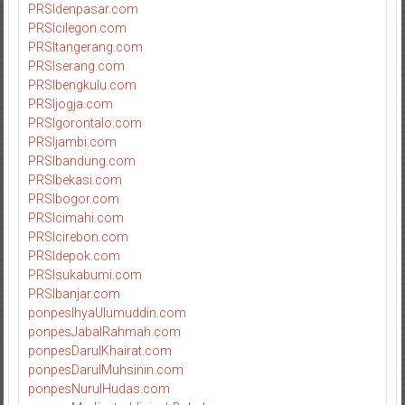
PRSIdenpasar.com
PRSIcilegon.com
PRSItangerang.com
PRSIserang.com
PRSIbengkulu.com
PRSIjogja.com
PRSIgorontalo.com
PRSIjambi.com
PRSIbandung.com
PRSIbekasi.com
PRSIbogor.com
PRSIcimahi.com
PRSIcirebon.com
PRSIdepok.com
PRSIsukabumi.com
PRSIbanjar.com
ponpesIhyaUlumuddin.com
ponpesJabalRahmah.com
ponpesDarulKhairat.com
ponpesDarulMuhsinin.com
ponpesNurulHudas.com