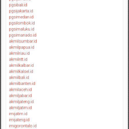
pgsibali.id
pgsijakarta.id
pgsimedan.id
pgsilombok.id
pgsimaluku.id
pgsimanado.id
akmilsumbar.id
akmilpapua.id
akmilriau.id
akmilntt.id
akmilkalbar.id
akmilkalsel.id
akmilbali.id
akmilbanten.id
akmilaceh.id
akmiljabar.id
akmiljateng.id
akmiljatim.id
imijatim.id
imijateng.id
imigorontalo.id