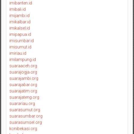
imibanten.id
imibali.id
imijambi.id
imikalbar.id
imikalsel.id
imipapua.id
imisumbar.id
imisumut.id
imiriau.id
imilampung.id
suaraaceh.org
suarajogja.org
suarajambi.org
suarajabar.org
suarajatim.org
suarajateng.org
suarariau.org
suarasumut.org
suarasumbar.org
suarasumsel.org
konibekasi.org