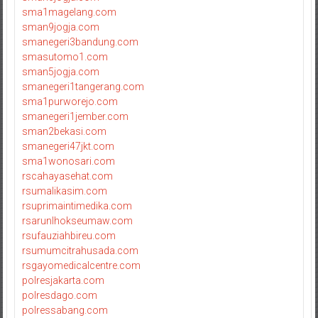
sma1magelang.com
sman9jogja.com
smanegeri3bandung.com
smasutomo1.com
sman5jogja.com
smanegeri1tangerang.com
sma1purworejo.com
smanegeri1jember.com
sman2bekasi.com
smanegeri47jkt.com
sma1wonosari.com
rscahayasehat.com
rsumalikasim.com
rsuprimaintimedika.com
rsarunlhokseumaw.com
rsufauziahbireu.com
rsumumcitrahusada.com
rsgayomedicalcentre.com
polresjakarta.com
polresdago.com
polressabang.com