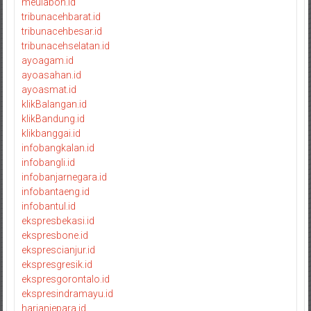
meulaboh.id
tribunacehbarat.id
tribunacehbesar.id
tribunacehselatan.id
ayoagam.id
ayoasahan.id
ayoasmat.id
klikBalangan.id
klikBandung.id
klikbanggai.id
infobangkalan.id
infobangli.id
infobanjarnegara.id
infobantaeng.id
infobantul.id
ekspresbekasi.id
ekspresbone.id
eksprescianjur.id
ekspresgresik.id
ekspresgorontalo.id
ekspresindramayu.id
harianjepara.id