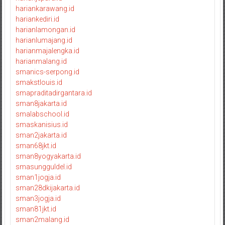
hariankarawang.id
hariankediri.id
harianlamongan.id
harianlumajang.id
harianmajalengka.id
harianmalang.id
smanics-serpong.id
smakstlouis.id
smapraditadirgantara.id
sman8jakarta.id
smalabschool.id
smaskanisius.id
sman2jakarta.id
sman68jkt.id
sman8yogyakarta.id
smasungguldel.id
sman1jogja.id
sman28dkijakarta.id
sman3jogja.id
sman81jkt.id
sman2malang.id