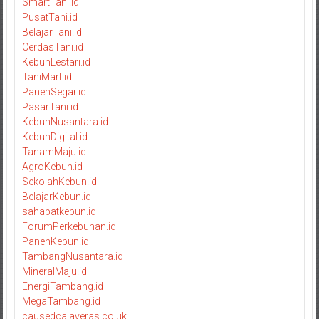
SmartTani.id
PusatTani.id
BelajarTani.id
CerdasTani.id
KebunLestari.id
TaniMart.id
PanenSegar.id
PasarTani.id
KebunNusantara.id
KebunDigital.id
TanamMaju.id
AgroKebun.id
SekolahKebun.id
BelajarKebun.id
sahabatkebun.id
ForumPerkebunan.id
PanenKebun.id
TambangNusantara.id
MineralMaju.id
EnergiTambang.id
MegaTambang.id
causedcalaveras.co.uk