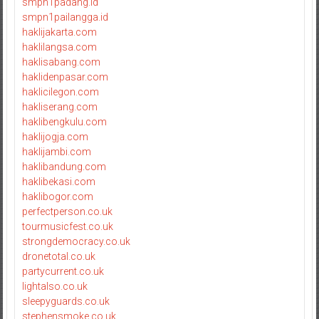
smpn1padang.id
smpn1pailangga.id
haklijakarta.com
haklilangsa.com
haklisabang.com
haklidenpasar.com
haklicilegon.com
hakliserang.com
haklibengkulu.com
haklijogja.com
haklijambi.com
haklibandung.com
haklibekasi.com
haklibogor.com
perfectperson.co.uk
tourmusicfest.co.uk
strongdemocracy.co.uk
dronetotal.co.uk
partycurrent.co.uk
lightalso.co.uk
sleepyguards.co.uk
stephensmoke.co.uk