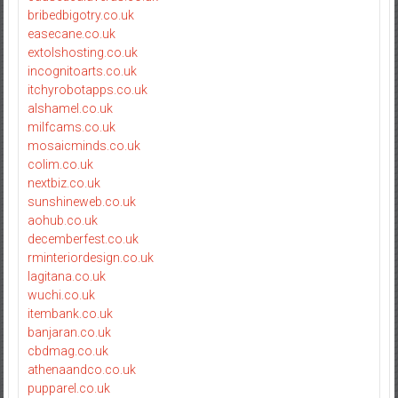
bribedbigotry.co.uk
easecane.co.uk
extolshosting.co.uk
incognitoarts.co.uk
itchyrobotapps.co.uk
alshamel.co.uk
milfcams.co.uk
mosaicminds.co.uk
colim.co.uk
nextbiz.co.uk
sunshineweb.co.uk
aohub.co.uk
decemberfest.co.uk
rminteriordesign.co.uk
lagitana.co.uk
wuchi.co.uk
itembank.co.uk
banjaran.co.uk
cbdmag.co.uk
athenaandco.co.uk
pupparel.co.uk