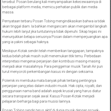
tersebut. Posan berulang kali menyampaikan kekecewaannya di
berbagai platform media, memicu perhatian publik dan media
massa.
Pernyataan terbaru Posan Tobing mengindikasikan bahwa ia tidak
akan tinggal diam. Ia bahkan mengancam akan mengambil langkah
hukum lebih lanjut jika tuntutannya tidak dipenuhi. Sikap tegas ini
menunjukkan betapa seriusnya Posan dalam memperjuangkan apa
yang ia yakini sebagai haknya.
Meskipun Kotak sendiri telah memberikan tanggapan, tampaknya
kedua belah pihak masih sulit menemukan titik temu. Perbedaan
interpretasi mengenai perjanjian dan kontribusi masing-masing
menjadi akar masalahnya. Para penggemar musik Tanah Air pun
turut menyoroti perkembangan kasus ini dengan seksama.
Polemik ini membuka mata banyak pihak tentang pentingnya
perjanjian yang jelas dalam industri musik. Hak cipta, royalti, dan
penggunaan nama band adalah aspek krusial yang harus diatur
secara transparan sejak awal. Kasus Posan-Kotak menjadi
pelajaran berharga bagi para musisi lainnya.
Posan Tobing sendiri terus aktif di dunia musik dengan proyek-