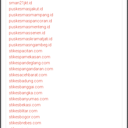
sman21jkt.id
puskesmasjakut.id
puskesmasmampang.id
puskesmaspancoran.id
puskesmasmenteng.id
puskesmassenen.id
puskesmaskramatjati.id
puskesmasngambeg.id
stikespacitan.com
stikespamekasan.com
stikespandeglang.com
stikespangandaran.com
stikesacehbarat.com
stikesbadung.com
stikesbanggai.com
stikesbangka.com
stikesbanyumas.com
stikesbekasi.com
stikesblitar.com
stikesbogor.com
stikesbrebes.com