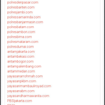
polresdenpasar.com
polresbanten.com
polresjambi.com
polressamarinda.com
polresbanjarmasin.com
polresbatam.com
polresambon.com
polresbima.com
polresmataram.com
polresdumai.com
antamjakarta.com
antambekasi.com
antambogor.com
antampalembang.com
antammedan.com
yayasanarrohmah.com
yayasanpkbm.com
yayasanmambaulirsyad.com
yayasanabm.com
yayasandharmawanita.com
PBSIjakarta.com