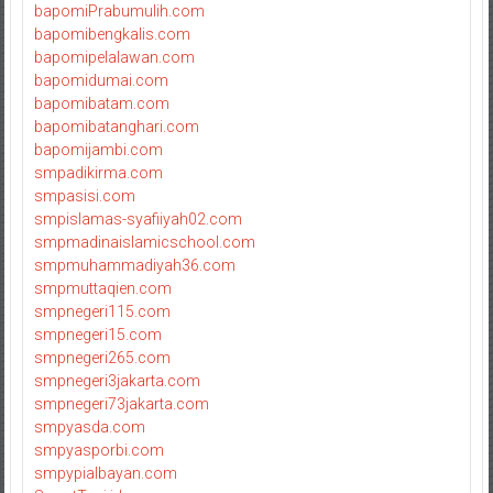
bapomiPrabumulih.com
bapomibengkalis.com
bapomipelalawan.com
bapomidumai.com
bapomibatam.com
bapomibatanghari.com
bapomijambi.com
smpadikirma.com
smpasisi.com
smpislamas-syafiiyah02.com
smpmadinaislamicschool.com
smpmuhammadiyah36.com
smpmuttaqien.com
smpnegeri115.com
smpnegeri15.com
smpnegeri265.com
smpnegeri3jakarta.com
smpnegeri73jakarta.com
smpyasda.com
smpyasporbi.com
smpypialbayan.com