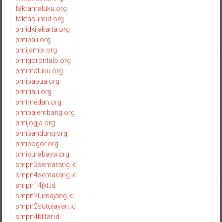
faktamaluku.org
faktasumut.org
pmidkijakarta.org
pmibali.org
pmijambi.org
pmigorontalo.org
pmimaluku.org
pmipapua.org
pmiriau.org
pmimedan.org
pmipalembang.org
pmijogja.org
pmibandung.org
pmibogor.org
pmisurabaya.org
smpn2semarang.id
smpn4semarang.id
smpn14jkt.id
smpn2lumajang.id
smpn2sutojayan.id
smpn4blitar.id