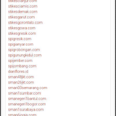
stikescianjur.com
stikesciamis.com
stikesdemak.com
stikesgarut.com
stikesgorontalo.com
stikesgowa.com
stikesgresik.com
spigresik.com
spigianyar.com
spigrobongan.com
spigunungkidul.com
spijember.com
spijombang.com
dianflores.id
sman48jkt.com
sman26jkt.com
sman03semarang.com
sman1sumbar.com
smanegeri1bantul.com
smanegeri1bogor.com
sman1surabaya.com
sman6jogja.com