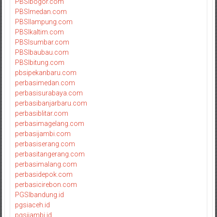
PBSIbogor.com
PBSImedan.com
PBSIlampung.com
PBSIkaltim.com
PBSIsumbar.com
PBSIbaubau.com
PBSIbitung.com
pbsipekanbaru.com
perbasimedan.com
perbasisurabaya.com
perbasibanjarbaru.com
perbasiblitar.com
perbasimagelang.com
perbasijambi.com
perbasiserang.com
perbasitangerang.com
perbasimalang.com
perbasidepok.com
perbasicirebon.com
PGSIbandung.id
pgsiaceh.id
pgsijambi.id