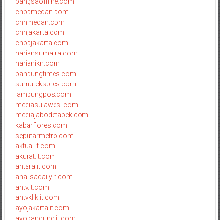
bangsaoffline.com
cnbcmedan.com
cnnmedan.com
cnnjakarta.com
cnbcjakarta.com
hariansumatra.com
harianikn.com
bandungtimes.com
sumutekspres.com
lampungpos.com
mediasulawesi.com
mediajabodetabek.com
kabarflores.com
seputarmetro.com
aktual.it.com
akurat.it.com
antara.it.com
analisadaily.it.com
antv.it.com
antvklik.it.com
ayojakarta.it.com
ayobandung.it.com