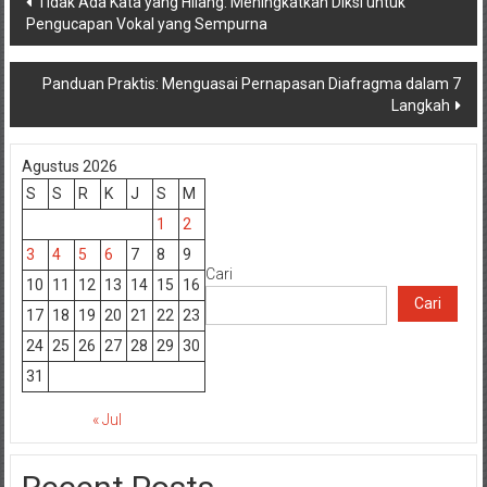
Tidak Ada Kata yang Hilang: Meningkatkan Diksi untuk
Pengucapan Vokal yang Sempurna
pos
Panduan Praktis: Menguasai Pernapasan Diafragma dalam 7
Langkah
Agustus 2026
S
S
R
K
J
S
M
1
2
3
4
5
6
7
8
9
Cari
10
11
12
13
14
15
16
Cari
17
18
19
20
21
22
23
24
25
26
27
28
29
30
31
« Jul