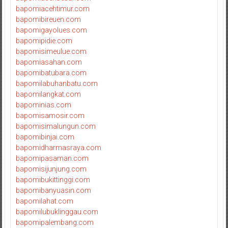
bapomiacehtimur.com
bapomibireuen.com
bapomigayolues.com
bapomipidie.com
bapomisimeulue.com
bapomiasahan.com
bapomibatubara.com
bapomilabuhanbatu.com
bapomilangkat.com
bapominias.com
bapomisamosir.com
bapomisimalungun.com
bapomibinjai.com
bapomidharmasraya.com
bapomipasaman.com
bapomisijunjung.com
bapomibukittinggi.com
bapomibanyuasin.com
bapomilahat.com
bapomilubuklinggau.com
bapomipalembang.com