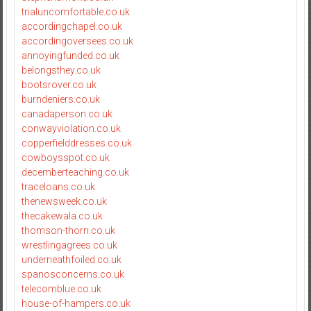
trialuncomfortable.co.uk
accordingchapel.co.uk
accordingoversees.co.uk
annoyingfunded.co.uk
belongsthey.co.uk
bootsrover.co.uk
burndeniers.co.uk
canadaperson.co.uk
conwayviolation.co.uk
copperfielddresses.co.uk
cowboysspot.co.uk
decemberteaching.co.uk
traceloans.co.uk
thenewsweek.co.uk
thecakewala.co.uk
thomson-thorn.co.uk
wrestlingagrees.co.uk
underneathfoiled.co.uk
spanosconcerns.co.uk
telecomblue.co.uk
house-of-hampers.co.uk