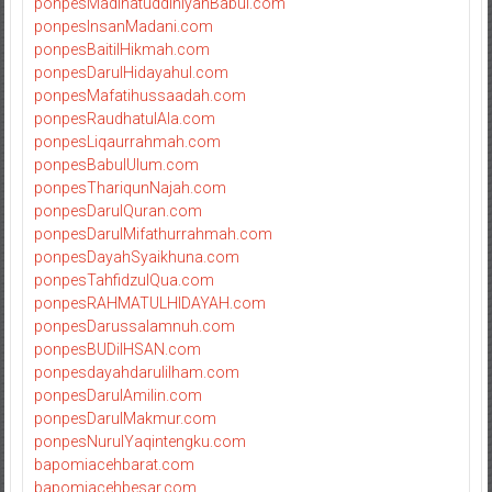
ponpesMadinatuddiniyahBabul.com
ponpesInsanMadani.com
ponpesBaitilHikmah.com
ponpesDarulHidayahul.com
ponpesMafatihussaadah.com
ponpesRaudhatulAla.com
ponpesLiqaurrahmah.com
ponpesBabulUlum.com
ponpesThariqunNajah.com
ponpesDarulQuran.com
ponpesDarulMifathurrahmah.com
ponpesDayahSyaikhuna.com
ponpesTahfidzulQua.com
ponpesRAHMATULHIDAYAH.com
ponpesDarussalamnuh.com
ponpesBUDiIHSAN.com
ponpesdayahdarulilham.com
ponpesDarulAmilin.com
ponpesDarulMakmur.com
ponpesNurulYaqintengku.com
bapomiacehbarat.com
bapomiacehbesar.com