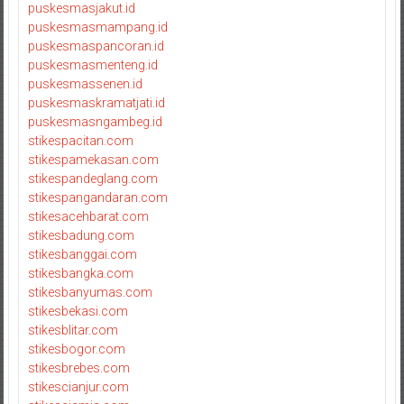
puskesmasjakut.id
puskesmasmampang.id
puskesmaspancoran.id
puskesmasmenteng.id
puskesmassenen.id
puskesmaskramatjati.id
puskesmasngambeg.id
stikespacitan.com
stikespamekasan.com
stikespandeglang.com
stikespangandaran.com
stikesacehbarat.com
stikesbadung.com
stikesbanggai.com
stikesbangka.com
stikesbanyumas.com
stikesbekasi.com
stikesblitar.com
stikesbogor.com
stikesbrebes.com
stikescianjur.com