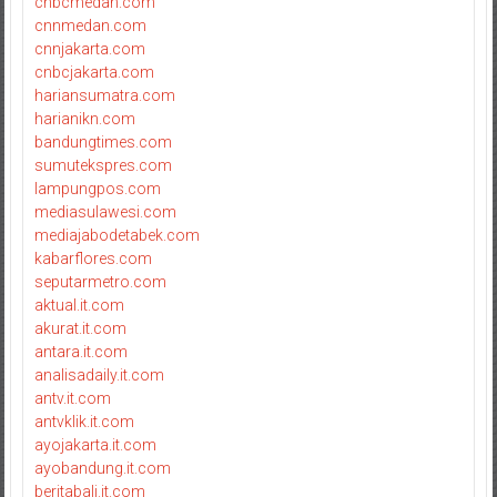
cnbcmedan.com
cnnmedan.com
cnnjakarta.com
cnbcjakarta.com
hariansumatra.com
harianikn.com
bandungtimes.com
sumutekspres.com
lampungpos.com
mediasulawesi.com
mediajabodetabek.com
kabarflores.com
seputarmetro.com
aktual.it.com
akurat.it.com
antara.it.com
analisadaily.it.com
antv.it.com
antvklik.it.com
ayojakarta.it.com
ayobandung.it.com
beritabali.it.com