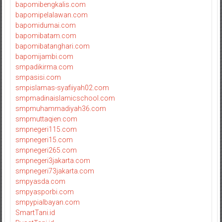
bapomibengkalis.com
bapomipelalawan.com
bapomidumai.com
bapomibatam.com
bapomibatanghari.com
bapomijambi.com
smpadikirma.com
smpasisi.com
smpislamas-syafiiyah02.com
smpmadinaislamicschool.com
smpmuhammadiyah36.com
smpmuttaqien.com
smpnegeri115.com
smpnegeri15.com
smpnegeri265.com
smpnegeri3jakarta.com
smpnegeri73jakarta.com
smpyasda.com
smpyasporbi.com
smpypialbayan.com
SmartTani.id