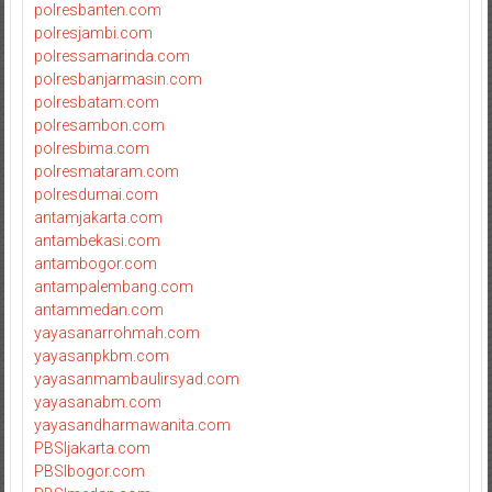
polresbanten.com
polresjambi.com
polressamarinda.com
polresbanjarmasin.com
polresbatam.com
polresambon.com
polresbima.com
polresmataram.com
polresdumai.com
antamjakarta.com
antambekasi.com
antambogor.com
antampalembang.com
antammedan.com
yayasanarrohmah.com
yayasanpkbm.com
yayasanmambaulirsyad.com
yayasanabm.com
yayasandharmawanita.com
PBSIjakarta.com
PBSIbogor.com