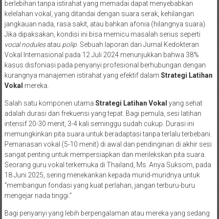
berlebihan tanpa istirahat yang memadai dapat menyebabkan
kelelahan vokal, yang ditandai dengan suara serak, kehilangan
jangkauan nada, rasa sakit, atau bahkan afonia (hilangnya suara).
Jika dipaksakan, kondisi ini bisa memicu masalah serius seperti
vocal nodules
atau
polip
. Sebuah laporan dari Jurnal Kedokteran
Vokal Internasional pada 12 Juli 2024 menunjukkan bahwa 38%
kasus disfoniasi pada penyanyi profesional berhubungan dengan
kurangnya manajemen istirahat yang efektif dalam
Strategi Latihan
Vokal
mereka.
Salah satu komponen utama
Strategi Latihan Vokal
yang sehat
adalah durasi dan frekuensi yang tepat. Bagi pemula, sesi latihan
intensif 20-30 menit, 3-4 kali seminggu sudah cukup. Durasi ini
memungkinkan pita suara untuk beradaptasi tanpa terlalu terbebani.
Pemanasan vokal (5-10 menit) di awal dan pendinginan di akhir sesi
sangat penting untuk mempersiapkan dan merilekskan pita suara.
Seorang guru vokal terkemuka di Thailand, Ms. Anya Suksom, pada
18 Juni 2025, sering menekankan kepada murid-muridnya untuk
“membangun fondasi yang kuat perlahan, jangan terburu-buru
mengejar nada tinggi.”
Bagi penyanyi yang lebih berpengalaman atau mereka yang sedang