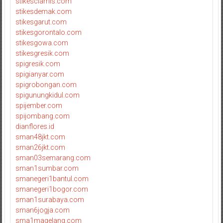
stikesciamis.com
stikesdemak.com
stikesgarut.com
stikesgorontalo.com
stikesgowa.com
stikesgresik.com
spigresik.com
spigianyar.com
spigrobongan.com
spigunungkidul.com
spijember.com
spijombang.com
dianflores.id
sman48jkt.com
sman26jkt.com
sman03semarang.com
sman1sumbar.com
smanegeri1bantul.com
smanegeri1bogor.com
sman1surabaya.com
sman6jogja.com
sma1magelang.com