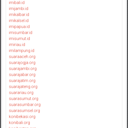
imibali.id
imijambi.id
imikalbar.id
imikalsel.id
imipapua.id
imisumbar.id
imisumut.id
imiriau.id
imilampung.id
suaraaceh.org
suarajogja.org
suarajambi.org
suarajabar.org
suarajatim.org
suarajateng.org
suarariau.org
suarasumut.org
suarasumbar.org
suarasumsel.org
konibekasi.org
konibali.org