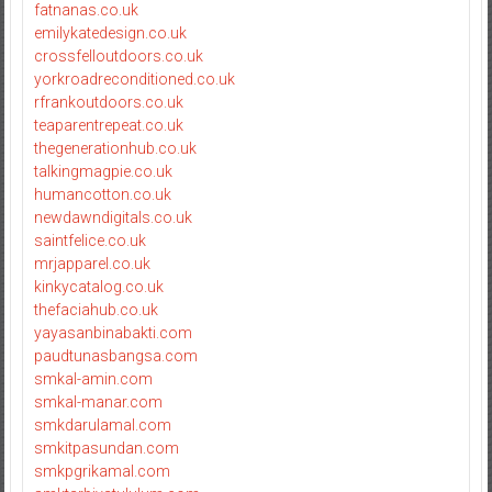
fatnanas.co.uk
emilykatedesign.co.uk
crossfelloutdoors.co.uk
yorkroadreconditioned.co.uk
rfrankoutdoors.co.uk
teaparentrepeat.co.uk
thegenerationhub.co.uk
talkingmagpie.co.uk
humancotton.co.uk
newdawndigitals.co.uk
saintfelice.co.uk
mrjapparel.co.uk
kinkycatalog.co.uk
thefaciahub.co.uk
yayasanbinabakti.com
paudtunasbangsa.com
smkal-amin.com
smkal-manar.com
smkdarulamal.com
smkitpasundan.com
smkpgrikamal.com