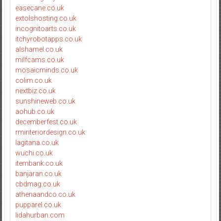
easecane.co.uk
extolshosting.co.uk
incognitoarts.co.uk
itchyrobotapps.co.uk
alshamel.co.uk
milfcams.co.uk
mosaicminds.co.uk
colim.co.uk
nextbiz.co.uk
sunshineweb.co.uk
aohub.co.uk
decemberfest.co.uk
rminteriordesign.co.uk
lagitana.co.uk
wuchi.co.uk
itembank.co.uk
banjaran.co.uk
cbdmag.co.uk
athenaandco.co.uk
pupparel.co.uk
lidahurban.com