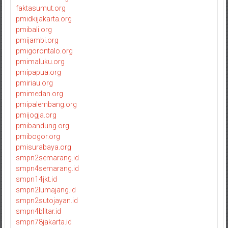
faktasumut.org
pmidkijakarta.org
pmibali.org
pmijambi.org
pmigorontalo.org
pmimaluku.org
pmipapua.org
pmiriau.org
pmimedan.org
pmipalembang.org
pmijogja.org
pmibandung.org
pmibogor.org
pmisurabaya.org
smpn2semarang.id
smpn4semarang.id
smpn14jkt.id
smpn2lumajang.id
smpn2sutojayan.id
smpn4blitar.id
smpn78jakarta.id