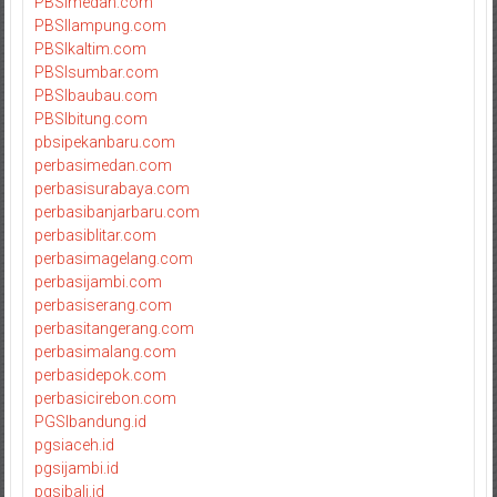
PBSImedan.com
PBSIlampung.com
PBSIkaltim.com
PBSIsumbar.com
PBSIbaubau.com
PBSIbitung.com
pbsipekanbaru.com
perbasimedan.com
perbasisurabaya.com
perbasibanjarbaru.com
perbasiblitar.com
perbasimagelang.com
perbasijambi.com
perbasiserang.com
perbasitangerang.com
perbasimalang.com
perbasidepok.com
perbasicirebon.com
PGSIbandung.id
pgsiaceh.id
pgsijambi.id
pgsibali.id