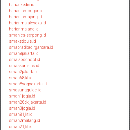
hariankediri.id
harianlamongan.id
harianlumajang.id
harianmajalengka.id
harianmalang.id
smanics-serpong.id
smakstlouis.id
smapraditadirgantara.id
sman8jakarta.id
smalabschool.id
smaskanisius.id
sman2jakarta.id
sman68jkt.id
sman8yogyakarta.id
smasungguldel.id
sman1jogja.id
sman28dkijakarta.id
sman3jogja.id
sman81jkt.id
sman2malang.id
sman21jkt.id