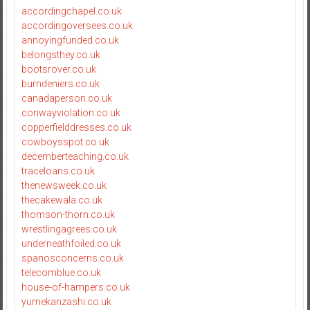
accordingchapel.co.uk
accordingoversees.co.uk
annoyingfunded.co.uk
belongsthey.co.uk
bootsrover.co.uk
burndeniers.co.uk
canadaperson.co.uk
conwayviolation.co.uk
copperfielddresses.co.uk
cowboysspot.co.uk
decemberteaching.co.uk
traceloans.co.uk
thenewsweek.co.uk
thecakewala.co.uk
thomson-thorn.co.uk
wrestlingagrees.co.uk
underneathfoiled.co.uk
spanosconcerns.co.uk
telecomblue.co.uk
house-of-hampers.co.uk
yumekanzashi.co.uk