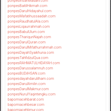
ponpesInsanMadani.com
ponpesBaitilHikmah.com
ponpesDarulHidayahul.com
ponpesMafatihussaadah.com
ponpesRaudhatulAla.com
ponpesLiqaurrahmah.com
ponpesBabulUlum.com
ponpesThariqunNajah.com
ponpesDarulQuran.com
ponpesDarulMifathurrahmah.com
ponpesDayahSyaikhuna.com
ponpesTahfidzulQua.com
ponpesRAHMATULHIDAYAH.com
ponpesDarussalamnuh.com
ponpesBUDiIHSAN.com
ponpesdayahdarulilham.com
ponpesDarulAmilin.com
ponpesDarulMakmur.com
ponpesNurulYaqintengku.com
bapomiacehbarat.com
bapomiacehbesar.com
bapomiacehtimur.com