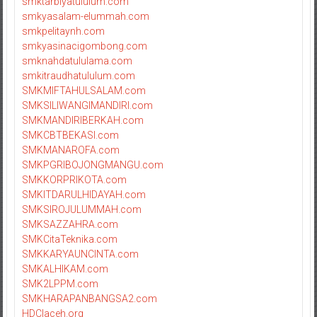
smktarbiyatululum.com
smkyasalam-elummah.com
smkpelitaynh.com
smkyasinacigombong.com
smknahdatululama.com
smkitraudhatululum.com
SMKMIFTAHULSALAM.com
SMKSILIWANGIMANDIRI.com
SMKMANDIRIBERKAH.com
SMKCBTBEKASI.com
SMKMANAROFA.com
SMKPGRIBOJONGMANGU.com
SMKKORPRIKOTA.com
SMKITDARULHIDAYAH.com
SMKSIROJULUMMAH.com
SMKSAZZAHRA.com
SMKCitaTeknika.com
SMKKARYAUNCINTA.com
SMKALHIKAM.com
SMK2LPPM.com
SMKHARAPANBANGSA2.com
HDCIaceh.org