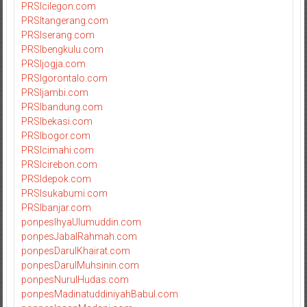
PRSIcilegon.com
PRSItangerang.com
PRSIserang.com
PRSIbengkulu.com
PRSIjogja.com
PRSIgorontalo.com
PRSIjambi.com
PRSIbandung.com
PRSIbekasi.com
PRSIbogor.com
PRSIcimahi.com
PRSIcirebon.com
PRSIdepok.com
PRSIsukabumi.com
PRSIbanjar.com
ponpesIhyaUlumuddin.com
ponpesJabalRahmah.com
ponpesDarulKhairat.com
ponpesDarulMuhsinin.com
ponpesNurulHudas.com
ponpesMadinatuddiniyahBabul.com