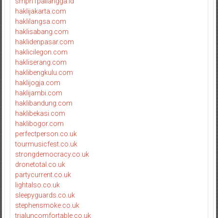
smpn1pailangga.id
haklijakarta.com
haklilangsa.com
haklisabang.com
haklidenpasar.com
haklicilegon.com
hakliserang.com
haklibengkulu.com
haklijogja.com
haklijambi.com
haklibandung.com
haklibekasi.com
haklibogor.com
perfectperson.co.uk
tourmusicfest.co.uk
strongdemocracy.co.uk
dronetotal.co.uk
partycurrent.co.uk
lightalso.co.uk
sleepyguards.co.uk
stephensmoke.co.uk
trialuncomfortable.co.uk