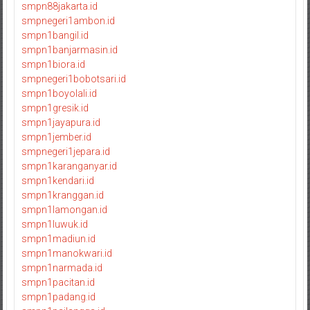
smpn88jakarta.id
smpnegeri1ambon.id
smpn1bangil.id
smpn1banjarmasin.id
smpn1biora.id
smpnegeri1bobotsari.id
smpn1boyolali.id
smpn1gresik.id
smpn1jayapura.id
smpn1jember.id
smpnegeri1jepara.id
smpn1karanganyar.id
smpn1kendari.id
smpn1kranggan.id
smpn1lamongan.id
smpn1luwuk.id
smpn1madiun.id
smpn1manokwari.id
smpn1narmada.id
smpn1pacitan.id
smpn1padang.id