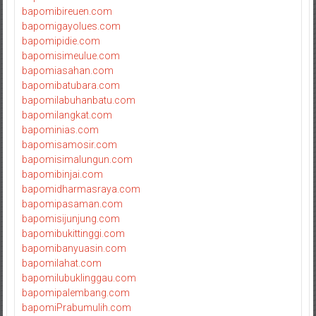
bapomibireuen.com
bapomigayolues.com
bapomipidie.com
bapomisimeulue.com
bapomiasahan.com
bapomibatubara.com
bapomilabuhanbatu.com
bapomilangkat.com
bapominias.com
bapomisamosir.com
bapomisimalungun.com
bapomibinjai.com
bapomidharmasraya.com
bapomipasaman.com
bapomisijunjung.com
bapomibukittinggi.com
bapomibanyuasin.com
bapomilahat.com
bapomilubuklinggau.com
bapomipalembang.com
bapomiPrabumulih.com