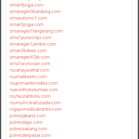
sman9jogja.com
smanegeri3bandung.com
smasutomo1.com
sman5jogja.com
smanegeri1tangerang.com
sma1purworejo.com
smanegeri1jember.com
sman2bekasi.com
smanegeri47jkt.com
sma1wonosari.com
rscahayasehat.com
rsumalikasim.com
rsuprimaintimedika.com
rsarunlhokseumaw.com
rsufauziahbireu.com
rsumumcitrahusada.com
rsgayomedicalcentre.com
polresjakarta.com
polresdago.com
polressabang.com
polresdenpasar.com