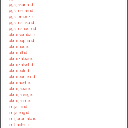
pgsijakarta.id
pgsimedan.id
pgsilombok.id
pgsimaluku.id
pgsimanado.id
akmilsumbar.id
akmilpapua.id
akmilriau.id
akmilntt.id
akmilkalbar.id
akmilkalsel.id
akmilbali.id
akmilbanten.id
akmilaceh.id
akmiljabar.id
akmiljateng.id
akmiljatim.id
imijatim.id
imijateng.id
imigorontalo.id
imibanten.id