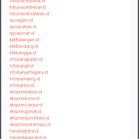
tribunacehbarat.id
tribunacehbesar.id
tribunacehselatan.id
ayoagam.id
ayoasahan.id
ayoasmat.id
klikBalangan.id
klikBandung.id
klikbanggai.id
infobangkalan.id
infobangli.id
infobanjarnegara.id
infobantaeng.id
infobantul.id
ekspresbekasi.id
ekspresbone.id
eksprescianjur.id
ekspresgresik.id
ekspresgorontalo.id
ekspresindramayu.id
harianjepara.id
hariankarawang.id