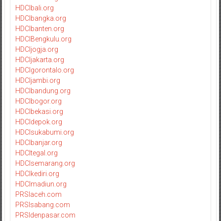
HDCIbali.org
HDCIbangka.org
HDCIbanten.org
HDCIBengkulu.org
HDCIjogja.org
HDCIjakarta.org
HDCIgorontalo.org
HDCIjambi.org
HDCIbandung.org
HDCIbogor.org
HDCIbekasi.org
HDCIdepok.org
HDCIsukabumi.org
HDCIbanjar.org
HDCItegal.org
HDCIsemarang.org
HDCIkediri.org
HDCImadiun.org
PRSIaceh.com
PRSIsabang.com
PRSIdenpasar.com