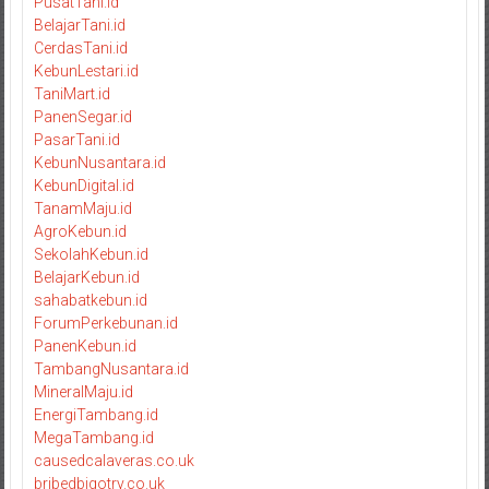
PusatTani.id
BelajarTani.id
CerdasTani.id
KebunLestari.id
TaniMart.id
PanenSegar.id
PasarTani.id
KebunNusantara.id
KebunDigital.id
TanamMaju.id
AgroKebun.id
SekolahKebun.id
BelajarKebun.id
sahabatkebun.id
ForumPerkebunan.id
PanenKebun.id
TambangNusantara.id
MineralMaju.id
EnergiTambang.id
MegaTambang.id
causedcalaveras.co.uk
bribedbigotry.co.uk