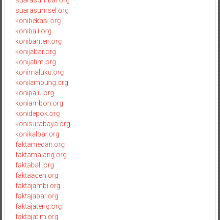
suarasumbar.org
suarasumsel.org
konibekasi.org
konibali.org
konibanten.org
konijabar.org
konijatim.org
konimaluku.org
konilampung.org
konipalu.org
koniambon.org
konidepok.org
konisurabaya.org
konikalbar.org
faktamedan.org
faktamalang.org
faktabali.org
faktaaceh.org
faktajambi.org
faktajabar.org
faktajateng.org
faktajatim.org