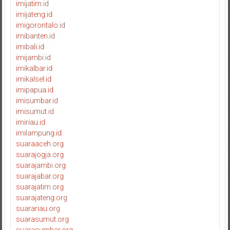
imijatim.id
imijateng.id
imigorontalo.id
imibanten.id
imibali.id
imijambi.id
imikalbar.id
imikalsel.id
imipapua.id
imisumbar.id
imisumut.id
imiriau.id
imilampung.id
suaraaceh.org
suarajogja.org
suarajambi.org
suarajabar.org
suarajatim.org
suarajateng.org
suarariau.org
suarasumut.org