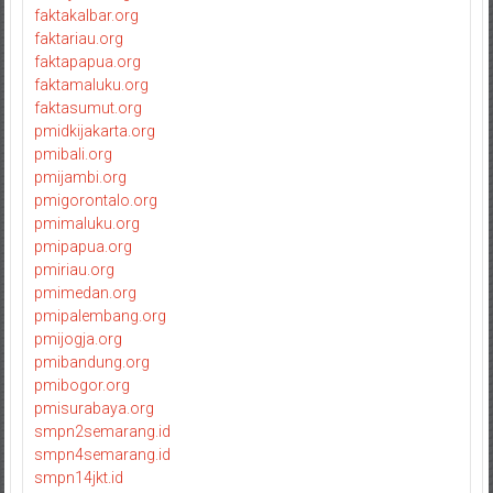
faktakalbar.org
faktariau.org
faktapapua.org
faktamaluku.org
faktasumut.org
pmidkijakarta.org
pmibali.org
pmijambi.org
pmigorontalo.org
pmimaluku.org
pmipapua.org
pmiriau.org
pmimedan.org
pmipalembang.org
pmijogja.org
pmibandung.org
pmibogor.org
pmisurabaya.org
smpn2semarang.id
smpn4semarang.id
smpn14jkt.id