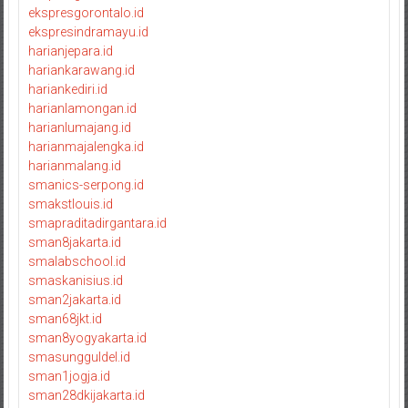
ekspresgorontalo.id
ekspresindramayu.id
harianjepara.id
hariankarawang.id
hariankediri.id
harianlamongan.id
harianlumajang.id
harianmajalengka.id
harianmalang.id
smanics-serpong.id
smakstlouis.id
smapraditadirgantara.id
sman8jakarta.id
smalabschool.id
smaskanisius.id
sman2jakarta.id
sman68jkt.id
sman8yogyakarta.id
smasungguldel.id
sman1jogja.id
sman28dkijakarta.id