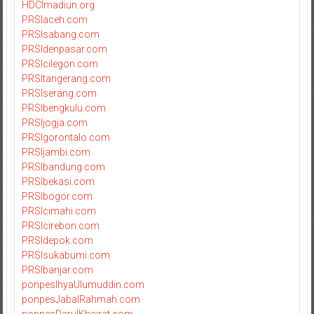
HDCImadiun.org
PRSIaceh.com
PRSIsabang.com
PRSIdenpasar.com
PRSIcilegon.com
PRSItangerang.com
PRSIserang.com
PRSIbengkulu.com
PRSIjogja.com
PRSIgorontalo.com
PRSIjambi.com
PRSIbandung.com
PRSIbekasi.com
PRSIbogor.com
PRSIcimahi.com
PRSIcirebon.com
PRSIdepok.com
PRSIsukabumi.com
PRSIbanjar.com
ponpesIhyaUlumuddin.com
ponpesJabalRahmah.com