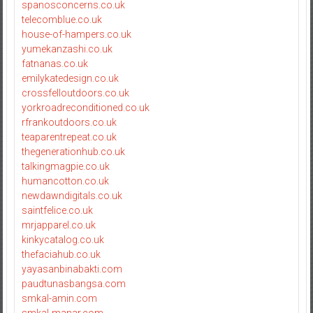
spanosconcerns.co.uk
telecomblue.co.uk
house-of-hampers.co.uk
yumekanzashi.co.uk
fatnanas.co.uk
emilykatedesign.co.uk
crossfelloutdoors.co.uk
yorkroadreconditioned.co.uk
rfrankoutdoors.co.uk
teaparentrepeat.co.uk
thegenerationhub.co.uk
talkingmagpie.co.uk
humancotton.co.uk
newdawndigitals.co.uk
saintfelice.co.uk
mrjapparel.co.uk
kinkycatalog.co.uk
thefaciahub.co.uk
yayasanbinabakti.com
paudtunasbangsa.com
smkal-amin.com