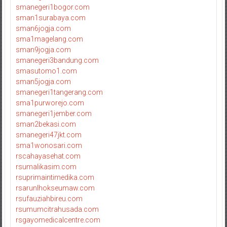
smanegeri1bogor.com
sman1surabaya.com
sman6jogja.com
sma1magelang.com
sman9jogja.com
smanegeri3bandung.com
smasutomo1.com
sman5jogja.com
smanegeri1tangerang.com
sma1purworejo.com
smanegeri1jember.com
sman2bekasi.com
smanegeri47jkt.com
sma1wonosari.com
rscahayasehat.com
rsumalikasim.com
rsuprimaintimedika.com
rsarunlhokseumaw.com
rsufauziahbireu.com
rsumumcitrahusada.com
rsgayomedicalcentre.com