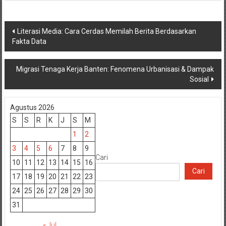
Navigasi
Literasi Media: Cara Cerdas Memilah Berita Berdasarkan
Fakta Data
pos
Migrasi Tenaga Kerja Banten: Fenomena Urbanisasi & Dampak
Sosial
Agustus 2026
S
S
R
K
J
S
M
1
2
3
4
5
6
7
8
9
Cari
10
11
12
13
14
15
16
Cari
17
18
19
20
21
22
23
24
25
26
27
28
29
30
31
« Jul