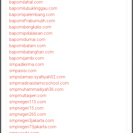
bapomilahat.com
bapomilubuklinggau.com
bapomipalembang.com
bapomiPrabumulih.com
bapomibengkalis.com
bapomipelalawan.com
bapomidumai.com
bapomibatam.com
bapomibatanghari.com
bapomijambi.com
smpadikirma.com
smpasisi.com
smpislamas-syafiiyah02.com
smpmadinaislamicschool.com
smpmuhammadiyah36.com
smpmuttaqien.com
smpnegeri115.com
smpnegeri15.com
smpnegeri265.com
smpnegeri3jakarta.com
smpnegeri73jakarta.com