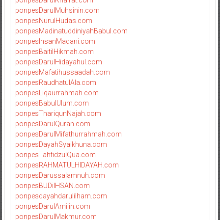
ponpesDarulKhairat.com
ponpesDarulMuhsinin.com
ponpesNurulHudas.com
ponpesMadinatuddiniyahBabul.com
ponpesInsanMadani.com
ponpesBaitilHikmah.com
ponpesDarulHidayahul.com
ponpesMafatihussaadah.com
ponpesRaudhatulAla.com
ponpesLiqaurrahmah.com
ponpesBabulUlum.com
ponpesThariqunNajah.com
ponpesDarulQuran.com
ponpesDarulMifathurrahmah.com
ponpesDayahSyaikhuna.com
ponpesTahfidzulQua.com
ponpesRAHMATULHIDAYAH.com
ponpesDarussalamnuh.com
ponpesBUDiIHSAN.com
ponpesdayahdarulilham.com
ponpesDarulAmilin.com
ponpesDarulMakmur.com