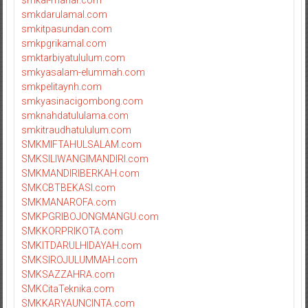
smkal-manar.com
smkdarulamal.com
smkitpasundan.com
smkpgrikamal.com
smktarbiyatululum.com
smkyasalam-elummah.com
smkpelitaynh.com
smkyasinacigombong.com
smknahdatululama.com
smkitraudhatululum.com
SMKMIFTAHULSALAM.com
SMKSILIWANGIMANDIRI.com
SMKMANDIRIBERKAH.com
SMKCBTBEKASI.com
SMKMANAROFA.com
SMKPGRIBOJONGMANGU.com
SMKKORPRIKOTA.com
SMKITDARULHIDAYAH.com
SMKSIROJULUMMAH.com
SMKSAZZAHRA.com
SMKCitaTeknika.com
SMKKARYAUNCINTA.com