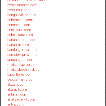
pemudapancasilamedan.com
ayokalimantan.com
ayosumut.com
bangsaoffline.com
cnbcmedan.com
cnnmedan.com
cnnjakarta.com
cnbcjakarta.com
hariansumatra.com
harianikn.com
bandungtimes.com
sumutekspres.com
lampungpos.com
mediasulawesi.com
mediajabodetabek.com
kabarflores.com
seputarmetro.com
aktual.it.com
akurat.it.com
antara.it.com
analisadaily.it.com
antv.it.com