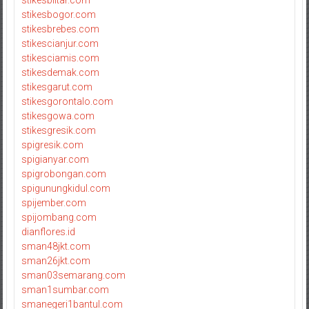
stikesblitar.com
stikesbogor.com
stikesbrebes.com
stikescianjur.com
stikesciamis.com
stikesdemak.com
stikesgarut.com
stikesgorontalo.com
stikesgowa.com
stikesgresik.com
spigresik.com
spigianyar.com
spigrobongan.com
spigunungkidul.com
spijember.com
spijombang.com
dianflores.id
sman48jkt.com
sman26jkt.com
sman03semarang.com
sman1sumbar.com
smanegeri1bantul.com