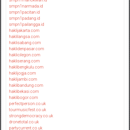
smpn1manokwari.id
smpn1narmada.id
smpn1pacitan.id
smpn1padang.id
smpn1pailangga.id
haklijakarta.com
haklilangsa.com
haklisabang.com
haklidenpasar.com
haklicilegon.com
hakliserang.com
haklibengkulu.com
haklijogja.com
haklijambi.com
haklibandung.com
haklibekasi.com
haklibogor.com
perfectperson.co.uk
tourmusicfest.co.uk
strongdemocracy.co.uk
dronetotal.co.uk
partycurrent.co.uk