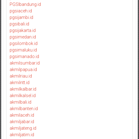
PGSIbandung.id
pgsiaceh.id
pgsijambi.id
pgsibali.id
pgsijakarta.id
pgsimedan.id
pgsilombok.id
pgsimaluku.id
pgsimanado.id
akmilsumbar.id
akmilpapua.id
akmilriau.id
akmilntt.id
akmilkalbar.id
akmilkalsel.id
akmilbali.id
akmilbanten.id
akmilaceh.id
akmiljabar.id
akmiljateng.id
akmiljatim.id