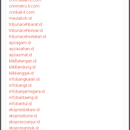
cnnmedan.it.com
cnnmetro.it.com
cnnbali.it.com
meulaboh.id
tribunacehbarat.id
tribunacehbesar.id
tribunacehselatan.id
ayoagam.id
ayoasahan.id
ayoasmat.id
klikBalangan.id
klikBandung.id
klikbanggai.id
infobangkalan.id
infobangli.id
infobanjarnegara.id
infobantaeng.id
infobantul.id
ekspresbekasi.id
ekspresbone.id
eksprescianjur.id
ekspresgresik.id