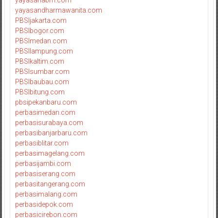
yayasanabm.com
yayasandharmawanita.com
PBSIjakarta.com
PBSIbogor.com
PBSImedan.com
PBSIlampung.com
PBSIkaltim.com
PBSIsumbar.com
PBSIbaubau.com
PBSIbitung.com
pbsipekanbaru.com
perbasimedan.com
perbasisurabaya.com
perbasibanjarbaru.com
perbasiblitar.com
perbasimagelang.com
perbasijambi.com
perbasiserang.com
perbasitangerang.com
perbasimalang.com
perbasidepok.com
perbasicirebon.com