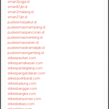
sman3jogja.id
sman81jkt.id
sman2malang.id
sman21jkt.id
puskesmasjakut.id
puskesmasmampang.id
puskesmaspancoran.id
puskesmasmenteng.id
puskesmassenen.id
puskesmaskramatjati.id
puskesmasngambeg.id
stikespacitan.com
stikespamekasan.com
stikespandeglang.com
stikespangandaran.com
stikesacehbarat.com
stikesbadung.com
stikesbanggai.com
stikesbangka.com
stikesbanyumas.com
stikesbekasi.com