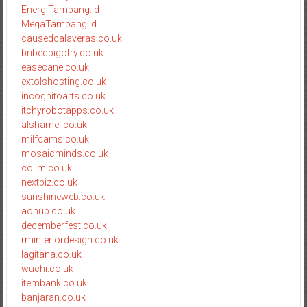
EnergiTambang.id
MegaTambang.id
causedcalaveras.co.uk
bribedbigotry.co.uk
easecane.co.uk
extolshosting.co.uk
incognitoarts.co.uk
itchyrobotapps.co.uk
alshamel.co.uk
milfcams.co.uk
mosaicminds.co.uk
colim.co.uk
nextbiz.co.uk
sunshineweb.co.uk
aohub.co.uk
decemberfest.co.uk
rminteriordesign.co.uk
lagitana.co.uk
wuchi.co.uk
itembank.co.uk
banjaran.co.uk