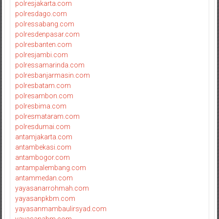
polresjakarta.com
polresdago.com
polressabang.com
polresdenpasar.com
polresbanten.com
polresjambi.com
polressamarinda.com
polresbanjarmasin.com
polresbatam.com
polresambon.com
polresbima.com
polresmataram.com
polresdumai.com
antamjakarta.com
antambekasi.com
antambogor.com
antampalembang.com
antammedan.com
yayasanarrohmah.com
yayasanpkbm.com
yayasanmambaulirsyad.com