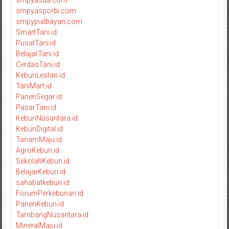
smpyasda.com
smpyasporbi.com
smpypialbayan.com
SmartTani.id
PusatTani.id
BelajarTani.id
CerdasTani.id
KebunLestari.id
TaniMart.id
PanenSegar.id
PasarTani.id
KebunNusantara.id
KebunDigital.id
TanamMaju.id
AgroKebun.id
SekolahKebun.id
BelajarKebun.id
sahabatkebun.id
ForumPerkebunan.id
PanenKebun.id
TambangNusantara.id
MineralMaju.id