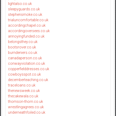
lightalso.co.uk
sleepyguards.co.uk
stephensmoke.co.uk
trialuncomfortable.co.uk
accordingchapel.co.uk
accordingoversees.co.uk
annoyingfunded.co.uk
belongsthey.co.uk
bootsrover.co.uk
burndeniers.co.uk
canadaperson.co.uk
conwayviolation.co.uk
copperfielddresses.co.uk
cowboysspot.co.uk
decemberteaching.co.uk
traceloans.co.uk
thenewsweek.co.uk
thecakewala.co.uk
thomson-thorn.co.uk
wrestlingagrees.co.uk
underneathfoiled.co.uk