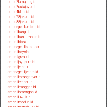
smpn2lumajang.id
smpn2sutojayan.id
smpn4blitar.id
smpn78jakarta.id
smpn88jakarta.id
smpnegeri1ambon.id
smpn1bangil.id
smpn1banjarmasin.id
smpn1biora.id
smpnegeri1bobotsari.id
smpn1boyolali.id
smpn1gresik.id
smpn1jayapura.id
smpn1jember.id
smpnegeri1jepara.id
smpn1karanganyar.id
smpn1kendari.id
smpn1kranggan.id
smpn1lamongan.id
smpn1luwuk.id
smpn1madiun.id