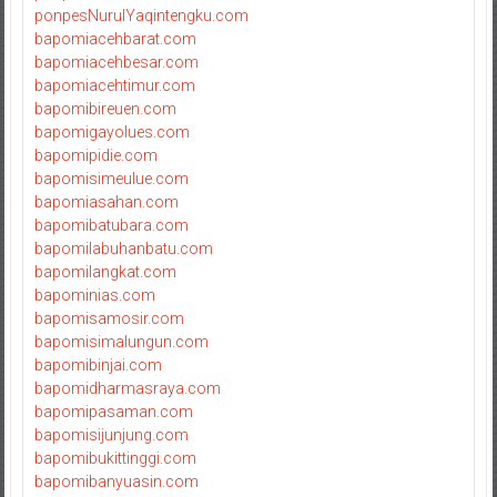
ponpesNurulYaqintengku.com
bapomiacehbarat.com
bapomiacehbesar.com
bapomiacehtimur.com
bapomibireuen.com
bapomigayolues.com
bapomipidie.com
bapomisimeulue.com
bapomiasahan.com
bapomibatubara.com
bapomilabuhanbatu.com
bapomilangkat.com
bapominias.com
bapomisamosir.com
bapomisimalungun.com
bapomibinjai.com
bapomidharmasraya.com
bapomipasaman.com
bapomisijunjung.com
bapomibukittinggi.com
bapomibanyuasin.com