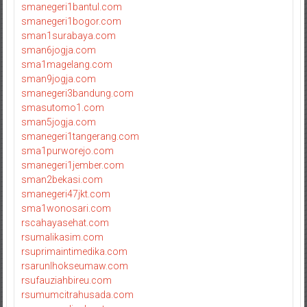
smanegeri1bantul.com
smanegeri1bogor.com
sman1surabaya.com
sman6jogja.com
sma1magelang.com
sman9jogja.com
smanegeri3bandung.com
smasutomo1.com
sman5jogja.com
smanegeri1tangerang.com
sma1purworejo.com
smanegeri1jember.com
sman2bekasi.com
smanegeri47jkt.com
sma1wonosari.com
rscahayasehat.com
rsumalikasim.com
rsuprimaintimedika.com
rsarunlhokseumaw.com
rsufauziahbireu.com
rsumumcitrahusada.com