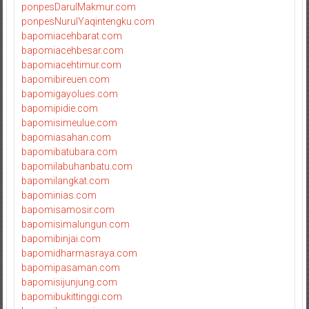
ponpesDarulMakmur.com
ponpesNurulYaqintengku.com
bapomiacehbarat.com
bapomiacehbesar.com
bapomiacehtimur.com
bapomibireuen.com
bapomigayolues.com
bapomipidie.com
bapomisimeulue.com
bapomiasahan.com
bapomibatubara.com
bapomilabuhanbatu.com
bapomilangkat.com
bapominias.com
bapomisamosir.com
bapomisimalungun.com
bapomibinjai.com
bapomidharmasraya.com
bapomipasaman.com
bapomisijunjung.com
bapomibukittinggi.com