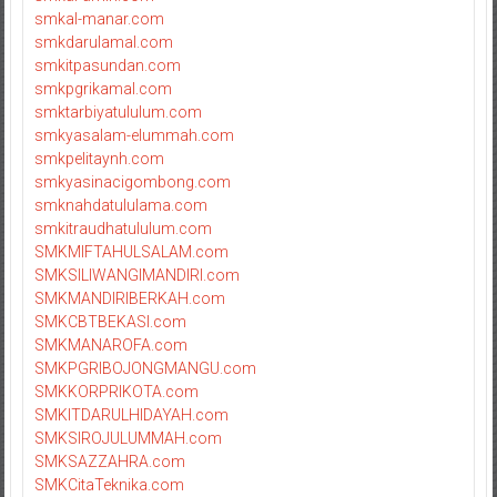
smkal-manar.com
smkdarulamal.com
smkitpasundan.com
smkpgrikamal.com
smktarbiyatululum.com
smkyasalam-elummah.com
smkpelitaynh.com
smkyasinacigombong.com
smknahdatululama.com
smkitraudhatululum.com
SMKMIFTAHULSALAM.com
SMKSILIWANGIMANDIRI.com
SMKMANDIRIBERKAH.com
SMKCBTBEKASI.com
SMKMANAROFA.com
SMKPGRIBOJONGMANGU.com
SMKKORPRIKOTA.com
SMKITDARULHIDAYAH.com
SMKSIROJULUMMAH.com
SMKSAZZAHRA.com
SMKCitaTeknika.com