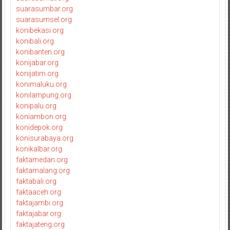
suarasumbar.org
suarasumsel.org
konibekasi.org
konibali.org
konibanten.org
konijabar.org
konijatim.org
konimaluku.org
konilampung.org
konipalu.org
koniambon.org
konidepok.org
konisurabaya.org
konikalbar.org
faktamedan.org
faktamalang.org
faktabali.org
faktaaceh.org
faktajambi.org
faktajabar.org
faktajateng.org