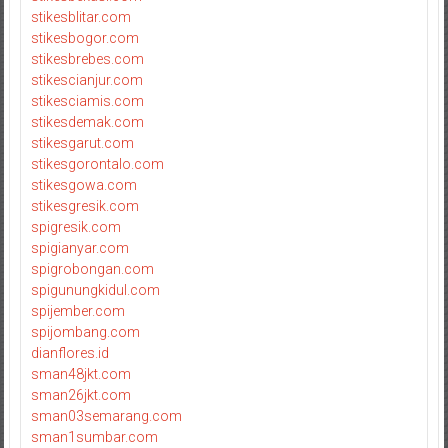
stikesblitar.com
stikesbogor.com
stikesbrebes.com
stikescianjur.com
stikesciamis.com
stikesdemak.com
stikesgarut.com
stikesgorontalo.com
stikesgowa.com
stikesgresik.com
spigresik.com
spigianyar.com
spigrobongan.com
spigunungkidul.com
spijember.com
spijombang.com
dianflores.id
sman48jkt.com
sman26jkt.com
sman03semarang.com
sman1sumbar.com