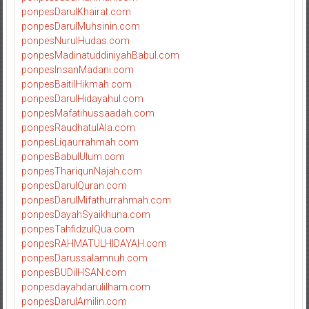
ponpesDarulKhairat.com
ponpesDarulMuhsinin.com
ponpesNurulHudas.com
ponpesMadinatuddiniyahBabul.com
ponpesInsanMadani.com
ponpesBaitilHikmah.com
ponpesDarulHidayahul.com
ponpesMafatihussaadah.com
ponpesRaudhatulAla.com
ponpesLiqaurrahmah.com
ponpesBabulUlum.com
ponpesThariqunNajah.com
ponpesDarulQuran.com
ponpesDarulMifathurrahmah.com
ponpesDayahSyaikhuna.com
ponpesTahfidzulQua.com
ponpesRAHMATULHIDAYAH.com
ponpesDarussalamnuh.com
ponpesBUDiIHSAN.com
ponpesdayahdarulilham.com
ponpesDarulAmilin.com