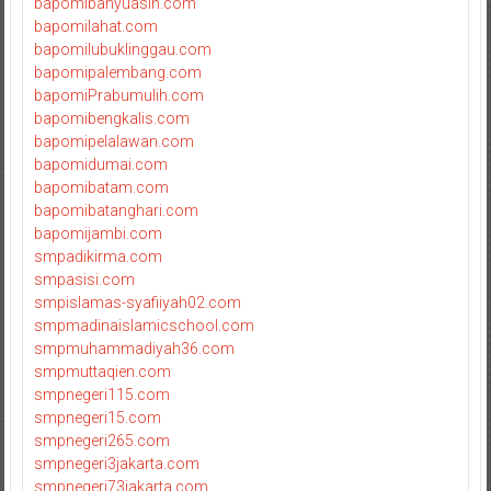
bapomibanyuasin.com
bapomilahat.com
bapomilubuklinggau.com
bapomipalembang.com
bapomiPrabumulih.com
bapomibengkalis.com
bapomipelalawan.com
bapomidumai.com
bapomibatam.com
bapomibatanghari.com
bapomijambi.com
smpadikirma.com
smpasisi.com
smpislamas-syafiiyah02.com
smpmadinaislamicschool.com
smpmuhammadiyah36.com
smpmuttaqien.com
smpnegeri115.com
smpnegeri15.com
smpnegeri265.com
smpnegeri3jakarta.com
smpnegeri73jakarta.com