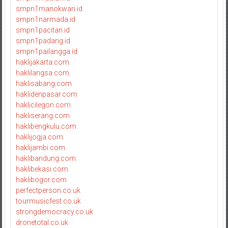
smpn1manokwari.id
smpn1narmada.id
smpn1pacitan.id
smpn1padang.id
smpn1pailangga.id
haklijakarta.com
haklilangsa.com
haklisabang.com
haklidenpasar.com
haklicilegon.com
hakliserang.com
haklibengkulu.com
haklijogja.com
haklijambi.com
haklibandung.com
haklibekasi.com
haklibogor.com
perfectperson.co.uk
tourmusicfest.co.uk
strongdemocracy.co.uk
dronetotal.co.uk