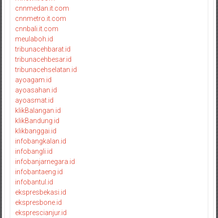
cnnmedan.it.com
cnnmetro.it.com
cnnbali.it.com
meulaboh.id
tribunacehbarat.id
tribunacehbesar.id
tribunacehselatan.id
ayoagam.id
ayoasahan.id
ayoasmat.id
klikBalangan.id
klikBandung.id
klikbanggai.id
infobangkalan.id
infobangli.id
infobanjarnegara.id
infobantaeng.id
infobantul.id
ekspresbekasi.id
ekspresbone.id
eksprescianjur.id