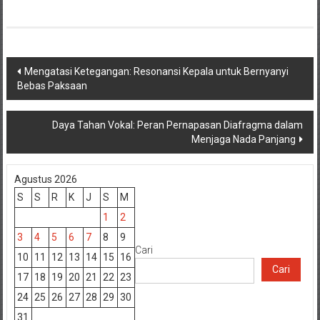
Navigasi
Mengatasi Ketegangan: Resonansi Kepala untuk Bernyanyi
Bebas Paksaan
pos
Daya Tahan Vokal: Peran Pernapasan Diafragma dalam
Menjaga Nada Panjang
Agustus 2026
S
S
R
K
J
S
M
1
2
3
4
5
6
7
8
9
Cari
10
11
12
13
14
15
16
Cari
17
18
19
20
21
22
23
24
25
26
27
28
29
30
31