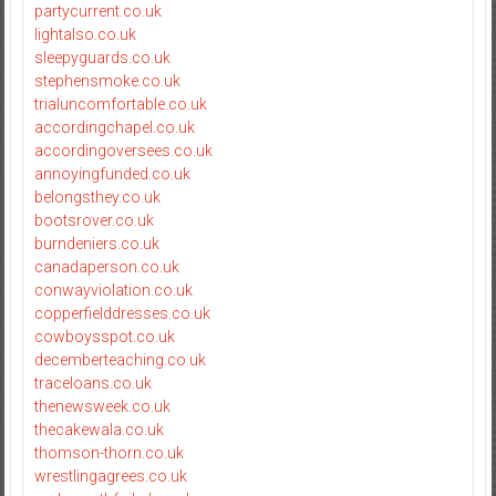
partycurrent.co.uk
lightalso.co.uk
sleepyguards.co.uk
stephensmoke.co.uk
trialuncomfortable.co.uk
accordingchapel.co.uk
accordingoversees.co.uk
annoyingfunded.co.uk
belongsthey.co.uk
bootsrover.co.uk
burndeniers.co.uk
canadaperson.co.uk
conwayviolation.co.uk
copperfielddresses.co.uk
cowboysspot.co.uk
decemberteaching.co.uk
traceloans.co.uk
thenewsweek.co.uk
thecakewala.co.uk
thomson-thorn.co.uk
wrestlingagrees.co.uk