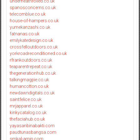
underneathfoiled.co.uk
spanosconcerns.co.uk
telecomblue.co.uk
house-of-hampers.co.uk
yumekanzashi.co.uk
fatnanas.co.uk
emilykatedesign.co.uk
crossfelloutdoors.co.uk
yorkroadreconditioned.co.uk
rfrankoutdoors.co.uk
teaparentrepeat.co.uk
thegenerationhub.co.uk
talkingmagpie.co.uk
humancotton.co.uk
newdawndigitals.co.uk
saintfelice.co.uk
mrjapparel.co.uk
kinkycatalog.co.uk
thefaciahub.co.uk
yayasanbinabakti.com
paudtunasbangsa.com
smkal-amin.com