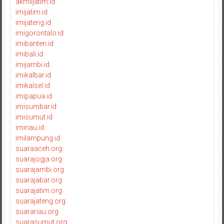
akmiljatim.id
imijatim.id
imijateng.id
imigorontalo.id
imibanten.id
imibali.id
imijambi.id
imikalbar.id
imikalsel.id
imipapua.id
imisumbar.id
imisumut.id
imiriau.id
imilampung.id
suaraaceh.org
suarajogja.org
suarajambi.org
suarajabar.org
suarajatim.org
suarajateng.org
suarariau.org
suarasumut.org