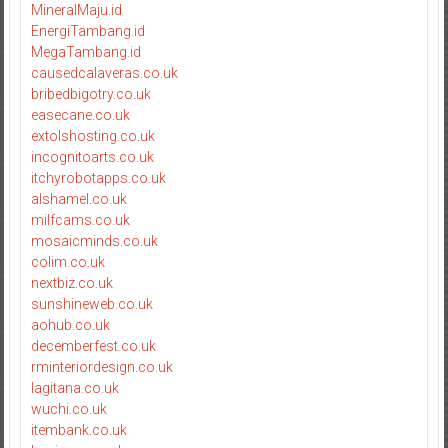
MineralMaju.id
EnergiTambang.id
MegaTambang.id
causedcalaveras.co.uk
bribedbigotry.co.uk
easecane.co.uk
extolshosting.co.uk
incognitoarts.co.uk
itchyrobotapps.co.uk
alshamel.co.uk
milfcams.co.uk
mosaicminds.co.uk
colim.co.uk
nextbiz.co.uk
sunshineweb.co.uk
aohub.co.uk
decemberfest.co.uk
rminteriordesign.co.uk
lagitana.co.uk
wuchi.co.uk
itembank.co.uk