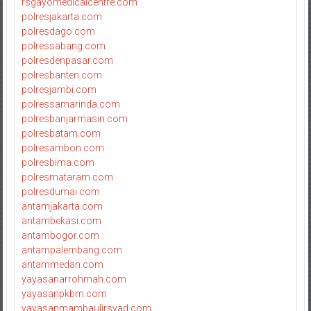
rsgayomedicalcentre.com
polresjakarta.com
polresdago.com
polressabang.com
polresdenpasar.com
polresbanten.com
polresjambi.com
polressamarinda.com
polresbanjarmasin.com
polresbatam.com
polresambon.com
polresbima.com
polresmataram.com
polresdumai.com
antamjakarta.com
antambekasi.com
antambogor.com
antampalembang.com
antammedan.com
yayasanarrohmah.com
yayasanpkbm.com
yayasanmambaulirsyad.com