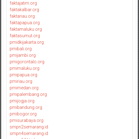
faktajatim.org
faktakalbar.org
faktariau.org
faktapapua.org
faktamaluku.org
faktasumut.org
pmidkijakarta.org
pmibali.org
pmijambi.org
pmigorontalo.org
pmimaluku.org
pmipapua.org
pmiriau.org
pmimedan.org
pmipalembang.org
pmijogja.org
pmibandung.org
pmibogor.org
pmisurabaya.org
smpn2semarang.id
smpn4semarang.id