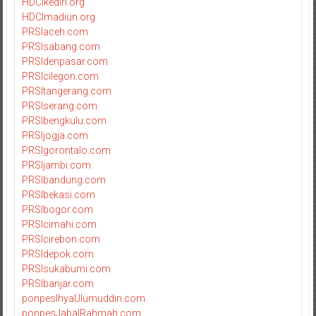
HDCIkediri.org
HDCImadiun.org
PRSIaceh.com
PRSIsabang.com
PRSIdenpasar.com
PRSIcilegon.com
PRSItangerang.com
PRSIserang.com
PRSIbengkulu.com
PRSIjogja.com
PRSIgorontalo.com
PRSIjambi.com
PRSIbandung.com
PRSIbekasi.com
PRSIbogor.com
PRSIcimahi.com
PRSIcirebon.com
PRSIdepok.com
PRSIsukabumi.com
PRSIbanjar.com
ponpesIhyaUlumuddin.com
ponpesJabalRahmah.com