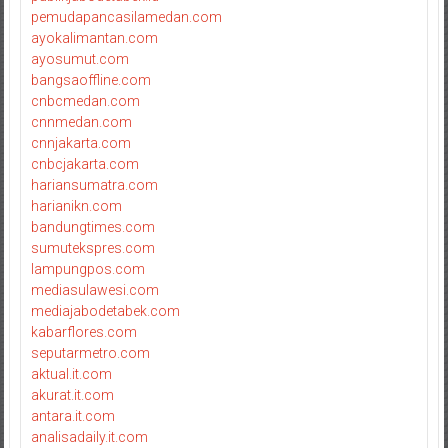
pemudapancasilamedan.com
ayokalimantan.com
ayosumut.com
bangsaoffline.com
cnbcmedan.com
cnnmedan.com
cnnjakarta.com
cnbcjakarta.com
hariansumatra.com
harianikn.com
bandungtimes.com
sumutekspres.com
lampungpos.com
mediasulawesi.com
mediajabodetabek.com
kabarflores.com
seputarmetro.com
aktual.it.com
akurat.it.com
antara.it.com
analisadaily.it.com