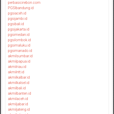
perbasicirebon.com
PGSIbandung.id
pgsiaceh.id
pgsijambi.id
pgsibali.id
pgsijakarta.id
pgsimedan.id
pgsilombok.id
pgsimaluku.id
pgsimanado.id
akmilsumbar.id
akmilpapua.id
akmilriau.id
akmilntt.id
akmilkalbar.id
akmilkalsel.id
akmilbali.id
akmilbanten.id
akmilaceh.id
akmiljabar.id
akmiljateng.id