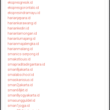
ekspresgresik.id
ekspresgorontalo.id
ekspresindramayu.id
harianjepara.id
hariankarawang.id
hariankediri.id
harianlamongan.id
harianlumajang.id
harianmajalengka.id
harianmalang.id
smanics-serpong.id
smakstlouis.id
smapraditadirgantara.id
sman8jakarta.id
smalabschool.id
smaskanisius.id
sman2jakarta.id
sman68jkt.id
sman8yogyakarta.id
smasungguldel.id
sman1jogja.id