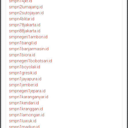
smpn14jkt.id
smpn2lumajang.id
smpn2sutojayan.id
smpn4blitar.id
smpn78jakarta.id
smpn88jakarta.id
smpnegeri1ambon.id
smpn1bangil.id
smpn1banjarmasin.id
smpn1biora.id
smpnegeri1bobotsari.id
smpn1boyolali.id
smpn1gresik.id
smpn1jayapura.id
smpn1jember.id
smpnegeri1jepara.id
smpn1karanganyar.id
smpn1kendari.id
smpn1kranggan.id
smpn1lamongan.id
smpn1luwuk.id
smpn1madiun.id