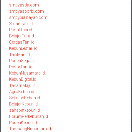
smpyasda.com
smpyasporbi.com
smpypialbayan.com
SmartTani.id
PusatTani.id
BelajarTani.id
CerdasTani.id
KebunLestari.id
TaniMart.id
PanenSegar.id
PasarTani.id
KebunNusantara.id
KebunDigital.id
TanamMaju.id
AgroKebun.id
SekolahKebun.id
BelajarKebun.id
sahabatkebun.id
ForumPerkebunan.id
PanenKebun.id
TambangNusantara.id