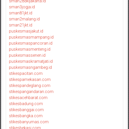
sman28dkijakarta.id
sman3jogja.id
sman81jkt.id
sman2malang.id
sman21jkt.id
puskesmasjakut.id
puskesmasmampang.id
puskesmaspancoran.id
puskesmasmenteng.id
puskesmassenen.id
puskesmaskramatjati.id
puskesmasngambeg.id
stikespacitan.com
stikespamekasan.com
stikespandeglang.com
stikespangandaran.com
stikesacehbarat.com
stikesbadung.com
stikesbanggai.com
stikesbangka.com
stikesbanyumas.com
stikesbekasi.com