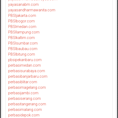
yayasanabm.com
yayasandharmawanita.com
PBSIjakarta.com
PBSIbogor.com
PBSImedan.com
PBSIlampung.com
PBSIkaltim.com
PBSIsumbar.com
PBSIbaubau.com
PBSIbitung.com
pbsipekanbaru.com
perbasimedan.com
perbasisurabaya.com
perbasibanjarbaru.com
perbasiblitar.com
perbasimagelang.com
perbasijambi.com
perbasiserang.com
perbasitangerang.com
perbasimalang.com
perbasidepok.com