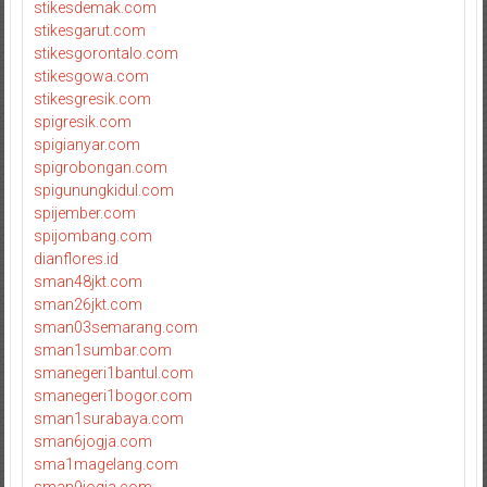
stikesdemak.com
stikesgarut.com
stikesgorontalo.com
stikesgowa.com
stikesgresik.com
spigresik.com
spigianyar.com
spigrobongan.com
spigunungkidul.com
spijember.com
spijombang.com
dianflores.id
sman48jkt.com
sman26jkt.com
sman03semarang.com
sman1sumbar.com
smanegeri1bantul.com
smanegeri1bogor.com
sman1surabaya.com
sman6jogja.com
sma1magelang.com