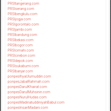
PRSItangerang.com
PRSIserang.com
PRSIbengkulu.com
PRSIjogja.com
PRSIgorontalo.com
PRSIjambi.com
PRSIbandung.com
PRSIbekasi.com
PRSIbogor.com
PRSIcimahi.com
PRSIcirebon.com
PRSIdepok.com
PRSIsukabumi.com
PRSIbanjar.com
ponpesIhyaUlumuddin.com
ponpesJabalRahmah.com
ponpesDarulKhairat.com
ponpesDarulMuhsinin.com
ponpesNurulHudas.com
ponpesMadinatuddiniyahBabul.com
ponpesInsanMadani.com