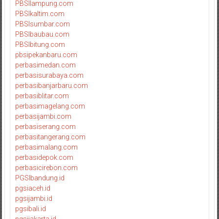
PBSIlampung.com
PBSIkaltim.com
PBSIsumbar.com
PBSIbaubau.com
PBSIbitung.com
pbsipekanbaru.com
perbasimedan.com
perbasisurabaya.com
perbasibanjarbaru.com
perbasiblitar.com
perbasimagelang.com
perbasijambi.com
perbasiserang.com
perbasitangerang.com
perbasimalang.com
perbasidepok.com
perbasicirebon.com
PGSIbandung.id
pgsiaceh.id
pgsijambi.id
pgsibali.id