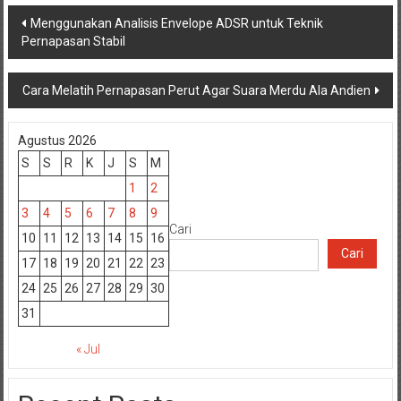
Navigasi
Menggunakan Analisis Envelope ADSR untuk Teknik
Pernapasan Stabil
pos
Cara Melatih Pernapasan Perut Agar Suara Merdu Ala Andien
Agustus 2026
S
S
R
K
J
S
M
1
2
3
4
5
6
7
8
9
Cari
10
11
12
13
14
15
16
Cari
17
18
19
20
21
22
23
24
25
26
27
28
29
30
31
« Jul