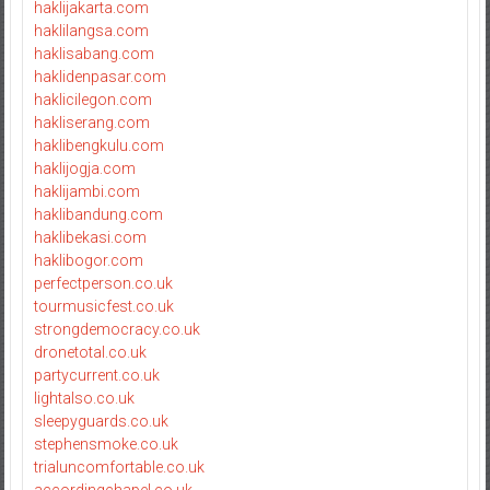
haklijakarta.com
haklilangsa.com
haklisabang.com
haklidenpasar.com
haklicilegon.com
hakliserang.com
haklibengkulu.com
haklijogja.com
haklijambi.com
haklibandung.com
haklibekasi.com
haklibogor.com
perfectperson.co.uk
tourmusicfest.co.uk
strongdemocracy.co.uk
dronetotal.co.uk
partycurrent.co.uk
lightalso.co.uk
sleepyguards.co.uk
stephensmoke.co.uk
trialuncomfortable.co.uk