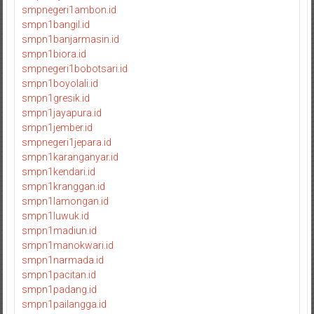
smpnegeri1ambon.id
smpn1bangil.id
smpn1banjarmasin.id
smpn1biora.id
smpnegeri1bobotsari.id
smpn1boyolali.id
smpn1gresik.id
smpn1jayapura.id
smpn1jember.id
smpnegeri1jepara.id
smpn1karanganyar.id
smpn1kendari.id
smpn1kranggan.id
smpn1lamongan.id
smpn1luwuk.id
smpn1madiun.id
smpn1manokwari.id
smpn1narmada.id
smpn1pacitan.id
smpn1padang.id
smpn1pailangga.id