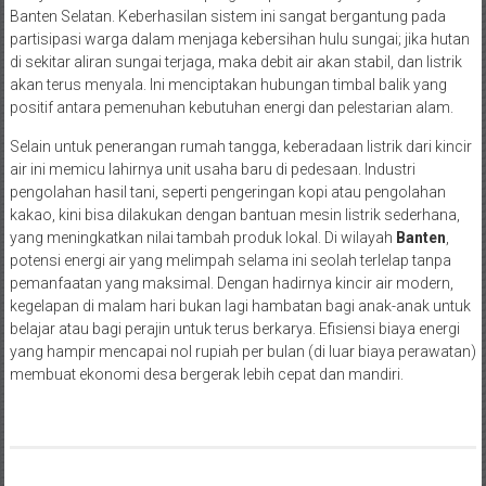
Banten Selatan. Keberhasilan sistem ini sangat bergantung pada
partisipasi warga dalam menjaga kebersihan hulu sungai; jika hutan
di sekitar aliran sungai terjaga, maka debit air akan stabil, dan listrik
akan terus menyala. Ini menciptakan hubungan timbal balik yang
positif antara pemenuhan kebutuhan energi dan pelestarian alam.
Selain untuk penerangan rumah tangga, keberadaan listrik dari kincir
air ini memicu lahirnya unit usaha baru di pedesaan. Industri
pengolahan hasil tani, seperti pengeringan kopi atau pengolahan
kakao, kini bisa dilakukan dengan bantuan mesin listrik sederhana,
yang meningkatkan nilai tambah produk lokal. Di wilayah
Banten
,
potensi energi air yang melimpah selama ini seolah terlelap tanpa
pemanfaatan yang maksimal. Dengan hadirnya kincir air modern,
kegelapan di malam hari bukan lagi hambatan bagi anak-anak untuk
belajar atau bagi perajin untuk terus berkarya. Efisiensi biaya energi
yang hampir mencapai nol rupiah per bulan (di luar biaya perawatan)
membuat ekonomi desa bergerak lebih cepat dan mandiri.