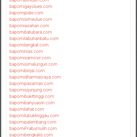
bapomibireuen.com
bapomigayolues.com
bapomipidie.com
bapomisimeulue.com
bapomiasahan.com
bapomibatubara.com
bapomilabuhanbatu.com
bapomilangkat.com
bapominias.com
bapomisamosir.com
bapomisimalungun.com
bapomibinjai.com
bapomidharmasraya.com
bapomipasaman.com
bapomisijunjung.com
bapomibukittinggi.com
bapomibanyuasin.com
bapomilahat.com
bapomilubuklinggau.com
bapomipalembang.com
bapomiPrabumulih.com
bapomibengkalis.com