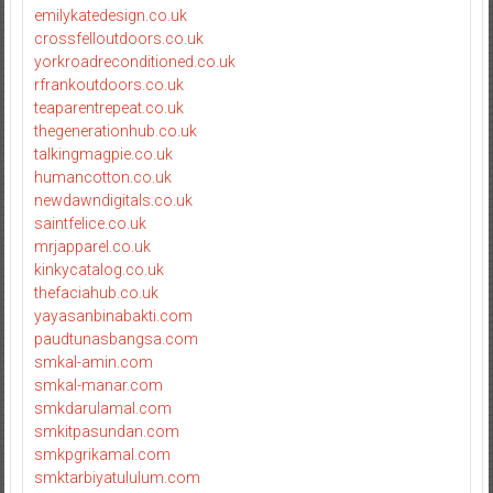
emilykatedesign.co.uk
crossfelloutdoors.co.uk
yorkroadreconditioned.co.uk
rfrankoutdoors.co.uk
teaparentrepeat.co.uk
thegenerationhub.co.uk
talkingmagpie.co.uk
humancotton.co.uk
newdawndigitals.co.uk
saintfelice.co.uk
mrjapparel.co.uk
kinkycatalog.co.uk
thefaciahub.co.uk
yayasanbinabakti.com
paudtunasbangsa.com
smkal-amin.com
smkal-manar.com
smkdarulamal.com
smkitpasundan.com
smkpgrikamal.com
smktarbiyatululum.com