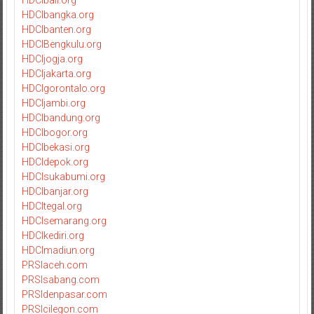
HDCIbali.org
HDCIbangka.org
HDCIbanten.org
HDCIBengkulu.org
HDCIjogja.org
HDCIjakarta.org
HDCIgorontalo.org
HDCIjambi.org
HDCIbandung.org
HDCIbogor.org
HDCIbekasi.org
HDCIdepok.org
HDCIsukabumi.org
HDCIbanjar.org
HDCItegal.org
HDCIsemarang.org
HDCIkediri.org
HDCImadiun.org
PRSIaceh.com
PRSIsabang.com
PRSIdenpasar.com
PRSIcilegon.com