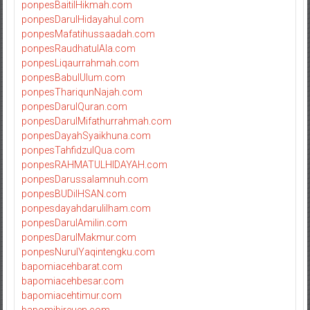
ponpesBaitilHikmah.com
ponpesDarulHidayahul.com
ponpesMafatihussaadah.com
ponpesRaudhatulAla.com
ponpesLiqaurrahmah.com
ponpesBabulUlum.com
ponpesThariqunNajah.com
ponpesDarulQuran.com
ponpesDarulMifathurrahmah.com
ponpesDayahSyaikhuna.com
ponpesTahfidzulQua.com
ponpesRAHMATULHIDAYAH.com
ponpesDarussalamnuh.com
ponpesBUDiIHSAN.com
ponpesdayahdarulilham.com
ponpesDarulAmilin.com
ponpesDarulMakmur.com
ponpesNurulYaqintengku.com
bapomiacehbarat.com
bapomiacehbesar.com
bapomiacehtimur.com