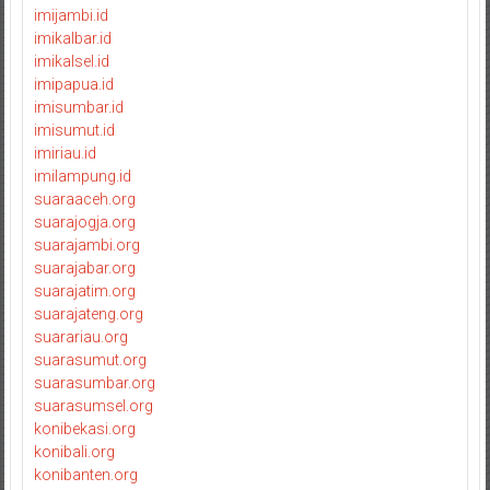
imijambi.id
imikalbar.id
imikalsel.id
imipapua.id
imisumbar.id
imisumut.id
imiriau.id
imilampung.id
suaraaceh.org
suarajogja.org
suarajambi.org
suarajabar.org
suarajatim.org
suarajateng.org
suarariau.org
suarasumut.org
suarasumbar.org
suarasumsel.org
konibekasi.org
konibali.org
konibanten.org