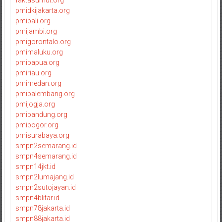
faktasumut.org
pmidkijakarta.org
pmibali.org
pmijambi.org
pmigorontalo.org
pmimaluku.org
pmipapua.org
pmiriau.org
pmimedan.org
pmipalembang.org
pmijogja.org
pmibandung.org
pmibogor.org
pmisurabaya.org
smpn2semarang.id
smpn4semarang.id
smpn14jkt.id
smpn2lumajang.id
smpn2sutojayan.id
smpn4blitar.id
smpn78jakarta.id
smpn88jakarta.id