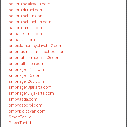
bapomipelalawan.com
bapomidumai.com
bapomibatam.com
bapomibatanghari.com
bapomijambi.com
smpadikirma.com
smpasisi.com
smpislamas-syafiiyah02.com
smpmadinaislamicschool.com
smpmuhammadiyah36.com
smpmuttaqien.com
smpnegeri115.com
smpnegeri15.com
smpnegeri265.com
smpnegeri3jakarta.com
smpnegeri73jakarta.com
smpyasda.com
smpyasporbi.com
smpypialbayan.com
SmartTani.id
PusatTani.id