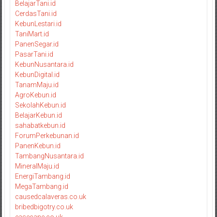
BelajarTani.id
CerdasTani.id
KebunLestari.id
TaniMart.id
PanenSegar.id
PasarTani.id
KebunNusantara.id
KebunDigital.id
TanamMaju.id
AgroKebun.id
SekolahKebun.id
BelajarKebun.id
sahabatkebun.id
ForumPerkebunan.id
PanenKebun.id
TambangNusantara.id
MineralMaju.id
EnergiTambang.id
MegaTambang.id
causedcalaveras.co.uk
bribedbigotry.co.uk