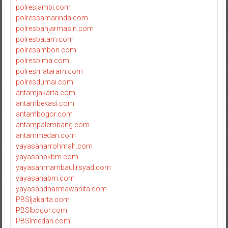
polresjambi.com
polressamarinda.com
polresbanjarmasin.com
polresbatam.com
polresambon.com
polresbima.com
polresmataram.com
polresdumai.com
antamjakarta.com
antambekasi.com
antambogor.com
antampalembang.com
antammedan.com
yayasanarrohmah.com
yayasanpkbm.com
yayasanmambaulirsyad.com
yayasanabm.com
yayasandharmawanita.com
PBSIjakarta.com
PBSIbogor.com
PBSImedan.com