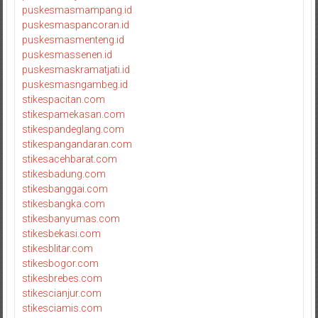
puskesmasmampang.id
puskesmaspancoran.id
puskesmasmenteng.id
puskesmassenen.id
puskesmaskramatjati.id
puskesmasngambeg.id
stikespacitan.com
stikespamekasan.com
stikespandeglang.com
stikespangandaran.com
stikesacehbarat.com
stikesbadung.com
stikesbanggai.com
stikesbangka.com
stikesbanyumas.com
stikesbekasi.com
stikesblitar.com
stikesbogor.com
stikesbrebes.com
stikescianjur.com
stikesciamis.com