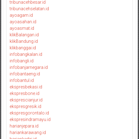
tribunacehbesar.id
tribunacehselatan.id
ayoagam.id
ayoasahan.id
ayoasmat.id
klikBalangan.id
klikBandung.id
klikbanggai.id
infobangkalan.id
infobangli.id
infobanjarnegara.id
infobantaeng.id
infobantul.id
ekspresbekasi.id
ekspresbone.id
eksprescianjur.id
ekspresgresik.id
ekspresgorontalo.id
ekspresindramayu.id
harianjepara.id
hariankarawang.id