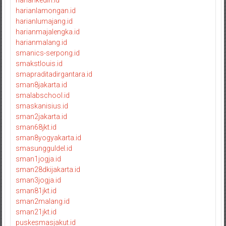
hariankediri.id
harianlamongan.id
harianlumajang.id
harianmajalengka.id
harianmalang.id
smanics-serpong.id
smakstlouis.id
smapraditadirgantara.id
sman8jakarta.id
smalabschool.id
smaskanisius.id
sman2jakarta.id
sman68jkt.id
sman8yogyakarta.id
smasungguldel.id
sman1jogja.id
sman28dkijakarta.id
sman3jogja.id
sman81jkt.id
sman2malang.id
sman21jkt.id
puskesmasjakut.id