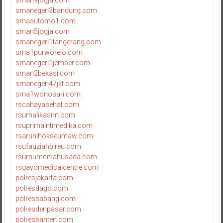
sman9jogja.com
smanegeri3bandung.com
smasutomo1.com
sman5jogja.com
smanegeri1tangerang.com
sma1purworejo.com
smanegeri1jember.com
sman2bekasi.com
smanegeri47jkt.com
sma1wonosari.com
rscahayasehat.com
rsumalikasim.com
rsuprimaintimedika.com
rsarunlhokseumaw.com
rsufauziahbireu.com
rsumumcitrahusada.com
rsgayomedicalcentre.com
polresjakarta.com
polresdago.com
polressabang.com
polresdenpasar.com
polresbanten.com