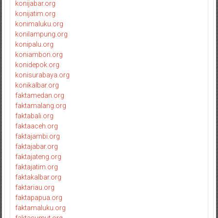
konijabar.org
konijatim.org
konimaluku.org
konilampung.org
konipalu.org
koniambon.org
konidepok.org
konisurabaya.org
konikalbar.org
faktamedan.org
faktamalang.org
faktabali.org
faktaaceh.org
faktajambi.org
faktajabar.org
faktajateng.org
faktajatim.org
faktakalbar.org
faktariau.org
faktapapua.org
faktamaluku.org