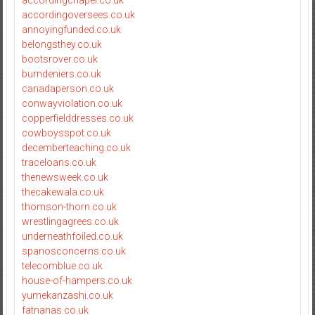
accordingchapel.co.uk
accordingoversees.co.uk
annoyingfunded.co.uk
belongsthey.co.uk
bootsrover.co.uk
burndeniers.co.uk
canadaperson.co.uk
conwayviolation.co.uk
copperfielddresses.co.uk
cowboysspot.co.uk
decemberteaching.co.uk
traceloans.co.uk
thenewsweek.co.uk
thecakewala.co.uk
thomson-thorn.co.uk
wrestlingagrees.co.uk
underneathfoiled.co.uk
spanosconcerns.co.uk
telecomblue.co.uk
house-of-hampers.co.uk
yumekanzashi.co.uk
fatnanas.co.uk