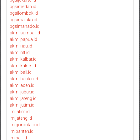
pgsijakarta.id
pgsimedan.id
pgsilombok.id
pgsimaluku.id
pgsimanado.id
akmilsumbar.id
akmilpapua.id
akmilriau.id
akmilntt.id
akmilkalbar.id
akmilkalsel.id
akmilbali.id
akmilbanten.id
akmilaceh.id
akmiljabar.id
akmiljateng.id
akmiljatim.id
imijatim.id
imijateng.id
imigorontalo.id
imibanten.id
imibali.id