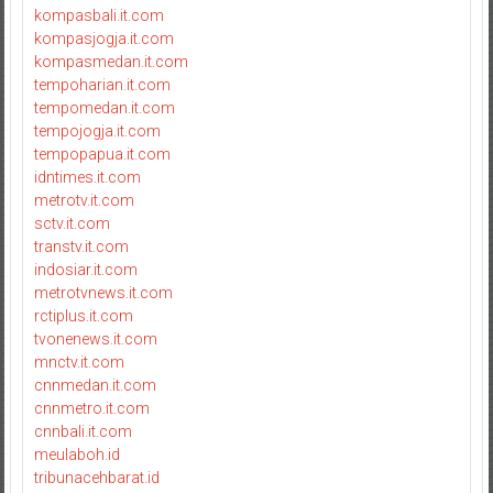
kompasbali.it.com
kompasjogja.it.com
kompasmedan.it.com
tempoharian.it.com
tempomedan.it.com
tempojogja.it.com
tempopapua.it.com
idntimes.it.com
metrotv.it.com
sctv.it.com
transtv.it.com
indosiar.it.com
metrotvnews.it.com
rctiplus.it.com
tvonenews.it.com
mnctv.it.com
cnnmedan.it.com
cnnmetro.it.com
cnnbali.it.com
meulaboh.id
tribunacehbarat.id