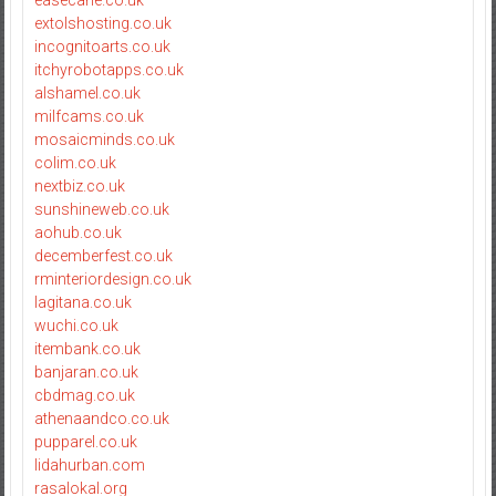
easecane.co.uk
extolshosting.co.uk
incognitoarts.co.uk
itchyrobotapps.co.uk
alshamel.co.uk
milfcams.co.uk
mosaicminds.co.uk
colim.co.uk
nextbiz.co.uk
sunshineweb.co.uk
aohub.co.uk
decemberfest.co.uk
rminteriordesign.co.uk
lagitana.co.uk
wuchi.co.uk
itembank.co.uk
banjaran.co.uk
cbdmag.co.uk
athenaandco.co.uk
pupparel.co.uk
lidahurban.com
rasalokal.org