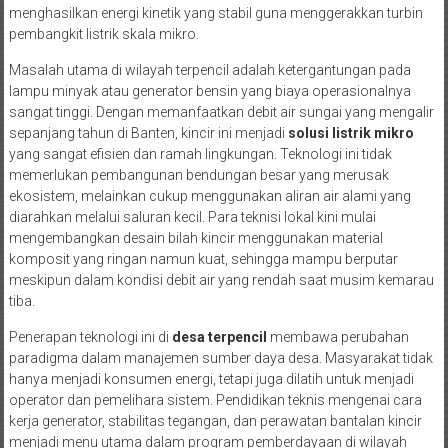
menghasilkan energi kinetik yang stabil guna menggerakkan turbin
pembangkit listrik skala mikro.
Masalah utama di wilayah terpencil adalah ketergantungan pada
lampu minyak atau generator bensin yang biaya operasionalnya
sangat tinggi. Dengan memanfaatkan debit air sungai yang mengalir
sepanjang tahun di Banten, kincir ini menjadi
solusi listrik mikro
yang sangat efisien dan ramah lingkungan. Teknologi ini tidak
memerlukan pembangunan bendungan besar yang merusak
ekosistem, melainkan cukup menggunakan aliran air alami yang
diarahkan melalui saluran kecil. Para teknisi lokal kini mulai
mengembangkan desain bilah kincir menggunakan material
komposit yang ringan namun kuat, sehingga mampu berputar
meskipun dalam kondisi debit air yang rendah saat musim kemarau
tiba.
Penerapan teknologi ini di
desa terpencil
membawa perubahan
paradigma dalam manajemen sumber daya desa. Masyarakat tidak
hanya menjadi konsumen energi, tetapi juga dilatih untuk menjadi
operator dan pemelihara sistem. Pendidikan teknis mengenai cara
kerja generator, stabilitas tegangan, dan perawatan bantalan kincir
menjadi menu utama dalam program pemberdayaan di wilayah