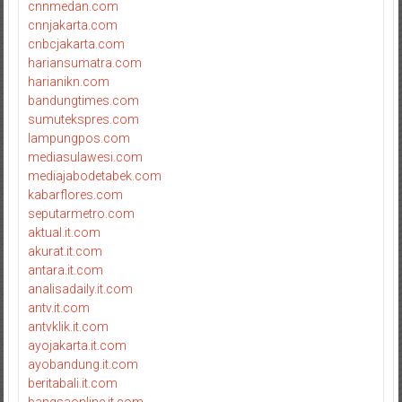
cnnmedan.com
cnnjakarta.com
cnbcjakarta.com
hariansumatra.com
harianikn.com
bandungtimes.com
sumutekspres.com
lampungpos.com
mediasulawesi.com
mediajabodetabek.com
kabarflores.com
seputarmetro.com
aktual.it.com
akurat.it.com
antara.it.com
analisadaily.it.com
antv.it.com
antvklik.it.com
ayojakarta.it.com
ayobandung.it.com
beritabali.it.com