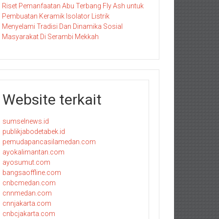
Riset Pemanfaatan Abu Terbang Fly Ash untuk
Pembuatan Keramik Isolator Listrik
Menyelami Tradisi Dan Dinamika Sosial
Masyarakat Di Serambi Mekkah
Website terkait
sumselnews.id
publikjabodetabek.id
pemudapancasilamedan.com
ayokalimantan.com
ayosumut.com
bangsaoffline.com
cnbcmedan.com
cnnmedan.com
cnnjakarta.com
cnbcjakarta.com