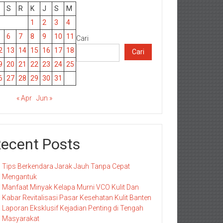
S
R
K
J
S
M
1
2
3
4
6
7
8
9
10
11
Cari
2
13
14
15
16
17
18
Cari
9
20
21
22
23
24
25
6
27
28
29
30
31
« Apr
Jun »
ecent Posts
Tips Berkendara Jarak Jauh Tanpa Cepat
Mengantuk
Manfaat Minyak Kelapa Murni VCO Kulit Dan
Kabar Revitalisasi Pasar Kesehatan Kulit Banten
Laporan Eksklusif Kejadian Penting di Tengah
Masyarakat