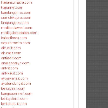
hariansumatra.com
harianikn.com
bandungtimes.com
sumutekspres.com
lampungpos.com
mediasulawesi.com
mediajabodetabek.com
kabarflores.com
seputarmetro.com
aktual.it.com
akurat.it.com
antara.it.com
analisadaily.it.com
antv.it.com
antvklik.it.com
ayojakarta.it.com
ayobandung.it.com
beritabali.it.com
bangsaonline.it.com
beritajatim.it.com
beritasatu.it.com