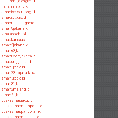
harianmajalengka.id
harianmalang.id
smanics-serpong.id
smakstlouis.id
smapraditadirgantara.id
sman8jakarta.id
smalabschool.id
smaskanisius.id
sman2jakarta.id
sman68jkt.id
sman8yogyakarta.id
smasungguldel.id
sman1jogja.id
sman28dkijakarta.id
sman3jogja.id
sman81jkt.id
sman2malang.id
sman21jkt.id
puskesmasjakut.id
puskesmasmampang.id
puskesmaspancoran.id
puskesmasmenteng.id