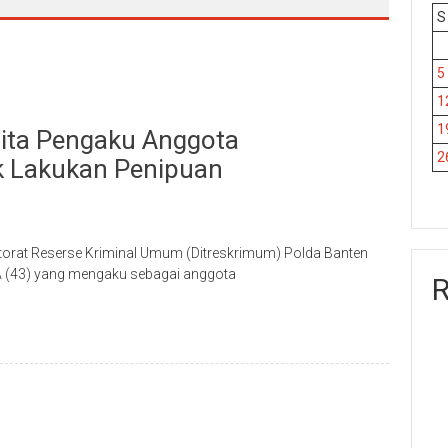
S
5
1
1
ita Pengaku Anggota
2
k Lakukan Penipuan
ktorat Reserse Kriminal Umum (Ditreskrimum) Polda Banten
A (43) yang mengaku sebagai anggota
R