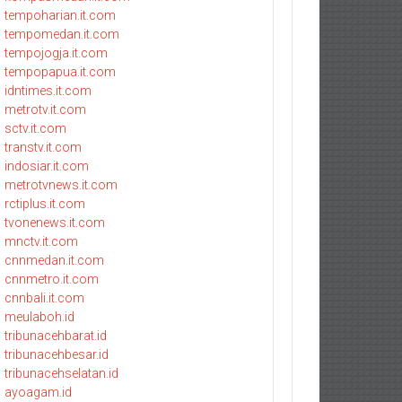
tempoharian.it.com
tempomedan.it.com
tempojogja.it.com
tempopapua.it.com
idntimes.it.com
metrotv.it.com
sctv.it.com
transtv.it.com
indosiar.it.com
metrotvnews.it.com
rctiplus.it.com
tvonenews.it.com
mnctv.it.com
cnnmedan.it.com
cnnmetro.it.com
cnnbali.it.com
meulaboh.id
tribunacehbarat.id
tribunacehbesar.id
tribunacehselatan.id
ayoagam.id