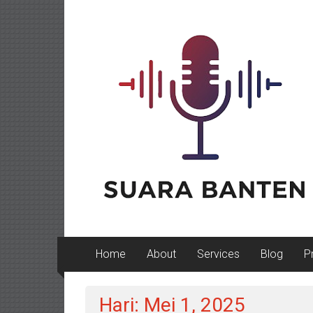
Lompat
ke
konten
Home
About
Services
Blog
P
Hari: Mei 1, 2025