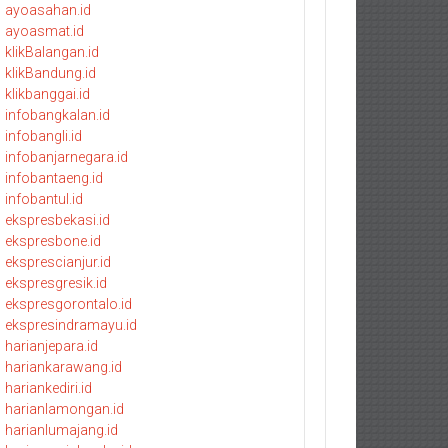
ayoasahan.id
ayoasmat.id
klikBalangan.id
klikBandung.id
klikbanggai.id
infobangkalan.id
infobangli.id
infobanjarnegara.id
infobantaeng.id
infobantul.id
ekspresbekasi.id
ekspresbone.id
eksprescianjur.id
ekspresgresik.id
ekspresgorontalo.id
ekspresindramayu.id
harianjepara.id
hariankarawang.id
hariankediri.id
harianlamongan.id
harianlumajang.id