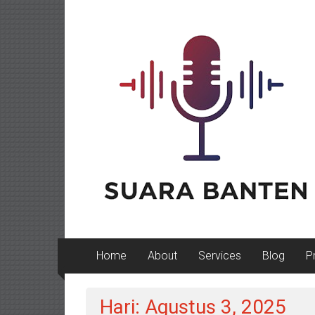
Lompat
ke
konten
Home
About
Services
Blog
P
Hari: Agustus 3, 2025