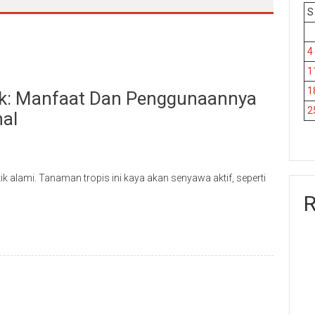
S
4
1
1
tik: Manfaat Dan Penggunaannya
2
al
ik alami. Tanaman tropis ini kaya akan senyawa aktif, seperti
R