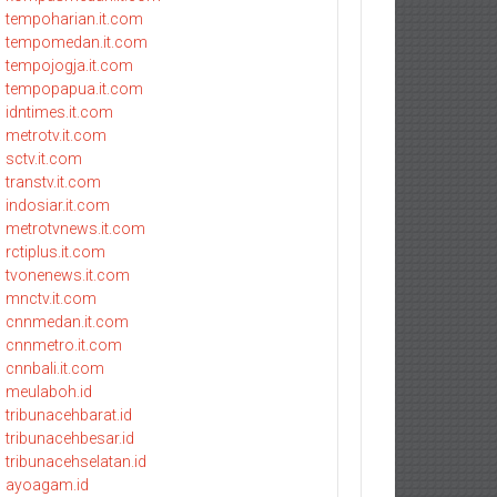
tempoharian.it.com
tempomedan.it.com
tempojogja.it.com
tempopapua.it.com
idntimes.it.com
metrotv.it.com
sctv.it.com
transtv.it.com
indosiar.it.com
metrotvnews.it.com
rctiplus.it.com
tvonenews.it.com
mnctv.it.com
cnnmedan.it.com
cnnmetro.it.com
cnnbali.it.com
meulaboh.id
tribunacehbarat.id
tribunacehbesar.id
tribunacehselatan.id
ayoagam.id