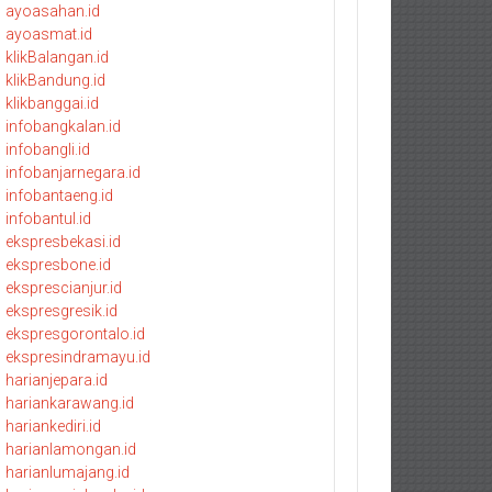
ayoasahan.id
ayoasmat.id
klikBalangan.id
klikBandung.id
klikbanggai.id
infobangkalan.id
infobangli.id
infobanjarnegara.id
infobantaeng.id
infobantul.id
ekspresbekasi.id
ekspresbone.id
eksprescianjur.id
ekspresgresik.id
ekspresgorontalo.id
ekspresindramayu.id
harianjepara.id
hariankarawang.id
hariankediri.id
harianlamongan.id
harianlumajang.id