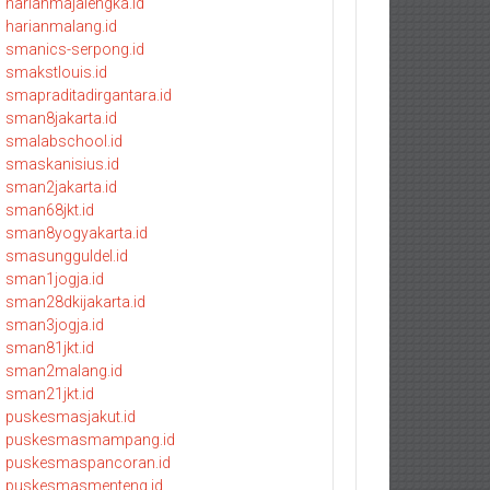
harianmajalengka.id
harianmalang.id
smanics-serpong.id
smakstlouis.id
smapraditadirgantara.id
sman8jakarta.id
smalabschool.id
smaskanisius.id
sman2jakarta.id
sman68jkt.id
sman8yogyakarta.id
smasungguldel.id
sman1jogja.id
sman28dkijakarta.id
sman3jogja.id
sman81jkt.id
sman2malang.id
sman21jkt.id
puskesmasjakut.id
puskesmasmampang.id
puskesmaspancoran.id
puskesmasmenteng.id