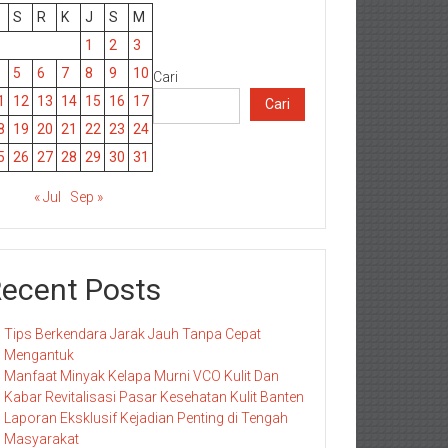
S
R
K
J
S
M
1
2
3
5
6
7
8
9
10
Cari
1
12
13
14
15
16
17
Cari
8
19
20
21
22
23
24
5
26
27
28
29
30
31
« Jul
Sep »
ecent Posts
Tips Berkendara Jarak Jauh Tanpa Cepat
Mengantuk
Manfaat Minyak Kelapa Murni VCO Kulit Dan
Kabar Revitalisasi Pasar Kesehatan Kulit Banten
Laporan Eksklusif Kejadian Penting di Tengah
Masyarakat