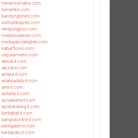
hariansumatra.com
harianikn.com
bandungtimes.com
sumutekspres.com
lampungpos.com
mediasulawesi.com
mediajabodetabek.com
kabarflores.com
seputarmetro.com
aktual.it.com
akurat.it.com
antara.it.com
analisadaily.it.com
antv.it.com
antvklik.it.com
ayojakarta.it.com
ayobandung.it.com
beritabali.it.com
bangsaonline.it.com
beritajatim.it.com
beritasatu.it.com