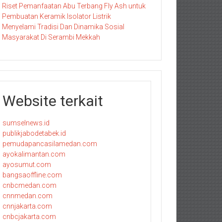
Riset Pemanfaatan Abu Terbang Fly Ash untuk
Pembuatan Keramik Isolator Listrik
Menyelami Tradisi Dan Dinamika Sosial
Masyarakat Di Serambi Mekkah
Website terkait
sumselnews.id
publikjabodetabek.id
pemudapancasilamedan.com
ayokalimantan.com
ayosumut.com
bangsaoffline.com
cnbcmedan.com
cnnmedan.com
cnnjakarta.com
cnbcjakarta.com