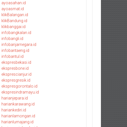
ayoasahan.id
ayoasmat.id
klikBalangan.id
klikBandung.id
klikbanggai.id
infobangkalan.id
infobangli.id
infobanjarnegara.id
infobantaeng.id
infobantul.id
ekspresbekasi.id
ekspresbone.id
eksprescianjur.id
ekspresgresik.id
ekspresgorontalo.id
ekspresindramayu.id
harianjepara.id
hariankarawang.id
hariankediri.id
harianlamongan.id
harianlumajang.id