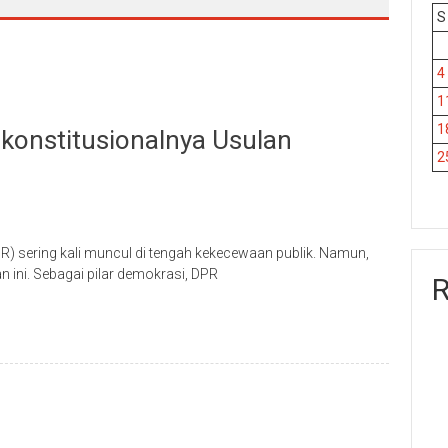
S
4
1
1
konstitusionalnya Usulan
2
 sering kali muncul di tengah kekecewaan publik. Namun,
 ini. Sebagai pilar demokrasi, DPR
R