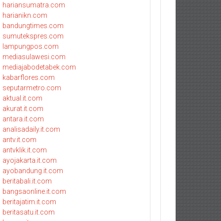
hariansumatra.com
harianikn.com
bandungtimes.com
sumutekspres.com
lampungpos.com
mediasulawesi.com
mediajabodetabek.com
kabarflores.com
seputarmetro.com
aktual.it.com
akurat.it.com
antara.it.com
analisadaily.it.com
antv.it.com
antvklik.it.com
ayojakarta.it.com
ayobandung.it.com
beritabali.it.com
bangsaonline.it.com
beritajatim.it.com
beritasatu.it.com