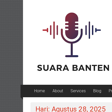
Lompat
ke
konten
Home
About
Services
Blog
P
Hari: Agustus 28, 2025