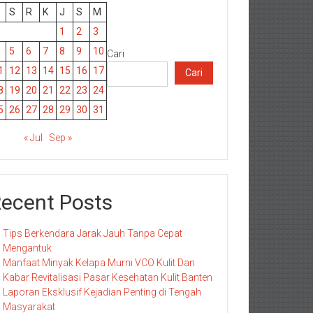
S
R
K
J
S
M
1
2
3
5
6
7
8
9
10
Cari
1
12
13
14
15
16
17
Cari
8
19
20
21
22
23
24
5
26
27
28
29
30
31
« Jul
Sep »
ecent Posts
Tips Berkendara Jarak Jauh Tanpa Cepat
Mengantuk
Manfaat Minyak Kelapa Murni VCO Kulit Dan
Kabar Revitalisasi Pasar Kesehatan Kulit Banten
Laporan Eksklusif Kejadian Penting di Tengah
Masyarakat