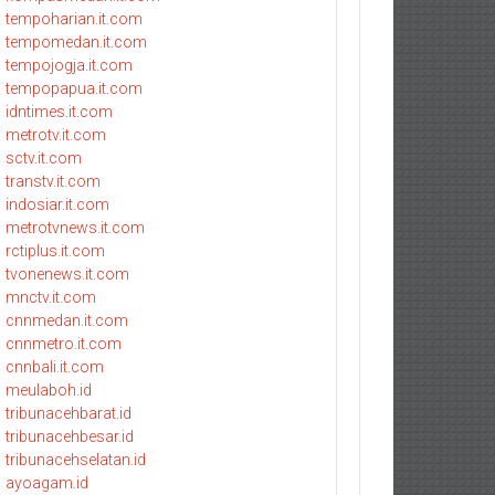
tempoharian.it.com
tempomedan.it.com
tempojogja.it.com
tempopapua.it.com
idntimes.it.com
metrotv.it.com
sctv.it.com
transtv.it.com
indosiar.it.com
metrotvnews.it.com
rctiplus.it.com
tvonenews.it.com
mnctv.it.com
cnnmedan.it.com
cnnmetro.it.com
cnnbali.it.com
meulaboh.id
tribunacehbarat.id
tribunacehbesar.id
tribunacehselatan.id
ayoagam.id