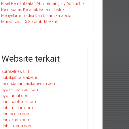
Riset Pemanfaatan Abu Terbang Fly Ash untuk
Pembuatan Keramik Isolator Listrik
Menyelami Tradisi Dan Dinamika Sosial
Masyarakat Di Serambi Mekkah
Website terkait
sumselnews.id
publikjabodetabek.id
pemudapancasilamedan.com
ayokalimantan.com
ayosumut.com
bangsaoffline.com
cnbcmedan.com
cnnmedan.com
cnnjakarta.com
cnbcjakarta.com