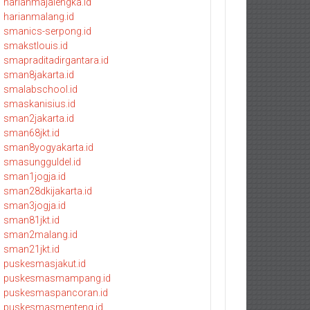
harianmajalengka.id
harianmalang.id
smanics-serpong.id
smakstlouis.id
smapraditadirgantara.id
sman8jakarta.id
smalabschool.id
smaskanisius.id
sman2jakarta.id
sman68jkt.id
sman8yogyakarta.id
smasungguldel.id
sman1jogja.id
sman28dkijakarta.id
sman3jogja.id
sman81jkt.id
sman2malang.id
sman21jkt.id
puskesmasjakut.id
puskesmasmampang.id
puskesmaspancoran.id
puskesmasmenteng.id