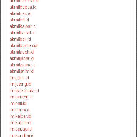
akmilsumbar.id
akmilpapua.id
akmilriau.id
akmilntt.id
akmilkalbar.id
akmilkalsel.id
akmilbali.id
akmilbanten.id
akmilaceh.id
akmiljabar.id
akmiljateng.id
akmiljatim.id
imijatim.id
imijateng.id
imigorontalo.id
imibanten.id
imibali.id
imijambi.id
imikalbar.id
imikalsel.id
imipapua.id
imisumbar.id