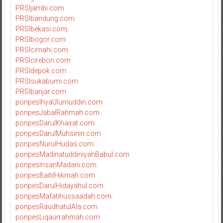
PRSIjambi.com
PRSIbandung.com
PRSIbekasi.com
PRSIbogor.com
PRSIcimahi.com
PRSIcirebon.com
PRSIdepok.com
PRSIsukabumi.com
PRSIbanjar.com
ponpesIhyaUlumuddin.com
ponpesJabalRahmah.com
ponpesDarulKhairat.com
ponpesDarulMuhsinin.com
ponpesNurulHudas.com
ponpesMadinatuddiniyahBabul.com
ponpesInsanMadani.com
ponpesBaitilHikmah.com
ponpesDarulHidayahul.com
ponpesMafatihussaadah.com
ponpesRaudhatulAla.com
ponpesLiqaurrahmah.com