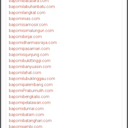
bapomibatubara.com
bapomilabuhanbatu.com
bapomilangkat.com
bapominias.com
bapomisamosir.com
bapomisimalungun.com
bapomibinjai.com
bapomidharmasraya.com
bapomipasaman.com
bapomisijunjung.com
bapomibukittinggi.com
bapomibanyuasin.com
bapomilahat.com
bapomilubuklinggau.com
bapomipalembang.com
bapomiPrabumulih.com
bapomibengkalis.com
bapomipelalawan.com
bapomidumai.com
bapomibatam.com
bapomibatanghari.com
bapomijambi.com