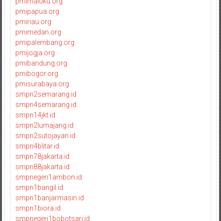
pmimaluku.org
pmipapua.org
pmiriau.org
pmimedan.org
pmipalembang.org
pmijogja.org
pmibandung.org
pmibogor.org
pmisurabaya.org
smpn2semarang.id
smpn4semarang.id
smpn14jkt.id
smpn2lumajang.id
smpn2sutojayan.id
smpn4blitar.id
smpn78jakarta.id
smpn88jakarta.id
smpnegeri1ambon.id
smpn1bangil.id
smpn1banjarmasin.id
smpn1biora.id
smpnegeri1bobotsari.id