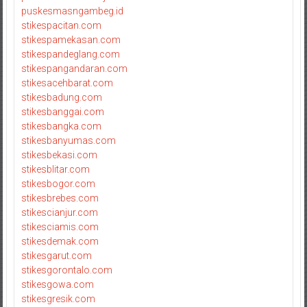
puskesmasngambeg.id
stikespacitan.com
stikespamekasan.com
stikespandeglang.com
stikespangandaran.com
stikesacehbarat.com
stikesbadung.com
stikesbanggai.com
stikesbangka.com
stikesbanyumas.com
stikesbekasi.com
stikesblitar.com
stikesbogor.com
stikesbrebes.com
stikescianjur.com
stikesciamis.com
stikesdemak.com
stikesgarut.com
stikesgorontalo.com
stikesgowa.com
stikesgresik.com