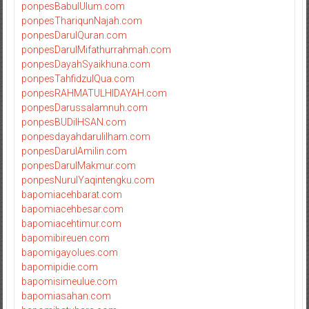
ponpesBabulUlum.com
ponpesThariqunNajah.com
ponpesDarulQuran.com
ponpesDarulMifathurrahmah.com
ponpesDayahSyaikhuna.com
ponpesTahfidzulQua.com
ponpesRAHMATULHIDAYAH.com
ponpesDarussalamnuh.com
ponpesBUDiIHSAN.com
ponpesdayahdarulilham.com
ponpesDarulAmilin.com
ponpesDarulMakmur.com
ponpesNurulYaqintengku.com
bapomiacehbarat.com
bapomiacehbesar.com
bapomiacehtimur.com
bapomibireuen.com
bapomigayolues.com
bapomipidie.com
bapomisimeulue.com
bapomiasahan.com