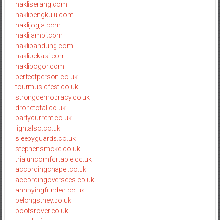
hakliserang.com
haklibengkulu.com
haklijogja.com
haklijambi.com
haklibandung.com
haklibekasi.com
haklibogor.com
perfectperson.co.uk
tourmusicfest.co.uk
strongdemocracy.co.uk
dronetotal.co.uk
partycurrent.co.uk
lightalso.co.uk
sleepyguards.co.uk
stephensmoke.co.uk
trialuncomfortable.co.uk
accordingchapel.co.uk
accordingoversees.co.uk
annoyingfunded.co.uk
belongsthey.co.uk
bootsrover.co.uk