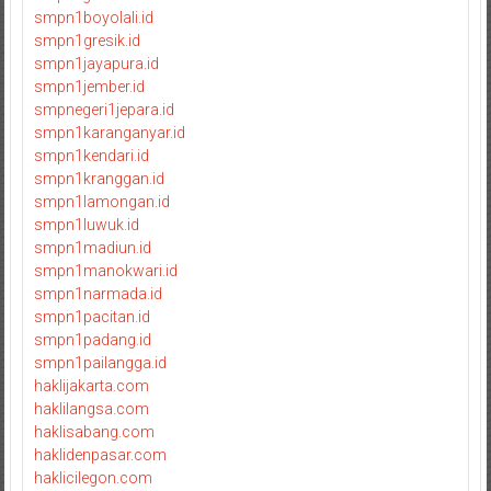
smpn1boyolali.id
smpn1gresik.id
smpn1jayapura.id
smpn1jember.id
smpnegeri1jepara.id
smpn1karanganyar.id
smpn1kendari.id
smpn1kranggan.id
smpn1lamongan.id
smpn1luwuk.id
smpn1madiun.id
smpn1manokwari.id
smpn1narmada.id
smpn1pacitan.id
smpn1padang.id
smpn1pailangga.id
haklijakarta.com
haklilangsa.com
haklisabang.com
haklidenpasar.com
haklicilegon.com