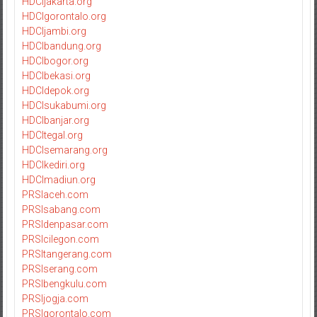
HDCIjakarta.org
HDCIgorontalo.org
HDCIjambi.org
HDCIbandung.org
HDCIbogor.org
HDCIbekasi.org
HDCIdepok.org
HDCIsukabumi.org
HDCIbanjar.org
HDCItegal.org
HDCIsemarang.org
HDCIkediri.org
HDCImadiun.org
PRSIaceh.com
PRSIsabang.com
PRSIdenpasar.com
PRSIcilegon.com
PRSItangerang.com
PRSIserang.com
PRSIbengkulu.com
PRSIjogja.com
PRSIgorontalo.com