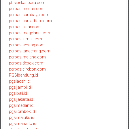
pbsipekanbaru.com
perbasimedan.com
perbasisurabaya.com
perbasibanjarbaru.com
perbasiblitar.com
perbasimagelang.com
perbasijambi.com
perbasiserang.com
perbasitangerang.com
perbasimalang.com
perbasidepok.com
perbasicirebon.com
PGSIbandung.id
pgsiaceh.id
pgsijambi.id
pgsibali.id
pgsijakarta.id
pgsimedan.id
pgsilombok.id
pgsimaluku.id
pgsimanado.id