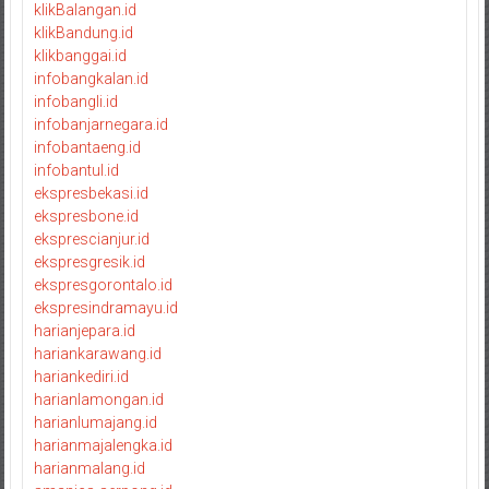
klikBalangan.id
klikBandung.id
klikbanggai.id
infobangkalan.id
infobangli.id
infobanjarnegara.id
infobantaeng.id
infobantul.id
ekspresbekasi.id
ekspresbone.id
eksprescianjur.id
ekspresgresik.id
ekspresgorontalo.id
ekspresindramayu.id
harianjepara.id
hariankarawang.id
hariankediri.id
harianlamongan.id
harianlumajang.id
harianmajalengka.id
harianmalang.id