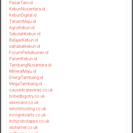
PasarTani.id
KebunNusantara.id
KebunDigital.id
TanamMaju.id
AgroKebun.id
SekolahKebun.id
BelajarKebun.id
sahabatkebun.id
ForumPerkebunan.id
PanenKebun.id
TambangNusantara.id
MineralMaju.id
EnergiTambang.id
MegaTambang.id
causedcalaveras.co.uk
bribedbigotry.co.uk
easecane.co.uk
extolshosting.co.uk
incognitoarts.co.uk
itchyrobotapps.co.uk
alshamel.co.uk