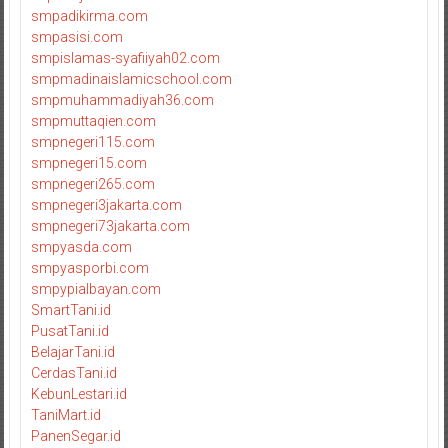
smpadikirma.com
smpasisi.com
smpislamas-syafiiyah02.com
smpmadinaislamicschool.com
smpmuhammadiyah36.com
smpmuttaqien.com
smpnegeri115.com
smpnegeri15.com
smpnegeri265.com
smpnegeri3jakarta.com
smpnegeri73jakarta.com
smpyasda.com
smpyasporbi.com
smpypialbayan.com
SmartTani.id
PusatTani.id
BelajarTani.id
CerdasTani.id
KebunLestari.id
TaniMart.id
PanenSegar.id