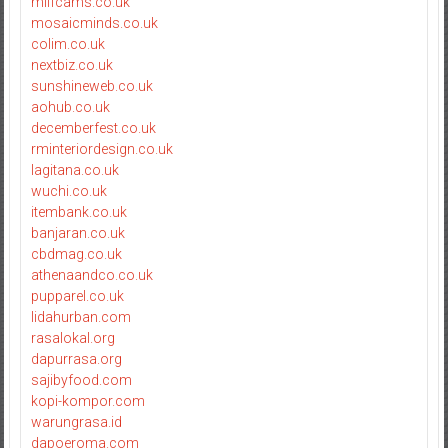
milfcams.co.uk
mosaicminds.co.uk
colim.co.uk
nextbiz.co.uk
sunshineweb.co.uk
aohub.co.uk
decemberfest.co.uk
rminteriordesign.co.uk
lagitana.co.uk
wuchi.co.uk
itembank.co.uk
banjaran.co.uk
cbdmag.co.uk
athenaandco.co.uk
pupparel.co.uk
lidahurban.com
rasalokal.org
dapurrasa.org
sajibyfood.com
kopi-kompor.com
warungrasa.id
dapoeroma.com