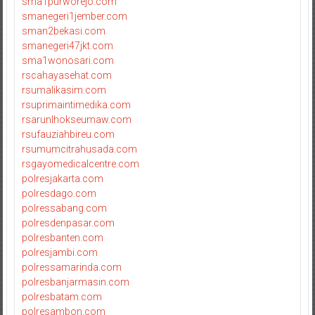
sma1purworejo.com
smanegeri1jember.com
sman2bekasi.com
smanegeri47jkt.com
sma1wonosari.com
rscahayasehat.com
rsumalikasim.com
rsuprimaintimedika.com
rsarunlhokseumaw.com
rsufauziahbireu.com
rsumumcitrahusada.com
rsgayomedicalcentre.com
polresjakarta.com
polresdago.com
polressabang.com
polresdenpasar.com
polresbanten.com
polresjambi.com
polressamarinda.com
polresbanjarmasin.com
polresbatam.com
polresambon.com