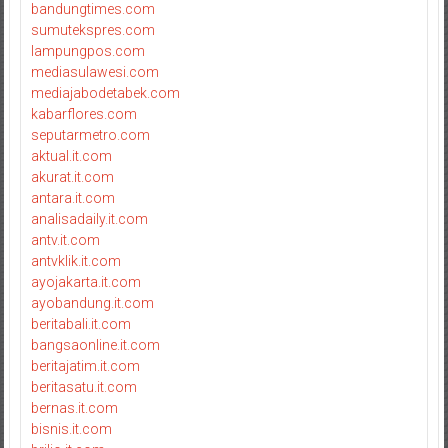
bandungtimes.com
sumutekspres.com
lampungpos.com
mediasulawesi.com
mediajabodetabek.com
kabarflores.com
seputarmetro.com
aktual.it.com
akurat.it.com
antara.it.com
analisadaily.it.com
antv.it.com
antvklik.it.com
ayojakarta.it.com
ayobandung.it.com
beritabali.it.com
bangsaonline.it.com
beritajatim.it.com
beritasatu.it.com
bernas.it.com
bisnis.it.com