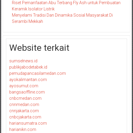
Riset Pemanfaatan Abu Terbang Fly Ash untuk Pembuatan
Keramik Isolator Listrik
Menyelami Tradisi Dan Dinamika Sosial Masyarakat Di
Serambi Mekkah
Website terkait
sumselnews.id
publikjabodetabek.id
pemudapancasilamedan.com
ayokalimantan.com
ayosumut.com
bangsaoffline.com
cnbcmedan.com
cnnmedan.com
cnnjakarta.com
cnbcjakarta.com
hariansumatra.com
harianikn.com