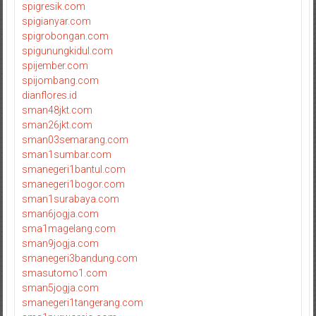
spigresik.com
spigianyar.com
spigrobongan.com
spigunungkidul.com
spijember.com
spijombang.com
dianflores.id
sman48jkt.com
sman26jkt.com
sman03semarang.com
sman1sumbar.com
smanegeri1bantul.com
smanegeri1bogor.com
sman1surabaya.com
sman6jogja.com
sma1magelang.com
sman9jogja.com
smanegeri3bandung.com
smasutomo1.com
sman5jogja.com
smanegeri1tangerang.com