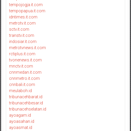
tempojogja.it.com
tempopapua.it.com
idntimes.it.com
metrotv.it.com
sctv.it.com
transtv.it.com
indosiar.it.com
metrotvnews.it.com
rctiplus.it.com
tvonenews.it.com
mnctv.it.com
cnnmedan.it.com
cnnmetro.it.com
cnnbali.it.com
meulaboh.id
tribunacehbarat.id
tribunacehbesar.id
tribunacehselatan.id
ayoagam.id
ayoasahan.id
ayoasmat.id