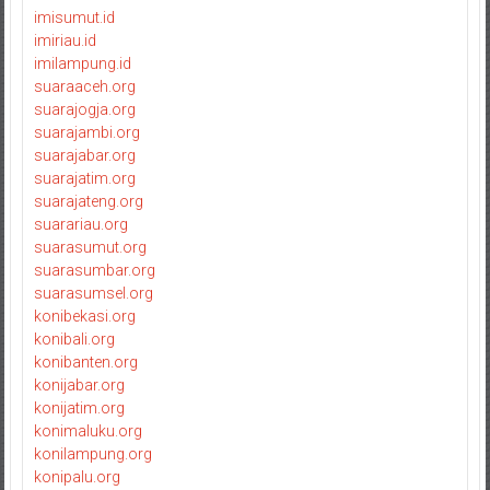
imisumut.id
imiriau.id
imilampung.id
suaraaceh.org
suarajogja.org
suarajambi.org
suarajabar.org
suarajatim.org
suarajateng.org
suarariau.org
suarasumut.org
suarasumbar.org
suarasumsel.org
konibekasi.org
konibali.org
konibanten.org
konijabar.org
konijatim.org
konimaluku.org
konilampung.org
konipalu.org