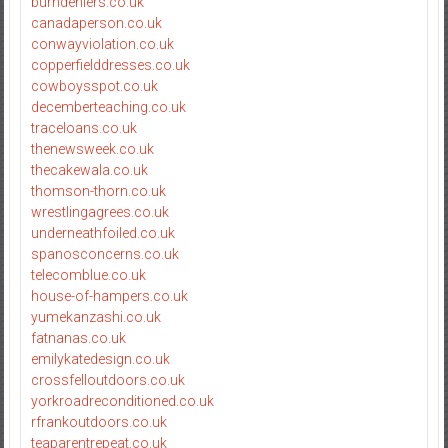
burndeniers.co.uk
canadaperson.co.uk
conwayviolation.co.uk
copperfielddresses.co.uk
cowboysspot.co.uk
decemberteaching.co.uk
traceloans.co.uk
thenewsweek.co.uk
thecakewala.co.uk
thomson-thorn.co.uk
wrestlingagrees.co.uk
underneathfoiled.co.uk
spanosconcerns.co.uk
telecomblue.co.uk
house-of-hampers.co.uk
yumekanzashi.co.uk
fatnanas.co.uk
emilykatedesign.co.uk
crossfelloutdoors.co.uk
yorkroadreconditioned.co.uk
rfrankoutdoors.co.uk
teaparentrepeat.co.uk