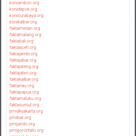
koniambon.org
konidepok.org
konisurabaya.org
konikalbar.org
faktamedan.org
faktamalang.org
faktabali.org
faktaaceh.org
faktajambi.org
faktajabar.org
faktajateng.org
faktajatim.org
faktakalbar.org
faktariau.org
faktapapua.org
faktamaluku.org
faktasumut.org
pmidkijakarta.org
pmibali.org
pmijambi.org
pmigorontalo.org