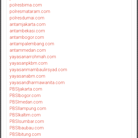
polresbima.com
polresmataram.com
polresdumai.com
antamjakarta.com
antambekasi.com
antambogor.com
antampalembang.com
antammedan.com
yayasanarrohmah.com
yayasanpkbm.com
yayasanmambaulirsyad.com
yayasanabm.com
yayasandharmawanita.com
PBSIjakarta.com
PBSIbogor.com
PBSImedan.com
PBSIlampung.com
PBSIkaltim.com
PBSIsumbar.com
PBSIbaubau.com
PBSIbitung.com