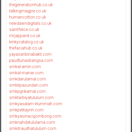
thegenerationhub.co.uk
talkingmagpie.co.uk
humancotton.co.uk
newdawndigitals.co.uk
saintfelice.co.uk
mrjapparel.co.uk
kinkycatalog.co.uk
thefaciahub.co.uk
yayasanbinabakti.com
paudtunasbangsa.com
smkal-amin.com
smkal-manar.com
smkdarulamal.com
smkitpasundan.com
smkpgrikamal.com
smktarbiyatululum.com
smkyasalam-elummah.com
smkpelitaynh.com
smkyasinacigombong.com
smknahdatululama.com
smkitraudhatululum.com