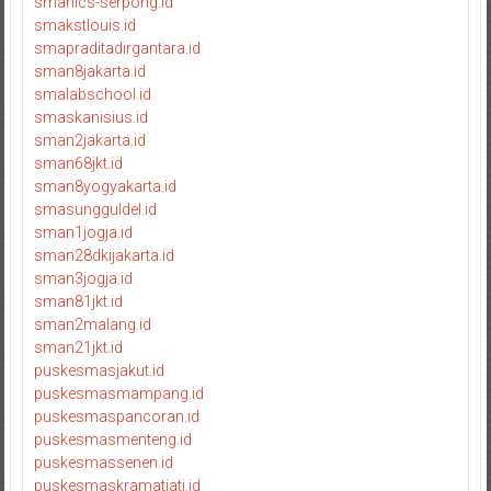
smanics-serpong.id
smakstlouis.id
smapraditadirgantara.id
sman8jakarta.id
smalabschool.id
smaskanisius.id
sman2jakarta.id
sman68jkt.id
sman8yogyakarta.id
smasungguldel.id
sman1jogja.id
sman28dkijakarta.id
sman3jogja.id
sman81jkt.id
sman2malang.id
sman21jkt.id
puskesmasjakut.id
puskesmasmampang.id
puskesmaspancoran.id
puskesmasmenteng.id
puskesmassenen.id
puskesmaskramatjati.id