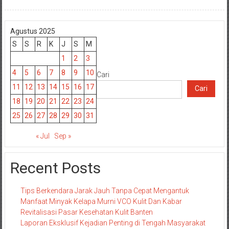
Agustus 2025
S
S
R
K
J
S
M
1
2
3
4
5
6
7
8
9
10
Cari
11
12
13
14
15
16
17
Cari
18
19
20
21
22
23
24
25
26
27
28
29
30
31
« Jul
Sep »
Recent Posts
Tips Berkendara Jarak Jauh Tanpa Cepat Mengantuk
Manfaat Minyak Kelapa Murni VCO Kulit Dan Kabar
Revitalisasi Pasar Kesehatan Kulit Banten
Laporan Eksklusif Kejadian Penting di Tengah Masyarakat