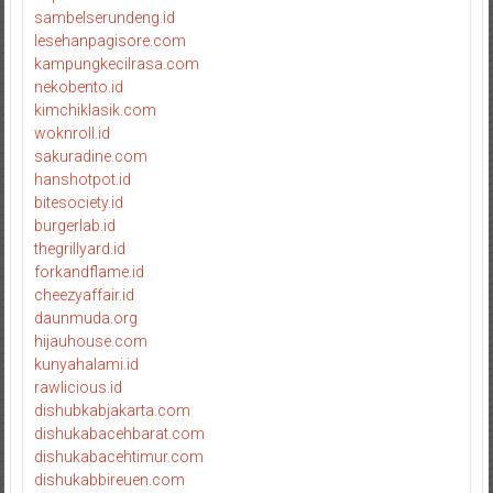
sambelserundeng.id
lesehanpagisore.com
kampungkecilrasa.com
nekobento.id
kimchiklasik.com
woknroll.id
sakuradine.com
hanshotpot.id
bitesociety.id
burgerlab.id
thegrillyard.id
forkandflame.id
cheezyaffair.id
daunmuda.org
hijauhouse.com
kunyahalami.id
rawlicious.id
dishubkabjakarta.com
dishukabacehbarat.com
dishukabacehtimur.com
dishukabbireuen.com