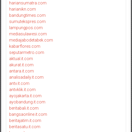
hariansumatra.com
harianikn.com
bandungtimes.com
sumutekspres.com
lampungpos.com
mediasulawesi.com
mediajabodetabek.com
kabarflores.com
seputarmetro.com
aktual.it.com
akurat.it.com
antara.it.com
analisadaily.it.com
antv.it.com
antvklik.it.com
ayojakarta.it.com
ayobandung.it.com
beritabali.it.com
bangsaonline.it.com
beritajatim.it.com
beritasatu.it.com