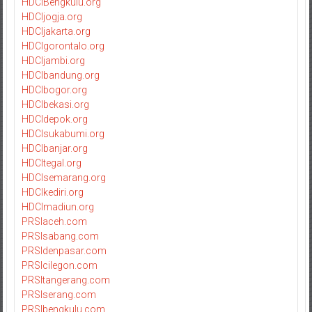
HDCIBengkulu.org
HDCIjogja.org
HDCIjakarta.org
HDCIgorontalo.org
HDCIjambi.org
HDCIbandung.org
HDCIbogor.org
HDCIbekasi.org
HDCIdepok.org
HDCIsukabumi.org
HDCIbanjar.org
HDCItegal.org
HDCIsemarang.org
HDCIkediri.org
HDCImadiun.org
PRSIaceh.com
PRSIsabang.com
PRSIdenpasar.com
PRSIcilegon.com
PRSItangerang.com
PRSIserang.com
PRSIbengkulu.com