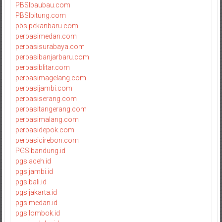
PBSIbaubau.com
PBSIbitung.com
pbsipekanbaru.com
perbasimedan.com
perbasisurabaya.com
perbasibanjarbaru.com
perbasiblitar.com
perbasimagelang.com
perbasijambi.com
perbasiserang.com
perbasitangerang.com
perbasimalang.com
perbasidepok.com
perbasicirebon.com
PGSIbandung.id
pgsiaceh.id
pgsijambi.id
pgsibali.id
pgsijakarta.id
pgsimedan.id
pgsilombok.id