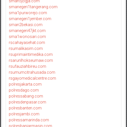
sman5jogja.com
smanegeri1tangerang.com
sma1purworejo.com
smanegeri1jember.com
sman2bekasi.com
smanegeri47jkt.com
sma1wonosari.com
rscahayasehat.com
rsumalikasim.com
rsuprimaintimedika.com
rsarunlhokseumaw.com
rsufauziahbireu.com
rsumumcitrahusada.com
rsgayomedicalcentre.com
polresjakarta.com
polresdago.com
polressabang.com
polresdenpasar.com
polresbanten.com
polresjambi.com
polressamarinda.com
polresbanjarmasin.com