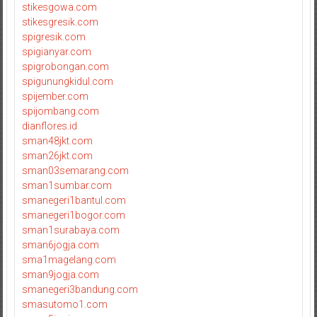
stikesgowa.com
stikesgresik.com
spigresik.com
spigianyar.com
spigrobongan.com
spigunungkidul.com
spijember.com
spijombang.com
dianflores.id
sman48jkt.com
sman26jkt.com
sman03semarang.com
sman1sumbar.com
smanegeri1bantul.com
smanegeri1bogor.com
sman1surabaya.com
sman6jogja.com
sma1magelang.com
sman9jogja.com
smanegeri3bandung.com
smasutomo1.com