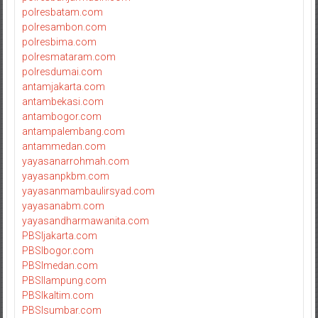
polresbatam.com
polresambon.com
polresbima.com
polresmataram.com
polresdumai.com
antamjakarta.com
antambekasi.com
antambogor.com
antampalembang.com
antammedan.com
yayasanarrohmah.com
yayasanpkbm.com
yayasanmambaulirsyad.com
yayasanabm.com
yayasandharmawanita.com
PBSIjakarta.com
PBSIbogor.com
PBSImedan.com
PBSIlampung.com
PBSIkaltim.com
PBSIsumbar.com