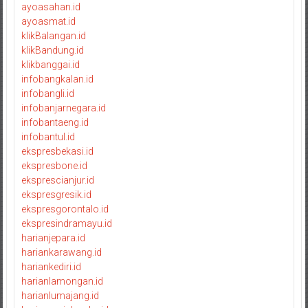
ayoasahan.id
ayoasmat.id
klikBalangan.id
klikBandung.id
klikbanggai.id
infobangkalan.id
infobangli.id
infobanjarnegara.id
infobantaeng.id
infobantul.id
ekspresbekasi.id
ekspresbone.id
eksprescianjur.id
ekspresgresik.id
ekspresgorontalo.id
ekspresindramayu.id
harianjepara.id
hariankarawang.id
hariankediri.id
harianlamongan.id
harianlumajang.id