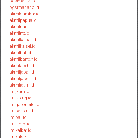
pgsimaluku.id
pgsimanado.id
akmilsumbar.id
akmilpapua.id
akmilriau.id
akmilntt.id
akmilkalbar.id
akmilkalsel.id
akmilbali.id
akmilbanten.id
akmilaceh.id
akmiljabar.id
akmiljateng.id
akmiljatim.id
imijatim.id
imijateng.id
imigorontalo.id
imibanten.id
imibali.id
imijambi.id
imikalbar.id
imikalsel.id