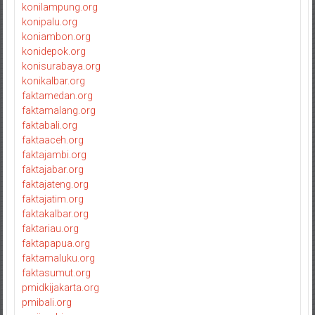
konilampung.org
konipalu.org
koniambon.org
konidepok.org
konisurabaya.org
konikalbar.org
faktamedan.org
faktamalang.org
faktabali.org
faktaaceh.org
faktajambi.org
faktajabar.org
faktajateng.org
faktajatim.org
faktakalbar.org
faktariau.org
faktapapua.org
faktamaluku.org
faktasumut.org
pmidkijakarta.org
pmibali.org