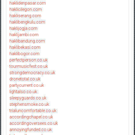
haklidenpasar.com
haklicilegon.com
hakliserang.com
haklibengkulu.com
haklijogja.com
haklijambi.com
haklibandung.com
haklibekasi.com
haklibogor.com
perfectperson.co.uk
tourmusicfest.co.uk
strongdemocracy.co.uk
dronetotal.co.uk
partycurrent.co.uk
lightalso.co.uk
sleepyguards.co.uk
stephensmoke.co.uk
trialuncomfortable.co.uk
accordingchapel.co.uk
accordingoversees.co.uk
annoyingfunded.co.uk