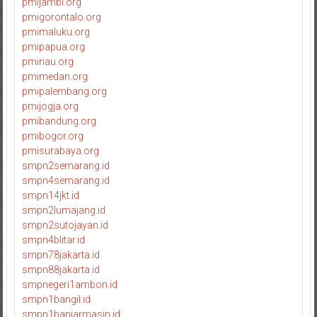
pmijambi.org
pmigorontalo.org
pmimaluku.org
pmipapua.org
pmiriau.org
pmimedan.org
pmipalembang.org
pmijogja.org
pmibandung.org
pmibogor.org
pmisurabaya.org
smpn2semarang.id
smpn4semarang.id
smpn14jkt.id
smpn2lumajang.id
smpn2sutojayan.id
smpn4blitar.id
smpn78jakarta.id
smpn88jakarta.id
smpnegeri1ambon.id
smpn1bangil.id
smpn1banjarmasin.id