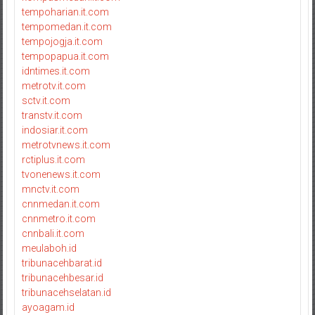
tempoharian.it.com
tempomedan.it.com
tempojogja.it.com
tempopapua.it.com
idntimes.it.com
metrotv.it.com
sctv.it.com
transtv.it.com
indosiar.it.com
metrotvnews.it.com
rctiplus.it.com
tvonenews.it.com
mnctv.it.com
cnnmedan.it.com
cnnmetro.it.com
cnnbali.it.com
meulaboh.id
tribunacehbarat.id
tribunacehbesar.id
tribunacehselatan.id
ayoagam.id