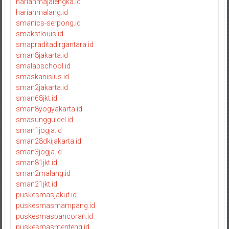
harianmajalengka.id
harianmalang.id
smanics-serpong.id
smakstlouis.id
smapraditadirgantara.id
sman8jakarta.id
smalabschool.id
smaskanisius.id
sman2jakarta.id
sman68jkt.id
sman8yogyakarta.id
smasungguldel.id
sman1jogja.id
sman28dkijakarta.id
sman3jogja.id
sman81jkt.id
sman2malang.id
sman21jkt.id
puskesmasjakut.id
puskesmasmampang.id
puskesmaspancoran.id
puskesmasmenteng.id