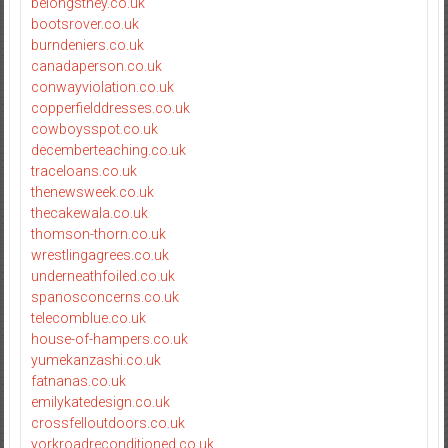
belongsthey.co.uk
bootsrover.co.uk
burndeniers.co.uk
canadaperson.co.uk
conwayviolation.co.uk
copperfielddresses.co.uk
cowboysspot.co.uk
decemberteaching.co.uk
traceloans.co.uk
thenewsweek.co.uk
thecakewala.co.uk
thomson-thorn.co.uk
wrestlingagrees.co.uk
underneathfoiled.co.uk
spanosconcerns.co.uk
telecomblue.co.uk
house-of-hampers.co.uk
yumekanzashi.co.uk
fatnanas.co.uk
emilykatedesign.co.uk
crossfelloutdoors.co.uk
yorkroadreconditioned.co.uk