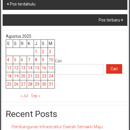
Navigasi
Pos terdahulu
pos
Pos terbaru
Agustus 2025
S
S
R
K
J
S
M
1
2
3
4
5
6
7
8
9
10
Cari
11
12
13
14
15
16
17
Cari
18
19
20
21
22
23
24
25
26
27
28
29
30
31
« Jul
Sep »
Recent Posts
Pembangunan Infrastruktur Daerah Semakin Maju