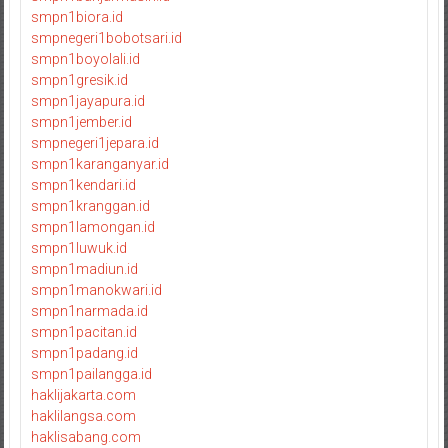
smpn1biora.id
smpnegeri1bobotsari.id
smpn1boyolali.id
smpn1gresik.id
smpn1jayapura.id
smpn1jember.id
smpnegeri1jepara.id
smpn1karanganyar.id
smpn1kendari.id
smpn1kranggan.id
smpn1lamongan.id
smpn1luwuk.id
smpn1madiun.id
smpn1manokwari.id
smpn1narmada.id
smpn1pacitan.id
smpn1padang.id
smpn1pailangga.id
haklijakarta.com
haklilangsa.com
haklisabang.com