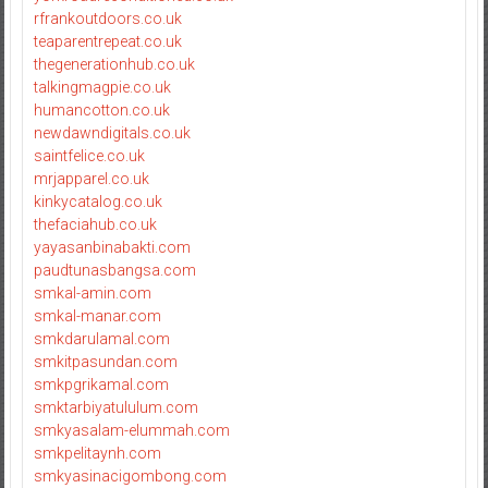
rfrankoutdoors.co.uk
teaparentrepeat.co.uk
thegenerationhub.co.uk
talkingmagpie.co.uk
humancotton.co.uk
newdawndigitals.co.uk
saintfelice.co.uk
mrjapparel.co.uk
kinkycatalog.co.uk
thefaciahub.co.uk
yayasanbinabakti.com
paudtunasbangsa.com
smkal-amin.com
smkal-manar.com
smkdarulamal.com
smkitpasundan.com
smkpgrikamal.com
smktarbiyatululum.com
smkyasalam-elummah.com
smkpelitaynh.com
smkyasinacigombong.com